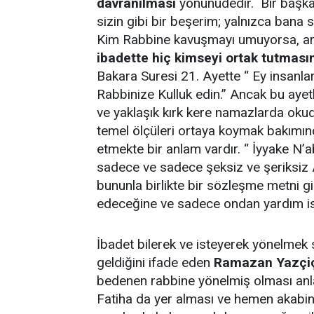
davranılması
yönünüdedir. Bir başka 
sizin gibi bir beşerim; yalnızca bana s
Kim Rabbine kavuşmayı umuyorsa, art
ibadette hiç kimseyi ortak tutması
Bakara Suresi 21. Ayette “ Ey insanlar
Rabbinize Kulluk edin.” Ancak bu aye
ve yaklaşık kırk kere namazlarda okuduğ
temel ölçüleri ortaya koymak bakımınd
etmekte bir anlam vardır. “ İyyake N’
sadece ve sadece şeksiz ve şeriksiz All
bununla birlikte bir sözleşme metni gi
edeceğine ve sadece ondan yardım ist
İbadet bilerek ve isteyerek yönelme
geldiğini ifade eden
Ramazan Yazçi
bedenen rabbine yönelmiş olması anlam
Fatiha da yer alması ve hemen akabi