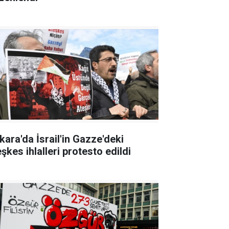
kara'da İsrail'in Gazze'deki
şkes ihlalleri protesto edildi