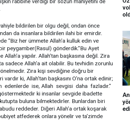
Öz
işkin rabbine verdiği bir sözün mahiyetini de
vo
.
ol
hiyle bildirilen bir olgu değil, ondan önce
an da insanlara bildirilen ilahi bir emirdir.
de “Biz her ümmete Allah’a kulluk edin ve
 bir peygamber(Rasul) gönderdik.”Bu Ayet
Allah’a yapılır. Allah’tan başkasına değil. Zira
 ta sadece Allah’a ait olabilir. Bu tevhidin zorunlu
yönelmedir. Zira kişi sevdiğine doğru bir
 vardır ki, Allah'tan başkasını O'na ortak edinir;
an edenlerde ise, Allah sevgisi daha fazladır."
göstermektedir ki insanlar sevgide ibadette
An
ki kutupta buluna bilmektedirler. Bunlardan biri
yö
M’abudu reddeder. Diğeri Allah’a ortak koşarak
edi
bubiyet atfederek onlara yönelir ve ta’zimde