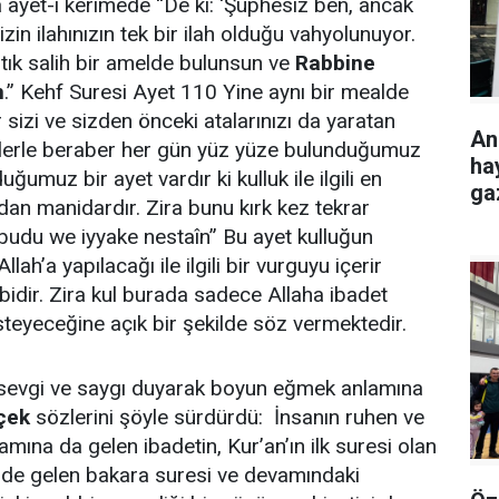
ayet-i kerimede “De ki: 'Şüphesiz ben, ancak
izin ilahınızın tek bir ilah olduğu vahyolunuyor.
ık salih bir amelde bulunsun ve
Rabbine
n
.” Kehf Suresi Ayet 110 Yine aynı bir mealde
 sizi ve sizden önceki atalarınızı da yaratan
Ank
tlerle beraber her gün yüz yüze bulunduğumuz
hay
umuz bir ayet vardır ki kulluk ile ilgili en
gaz
an manidardır. Zira bunu kırk kez tekrar
abudu we iyyake nestaîn” Bu ayet kulluğun
ah’a yapılacağı ile ilgili bir vurguyu içerir
bidir. Zira kul burada sadece Allaha ibadet
eyeceğine açık bir şekilde söz vermektedir.
k sevgi ve saygı duyarak boyun eğmek anlamına
çek
sözlerini şöyle sürdürdü: İnsanın ruhen ve
ına da gelen ibadetin, Kur’an’ın ilk suresi olan
nde gelen bakara suresi ve devamındaki