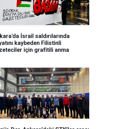
ara'da İsrail saldırılarında
atını kaybeden Filistinli
eteciler için grafitili anma