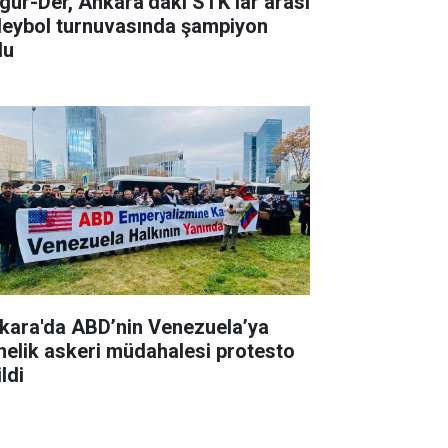
gür-Der, Ankara’daki STK’lar arası
leybol turnuvasında şampiyon
du
kara'da ABD’nin Venezuela’ya
nelik askeri müdahalesi protesto
ldi