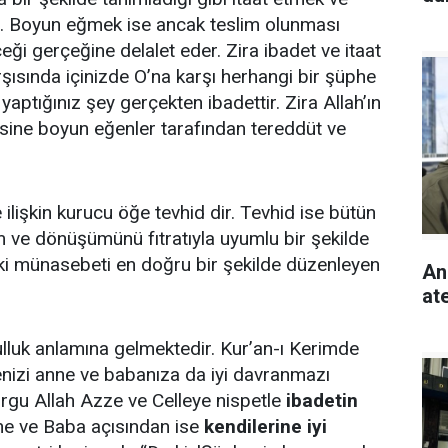
. Boyun eğmek ise ancak teslim olunması
eği gerçeğine delalet eder. Zira ibadet ve itaat
ısında içinizde O’na karşı herhangi bir şüphe
ptığınız şey gerçekten ibadettir. Zira Allah’ın
sine boyun eğenler tarafından tereddüt ve
 ilişkin kurucu öğe tevhid dir. Tevhid ise bütün
im ve dönüşümünü fıtratıyla uyumlu bir şekilde
daki münasebeti en doğru bir şekilde düzenleyen
An
ate
lluk anlamına gelmektedir. Kur’an-ı Kerimde
nizi anne ve babanıza da iyi davranmazı
vurgu Allah Azze ve Celleye nispetle
ibadetin
e ve Baba açısından ise
kendilerine iyi