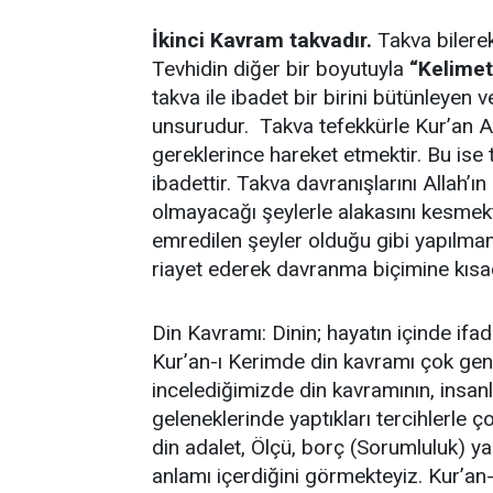
İkinci Kavram takvadır.
Takva bilerek
Tevhidin diğer bir boyutuyla
“Kelime
takva ile ibadet bir birini bütünleyen 
unsurudur. Takva tefekkürle Kur’an A
gereklerince hareket etmektir. Bu ise
ibadettir. Takva davranışlarını Allah’ın
olmayacağı şeylerle alakasını kesmekt
emredilen şeyler olduğu gibi yapılmam
riayet ederek davranma biçimine kı
Din Kavramı: Dinin; hayatın içinde ifa
Kur’an-ı Kerimde din kavramı çok geniş
incelediğimizde din kavramının, insanlar
geleneklerinde yaptıkları tercihlerle ç
din adalet, Ölçü, borç (Sorumluluk) y
anlamı içerdiğini görmekteyiz. Kur’an-