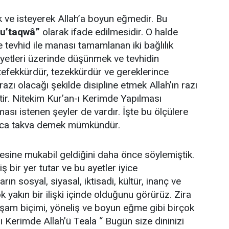
 ve isteyerek Allah’a boyun eğmedir. Bu
tu’taqwâ”
olarak ifade edilmesidir. O halde
ve tevhid ile manası tamamlanan iki bağlılık
yetleri üzerinde düşünmek ve tevhidin
 tefekkürdür, tezekkürdür ve gereklerince
 razı olacağı şekilde disipline etmek Allah’ın razı
ir. Nitekim Kur’an-ı Kerimde Yapılması
ası istenen şeyler de vardır. İşte bu ölçülere
saca takva demek mümkündür.
desine mukabil geldiğini daha önce söylemiştik.
 bir yer tutar ve bu ayetler iyice
ın sosyal, siyasal, iktisadi, kültür, inanç ve
ok yakın bir ilişki içinde olduğunu görürüz. Zira
aşam biçimi, yöneliş ve boyun eğme gibi birçok
ı Kerimde Allah’ü Teala “ Bugün size dininizi