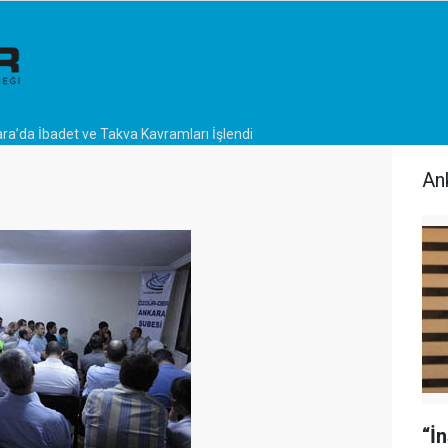
ra’da İbadet ve Takva Kavramları İşlendi
An
“İ