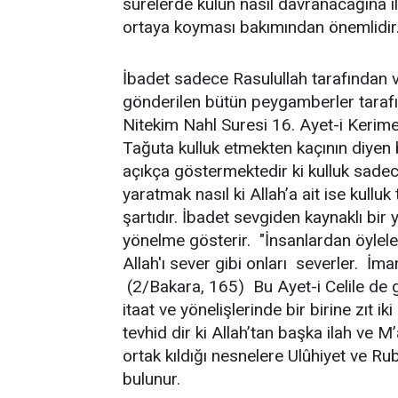
surelerde kulun nasıl davranacağına il
ortaya koyması bakımından önemlidir
İbadet sadece Rasulullah tarafından va
gönderilen bütün peygamberler tarafınd
Nitekim Nahl Suresi 16. Ayet-i Kerime
Tağuta kulluk etmekten kaçının diyen
açıkça göstermektedir ki kulluk sadece 
yaratmak nasıl ki Allah’a ait ise kulluk
şartıdır. İbadet sevgiden kaynaklı bir 
yönelme gösterir. "İnsanlardan öyleleri
Allah'ı sever gibi onları severler. İm
(2/Bakara, 165) Bu Ayet-i Celile de 
itaat ve yönelişlerinde bir birine zıt i
tevhid dir ki Allah’tan başka ilah ve 
ortak kıldığı nesnelere Ulûhiyet ve Ru
bulunur.