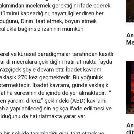
bakımından incelemek gerektiğini ifade ederek
 tümünü kapsadığını, hayatı ilgilendiren her
olduğunu, Dinin itaat etmek, boyun etmek
 kullukla bağımsız izahının mümkün
An
Me
erel ve küresel paradigmalar tarafından kasıtlı
farklı mecralara çekildiğini hatırlatmakta fayda
zçiçek şöyle devam etti: İbadet kavramı
e yaklaşık 270 kez geçmektedir. Bu yoğunluk
stermektedir. İbadet kavramı, günde yaklaşık
atiha suresinin de içinde de yer almaktadır. “
den yardım dileriz” şeklindeki (ABD) kavramı,
h’a yapılabileceğinin açıkça ifade edilmesi ve
olduğunu da hatırlatmakta yarar var.
An
dü
 bir şekilde tanımladığı gibi itaat etmek ve