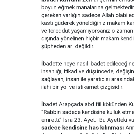
boyun eğmek manalarına gelmektedir
gereken varlığın sadece Allah olabilec
kastı güderek yöneldiğiniz makam karş
ve tereddüt yaşamıyorsanız o zaman ya
dışında yönelinen hiçbir makam kendi
şüpheden ari değildir.
İbadette neye nasıl ibadet edileceğine
insanlığı, itikad ve düşüncede, değiş
sağlayan, insan ile yaratıcısı arasın
ilahi bir yol ve istikamet çizgisidir.
İbadet Arapçada abd fiil kökünden Ku
“Rabbin sadece kendisine kulluk etme
emretti.” İsra 23. Ayet. Bu Ayetteki 
sadece kendisine has kılınması
Ann