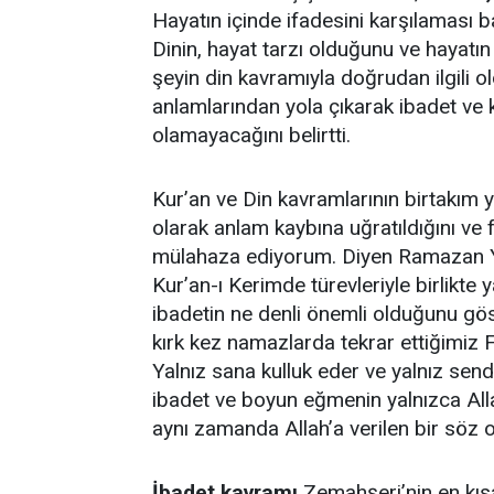
Hayatın içinde ifadesini karşılaması 
Dinin, hayat tarzı olduğunu ve hayatın
şeyin din kavramıyla doğrudan ilgili 
anlamlarından yola çıkarak ibadet ve
olamayacağını belirtti.
Kur’an ve Din kavramlarının birtakım y
olarak anlam kaybına uğratıldığını ve 
mülahaza ediyorum. Diyen Ramazan Ya
Kur’an-ı Kerimde türevleriyle birlikt
ibadetin ne denli önemli olduğunu gö
kırk kez namazlarda tekrar ettiğimiz F
Yalnız sana kulluk eder ve yalnız sen
ibadet ve boyun eğmenin yalnızca Alla
aynı zamanda Allah’a verilen bir söz 
İbadet kavramı
Zemahşeri’nin en kısa