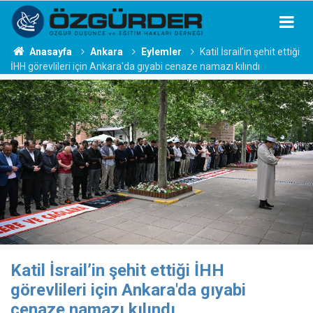
Anasayfa
Ankara
Eylemler
Katil İsrail’in şehit ettiği
İHH görevlileri için Ankara'da gıyabi cenaze namazı kılındı
Katil İsrail’in şehit ettiği İHH
görevlileri için Ankara'da gıyabi
cenaze namazı kılındı