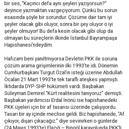
bir ses, “Kaçıncı defa aynı şeyleri yazıyorsun?”
deyince yazmaktan vazgeçiyorum. Çünkü bu sorun
esasında şöyle bir sorundur. Çözüme dair tam iyi
şeyler olacak gibi oluyor, sonra bir şey oluyor o iyi
şeyler olmuyor! Bu defa kesin olacak gibi olup da
olmayan bu süreçlerin ilkinde İstanbul Bayrampaşa
Hapishanesi’ndeydim.
Hafızam beni yanıltmıyorsa Devletin PKK ile soruna
çözüm arama girişimlerinin ilki 1993’te idi. Dönemin
Cumhurbaşkanı Turgut Özal’ın isteği üzerine Abdullah
Öcalan 21 Mart 1993’te tek taraflı ateşkes yapmıştı.
İktidarda DYP-SHP hükümeti vardı. Başbakan
Süleyman Demirel “Kürt realitesini tanıyoruz” demişti.
Başbakan yardımcısı Erdal İnönü ise hapishanedeki
PKK üyeleri için bir af tasarısı üzerinde çalışıyordu.
Tasarı bir ay içinde meclise geldi. Biz hapishanede, “Af
çıkıyor, dışarı çıkacağız.” diye sevinirken o günlerde
(24 Mayıs 1993’te) Elazığ – Bingöl karayolunda PKK’li