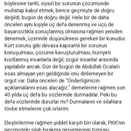
böylesine tarihî, siyasî bir sorunun çözümünde
muhatap kabul etmek, bence geçmişte de doğru
değildi, bugün de doğru değil. Hele bir de daha
önceleri aynı kişiyle üç defa denenmiş ve üçü de
başarısızlıkla sonuçlanmış olmasına rağmen yeniden
denemek, üzerinde düşünülmesi gereken bir konudur.
Kürt sorunu gibi devasa kapsamlı bir sorunun
konuşulması, çözüme kavuşturulması, hürriyeti
kısıtlanmış insanlarla değil, özgür insanlar arasında
yapılabilir ancak. Dün de bugün de Abdullah Öcalan’ı
esas almayan yeri geldiğinde onu dinlemeyen bir
örgüt var. Daha önceleri de “Önderliğimizin
açıklamalarını esas alacağız.” demelerine rağmen son
40 yılda üç defa bu sözlerinde durmadılar. Peki bu
defa sözlerinde dururlar mı? Durmalarını ve silahlara
tövbe etmelerini çok isterim.
Eleştirilerime rağmen şiddet karşıtı biri olarak, PKK’nin
geçmişteki silah bırakma girişimlerinin tümünü