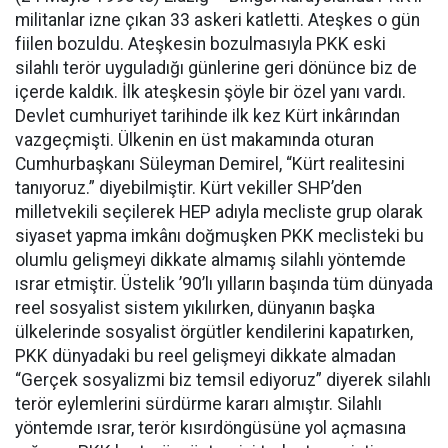
militanlar izne çıkan 33 askeri katletti. Ateşkes o gün
fiilen bozuldu. Ateşkesin bozulmasıyla PKK eski
silahlı terör uyguladığı günlerine geri dönünce biz de
içerde kaldık. İlk ateşkesin şöyle bir özel yanı vardı.
Devlet cumhuriyet tarihinde ilk kez Kürt inkârından
vazgeçmişti. Ülkenin en üst makamında oturan
Cumhurbaşkanı Süleyman Demirel, “Kürt realitesini
tanıyoruz.” diyebilmiştir. Kürt vekiller SHP’den
milletvekili seçilerek HEP adıyla mecliste grup olarak
siyaset yapma imkânı doğmuşken PKK meclisteki bu
olumlu gelişmeyi dikkate almamış silahlı yöntemde
ısrar etmiştir. Üstelik ’90’lı yılların başında tüm dünyada
reel sosyalist sistem yıkılırken, dünyanın başka
ülkelerinde sosyalist örgütler kendilerini kapatırken,
PKK dünyadaki bu reel gelişmeyi dikkate almadan
“Gerçek sosyalizmi biz temsil ediyoruz” diyerek silahlı
terör eylemlerini sürdürme kararı almıştır. Silahlı
yöntemde ısrar, terör kısırdöngüsüne yol açmasına