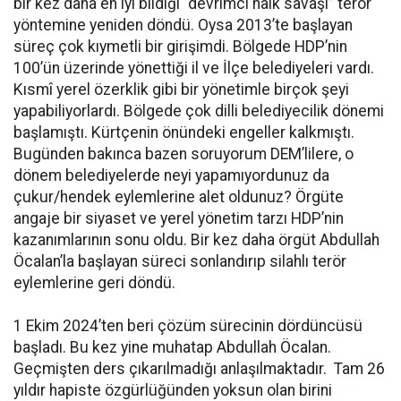
bir kez daha en iyi bildiği “devrimci halk savaşı” terör
yöntemine yeniden döndü. Oysa 2013’te başlayan
süreç çok kıymetli bir girişimdi. Bölgede HDP’nin
100’ün üzerinde yönettiği il ve İlçe belediyeleri vardı.
Kısmî yerel özerklik gibi bir yönetimle birçok şeyi
yapabiliyorlardı. Bölgede çok dilli belediyecilik dönemi
başlamıştı. Kürtçenin önündeki engeller kalkmıştı.
Bugünden bakınca bazen soruyorum DEM’lilere, o
dönem belediyelerde neyi yapamıyordunuz da
çukur/hendek eylemlerine alet oldunuz? Örgüte
angaje bir siyaset ve yerel yönetim tarzı HDP’nin
kazanımlarının sonu oldu. Bir kez daha örgüt Abdullah
Öcalan’la başlayan süreci sonlandırıp silahlı terör
eylemlerine geri döndü.
1 Ekim 2024’ten beri çözüm sürecinin dördüncüsü
başladı. Bu kez yine muhatap Abdullah Öcalan.
Geçmişten ders çıkarılmadığı anlaşılmaktadır. Tam 26
yıldır hapiste özgürlüğünden yoksun olan birini