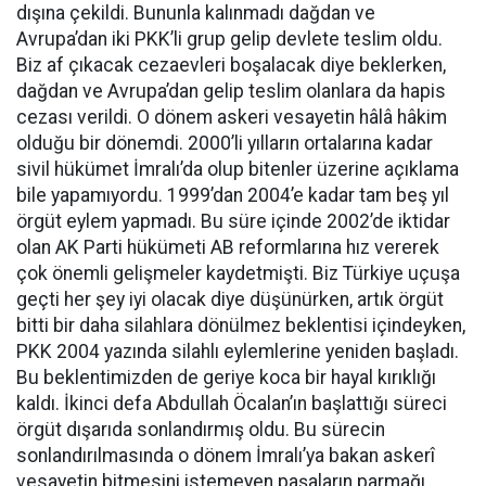
dışına çekildi. Bununla kalınmadı dağdan ve
Avrupa’dan iki PKK’li grup gelip devlete teslim oldu.
Biz af çıkacak cezaevleri boşalacak diye beklerken,
dağdan ve Avrupa’dan gelip teslim olanlara da hapis
cezası verildi. O dönem askeri vesayetin hâlâ hâkim
olduğu bir dönemdi. 2000’li yılların ortalarına kadar
sivil hükümet İmralı’da olup bitenler üzerine açıklama
bile yapamıyordu. 1999’dan 2004’e kadar tam beş yıl
örgüt eylem yapmadı. Bu süre içinde 2002’de iktidar
olan AK Parti hükümeti AB reformlarına hız vererek
çok önemli gelişmeler kaydetmişti. Biz Türkiye uçuşa
geçti her şey iyi olacak diye düşünürken, artık örgüt
bitti bir daha silahlara dönülmez beklentisi içindeyken,
PKK 2004 yazında silahlı eylemlerine yeniden başladı.
Bu beklentimizden de geriye koca bir hayal kırıklığı
kaldı. İkinci defa Abdullah Öcalan’ın başlattığı süreci
örgüt dışarıda sonlandırmış oldu. Bu sürecin
sonlandırılmasında o dönem İmralı’ya bakan askerî
vesayetin bitmesini istemeyen paşaların parmağı