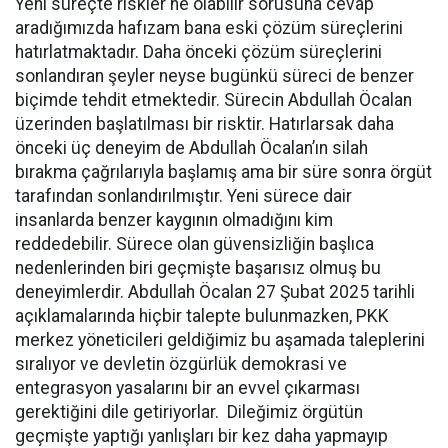
Yeni süreçte riskler ne olabilir sorusuna cevap
aradığımızda hafızam bana eski çözüm süreçlerini
hatırlatmaktadır. Daha önceki çözüm süreçlerini
sonlandıran şeyler neyse bugünkü süreci de benzer
biçimde tehdit etmektedir. Sürecin Abdullah Öcalan
üzerinden başlatılması bir risktir. Hatırlarsak daha
önceki üç deneyim de Abdullah Öcalan’ın silah
bırakma çağrılarıyla başlamış ama bir süre sonra örgüt
tarafından sonlandırılmıştır. Yeni sürece dair
insanlarda benzer kaygının olmadığını kim
reddedebilir. Sürece olan güvensizliğin başlıca
nedenlerinden biri geçmişte başarısız olmuş bu
deneyimlerdir. Abdullah Öcalan 27 Şubat 2025 tarihli
açıklamalarında hiçbir talepte bulunmazken, PKK
merkez yöneticileri geldiğimiz bu aşamada taleplerini
sıralıyor ve devletin özgürlük demokrasi ve
entegrasyon yasalarını bir an evvel çıkarması
gerektiğini dile getiriyorlar. Dileğimiz örgütün
geçmişte yaptığı yanlışları bir kez daha yapmayıp