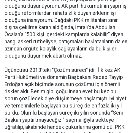
olduğunu düşünüyorum. AK parti hükümetinin yapmış
olduğu reformlardan rahatsızlık duyan erklerin işi
olduğuna inanıyorum. Dağdaki PKK militanları sınır
dışına çekilme kararı aldığında, İmralı’da Abdullah
Öcalan’a “500 kişi içerdeki kamplarda kalabilir” diyen
hangi askerî rütbeliyse, çatışmaları başlatanların da en
azından örgüte kolaylık sağlayanların da bu kişiler
olduğunu düşünmek abartı olmaz.
Üçüncüsü 2013’teki “Çözüm süreci” idi. İlk kez AK
Parti Hükümeti ve dönemin Başbakanı Recep Tayyip
Erdoğan açık biçimde sorunun çözümü için önemli
riskler aldı. Benim gibi çoğu insan evet bu kez bu
sorun çözülecek diye düşünmeye başlamıştı. İyi niyet
ve temennilerle başlayan bu süreç de en fazla iki yıl
sürdü. Olumlu başlayan süreç iki yılın sonunda “Seni
Başkan yaptırtmayacağız!” saçmalığıyla sekteye
uğratılıp, akabinde hendek çukurlarına gömüldü. PKK