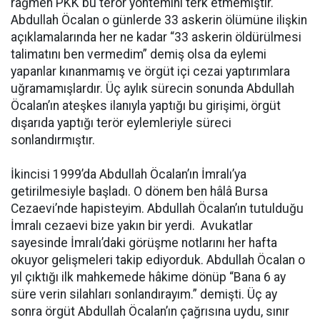
rağmen PKK bu terör yöntemini terk etmemiştir.
Abdullah Öcalan o günlerde 33 askerin ölümüne ilişkin
açıklamalarında her ne kadar “33 askerin öldürülmesi
talimatını ben vermedim” demiş olsa da eylemi
yapanlar kınanmamış ve örgüt içi cezai yaptırımlara
uğramamışlardır. Üç aylık sürecin sonunda Abdullah
Öcalan’ın ateşkes ilanıyla yaptığı bu girişimi, örgüt
dışarıda yaptığı terör eylemleriyle süreci
sonlandırmıştır.
İkincisi 1999’da Abdullah Öcalan’ın İmralı’ya
getirilmesiyle başladı. O dönem ben hâlâ Bursa
Cezaevi’nde hapisteyim. Abdullah Öcalan’ın tutulduğu
İmralı cezaevi bize yakın bir yerdi. Avukatlar
sayesinde İmralı’daki görüşme notlarını her hafta
okuyor gelişmeleri takip ediyorduk. Abdullah Öcalan o
yıl çıktığı ilk mahkemede hâkime dönüp “Bana 6 ay
süre verin silahları sonlandırayım.” demişti. Üç ay
sonra örgüt Abdullah Öcalan’ın çağrısına uydu, sınır