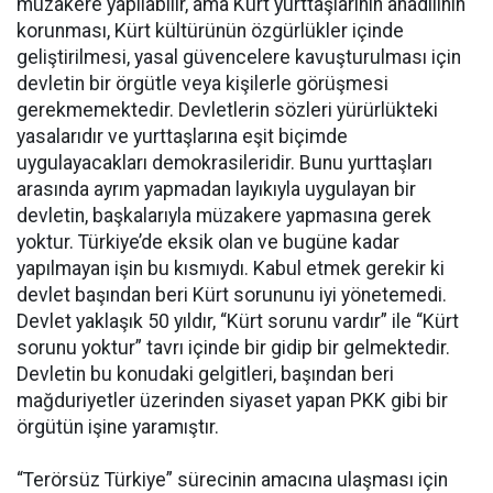
müzakere yapılabilir, ama Kürt yurttaşlarının anadilinin
korunması, Kürt kültürünün özgürlükler içinde
geliştirilmesi, yasal güvencelere kavuşturulması için
devletin bir örgütle veya kişilerle görüşmesi
gerekmemektedir. Devletlerin sözleri yürürlükteki
yasalarıdır ve yurttaşlarına eşit biçimde
uygulayacakları demokrasileridir. Bunu yurttaşları
arasında ayrım yapmadan layıkıyla uygulayan bir
devletin, başkalarıyla müzakere yapmasına gerek
yoktur. Türkiye’de eksik olan ve bugüne kadar
yapılmayan işin bu kısmıydı. Kabul etmek gerekir ki
devlet başından beri Kürt sorununu iyi yönetemedi.
Devlet yaklaşık 50 yıldır, “Kürt sorunu vardır” ile “Kürt
sorunu yoktur” tavrı içinde bir gidip bir gelmektedir.
Devletin bu konudaki gelgitleri, başından beri
mağduriyetler üzerinden siyaset yapan PKK gibi bir
örgütün işine yaramıştır.
“Terörsüz Türkiye” sürecinin amacına ulaşması için