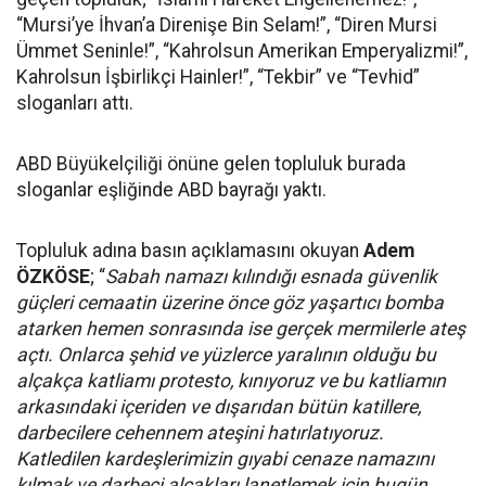
“Mursi’ye İhvan’a Direnişe Bin Selam!”, “Diren Mursi
Ümmet Seninle!”, “Kahrolsun Amerikan Emperyalizmi!”,
Kahrolsun İşbirlikçi Hainler!”, “Tekbir” ve “Tevhid”
sloganları attı.
ABD Büyükelçiliği önüne gelen topluluk burada
sloganlar eşliğinde ABD bayrağı yaktı.
Topluluk adına basın açıklamasını okuyan
Adem
ÖZKÖSE
; “
Sabah namazı kılındığı esnada güvenlik
güçleri cemaatin üzerine önce göz yaşartıcı bomba
atarken hemen sonrasında ise gerçek mermilerle ateş
açtı. Onlarca şehid ve yüzlerce yaralının olduğu bu
alçakça katliamı protesto, kınıyoruz ve bu katliamın
arkasındaki içeriden ve dışarıdan bütün katillere,
darbecilere cehennem ateşini hatırlatıyoruz.
Katledilen kardeşlerimizin gıyabi cenaze namazını
kılmak ve darbeci alçakları lanetlemek için bugün