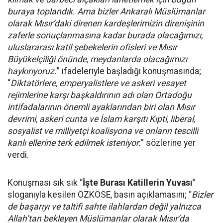
buraya toplandık. Ama bizler Ankaralı Müslümanlar
olarak Mısır’daki direnen kardeşlerimizin direnişinin
zaferle sonuçlanmasına kadar burada olacağımızı,
uluslararası katil şebekelerin ofisleri ve Mısır
Büyükelçiliği önünde, meydanlarda olacağımızı
haykırıyoruz.
” ifadeleriyle başladığı konuşmasında;
“
Diktatörlere, emperyalistlere ve askeri vesayet
rejimlerine karşı başkaldırının adı olan Ortadoğu
intifadalarının önemli ayaklarından biri olan Mısır
devrimi, askeri cunta ve İslam karşıtı Kıpti, liberal,
sosyalist ve milliyetçi koalisyona ve onların tescilli
kanlı ellerine terk edilmek isteniyor.
” sözlerine yer
verdi.
Konuşması sık sık “
İşte Burası Katillerin Yuvası
”
sloganıyla kesilen ÖZKÖSE, basın açıklamasını; “
Bizler
de başarıyı ve taltifi sahte ilahlardan değil yalnızca
Allah’tan bekleyen Müslümanlar olarak Mısır’da