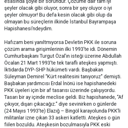
esasında şöyle bir sorundur. Çözüme dair tam iyi
şeyler olacak gibi oluyor, sonra bir şey oluyor o iyi
şeyler olmuyor! Bu defa kesin olacak gibi olup da
olmayan bu süreçlerin ilkinde İstanbul Bayrampaşa
Hapishanesi’ndeydim.
Hafızam beni yanıltmıyorsa Devletin PKK ile soruna
çözüm arama girişimlerinin ilki 1993’te idi. Dönemin
Cumhurbaşkanı Turgut Özal’ın isteği üzerine Abdullah
Öcalan 21 Mart 1993’te tek taraflı ateşkes yapmıştı.
İktidarda DYP-SHP hükümeti vardı. Başbakan
Süleyman Demirel “Kürt realitesini tanıyoruz” demişti.
Başbakan yardımcısı Erdal İnönü ise hapishanedeki
PKK üyeleri için bir af tasarısı üzerinde çalışıyordu.
Tasarı bir ay içinde meclise geldi. Biz hapishanede, “Af
çıkıyor, dışarı çıkacağız.” diye sevinirken o günlerde
(24 Mayıs 1993’te) Elazığ – Bingöl karayolunda PKK’li
militanlar izne çıkan 33 askeri katletti. Ateşkes o gün
fiilen bozuldu. Ateşkesin bozulmasıyla PKK eski