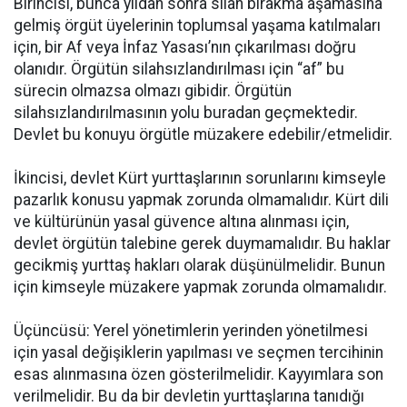
Birincisi, bunca yıldan sonra silah bırakma aşamasına
gelmiş örgüt üyelerinin toplumsal yaşama katılmaları
için, bir Af veya İnfaz Yasası’nın çıkarılması doğru
olanıdır. Örgütün silahsızlandırılması için “af” bu
sürecin olmazsa olmazı gibidir. Örgütün
silahsızlandırılmasının yolu buradan geçmektedir.
Devlet bu konuyu örgütle müzakere edebilir/etmelidir.
İkincisi, devlet Kürt yurttaşlarının sorunlarını kimseyle
pazarlık konusu yapmak zorunda olmamalıdır. Kürt dili
ve kültürünün yasal güvence altına alınması için,
devlet örgütün talebine gerek duymamalıdır. Bu haklar
gecikmiş yurttaş hakları olarak düşünülmelidir. Bunun
için kimseyle müzakere yapmak zorunda olmamalıdır.
Üçüncüsü: Yerel yönetimlerin yerinden yönetilmesi
için yasal değişiklerin yapılması ve seçmen tercihinin
esas alınmasına özen gösterilmelidir. Kayyımlara son
verilmelidir. Bu da bir devletin yurttaşlarına tanıdığı