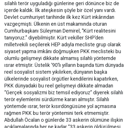
silahlı terör uyguladığı günlerine geri dönünce biz de
içerde kaldık. İlk ateşkesin şöyle bir özel yanı vardı.
Devlet cumhuriyet tarihinde ilk kez Kürt inkârından
vazgeçmişti. Ülkenin en üst makamında oturan
Cumhurbaşkanı Süleyman Demirel, “Kürt realitesini
tanıyoruz.” diyebilmiştir. Kürt vekiller SHP’den
milletvekili seçilerek HEP adıyla mecliste grup olarak
siyaset yapma imkânı doğmuşken PKK meclisteki bu
olumlu gelişmeyi dikkate almamış silahlı yöntemde
ısrar etmiştir. Üstelik ’90’lı yılların başında tüm dünyada
reel sosyalist sistem yıkılırken, dünyanın başka
ülkelerinde sosyalist örgütler kendilerini kapatırken,
PKK dünyadaki bu reel gelişmeyi dikkate almadan
“Gerçek sosyalizmi biz temsil ediyoruz” diyerek silahlı
terör eylemlerini sürdürme kararı almıştır. Silahlı
yöntemde ısrar, terör kısırdöngüsüne yol açmasına
rağmen PKK bu terör yöntemini terk etmemiştir.
Abdullah Öcalan o günlerde 33 askerin ölümüne ilişkin
açıklamalarında her ne kadar “33 askerin öldürülmesi