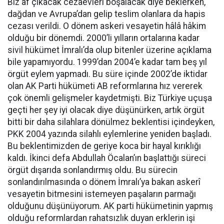
Biz af çıkacak cezaevleri boşalacak diye beklerken,
dağdan ve Avrupa’dan gelip teslim olanlara da hapis
cezası verildi. O dönem askeri vesayetin hâlâ hâkim
olduğu bir dönemdi. 2000’li yılların ortalarına kadar
sivil hükümet İmralı’da olup bitenler üzerine açıklama
bile yapamıyordu. 1999’dan 2004’e kadar tam beş yıl
örgüt eylem yapmadı. Bu süre içinde 2002’de iktidar
olan AK Parti hükümeti AB reformlarına hız vererek
çok önemli gelişmeler kaydetmişti. Biz Türkiye uçuşa
geçti her şey iyi olacak diye düşünürken, artık örgüt
bitti bir daha silahlara dönülmez beklentisi içindeyken,
PKK 2004 yazında silahlı eylemlerine yeniden başladı.
Bu beklentimizden de geriye koca bir hayal kırıklığı
kaldı. İkinci defa Abdullah Öcalan’ın başlattığı süreci
örgüt dışarıda sonlandırmış oldu. Bu sürecin
sonlandırılmasında o dönem İmralı’ya bakan askerî
vesayetin bitmesini istemeyen paşaların parmağı
olduğunu düşünüyorum. AK parti hükümetinin yapmış
olduğu reformlardan rahatsızlık duyan erklerin işi