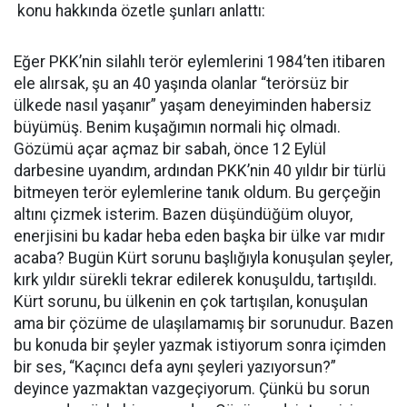
konu hakkında özetle şunları anlattı:
Eğer PKK’nin silahlı terör eylemlerini 1984’ten itibaren
ele alırsak, şu an 40 yaşında olanlar “terörsüz bir
ülkede nasıl yaşanır” yaşam deneyiminden habersiz
büyümüş. Benim kuşağımın normali hiç olmadı.
Gözümü açar açmaz bir sabah, önce 12 Eylül
darbesine uyandım, ardından PKK’nin 40 yıldır bir türlü
bitmeyen terör eylemlerine tanık oldum. Bu gerçeğin
altını çizmek isterim. Bazen düşündüğüm oluyor,
enerjisini bu kadar heba eden başka bir ülke var mıdır
acaba? Bugün Kürt sorunu başlığıyla konuşulan şeyler,
kırk yıldır sürekli tekrar edilerek konuşuldu, tartışıldı.
Kürt sorunu, bu ülkenin en çok tartışılan, konuşulan
ama bir çözüme de ulaşılamamış bir sorunudur. Bazen
bu konuda bir şeyler yazmak istiyorum sonra içimden
bir ses, “Kaçıncı defa aynı şeyleri yazıyorsun?”
deyince yazmaktan vazgeçiyorum. Çünkü bu sorun