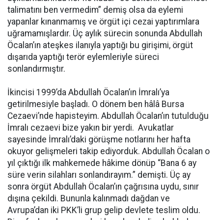
talimatını ben vermedim” demiş olsa da eylemi
yapanlar kınanmamış ve örgüt içi cezai yaptırımlara
uğramamışlardır. Üç aylık sürecin sonunda Abdullah
Öcalan’ın ateşkes ilanıyla yaptığı bu girişimi, örgüt
dışarıda yaptığı terör eylemleriyle süreci
sonlandırmıştır.
İkincisi 1999’da Abdullah Öcalan’ın İmralı’ya
getirilmesiyle başladı. O dönem ben hâlâ Bursa
Cezaevi’nde hapisteyim. Abdullah Öcalan’ın tutulduğu
İmralı cezaevi bize yakın bir yerdi. Avukatlar
sayesinde İmralı’daki görüşme notlarını her hafta
okuyor gelişmeleri takip ediyorduk. Abdullah Öcalan o
yıl çıktığı ilk mahkemede hâkime dönüp “Bana 6 ay
süre verin silahları sonlandırayım.” demişti. Üç ay
sonra örgüt Abdullah Öcalan’ın çağrısına uydu, sınır
dışına çekildi. Bununla kalınmadı dağdan ve
Avrupa’dan iki PKK’li grup gelip devlete teslim oldu.