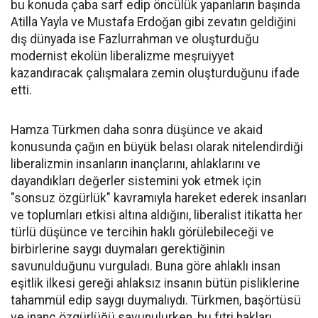
bu konuda çaba sarf edip öncülük yapanların başında
Atilla Yayla ve Mustafa Erdoğan gibi zevatın geldiğini
dış dünyada ise Fazlurrahman ve oluşturduğu
modernist ekolün liberalizme meşruiyyet
kazandıracak çalışmalara zemin oluşturduğunu ifade
etti.
Hamza Türkmen daha sonra düşünce ve akaid
konusunda çağın en büyük belası olarak nitelendirdiği
liberalizmin insanların inançlarını, ahlaklarını ve
dayandıkları değerler sistemini yok etmek için
"sonsuz özgürlük" kavramıyla hareket ederek insanları
ve toplumları etkisi altına aldığını, liberalist itikatta her
türlü düşünce ve tercihin haklı görülebileceği ve
birbirlerine saygı duymaları gerektiğinin
savunulduğunu vurguladı. Buna göre ahlaklı insan
eşitlik ilkesi gereği ahlaksız insanın bütün pisliklerine
tahammül edip saygı duymalıydı. Türkmen, başörtüsü
ve inanç özgürlüğü savunulurken, bu fıtri hakları