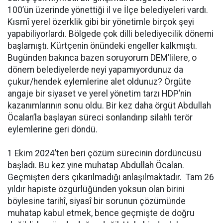
100’ün üzerinde yönettiği il ve İlçe belediyeleri vardı.
Kısmî yerel özerklik gibi bir yönetimle birçok şeyi
yapabiliyorlardı. Bölgede çok dilli belediyecilik dönemi
başlamıştı. Kürtçenin önündeki engeller kalkmıştı.
Bugünden bakınca bazen soruyorum DEM’lilere, o
dönem belediyelerde neyi yapamıyordunuz da
çukur/hendek eylemlerine alet oldunuz? Örgüte
angaje bir siyaset ve yerel yönetim tarzı HDP’nin
kazanımlarının sonu oldu. Bir kez daha örgüt Abdullah
Öcalan’la başlayan süreci sonlandırıp silahlı terör
eylemlerine geri döndü.
1 Ekim 2024’ten beri çözüm sürecinin dördüncüsü
başladı. Bu kez yine muhatap Abdullah Öcalan.
Geçmişten ders çıkarılmadığı anlaşılmaktadır. Tam 26
yıldır hapiste özgürlüğünden yoksun olan birini
böylesine tarihî, siyasî bir sorunun çözümünde
muhatap kabul etmek, bence geçmişte de doğru