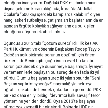
olduğuna inanıyorum. Dağdaki PKK militanları sınır
dışına çekilme kararı aldığında, İmralı’da Abdullah
Öcalan’a “500 kişi içerdeki kamplarda kalabilir” diyen
hangi askerî rütbeliyse, çatışmaları başlatanların da en
azından örgüte kolaylık sağlayanların da bu kişiler
olduğunu düşünmek abartı olmaz.
Üçüncüsü 2013’teki “Çözüm süreci” idi. İlk kez AK
Parti Hükümeti ve dönemin Başbakanı Recep Tayyip
Erdoğan açık biçimde sorunun çözümü için önemli
riskler aldı. Benim gibi çoğu insan evet bu kez bu
sorun çözülecek diye düşünmeye başlamıştı. İyi niyet
ve temennilerle başlayan bu süreç de en fazla iki yıl
sürdü. Olumlu başlayan süreç iki yılın sonunda “Seni
Başkan yaptırtmayacağız!” saçmalığıyla sekteye
uğratılıp, akabinde hendek çukurlarına gömüldü. PKK
bir kez daha en iyi bildiği “devrimci halk savaşı” terör
yöntemine yeniden döndü. Oysa 2013’te başlayan
süreç çok kıymetli bir girişimdi. Bölgede HDP’nin