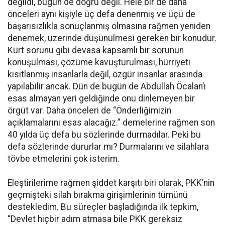
değildi, bugün de doğru değil. Hele bir de daha
önceleri aynı kişiyle üç defa denenmiş ve üçü de
başarısızlıkla sonuçlanmış olmasına rağmen yeniden
denemek, üzerinde düşünülmesi gereken bir konudur.
Kürt sorunu gibi devasa kapsamlı bir sorunun
konuşulması, çözüme kavuşturulması, hürriyeti
kısıtlanmış insanlarla değil, özgür insanlar arasında
yapılabilir ancak. Dün de bugün de Abdullah Öcalan’ı
esas almayan yeri geldiğinde onu dinlemeyen bir
örgüt var. Daha önceleri de “Önderliğimizin
açıklamalarını esas alacağız.” demelerine rağmen son
40 yılda üç defa bu sözlerinde durmadılar. Peki bu
defa sözlerinde dururlar mı? Durmalarını ve silahlara
tövbe etmelerini çok isterim.
Eleştirilerime rağmen şiddet karşıtı biri olarak, PKK’nin
geçmişteki silah bırakma girişimlerinin tümünü
destekledim. Bu süreçler başladığında ilk tepkim,
“Devlet hiçbir adım atmasa bile PKK gereksiz