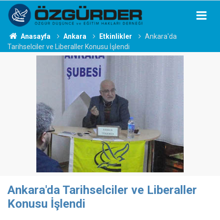
Anasayfa
Ankara
Etkinlikler
Ankara'da
Tarihselciler ve Liberaller Konusu İşlendi
Ankara'da Tarihselciler ve Liberaller
Konusu İşlendi