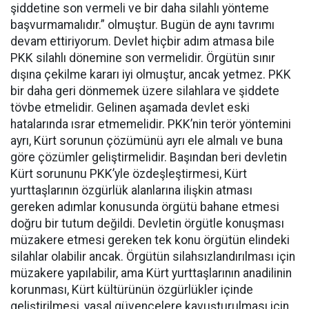
şiddetine son vermeli ve bir daha silahlı yönteme
başvurmamalıdır.” olmuştur. Bugün de aynı tavrımı
devam ettiriyorum. Devlet hiçbir adım atmasa bile
PKK silahlı dönemine son vermelidir. Örgütün sınır
dışına çekilme kararı iyi olmuştur, ancak yetmez. PKK
bir daha geri dönmemek üzere silahlara ve şiddete
tövbe etmelidir. Gelinen aşamada devlet eski
hatalarında ısrar etmemelidir. PKK’nin terör yöntemini
ayrı, Kürt sorunun çözümünü ayrı ele almalı ve buna
göre çözümler geliştirmelidir. Başından beri devletin
Kürt sorununu PKK’yle özdeşleştirmesi, Kürt
yurttaşlarının özgürlük alanlarına ilişkin atması
gereken adımlar konusunda örgütü bahane etmesi
doğru bir tutum değildi. Devletin örgütle konuşması
müzakere etmesi gereken tek konu örgütün elindeki
silahlar olabilir ancak. Örgütün silahsızlandırılması için
müzakere yapılabilir, ama Kürt yurttaşlarının anadilinin
korunması, Kürt kültürünün özgürlükler içinde
geliştirilmesi, yasal güvencelere kavuşturulması için