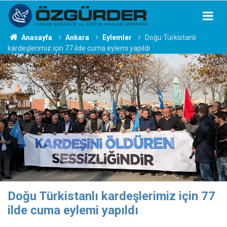
Anasayfa
Ankara
Eylemler
Doğu Türkistanlı
kardeşlerimiz için 77 ilde cuma eylemi yapıldı
Doğu Türkistanlı kardeşlerimiz için 77
ilde cuma eylemi yapıldı