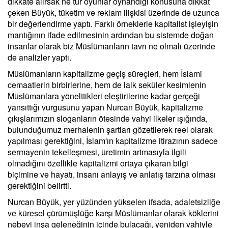
dikkate alırsak ne tür oyunlar oynandığı konusuna dikkat
çeken Büyük, tüketim ve reklam ilişkisi üzerinde de uzunca
bir değerlendirme yaptı. Farklı örneklerle kapitalist işleyişin
mantığının ifade edilmesinin ardından bu sistemde doğan
insanlar olarak biz Müslümanların tavrı ne olmalı üzerinde
de analizler yaptı.
Müslümanların kapitalizme geçiş süreçleri, hem İslami
cemaatlerin birbirlerine, hem de laik seküler kesimlenin
Müslümanlara yönelttikleri eleştirilerine kadar gerçeği
yansıttığı vurgusunu yapan Nurcan Büyük, kapitalizme
çıkışlarımızın sloganların ötesinde vahyi ilkeler ışığında,
bulunduğumuz merhalenin şartları gözetilerek reel olarak
yapılması gerektiğini, İslam'ın kapitalizme itirazının sadece
sermayenin tekelleşmesi, üretimin artmasıyla ilgili
olmadığını özellikle kapitalizmi ortaya çıkaran bilgi
biçimine ve hayatı, insanı anlayış ve anlatış tarzına olması
gerektiğini belirtti.
Nurcan Büyük, yer yüzünden yükselen ifsada, adaletsizliğe
ve küresel çürümüşlüğe karşı Müslümanlar olarak köklerini
nebevi inşa geleneğinin içinde bulacağı, yeniden vahiyle