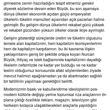
girmesine zemin hazırladığını tespit etmemiz gerekir
diyerek sözlerine devam eden Büyük, bu son aşamaya
dünya ülkeleri ekonomik açıdan güçlü emperyalist
ülkelerin tüketim mamulleri açısından açık pazarları haline
gelmiştir. Bu gelişim dünya ülkelerini rekabet gücü yüksek
ve rekabet gücünden yoksun ülkeler olarak ikiye ayırmıştır.
Gelişim gösterdiği süreçlerde üretim ve tüketim olgusunu
temele alan kapitalizmin, hem kapitalizm teorisyenlerinin
hem de kapitalizm karşıtlarının bu iki kavrama ilişkin
yaklaşımlarını geniş bir şekilde ortaya koyan Nurcan
Büyük, ihtiyaç ve istek bağlamında kapitalizmin dayattığı
ilkelerin nefsimizde ne kadar yer bulduğu ve ne kadar
teslim olduğumuz konusunda afaki söylemlerden ziyade
mevcut halimizi aşağılamadan ya da abartmadan sağlıklı
bir tahlilinin yapılması gerektiğini belirtti.
Modernizmin baskı ve kabullendirme ideolojisinin pos-
modern kültürle değişip yerine toplumsal rıza araçlarının ön
plana çıktığı özellikle reklam, magazin, televizyon gibi
herkesin kolayca ulaşabilecekleri araçlarla yapıldığını