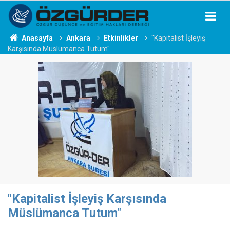
Anasayfa
Ankara
Etkinlikler
"Kapitalist İşleyiş
Karşısında Müslümanca Tutum"
"Kapitalist İşleyiş Karşısında
Müslümanca Tutum"