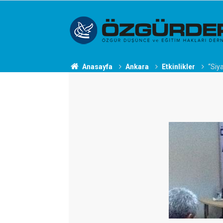
Anasayfa
Ankara
Etkinlikler
“Siy