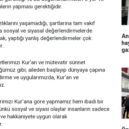
erin yapması gerektiğidir.
ıklarını yaşamadığı, şartlarına tam vakıf
a sosyal ve siyasal değerlendirmelerde
Ank
, yaptığı yanlış değerlendirmeler çok
hay
r.
gaz
etlerimizi Kur’an ve mütevatir sünnet
ğümüz gibi; aileden başlayıp dünyaya çapına
dirme ve uygularımızda, Kur’an ve
ız.
erimizi Kur’ana göre yapmamız hem ibadi bir
nkü sosyal ve siyasi olaylar insanların sadece
u ve hakkaniyete uygun olarak
r.