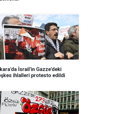
kara'da İsrail'in Gazze'deki
şkes ihlalleri protesto edildi