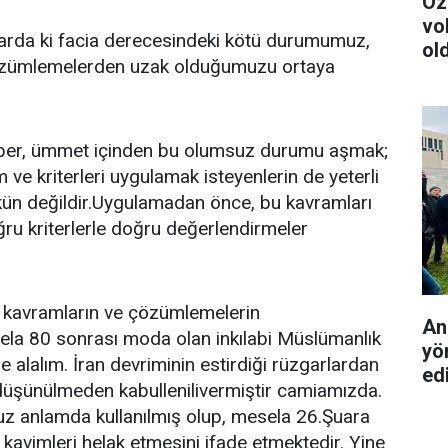
Öz
vo
arda ki facia derecesindeki kötü durumumuz,
ol
 çözümlemelerden uzak olduğumuzu ortaya
ber, ümmet içinden bu olumsuz durumu aşmak;
 ve kriterleri uygulamak isteyenlerin de yeterli
kün değildir.Uygulamadan önce, bu kavramları
ğru kriterlerle doğru değerlendirmeler
n kavramların ve çözümlemelerin
An
ela 80 sonrası moda olan inkılabi Müslümanlık
yö
le alalım. İran devriminin estirdiği rüzgarlardan
edi
düşünülmeden kabullenilivermiştir camiamızda.
z anlamda kullanılmış olup, mesela 26.Şuara
 kavimleri helak etmesini ifade etmektedir. Yine