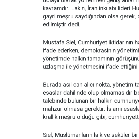
dolaylı olarak yönetmesi geniş anlamı
kavramdır. Lakin, İran inkılabı lider
gayri meşru saydığından olsa gerek
edilmiştir dedi.
Mustafa Siel, Cumhuriyet iktidarının h
ifade ederken, demokrasinin yönetimin 
yönetimde halkın tamamının görüşün
uzlaşma ile yönetmesini ifade ettiği
Burada asıl can alıcı nokta, yönetim t
esaslar dahilinde olup olmamasıdır be
talebinde bulunan bir halkın cumhuriy
mahzur olmasa gerektir. İslami esaslar 
krallık meşru olduğu gibi, cumhuriye
Siel, Müslümanların laik ve seküler bi