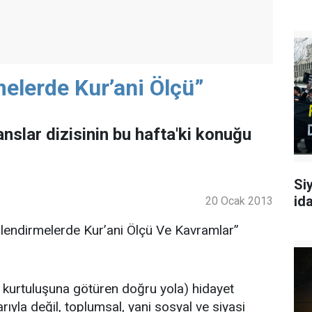
elerde Kur’ani Ölçü”
slar dizisinin bu hafta'ki konuğu
Siy
id
20 Ocak 2013
rlendirmelerde Kur’ani Ölçü Ve Kavramlar”
t kurtuluşuna götüren doğru yola) hidayet
ıyla değil, toplumsal, yani sosyal ve siyasi