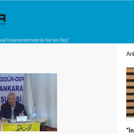
asal Değerlendirmelerde Kur’ani Ölçü”
An
“İ