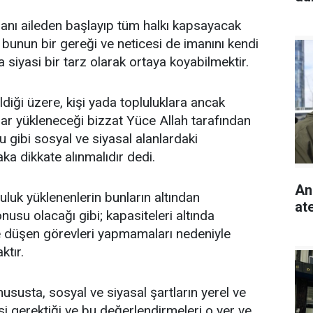
anı aileden başlayıp tüm halkı kapsayacak
, bunun bir gereği ve neticesi de imanını kendi
siyasi bir tarz olarak ortaya koyabilmektir.
ldiği üzere, kişi yada topluluklara ancak
ar yükleneceği bizzat Yüce Allah tarafından
u gibi sosyal ve siyasal alanlardaki
a dikkate alınmalıdır dedi.
An
luk yüklenenlerin bunların altından
ate
usu olacağı gibi; kapasiteleri altında
e düşen görevleri yapmamaları nedeniyle
ktır.
susta, sosyal ve siyasal şartların yerel ve
 gerektiği ve bu değerlendirmeleri o yer ve