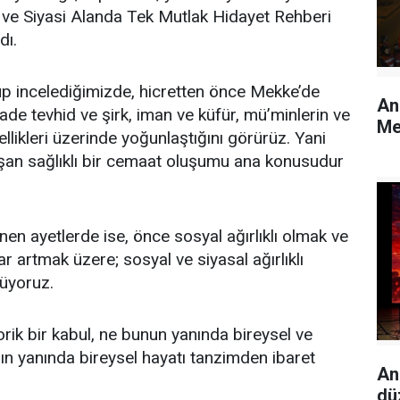
 ve Siyasi Alanda Tek Mutlak Hidayet Rehberi
dı.
yup incelediğimizde, hicretten önce Mekke’de
An
ade tevhid ve şirk, iman ve küfür, mü’minlerin ve
Me
ellikleri üzerinde yoğunlaştığını görürüz. Yani
uşan sağlıklı bir cemaat oluşumu ana konusudur
en ayetlerde ise, önce sosyal ağırlıklı olmak ve
lar artmak üzere; sosyal ve siyasal ağırlıklı
rüyoruz.
rik bir kabul, ne bunun yanında bireysel ve
rın yanında bireysel hayatı tanzimden ibaret
An
dü