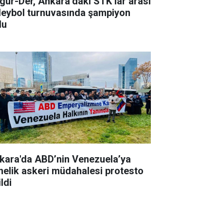
gür-Der, Ankara’daki STK’lar arası
leybol turnuvasında şampiyon
du
kara'da ABD’nin Venezuela’ya
nelik askeri müdahalesi protesto
ldi