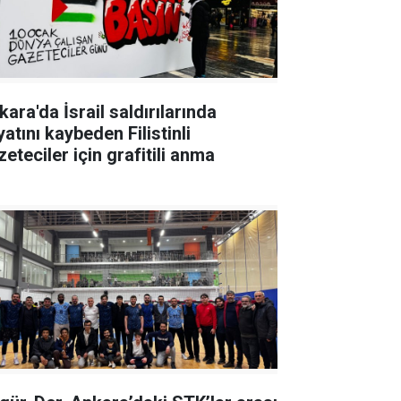
ara'da İsrail saldırılarında
atını kaybeden Filistinli
eteciler için grafitili anma