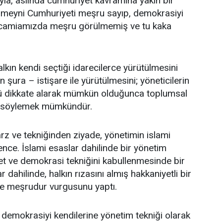
yla, aslında cumhuriyet kavramına yakın bir
i Humeyni Cumhuriyeti meşru sayıp, demokrasiyi
, camiamızda meşru görülmemiş ve tu kaka
alkın kendi seçtiği idarecilerce yürütülmesini
şura – istişare ile yürütülmesini; yöneticilerin
ü dikkate alarak mümkün olduğunca toplumsal
ni söylemek mümkündür.
arz ve tekniğinden ziyade, yönetimin islami
nce. İslami esaslar dahilinde bir yönetim
et ve demokrasi tekniğini kabullenmesinde bir
dahilinde, halkın rızasını almış hakkaniyetli bir
tte meşrudur vurgusunu yaptı.
r demokrasiyi kendilerine yönetim tekniği olarak