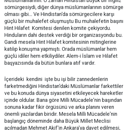
Müslümanlarının. O zaman Hindistan büyük bir İngiliz
sömürgesiydi, diğer dünya müslümanlarının sömürge
olması gibi... Ve Hindistan'da sömürgecilere karşı
güçlü bir muhalefet oluşmuştu Bu muhalefetin başını
Hint Hilafet Komitesi denilen komite çekiyordu.
Hinduların dahi destek verdiği bir organizasyondu bu.
Gandi mesela Hint Hilafet komitesinin mitinglerine
katılıp konuşma yapmıştı. Orada müslümanlar hem
güçlü idiler hem etkiliydiler. Alem-i İslam ve Hilafet
başyazısında da bütün bunlara atıf vardır.
İçerideki kendini işte bu işi bilir zannedenlerin
farketmediğini Hindistan'daki Müslümanlar farkettiler
ve bu konuda dünya siyasetini etkileyecek hareketler
içinde oldular. Bana göre Milli Mücadele'nin başından
sonuna kadar fikir örgüsünü ve arka planını veren
önemli yazılardan biridir. Mesela Milli Mücadele'nin
başlangıç döneminde daha Büyük Millet Meclisi
açılmadan Mehmet Akif'in Ankara'ya davet edilmesi,