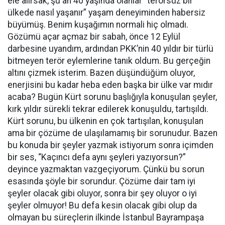
ele alırsak, şu an 40 yaşında olanlar “terörsüz bir
ülkede nasıl yaşanır” yaşam deneyiminden habersiz
büyümüş. Benim kuşağımın normali hiç olmadı.
Gözümü açar açmaz bir sabah, önce 12 Eylül
darbesine uyandım, ardından PKK’nin 40 yıldır bir türlü
bitmeyen terör eylemlerine tanık oldum. Bu gerçeğin
altını çizmek isterim. Bazen düşündüğüm oluyor,
enerjisini bu kadar heba eden başka bir ülke var mıdır
acaba? Bugün Kürt sorunu başlığıyla konuşulan şeyler,
kırk yıldır sürekli tekrar edilerek konuşuldu, tartışıldı.
Kürt sorunu, bu ülkenin en çok tartışılan, konuşulan
ama bir çözüme de ulaşılamamış bir sorunudur. Bazen
bu konuda bir şeyler yazmak istiyorum sonra içimden
bir ses, “Kaçıncı defa aynı şeyleri yazıyorsun?”
deyince yazmaktan vazgeçiyorum. Çünkü bu sorun
esasında şöyle bir sorundur. Çözüme dair tam iyi
şeyler olacak gibi oluyor, sonra bir şey oluyor o iyi
şeyler olmuyor! Bu defa kesin olacak gibi olup da
olmayan bu süreçlerin ilkinde İstanbul Bayrampaşa