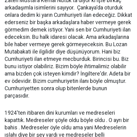
Zaten Mustafa Kemal Nutuk'ta diyor ki işte birkaç
arkadaşımla isimlerini sayıyor. Çankaya'da oturduk
onlara dedim ki yarın Cumhuriyeti ilan edeceğiz. Dikkat
ederseniz bir başka arkadaşlara haber vermeye gerek
görmedim demek istiyor. Yani sen bir Cumhuriyeti ilan
edeceksin. Bu halk idaresi olacak. Ama arkadaşlarına
bile haber vermeye gerek görmeyeceksin. Bu Lozan
Mutabakati ile ilgilidir diye düşünüyorum. Hani biz
Cumhuriyeti ilan etmeye mecburduk. Birincisi bu. Biz
bunu istiyor olabiliriz. Bizim böyle ihtimalimiz olabilir
ama bizden çok isteyen kimdir? İngiltere'dir. Adeta bir
ev ödevidir. Bizim cumhuriyetin ilanı böyle olmuştur.
Cumhuriyetten sonra olup bitenlerde bunun
parçasıdır.
1924'ten itibaren dini kurumları ve medreseleri
kapattık. Medreseler şöyle oldu böyle oldu . O ayrı bir
bahis . Medreseler öyle oldu ama yani Medreselerin
ıslahı diye bir şey vardı ve medreseler belli