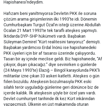
Hapishanesi’ndeydim.
Hafızam beni yanıltmıyorsa Devletin PKK ile soruna
çözüm arama girişimlerinin ilki 1993’te idi. Dönemin
Cumhurbaşkanı Turgut Özal’ın isteği üzerine Abdullah
Öcalan 21 Mart 1993’te tek taraflı ateşkes yapmıştı.
İktidarda DYP-SHP hükümeti vardı. Başbakan
Süleyman Demirel “Kürt realitesini tanıyoruz” demişti.
Başbakan yardımcısı Erdal İnönü ise hapishanedeki
PKK üyeleri için bir af tasarısı üzerinde çalışıyordu.
Tasarı bir ay içinde meclise geldi. Biz hapishanede, “Af
çıkıyor, dışarı çıkacağız.” diye sevinirken o günlerde
(24 Mayıs 1993’te) Elazığ – Bingöl karayolunda PKK’li
militanlar izne çıkan 33 askeri katletti. Ateşkes o gün
fiilen bozuldu. Ateşkesin bozulmasıyla PKK eski
silahlı terör uyguladığı günlerine geri dönünce biz de
içerde kaldık. İlk ateşkesin şöyle bir özel yanı vardı.
Devlet cumhuriyet tarihinde ilk kez Kürt inkârından
vazgeçmişti. Ülkenin en üst makamında oturan