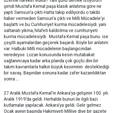
üzerine hareket edildi? Yani şunu demek istiyorum
şimdi Mustafa Kemal paşa klasik anlatıma göre ne
yaptı Samsun'a çıktı Hatta takip ediliyordu o takibi
haber vermeden Samsun'a çıktı ve Milli Mücadele'yi
başlattı ve bu Cumhuriyet kurma mücadelesiydi. yani
saltanatı yıkma, hilafeti kaldırılma ve cumhuriyeti
kurma mücadelesiydi. Mustafa Kemal paşa bunu ise
çeşitli aşamalardan geçerek başardı. Böyle bir anlatım
var. Halbuki Milli mücadelenin başlangıcından
neredeyse Lozan konusunda kesin mutabakat
sağlanıncaya kadar arka planda çok güçlü dini bir
takım kavramlarla halkın büyük kesiminin desteklediği
bir savaş. Başından sonuna kadar zafer kazanıldıktan
sonra ...
27 Aralık Mustafa Kemal'in Ankara'ya gelişinin 100. yılı.
Aralık 1919'da geldi. Herhalde bunun ile ilgili bazı
kutlamalar yapılacak. Ankara'ya geldi. Gelir gelmez
Ocak ayının başında Hakimiyeti Milliye diye bir gazete