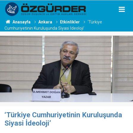
Anasayfa
Ankara
Etkinlikler
‘Türkiye
Cumhuriyetinin Kuruluşunda Siyasi İdeoloji’
‘Türkiye Cumhuriyetinin Kuruluşunda
Siyasi İdeoloji’