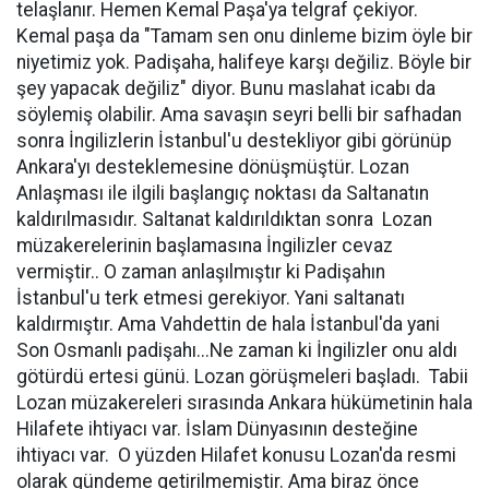
telaşlanır. Hemen Kemal Paşa'ya telgraf çekiyor.
Kemal paşa da "Tamam sen onu dinleme bizim öyle bir
niyetimiz yok. Padişaha, halifeye karşı değiliz. Böyle bir
şey yapacak değiliz" diyor. Bunu maslahat icabı da
söylemiş olabilir. Ama savaşın seyri belli bir safhadan
sonra İngilizlerin İstanbul'u destekliyor gibi görünüp
Ankara'yı desteklemesine dönüşmüştür. Lozan
Anlaşması ile ilgili başlangıç noktası da Saltanatın
kaldırılmasıdır. Saltanat kaldırıldıktan sonra Lozan
müzakerelerinin başlamasına İngilizler cevaz
vermiştir.. O zaman anlaşılmıştır ki Padişahın
İstanbul'u terk etmesi gerekiyor. Yani saltanatı
kaldırmıştır. Ama Vahdettin de hala İstanbul'da yani
Son Osmanlı padişahı...Ne zaman ki İngilizler onu aldı
götürdü ertesi günü. Lozan görüşmeleri başladı. Tabii
Lozan müzakereleri sırasında Ankara hükümetinin hala
Hilafete ihtiyacı var. İslam Dünyasının desteğine
ihtiyacı var. O yüzden Hilafet konusu Lozan'da resmi
olarak gündeme getirilmemiştir. Ama biraz önce