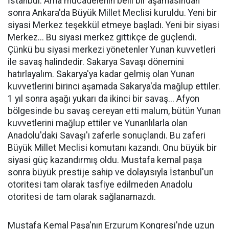
İstanbul. Ama mücadelenin belli bir aşamasından
sonra Ankara'da Büyük Millet Meclisi kuruldu. Yeni bir
siyasi Merkez teşekkül etmeye başladı. Yeni bir siyasi
Merkez... Bu siyasi merkez gittikçe de güçlendi.
Çünkü bu siyasi merkezi yönetenler Yunan kuvvetleri
ile savaş halindedir. Sakarya Savaşı dönemini
hatırlayalım. Sakarya'ya kadar gelmiş olan Yunan
kuvvetlerini birinci aşamada Sakarya'da mağlup ettiler.
1 yıl sonra aşağı yukarı da ikinci bir savaş... Afyon
bölgesinde bu savaş cereyan etti malum, bütün Yunan
kuvvetlerini mağlup ettiler ve Yunanlılarla olan
Anadolu'daki Savaşı'ı zaferle sonuçlandı. Bu zaferi
Büyük Millet Meclisi komutanı kazandı. Onu büyük bir
siyasi güç kazandırmış oldu. Mustafa kemal paşa
sonra büyük prestije sahip ve dolayısıyla İstanbul'un
otoritesi tam olarak tasfiye edilmeden Anadolu
otoritesi de tam olarak sağlanamazdı.
Mustafa Kemal Paşa'nın Erzurum Kongresi'nde uzun