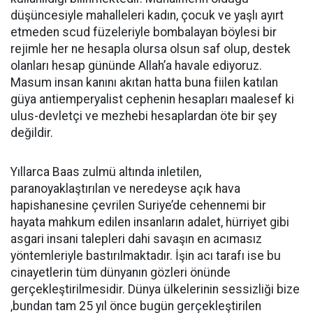
düşüncesiyle mahalleleri kadın, çocuk ve yaşlı ayırt
etmeden scud füzeleriyle bombalayan böylesi bir
rejimle her ne hesapla olursa olsun saf olup, destek
olanları hesap gününde Allah’a havale ediyoruz.
Masum insan kanını akıtan hatta buna fiilen katılan
güya antiemperyalist cephenin hesapları maalesef ki
ulus-devletçi ve mezhebi hesaplardan öte bir şey
değildir.
Yıllarca Baas zulmü altında inletilen,
paranoyaklaştırılan ve neredeyse açık hava
hapishanesine çevrilen Suriye’de cehennemi bir
hayata mahkum edilen insanların adalet, hürriyet gibi
asgari insani talepleri dahi savaşın en acımasız
yöntemleriyle bastırılmaktadır. İşin acı tarafı ise bu
cinayetlerin tüm dünyanın gözleri önünde
gerçekleştirilmesidir. Dünya ülkelerinin sessizliği bize
,bundan tam 25 yıl önce bugün gerçekleştirilen