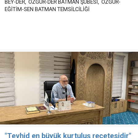
BEY-DER, ÖZGÜR-DER BATMAN ŞUBESİ, ÖZGÜR-
EĞİTİM-SEN BATMAN TEMSİLCİLİĞİ
"Tevhid en büyük kurtuluş reçetesidir"