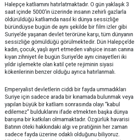
Halepçe katliamını hatırlatmaktadır. O gün yaklaşık 3
saat içinde 5000’in üzerinde insanın zehirli gazlarla
öldürüldüğü katliamda nasıl ki dünya sessizliğe
büründüyse bugün de aynı şekilde bir film izler gibi
Suriye’de yaşanan devlet terörüne karşı, tüm dünyanın
sessizliğe gömüldüğü görülmektedir. Dün Halepçe’de
kadın, çocuk, yaşlı ayırt etmeden vahşice insan canına
kıyan zihniyet ile bugün Suriye’de aynı cinayetleri iki
yıldır işlemekte olan katil çete rejiminin siyasi
kökenlerinin benzer olduğu ayrıca hatırlanmalı.
Emperyalist devletlerin ciddi bir fayda ummadıkları
Suriye için sadece arada bir kınamada bulunmak veya
yapılan büyük bir katliam sonrasında olayı “kabul
edilemez” bulduklarını ifade etmekten başka dünya
barışına bir katkıları olmamaktadır. Özgürlük havarisi
Batının öteki hakkındaki algı ve pratiğinin her zaman
sadece fayda üzerine odaklı olduğunu biliyoruz.