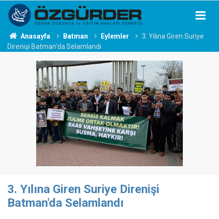
Anasayfa
Batman
Eylemler
3. Yılına Giren Suriye
Direnişi Batman'da Selamlandı
3. Yılına Giren Suriye Direnişi
Batman'da Selamlandı