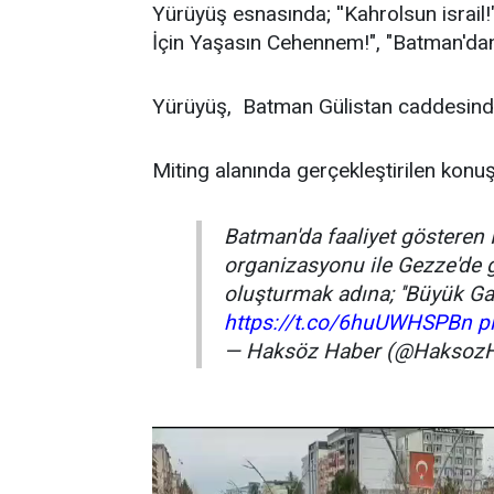
Yürüyüş esnasında; ''Kahrolsun israil!
İçin Yaşasın Cehennem!", "Batman'dan 
Yürüyüş, Batman Gülistan caddesinde 
Miting alanında gerçekleştirilen kon
Batman'da faaliyet gösteren 
organizasyonu ile Gezze'de g
oluşturmak adına; ''Büyük Gaz
https://t.co/6huUWHSPBn
p
— Haksöz Haber (@Haksoz