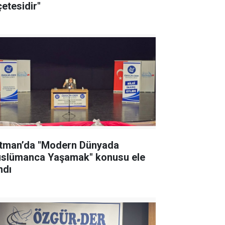
çetesidir"
tman’da "Modern Dünyada
slümanca Yaşamak" konusu ele
ndı