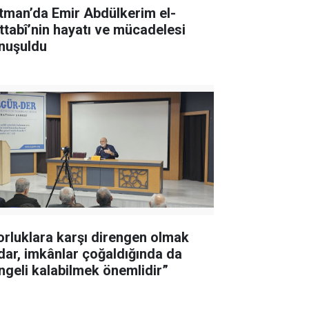
tman’da Emir Abdülkerim el-
ttabî’nin hayatı ve mücadelesi
nuşuldu
orluklara karşı direngen olmak
dar, imkânlar çoğaldığında da
ngeli kalabilmek önemlidir”