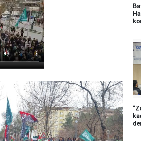
Ba
Ha
ko
“Z
ka
de