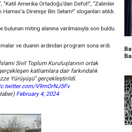
", "Katil Amerika Ortadoğu'dan Defol!", "Zalimler
Hamas'a Direnişe Bin Selam!" sloganları atıldı.
bulunan miting alanına varılmasıyla son buldu.
uşmalar ve duanın ardından program sona erdi.
Ba
Ba
İslami Sivil Toplum Kuruluşlarının ortak
erçekleşen katliamlara dair farkındalık
ze Yürüyüşü'' gerçekleştirildi.
ic.twitter.com/V9mOrNJ5Fv
Haber)
February 4, 2024