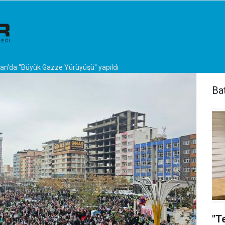
n'da ''Büyük Gazze Yürüyüşü'' yapıldı
Ba
"T