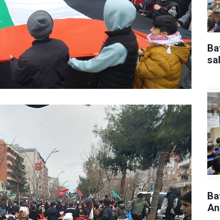
Ba
sal
Ba
An