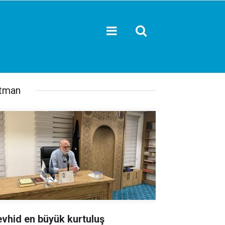
tman
evhid en büyük kurtuluş