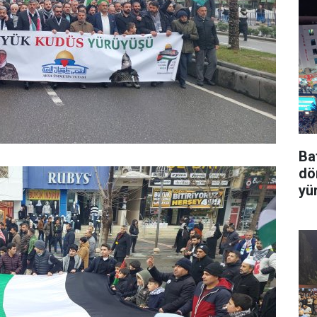
Ba
dö
yü