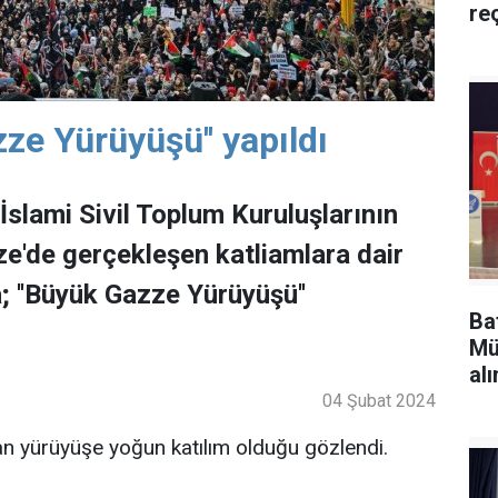
re
ze Yürüyüşü'' yapıldı
İslami Sivil Toplum Kuruluşlarının
e'de gerçekleşen katliamlara dair
; ''Büyük Gazze Yürüyüşü''
Ba
Mü
alı
04 Şubat 2024
n yürüyüşe yoğun katılım olduğu gözlendi.