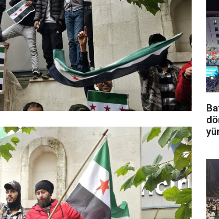
Ba
dö
yü