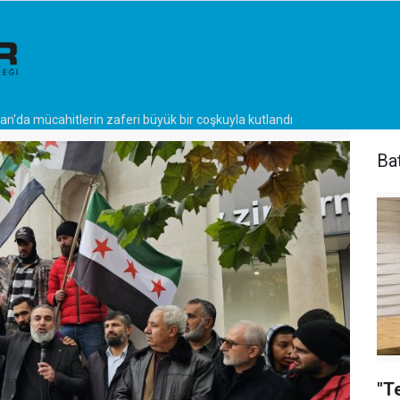
n'da mücahitlerin zaferi büyük bir coşkuyla kutlandı
Ba
"T