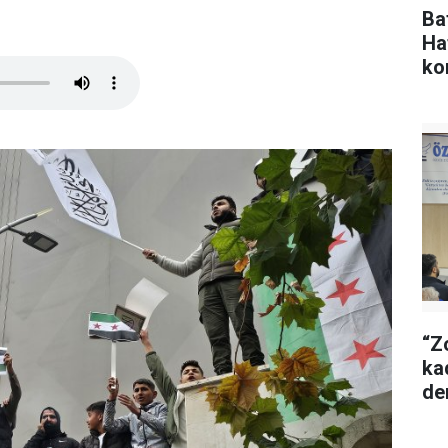
Ba
Ha
ko
“Z
ka
de