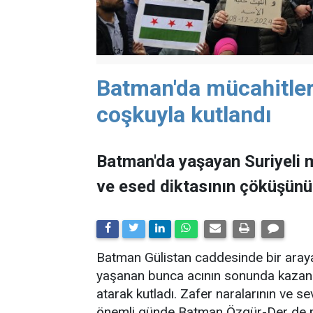
Batman'da mücahitleri
coşkuyla kutlandı
Batman'da yaşayan Suriyeli m
ve esed diktasının çöküşünü 
Batman Gülistan caddesinde bir araya 
yaşanan bunca acının sonunda kazandı
atarak kutladı. Zafer naralarının ve s
önemli günde Batman Özgür-Der de mu