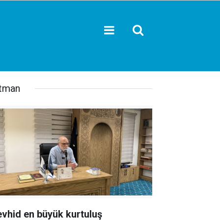
tman
evhid en büyük kurtuluş