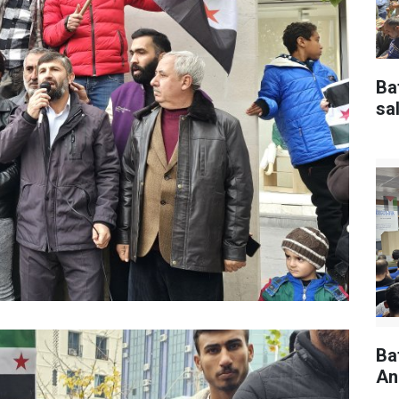
Ba
sal
Ba
An