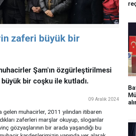
re
n zaferi büyük bir
uhacirler Şam'ın özgürleştirilmesi
büyük bir coşku ile kutladı.
Ba
Mü
09 Aralık 2024
alı
gelen muhacirler, 2011 yılından itibaren
kları zaferleri marşlar okuyup, sloganlar
evinç gözyaşlarının bir arada yaşandığı bu
hacir kardeşlerimizin yanında yer alarak