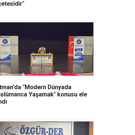
çetesidir"
tman’da "Modern Dünyada
slümanca Yaşamak" konusu ele
ndı