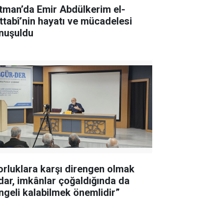
tman’da Emir Abdülkerim el-
ttabî’nin hayatı ve mücadelesi
nuşuldu
orluklara karşı direngen olmak
dar, imkânlar çoğaldığında da
ngeli kalabilmek önemlidir”