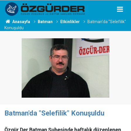
Anasayfa
Batman
Etkinlikler
Batman'da "Selefilik"
Konuşuldu
Batman'da "Selefilik" Konuşuldu
Özgür Der Batman Şubesinde haftalık düzenlenen