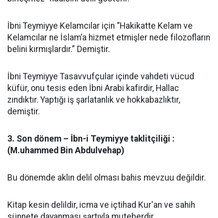
İbni Teymiyye Kelamcılar için “Hakikatte Kelam ve
Kelamcılar ne İslam’a hizmet etmişler nede filozofların
belini kırmışlardır.” Demiştir.
İbni Teymiyye Tasavvufçular içinde vahdeti vücud
küfür, onu tesis eden İbni Arabi kafirdir, Hallac
zındıktır. Yaptığı iş şarlatanlık ve hokkabazlıktır,
demiştir.
3. Son dönem – İbn-i Teymiyye taklitçiliği :
(M.uhammed Bin Abdulvehap)
Bu dönemde aklın delil olması bahis mevzuu değildir.
Kitap kesin delildir, icma ve içtihad Kur'an ve sahih
sünnete dayanması şartıyla muteberdir.