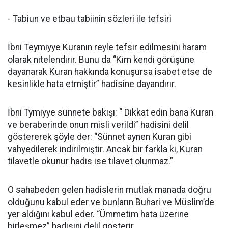
- Tabiun ve etbau tabiinin sözleri ile tefsiri
İbni Teymiyye Kuranın reyle tefsir edilmesini haram
olarak nitelendirir. Bunu da “Kim kendi görüşüne
dayanarak Kuran hakkında konuşursa isabet etse de
kesinlikle hata etmiştir” hadisine dayandırır.
İbni Tymiyye sünnete bakışı: “ Dikkat edin bana Kuran
ve beraberinde onun misli verildi” hadisini delil
göstererek şöyle der: “Sünnet aynen Kuran gibi
vahyedilerek indirilmiştir. Ancak bir farkla ki, Kuran
tilavetle okunur hadis ise tilavet olunmaz.”
O sahabeden gelen hadislerin mutlak manada doğru
olduğunu kabul eder ve bunların Buhari ve Müslim’de
yer aldığını kabul eder. “Ümmetim hata üzerine
birleşmez” hadisini delil gösterir.