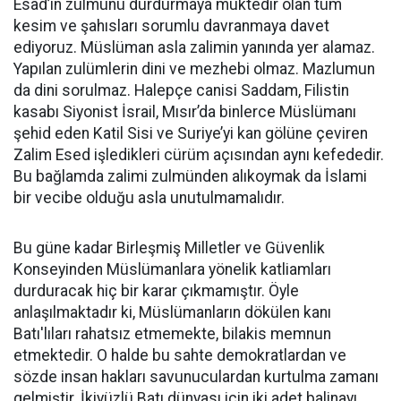
Esad’ın zulmünü durdurmaya muktedir olan tüm
kesim ve şahısları sorumlu davranmaya davet
ediyoruz. Müslüman asla zalimin yanında yer alamaz.
Yapılan zulümlerin dini ve mezhebi olmaz. Mazlumun
da dini sorulmaz. Halepçe canisi Saddam, Filistin
kasabı Siyonist İsrail, Mısır’da binlerce Müslümanı
şehid eden Katil Sisi ve Suriye’yi kan gölüne çeviren
Zalim Esed işledikleri cürüm açısından aynı kefededir.
Bu bağlamda zalimi zulmünden alıkoymak da İslami
bir vecibe olduğu asla unutulmamalıdır.
Bu güne kadar Birleşmiş Milletler ve Güvenlik
Konseyinden Müslümanlara yönelik katliamları
durduracak hiç bir karar çıkmamıştır. Öyle
anlaşılmaktadır ki, Müslümanların dökülen kanı
Batı'lıları rahatsız etmemekte, bilakis memnun
etmektedir. O halde bu sahte demokratlardan ve
sözde insan hakları savunuculardan kurtulma zamanı
gelmiştir. İkiyüzlü Batı dünyası için iki adet balinayı