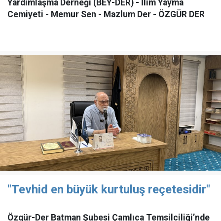
Yardımlaşma Derneği (BEY-DER) - İlim Yayma
Cemiyeti - Memur Sen - Mazlum Der - ÖZGÜR DER
"Tevhid en büyük kurtuluş reçetesidir"
Özgür-Der Batman Şubesi Çamlıca Temsilciliği’nde