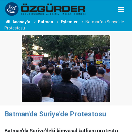
Anasayfa
Batman
Eylemler
Batman'da Suriye'de
Protestosu
Batman'da Suriye'de Protestosu
Batman'da Suriye'deki kimyasal katliam protesto