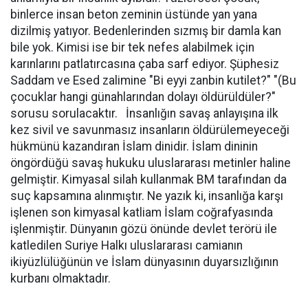
binlerce insan beton zeminin üstünde yan yana
dizilmiş yatıyor. Bedenlerinden sızmış bir damla kan
bile yok. Kimisi ise bir tek nefes alabilmek için
karınlarını patlatırcasına çaba sarf ediyor. Şüphesiz
Saddam ve Esed zalimine "Bi eyyi zanbin kutilet?" "(Bu
çocuklar hangi günahlarından dolayı öldürüldüler?"
sorusu sorulacaktır. İnsanlığın savaş anlayışına ilk
kez sivil ve savunmasız insanların öldürülemeyeceği
hükmünü kazandıran İslam dinidir. İslam dininin
öngördüğü savaş hukuku uluslararası metinler haline
gelmiştir. Kimyasal silah kullanmak BM tarafından da
suç kapsamına alınmıştır. Ne yazık ki, insanlığa karşı
işlenen son kimyasal katliam İslam coğrafyasında
işlenmiştir. Dünyanın gözü önünde devlet terörü ile
katledilen Suriye Halkı uluslararası camianın
ikiyüzlülüğünün ve İslam dünyasının duyarsızlığının
kurbanı olmaktadır.