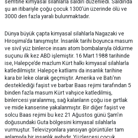
semtine kimyasal silahlarla saldırı düzenledi. Saldırıda
şu an itibariyle çoğu çocuk 1300'ün üzerinde ölü ve
3000 den fazla yaralı bulunmaktadır.
Dünya büyük çapta kimyasal silahlarla Nagazaki ve
Hiroşima'da tanışmıştır. İnsanlık tarihi boyunca masum
ve sivil yüz binlerce insanı atom bombalarıyla öldürme
suçunu ilk kez ABD işlemiştir. 16 Mart 1988 tarihinde
ise, Halepçe’de mazlum Kürt halkı kimyasal silahlarla
katledilmiştir. Halepçe katliamı da insanlık tarihine
kara bir leke olarak geçmiştir. Amerika ve Batı'nın
desteklediği faşist ve barbar Baas rejimi tarafından 5
binden fazla masum Kürt vahşice katledilmiş,
binlercesi yaralanmış, sağ kalanların çoğu ise gırtlak
ve mide kanserine yakalanmıştır. Bir diğer faşist ve
solcu Baas rejimi bu kez 21 Ağustos günü Şam'ın
doğusundaki Guta bölgesini kimyasal silahlarla
vurmuştur. Televizyonlara yansıyan görüntüler tam
anlamıyla bir insanlık ayıbıdır. Yüzlercesi çocuk,