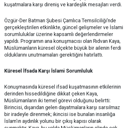
kuşatmalara karşı direniş ve kardeşlik mesajları verdi.
Özgür-Der Batman Şubesi Çamlıca Temsilciliği’nde
gerçekleştirilen etkinlikte, güncel gelişmeler ve İslami
sorumluluklar üzerine kapsamlı değerlendirmeler
yapıldı. Programın ana konuşmacısı olan Rıdvan Kaya,
Müslümanların küresel ölçekte büyük bir ailenin ferdi
olduklarını unutmamaları gerektiğini hatırlattı.
Küresel İfsada Karşı İslami Sorumluluk
Konuşmasında küresel ifsad kuşatmasının etkilerinin
derinden hissedildiğine dikkat çeken Kaya,
Müslümanların iki temel görevi olduğunu belirtti:
Birincisi, dışarıdan gelen dayatmalara karşı sarsılmaz
bir iradeyle direnmek; ikincisi ise bunalan insanlığa
İslam'ın aydınlık yolunu bir çıkış kapısı olarak
sunmaktır. Kaya, bu yolda Müslümanların elinde çok