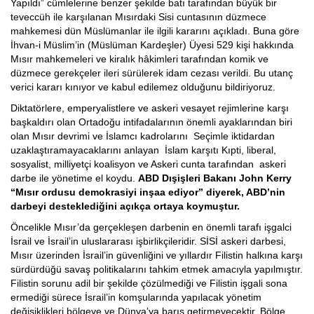
Yapıldı” cümlelerine benzer şekilde batı tarafından büyük bir
teveccüh ile karşılanan Mısırdaki Sisi cuntasının düzmece
mahkemesi dün Müslümanlar ile ilgili kararını açıkladı. Buna göre
İhvan-i Müslim’in (Müslüman Kardeşler) Üyesi 529 kişi hakkında
Mısır mahkemeleri ve kiralık hâkimleri tarafından komik ve
düzmece gerekçeler ileri sürülerek idam cezası verildi. Bu utanç
verici kararı kınıyor ve kabul edilemez olduğunu bildiriyoruz.
Diktatörlere, emperyalistlere ve askeri vesayet rejimlerine karşı
başkaldırı olan Ortadoğu intifadalarının önemli ayaklarından biri
olan Mısır devrimi ve İslamcı kadrolarını Seçimle iktidardan
uzaklaştıramayacaklarını anlayan İslam karşıtı Kıpti, liberal,
sosyalist, milliyetçi koalisyon ve Askeri cunta tarafından askeri
darbe ile yönetime el koydu.
ABD Dışişleri Bakanı John Kerry
“Mısır ordusu demokrasiyi inşaa ediyor” diyerek, ABD’nin
darbeyi desteklediğini açıkça ortaya koymuştur.
Öncelikle Mısır’da gerçekleşen darbenin en önemli tarafı işgalci
İsrail ve İsrail’in uluslararası işbirlikçileridir. SİSİ askeri darbesi,
Mısır üzerinden İsrail’in güvenliğini ve yıllardır Filistin halkına karşı
sürdürdüğü savaş politikalarını tahkim etmek amacıyla yapılmıştır.
Filistin sorunu adil bir şekilde çözülmediği ve Filistin işgali sona
ermediği sürece İsrail’in komşularında yapılacak yönetim
değişiklikleri bölgeye ve Dünya’ya barış getirmeyecektir. Bölge