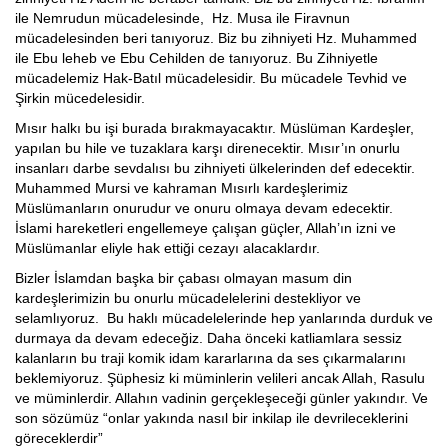
ile Nemrudun mücadelesinde, Hz. Musa ile Firavnun
mücadelesinden beri tanıyoruz. Biz bu zihniyeti Hz. Muhammed
ile Ebu leheb ve Ebu Cehilden de tanıyoruz. Bu Zihniyetle
mücadelemiz Hak-Batıl mücadelesidir. Bu mücadele Tevhid ve
Şirkin mücedelesidir.
Mısır halkı bu işi burada bırakmayacaktır. Müslüman Kardeşler,
yapılan bu hile ve tuzaklara karşı direnecektir. Mısır’ın onurlu
insanları darbe sevdalısı bu zihniyeti ülkelerinden def edecektir.
Muhammed Mursi ve kahraman Mısırlı kardeşlerimiz
Müslümanların onurudur ve onuru olmaya devam edecektir.
İslami hareketleri engellemeye çalışan güçler, Allah’ın izni ve
Müslümanlar eliyle hak ettiği cezayı alacaklardır.
Bizler İslamdan başka bir çabası olmayan masum din
kardeşlerimizin bu onurlu mücadelelerini destekliyor ve
selamlıyoruz. Bu haklı mücadelelerinde hep yanlarında durduk ve
durmaya da devam edeceğiz. Daha önceki katliamlara sessiz
kalanların bu traji komik idam kararlarına da ses çıkarmalarını
beklemiyoruz. Şüphesiz ki müminlerin velileri ancak Allah, Rasulu
ve müminlerdir. Allahın vadinin gerçekleşeceği günler yakındır. Ve
son sözümüz “onlar yakında nasıl bir inkilap ile devrileceklerini
göreceklerdir”