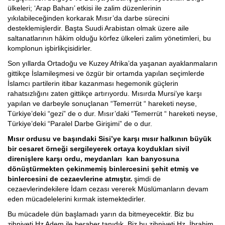
ülkeleri; ‘Arap Baharı’ etkisi ile zalim düzenlerinin
yıkılabileceğinden korkarak Mısır’da darbe sürecini
desteklemişlerdir. Başta Suudi Arabistan olmak üzere aile
saltanatlarının hâkim olduğu körfez ülkeleri zalim yönetimleri, bu
komplonun işbirlikçisidirler.
Son yıllarda Ortadoğu ve Kuzey Afrika’da yaşanan ayaklanmaların
gittikçe İslamileşmesi ve özgür bir ortamda yapılan seçimlerde
İslamcı partilerin itibar kazanması hegemonik güçlerin
rahatsızlığını zaten gittikçe artırıyordu. Mısırda Mursi’ye karşı
yapılan ve darbeyle sonuçlanan “Temerrüt “ hareketi neyse,
Türkiye’deki “gezi” de o dur. Mısır’daki “Temerrüt “ hareketi neyse,
Türkiye’deki “Paralel Darbe Girişimi” de o dur.
Mısır ordusu ve başındaki Sisi’ye karşı mısır halkının büyük
bir cesaret örneği sergileyerek ortaya koydukları sivil
direnişlere karşı ordu, meydanları kan banyosuna
dönüştürmekten çekinmemiş binlercesini şehit etmiş ve
binlercesini de cezaevlerine atmıştır.
şimdi de
cezaevlerindekilere İdam cezası vererek Müslümanların devam
eden mücadelelerini kırmak istemektedirler.
Bu mücadele dün başlamadı yarın da bitmeyecektir. Biz bu
zihniyeti Hz Adem ile beraber tanıdık. Biz bu zihniyeti Hz. İbrahim