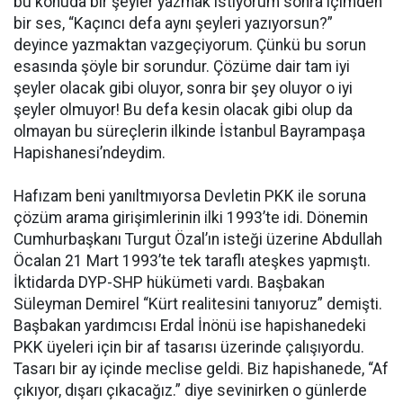
bu konuda bir şeyler yazmak istiyorum sonra içimden
bir ses, “Kaçıncı defa aynı şeyleri yazıyorsun?”
deyince yazmaktan vazgeçiyorum. Çünkü bu sorun
esasında şöyle bir sorundur. Çözüme dair tam iyi
şeyler olacak gibi oluyor, sonra bir şey oluyor o iyi
şeyler olmuyor! Bu defa kesin olacak gibi olup da
olmayan bu süreçlerin ilkinde İstanbul Bayrampaşa
Hapishanesi’ndeydim.
Hafızam beni yanıltmıyorsa Devletin PKK ile soruna
çözüm arama girişimlerinin ilki 1993’te idi. Dönemin
Cumhurbaşkanı Turgut Özal’ın isteği üzerine Abdullah
Öcalan 21 Mart 1993’te tek taraflı ateşkes yapmıştı.
İktidarda DYP-SHP hükümeti vardı. Başbakan
Süleyman Demirel “Kürt realitesini tanıyoruz” demişti.
Başbakan yardımcısı Erdal İnönü ise hapishanedeki
PKK üyeleri için bir af tasarısı üzerinde çalışıyordu.
Tasarı bir ay içinde meclise geldi. Biz hapishanede, “Af
çıkıyor, dışarı çıkacağız.” diye sevinirken o günlerde