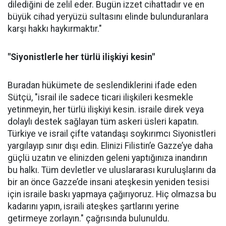
dilediğini de zelil eder. Bugün izzet cihattadır ve en
büyük cihad yeryüzü sultasını elinde bulunduranlara
karşı hakkı haykırmaktır."
"Siyonistlerle her türlü ilişkiyi kesin"
Buradan hükümete de seslendiklerini ifade eden
Sütçü, "israil ile sadece ticari ilişkileri kesmekle
yetinmeyin, her türlü ilişkiyi kesin. israile direk veya
dolaylı destek sağlayan tüm askeri üsleri kapatın.
Türkiye ve israil çifte vatandaşı soykırımcı Siyonistleri
yargılayıp sınır dışı edin. Elinizi Filistin’e Gazze’ye daha
güçlü uzatın ve elinizden geleni yaptığınıza inandırın
bu halkı. Tüm devletler ve uluslararası kuruluşlarını da
bir an önce Gazze’de insani ateşkesin yeniden tesisi
için israile baskı yapmaya çağırıyoruz. Hiç olmazsa bu
kadarını yapın, israili ateşkes şartlarını yerine
getirmeye zorlayın." çağrısında bulunuldu.