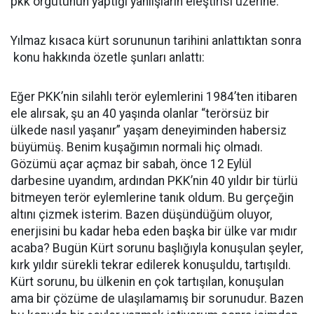
pkk örgütünün yaptığı yanlışların eleştirisi üzerine.
Yılmaz kısaca kürt sorununun tarihini anlattıktan sonra
konu hakkında özetle şunları anlattı:
Eğer PKK’nin silahlı terör eylemlerini 1984’ten itibaren
ele alırsak, şu an 40 yaşında olanlar “terörsüz bir
ülkede nasıl yaşanır” yaşam deneyiminden habersiz
büyümüş. Benim kuşağımın normali hiç olmadı.
Gözümü açar açmaz bir sabah, önce 12 Eylül
darbesine uyandım, ardından PKK’nin 40 yıldır bir türlü
bitmeyen terör eylemlerine tanık oldum. Bu gerçeğin
altını çizmek isterim. Bazen düşündüğüm oluyor,
enerjisini bu kadar heba eden başka bir ülke var mıdır
acaba? Bugün Kürt sorunu başlığıyla konuşulan şeyler,
kırk yıldır sürekli tekrar edilerek konuşuldu, tartışıldı.
Kürt sorunu, bu ülkenin en çok tartışılan, konuşulan
ama bir çözüme de ulaşılamamış bir sorunudur. Bazen