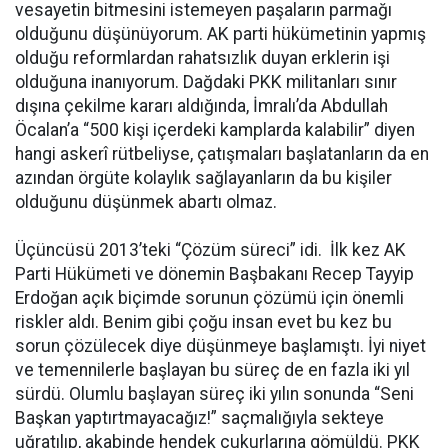
vesayetin bitmesini istemeyen paşaların parmağı
olduğunu düşünüyorum. AK parti hükümetinin yapmış
olduğu reformlardan rahatsızlık duyan erklerin işi
olduğuna inanıyorum. Dağdaki PKK militanları sınır
dışına çekilme kararı aldığında, İmralı’da Abdullah
Öcalan’a “500 kişi içerdeki kamplarda kalabilir” diyen
hangi askerî rütbeliyse, çatışmaları başlatanların da en
azından örgüte kolaylık sağlayanların da bu kişiler
olduğunu düşünmek abartı olmaz.
Üçüncüsü 2013’teki “Çözüm süreci” idi. İlk kez AK
Parti Hükümeti ve dönemin Başbakanı Recep Tayyip
Erdoğan açık biçimde sorunun çözümü için önemli
riskler aldı. Benim gibi çoğu insan evet bu kez bu
sorun çözülecek diye düşünmeye başlamıştı. İyi niyet
ve temennilerle başlayan bu süreç de en fazla iki yıl
sürdü. Olumlu başlayan süreç iki yılın sonunda “Seni
Başkan yaptırtmayacağız!” saçmalığıyla sekteye
uğratılıp, akabinde hendek çukurlarına gömüldü. PKK