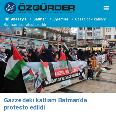
Anasayfa
Batman
Eylemler
Gazze'deki katliam
Batman'da protesto edildi
Gazze'deki katliam Batman'da
protesto edildi