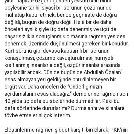
yıldır hapiste özgürlüğünden yoksun olan birini
böylesine tarihî, siyasî bir sorunun çözümünde
muhatap kabul etmek, bence geçmişte de doğru
değildi, bugün de doğru değil. Hele bir de daha
önceleri aynı kişiyle üç defa denenmiş ve üçü de
başarısızlıkla sonuçlanmış olmasına rağmen yeniden
denemek, üzerinde düşünülmesi gereken bir konudur.
Kürt sorunu gibi devasa kapsamlı bir sorunun
konuşulması, çözüme kavuşturulması, hürriyeti
kısıtlanmış insanlarla değil, özgür insanlar arasında
yapılabilir ancak. Dün de bugün de Abdullah Öcalan’ı
esas almayan yeri geldiğinde onu dinlemeyen bir
örgüt var. Daha önceleri de “Önderliğimizin
açıklamalarını esas alacağız.” demelerine rağmen son
40 yılda üç defa bu sözlerinde durmadılar. Peki bu
defa sözlerinde dururlar mı? Durmalarını ve silahlara
tövbe etmelerini çok isterim.
Eleştirilerime rağmen şiddet karşıtı biri olarak, PKK’nin