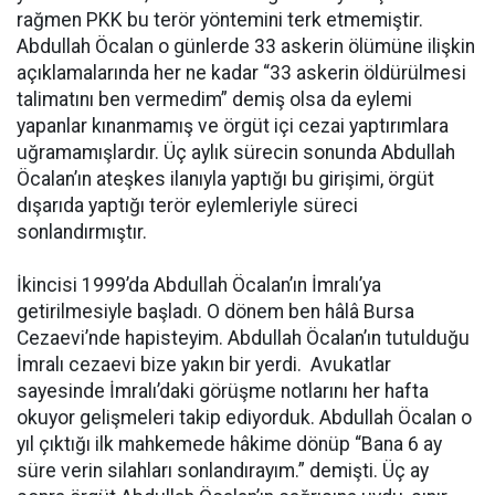
rağmen PKK bu terör yöntemini terk etmemiştir.
Abdullah Öcalan o günlerde 33 askerin ölümüne ilişkin
açıklamalarında her ne kadar “33 askerin öldürülmesi
talimatını ben vermedim” demiş olsa da eylemi
yapanlar kınanmamış ve örgüt içi cezai yaptırımlara
uğramamışlardır. Üç aylık sürecin sonunda Abdullah
Öcalan’ın ateşkes ilanıyla yaptığı bu girişimi, örgüt
dışarıda yaptığı terör eylemleriyle süreci
sonlandırmıştır.
İkincisi 1999’da Abdullah Öcalan’ın İmralı’ya
getirilmesiyle başladı. O dönem ben hâlâ Bursa
Cezaevi’nde hapisteyim. Abdullah Öcalan’ın tutulduğu
İmralı cezaevi bize yakın bir yerdi. Avukatlar
sayesinde İmralı’daki görüşme notlarını her hafta
okuyor gelişmeleri takip ediyorduk. Abdullah Öcalan o
yıl çıktığı ilk mahkemede hâkime dönüp “Bana 6 ay
süre verin silahları sonlandırayım.” demişti. Üç ay