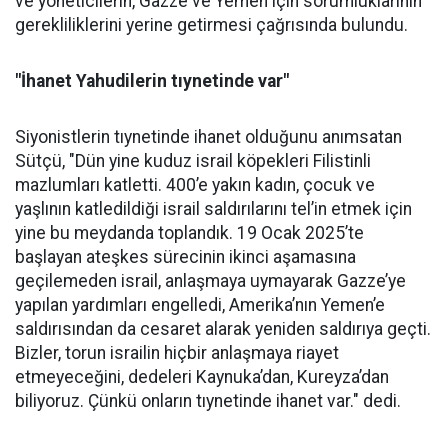
ve yöneticilerin, Gazze ve Yemen için sorumluklarının
gerekliliklerini yerine getirmesi çağrısında bulundu.
"İhanet Yahudilerin tıynetinde var"
Siyonistlerin tıynetinde ihanet olduğunu anımsatan
Sütçü, "Dün yine kuduz israil köpekleri Filistinli
mazlumları katletti. 400’e yakın kadın, çocuk ve
yaşlının katledildiği israil saldırılarını tel’in etmek için
yine bu meydanda toplandık. 19 Ocak 2025’te
başlayan ateşkes sürecinin ikinci aşamasına
geçilemeden israil, anlaşmaya uymayarak Gazze’ye
yapılan yardımları engelledi, Amerika’nın Yemen’e
saldırısından da cesaret alarak yeniden saldırıya geçti.
Bizler, torun israilin hiçbir anlaşmaya riayet
etmeyeceğini, dedeleri Kaynuka’dan, Kureyza’dan
biliyoruz. Çünkü onların tıynetinde ihanet var." dedi.