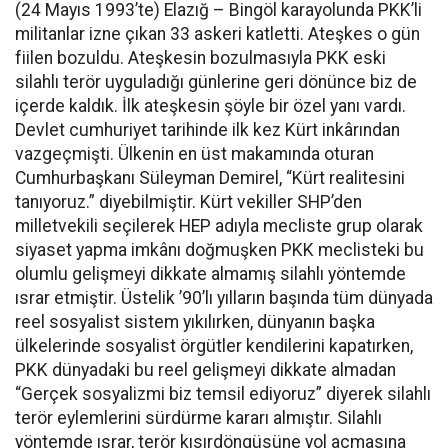
(24 Mayıs 1993’te) Elazığ – Bingöl karayolunda PKK’li
militanlar izne çıkan 33 askeri katletti. Ateşkes o gün
fiilen bozuldu. Ateşkesin bozulmasıyla PKK eski
silahlı terör uyguladığı günlerine geri dönünce biz de
içerde kaldık. İlk ateşkesin şöyle bir özel yanı vardı.
Devlet cumhuriyet tarihinde ilk kez Kürt inkârından
vazgeçmişti. Ülkenin en üst makamında oturan
Cumhurbaşkanı Süleyman Demirel, “Kürt realitesini
tanıyoruz.” diyebilmiştir. Kürt vekiller SHP’den
milletvekili seçilerek HEP adıyla mecliste grup olarak
siyaset yapma imkânı doğmuşken PKK meclisteki bu
olumlu gelişmeyi dikkate almamış silahlı yöntemde
ısrar etmiştir. Üstelik ’90’lı yılların başında tüm dünyada
reel sosyalist sistem yıkılırken, dünyanın başka
ülkelerinde sosyalist örgütler kendilerini kapatırken,
PKK dünyadaki bu reel gelişmeyi dikkate almadan
“Gerçek sosyalizmi biz temsil ediyoruz” diyerek silahlı
terör eylemlerini sürdürme kararı almıştır. Silahlı
yöntemde ısrar, terör kısırdöngüsüne yol açmasına