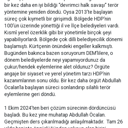
bir kez daha en iyi bildiği “devrimci halk savaşı” terör
yöntemine yeniden döndü. Oysa 2013’te başlayan
süreç çok kıymetli bir girişimdi. Bölgede HDP’nin
100’ün üzerinde yönettiği il ve İlçe belediyeleri vardı.
Kısmî yerel özerklik gibi bir yönetimle birçok şeyi
yapabiliyorlardı. Bölgede çok dilli belediyecilik dönemi
başlamıştı. Kürtçenin önündeki engeller kalkmıştı.
Bugünden bakınca bazen soruyorum DEM’lilere, o
dönem belediyelerde neyi yapamıyordunuz da
çukur/hendek eylemlerine alet oldunuz? Örgüte
angaje bir siyaset ve yerel yönetim tarzı HDP’nin
kazanımlarının sonu oldu. Bir kez daha örgüt Abdullah
Öcalan’la başlayan süreci sonlandırıp silahlı terör
eylemlerine geri döndü.
1 Ekim 2024’ten beri çözüm sürecinin dördüncüsü
başladı. Bu kez yine muhatap Abdullah Öcalan.
Geçmişten ders çıkarılmadığı anlaşılmaktadır. Tam 26