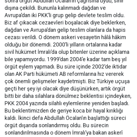
sonra örgüt Abdullah Öcalan’ın çağrısına uydu, sınır
dışına çekildi. Bununla kalınmadı dağdan ve
Avrupa’dan iki PKK’li grup gelip devlete teslim oldu.
Biz af çıkacak cezaevleri boşalacak diye beklerken,
dağdan ve Avrupa’dan gelip teslim olanlara da hapis
cezası verildi. O dönem askeri vesayetin hâlâ hâkim
olduğu bir dönemdi. 2000’li yılların ortalarına kadar
sivil hükümet İmralı’da olup bitenler üzerine açıklama
bile yapamıyordu. 1999’dan 2004’e kadar tam beş yıl
örgüt eylem yapmadı. Bu süre içinde 2002’de iktidar
olan AK Parti hükümeti AB reformlarına hız vererek
çok önemli gelişmeler kaydetmişti. Biz Türkiye uçuşa
geçti her şey iyi olacak diye düşünürken, artık örgüt
bitti bir daha silahlara dönülmez beklentisi içindeyken,
PKK 2004 yazında silahlı eylemlerine yeniden başladı.
Bu beklentimizden de geriye koca bir hayal kırıklığı
kaldı. İkinci defa Abdullah Öcalan’ın başlattığı süreci
örgüt dışarıda sonlandırmış oldu. Bu sürecin
sonlandırılmasında o dönem İmralı’ya bakan askerî