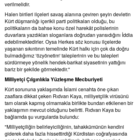
verilmelidir.
Halen birileri ilçeleri savaş alanına çeviren şeyin devletin
Kürt düşmanlığı içerikli parti politikaları olduğu, bu
politikaların da bahse konu özel harekât polislerinin
duvarlara yazdıkları sloganlara doğrudan yansıdığını İddia
edebilmektedirler. Oysa Herkes söz konusu ilçelerde
yaşanan sıkıntının temelinde Kürt halkı için çok da doğru
bulmadığımız 'özyönetim' taleplerinin ve bu talepleri
sürdürmeye yönelik hendek-barikat siyasetinin yattığını
bariz bir şekilde görmektedir."
Milliyetçi Çılgınlıkla Yüzleşme Mecburiyeti
Kürt sorununa yaklaşımda İslami cenahta öne çıkan
zaaflara dikkat çeken Rıdvan Kaya, milliyetçilik virüsünü
tam olarak kapmış olmamakla birlikte bundan etkilenen bir
yaklaşımın mevcut olduğunu belirtti. Rıdvan Kaya bu
bağlamda şu vurgularda bulundu:
"Milliyetçiliğin belirleyiciliğinin, tahakkümünün kendini
giderek daha fazla hissettirdiği Kürdistan coğrafyasında