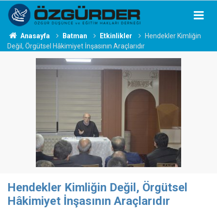
Anasayfa
Batman
Etkinlikler
Hendekler Kimliğin
Değil, Örgütsel Hâkimiyet İnşasının Araçlarıdır
Hendekler Kimliğin Değil, Örgütsel
Hâkimiyet İnşasının Araçlarıdır