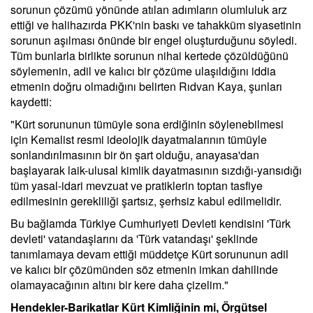
sorunun çözümü yönünde atılan adımların olumluluk arz
ettiği ve halihazırda PKK'nin baskı ve tahakküm siyasetinin
sorunun aşılması önünde bir engel oluşturduğunu söyledi.
Tüm bunlarla birlikte sorunun nihai kertede çözüldüğünü
söylemenin, adil ve kalıcı bir çözüme ulaşıldığını iddia
etmenin doğru olmadığını belirten Rıdvan Kaya, şunları
kaydetti:
"Kürt sorununun tümüyle sona erdiğinin söylenebilmesi
için Kemalist resmi ideolojik dayatmalarının tümüyle
sonlandırılmasının bir ön şart olduğu, anayasa'dan
başlayarak laik-ulusal kimlik dayatmasının sızdığı-yansıdığı
tüm yasal-idari mevzuat ve pratiklerin toptan tasfiye
edilmesinin gerekliliği şartsız, şerhsiz kabul edilmelidir.
Bu bağlamda Türkiye Cumhuriyeti Devleti kendisini 'Türk
devleti' vatandaşlarını da 'Türk vatandaşı' şeklinde
tanımlamaya devam ettiği müddetçe Kürt sorununun adil
ve kalıcı bir çözümünden söz etmenin imkan dahilinde
olamayacağının altını bir kere daha çizelim."
Hendekler-Barikatlar Kürt Kimliğinin mi, Örgütsel