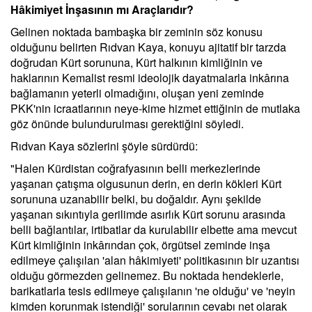
Hâkimiyet İnşasının mı Araçlarıdır?
Gelinen noktada bambaşka bir zeminin söz konusu
olduğunu belirten Rıdvan Kaya, konuyu ajitatif bir tarzda
doğrudan Kürt sorununa, Kürt halkının kimliğinin ve
haklarının Kemalist resmi ideolojik dayatmalarla inkârına
bağlamanın yeterli olmadığını, oluşan yeni zeminde
PKK'nin icraatlarının neye-kime hizmet ettiğinin de mutlaka
göz önünde bulundurulması gerektiğini söyledi.
Rıdvan Kaya sözlerini şöyle sürdürdü:
"Halen Kürdistan coğrafyasının belli merkezlerinde
yaşanan çatışma olgusunun derin, en derin kökleri Kürt
sorununa uzanabilir belki, bu doğaldır. Aynı şekilde
yaşanan sıkıntıyla gerilimde asırlık Kürt sorunu arasında
belli bağlantılar, irtibatlar da kurulabilir elbette ama mevcut
Kürt kimliğinin inkârından çok, örgütsel zeminde inşa
edilmeye çalışılan 'alan hâkimiyeti' politikasının bir uzantısı
olduğu görmezden gelinemez. Bu noktada hendeklerle,
barikatlarla tesis edilmeye çalışılanın 'ne olduğu' ve 'neyin
kimden korunmak istendiği' sorularının cevabı net olarak