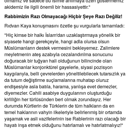
olmamız ve sadece bu isimle anılmaya özen göstermemiz
akidemiz ile ilgili önemli bir hassasiyettir."
Rabbimizin Razı Olmayacağı Hiçbir Şeye Razı Değiliz!
Rıdvan Kaya konuşmasını özetle şu vurgularla tamamladı:
"Hiç kimse bir halkı İslam'dan uzaklaştırmaya yönelik bir
siyasete hangi gerekçeyle, hangi adla olursa olsun
Müslümanların destek vermesini bekleyemez. Zalimlere
meyletmenin ateş azabıyla cezalandırılma sonucunu
doğuracak bir tuğyan hali olduğunun bilincinde olan
Müslümanlar konjonktürel gayelerle, siyasi pozisyon
kaygılarıyla, belli çevrelerden yöneltilebilecek tutarsızlık ya
da tutum değiştirme suçlamalarına muhatap oluruz
endişesiyle asla batıla, harama, yanlışa evet demezler,
diyemezler. Cahili asabiye duygularının oluşturduğu
kirliliğin her türlüsünden beri olmak zorundayız. Her
durumda Kürtlerin de Türklerin de tüm halkların da en
temel haklarının vahyin ilkeleriyle belirlenmiş bir ortamda
yaşamak ve asli vazifelerinin ise Rablerinin razı olacağı bir
hayatı inşa etmek olduğunu hatırlamalı ve hatırlatmalıyız!"