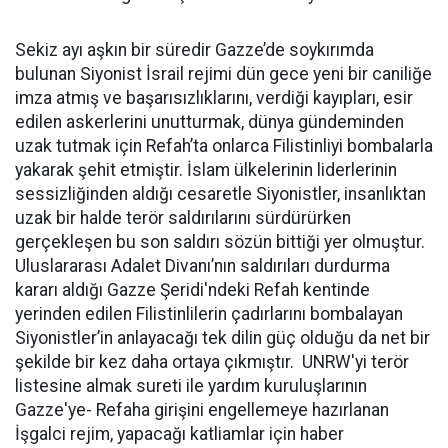
Sekiz ayı aşkın bir süredir Gazze’de soykırımda
bulunan Siyonist İsrail rejimi dün gece yeni bir caniliğe
imza atmış ve başarısızlıklarını, verdiği kayıpları, esir
edilen askerlerini unutturmak, dünya gündeminden
uzak tutmak için Refah’ta onlarca Filistinliyi bombalarla
yakarak şehit etmiştir. İslam ülkelerinin liderlerinin
sessizliğinden aldığı cesaretle Siyonistler, insanlıktan
uzak bir halde terör saldırılarını sürdürürken
gerçekleşen bu son saldırı sözün bittiği yer olmuştur.
Uluslararası Adalet Divanı’nın saldırıları durdurma
kararı aldığı Gazze Şeridi'ndeki Refah kentinde
yerinden edilen Filistinlilerin çadırlarını bombalayan
Siyonistler’in anlayacağı tek dilin güç olduğu da net bir
şekilde bir kez daha ortaya çıkmıştır. UNRW'yi terör
listesine almak sureti ile yardım kuruluşlarının
Gazze'ye- Refaha girişini engellemeye hazırlanan
İşgalci rejim, yapacağı katliamlar için haber