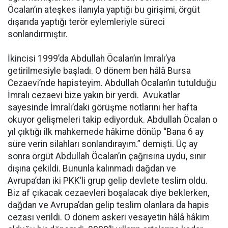
Öcalan’ın ateşkes ilanıyla yaptığı bu girişimi, örgüt
dışarıda yaptığı terör eylemleriyle süreci
sonlandırmıştır.
İkincisi 1999’da Abdullah Öcalan’ın İmralı’ya
getirilmesiyle başladı. O dönem ben hâlâ Bursa
Cezaevi’nde hapisteyim. Abdullah Öcalan’ın tutulduğu
İmralı cezaevi bize yakın bir yerdi. Avukatlar
sayesinde İmralı’daki görüşme notlarını her hafta
okuyor gelişmeleri takip ediyorduk. Abdullah Öcalan o
yıl çıktığı ilk mahkemede hâkime dönüp “Bana 6 ay
süre verin silahları sonlandırayım.” demişti. Üç ay
sonra örgüt Abdullah Öcalan’ın çağrısına uydu, sınır
dışına çekildi. Bununla kalınmadı dağdan ve
Avrupa’dan iki PKK’li grup gelip devlete teslim oldu.
Biz af çıkacak cezaevleri boşalacak diye beklerken,
dağdan ve Avrupa’dan gelip teslim olanlara da hapis
cezası verildi. O dönem askeri vesayetin hâlâ hâkim