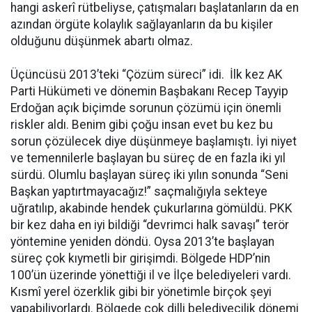
hangi askerî rütbeliyse, çatışmaları başlatanların da en
azından örgüte kolaylık sağlayanların da bu kişiler
olduğunu düşünmek abartı olmaz.
Üçüncüsü 2013’teki “Çözüm süreci” idi. İlk kez AK
Parti Hükümeti ve dönemin Başbakanı Recep Tayyip
Erdoğan açık biçimde sorunun çözümü için önemli
riskler aldı. Benim gibi çoğu insan evet bu kez bu
sorun çözülecek diye düşünmeye başlamıştı. İyi niyet
ve temennilerle başlayan bu süreç de en fazla iki yıl
sürdü. Olumlu başlayan süreç iki yılın sonunda “Seni
Başkan yaptırtmayacağız!” saçmalığıyla sekteye
uğratılıp, akabinde hendek çukurlarına gömüldü. PKK
bir kez daha en iyi bildiği “devrimci halk savaşı” terör
yöntemine yeniden döndü. Oysa 2013’te başlayan
süreç çok kıymetli bir girişimdi. Bölgede HDP’nin
100’ün üzerinde yönettiği il ve İlçe belediyeleri vardı.
Kısmî yerel özerklik gibi bir yönetimle birçok şeyi
yapabiliyorlardı. Bölgede çok dilli belediyecilik dönemi