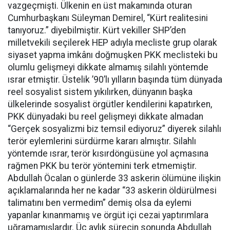
vazgeçmişti. Ülkenin en üst makamında oturan
Cumhurbaşkanı Süleyman Demirel, “Kürt realitesini
tanıyoruz.” diyebilmiştir. Kürt vekiller SHP’den
milletvekili seçilerek HEP adıyla mecliste grup olarak
siyaset yapma imkânı doğmuşken PKK meclisteki bu
olumlu gelişmeyi dikkate almamış silahlı yöntemde
ısrar etmiştir. Üstelik ’90’lı yılların başında tüm dünyada
reel sosyalist sistem yıkılırken, dünyanın başka
ülkelerinde sosyalist örgütler kendilerini kapatırken,
PKK dünyadaki bu reel gelişmeyi dikkate almadan
“Gerçek sosyalizmi biz temsil ediyoruz” diyerek silahlı
terör eylemlerini sürdürme kararı almıştır. Silahlı
yöntemde ısrar, terör kısırdöngüsüne yol açmasına
rağmen PKK bu terör yöntemini terk etmemiştir.
Abdullah Öcalan o günlerde 33 askerin ölümüne ilişkin
açıklamalarında her ne kadar “33 askerin öldürülmesi
talimatını ben vermedim” demiş olsa da eylemi
yapanlar kınanmamış ve örgüt içi cezai yaptırımlara
uğramamışlardır. Üç aylık sürecin sonunda Abdullah