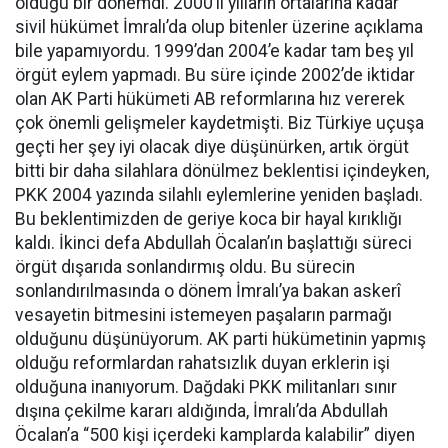
olduğu bir dönemdi. 2000’li yılların ortalarına kadar
sivil hükümet İmralı’da olup bitenler üzerine açıklama
bile yapamıyordu. 1999’dan 2004’e kadar tam beş yıl
örgüt eylem yapmadı. Bu süre içinde 2002’de iktidar
olan AK Parti hükümeti AB reformlarına hız vererek
çok önemli gelişmeler kaydetmişti. Biz Türkiye uçuşa
geçti her şey iyi olacak diye düşünürken, artık örgüt
bitti bir daha silahlara dönülmez beklentisi içindeyken,
PKK 2004 yazında silahlı eylemlerine yeniden başladı.
Bu beklentimizden de geriye koca bir hayal kırıklığı
kaldı. İkinci defa Abdullah Öcalan’ın başlattığı süreci
örgüt dışarıda sonlandırmış oldu. Bu sürecin
sonlandırılmasında o dönem İmralı’ya bakan askerî
vesayetin bitmesini istemeyen paşaların parmağı
olduğunu düşünüyorum. AK parti hükümetinin yapmış
olduğu reformlardan rahatsızlık duyan erklerin işi
olduğuna inanıyorum. Dağdaki PKK militanları sınır
dışına çekilme kararı aldığında, İmralı’da Abdullah
Öcalan’a “500 kişi içerdeki kamplarda kalabilir” diyen