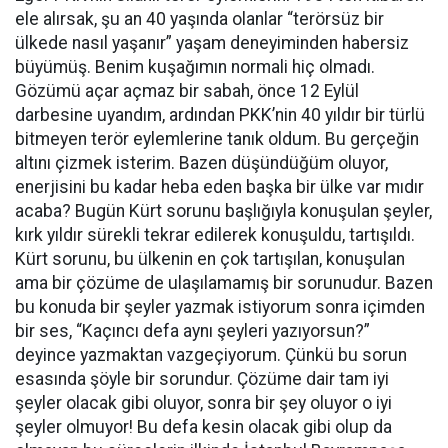
ele alırsak, şu an 40 yaşında olanlar “terörsüz bir
ülkede nasıl yaşanır” yaşam deneyiminden habersiz
büyümüş. Benim kuşağımın normali hiç olmadı.
Gözümü açar açmaz bir sabah, önce 12 Eylül
darbesine uyandım, ardından PKK’nin 40 yıldır bir türlü
bitmeyen terör eylemlerine tanık oldum. Bu gerçeğin
altını çizmek isterim. Bazen düşündüğüm oluyor,
enerjisini bu kadar heba eden başka bir ülke var mıdır
acaba? Bugün Kürt sorunu başlığıyla konuşulan şeyler,
kırk yıldır sürekli tekrar edilerek konuşuldu, tartışıldı.
Kürt sorunu, bu ülkenin en çok tartışılan, konuşulan
ama bir çözüme de ulaşılamamış bir sorunudur. Bazen
bu konuda bir şeyler yazmak istiyorum sonra içimden
bir ses, “Kaçıncı defa aynı şeyleri yazıyorsun?”
deyince yazmaktan vazgeçiyorum. Çünkü bu sorun
esasında şöyle bir sorundur. Çözüme dair tam iyi
şeyler olacak gibi oluyor, sonra bir şey oluyor o iyi
şeyler olmuyor! Bu defa kesin olacak gibi olup da