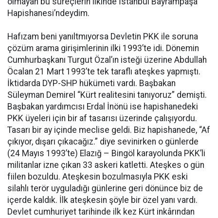
olmayan bu süreçlerin ilkinde İstanbul Bayrampaşa
Hapishanesi’ndeydim.
Hafızam beni yanıltmıyorsa Devletin PKK ile soruna
çözüm arama girişimlerinin ilki 1993’te idi. Dönemin
Cumhurbaşkanı Turgut Özal’ın isteği üzerine Abdullah
Öcalan 21 Mart 1993’te tek taraflı ateşkes yapmıştı.
İktidarda DYP-SHP hükümeti vardı. Başbakan
Süleyman Demirel “Kürt realitesini tanıyoruz” demişti.
Başbakan yardımcısı Erdal İnönü ise hapishanedeki
PKK üyeleri için bir af tasarısı üzerinde çalışıyordu.
Tasarı bir ay içinde meclise geldi. Biz hapishanede, “Af
çıkıyor, dışarı çıkacağız.” diye sevinirken o günlerde
(24 Mayıs 1993’te) Elazığ – Bingöl karayolunda PKK’li
militanlar izne çıkan 33 askeri katletti. Ateşkes o gün
fiilen bozuldu. Ateşkesin bozulmasıyla PKK eski
silahlı terör uyguladığı günlerine geri dönünce biz de
içerde kaldık. İlk ateşkesin şöyle bir özel yanı vardı.
Devlet cumhuriyet tarihinde ilk kez Kürt inkârından