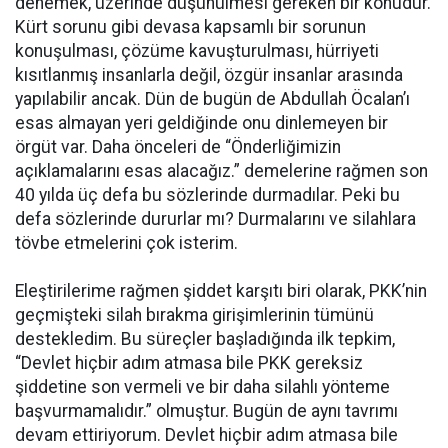
denemek, üzerinde düşünülmesi gereken bir konudur.
Kürt sorunu gibi devasa kapsamlı bir sorunun
konuşulması, çözüme kavuşturulması, hürriyeti
kısıtlanmış insanlarla değil, özgür insanlar arasında
yapılabilir ancak. Dün de bugün de Abdullah Öcalan’ı
esas almayan yeri geldiğinde onu dinlemeyen bir
örgüt var. Daha önceleri de “Önderliğimizin
açıklamalarını esas alacağız.” demelerine rağmen son
40 yılda üç defa bu sözlerinde durmadılar. Peki bu
defa sözlerinde dururlar mı? Durmalarını ve silahlara
tövbe etmelerini çok isterim.
Eleştirilerime rağmen şiddet karşıtı biri olarak, PKK’nin
geçmişteki silah bırakma girişimlerinin tümünü
destekledim. Bu süreçler başladığında ilk tepkim,
“Devlet hiçbir adım atmasa bile PKK gereksiz
şiddetine son vermeli ve bir daha silahlı yönteme
başvurmamalıdır.” olmuştur. Bugün de aynı tavrımı
devam ettiriyorum. Devlet hiçbir adım atmasa bile