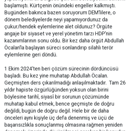
başlamıştı. Kürtçenin önündeki engeller kalkmıştı.
Bugünden bakınca bazen soruyorum DEM’lilere, o
dönem belediyelerde neyi yapamıyordunuz da
çukur/hendek eylemlerine alet oldunuz? Örgüte
angaje bir siyaset ve yerel yönetim tarzı HDP’nin
kazanımlarının sonu oldu. Bir kez daha örgüt Abdullah
Öcalan’la başlayan süreci sonlandırıp silahlı terör
eylemlerine geri döndü.
1 Ekim 2024’ten beri çözüm sürecinin dördüncüsü
başladı. Bu kez yine muhatap Abdullah Öcalan.
Geçmişten ders çıkarılmadığı anlaşılmaktadır. Tam 26
yıldır hapiste özgürlüğünden yoksun olan birini
böylesine tarihî, siyasî bir sorunun çözümünde
muhatap kabul etmek, bence geçmişte de doğru
değildi, bugün de doğru değil. Hele bir de daha
önceleri aynı kişiyle üç defa denenmiş ve üçü de
başarısızlıkla sonuçlanmış olmasına rağmen yeniden