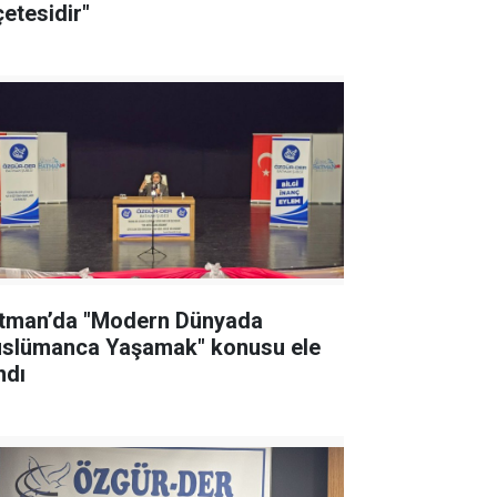
çetesidir"
tman’da "Modern Dünyada
slümanca Yaşamak" konusu ele
ndı