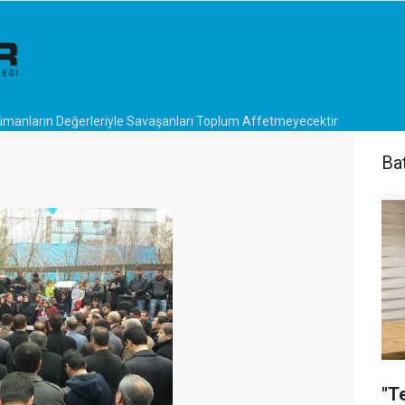
manların Değerleriyle Savaşanları Toplum Affetmeyecektir
Ba
"T