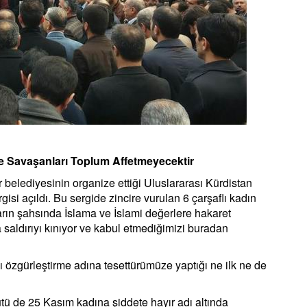
e Savaşanları Toplum Affetmeyecektir
belediyesinin organize ettiği Uluslararası Kürdistan
i açıldı. Bu sergide zincire vurulan 6 çarşaflı kadın
ların şahsında İslama ve İslami değerlere hakaret
 saldırıyı kınıyor ve kabul etmediğimizi buradan
ı özgürleştirme adına tesettürümüze yaptığı ne ilk ne de
ü de 25 Kasım kadına şiddete hayır adı altında