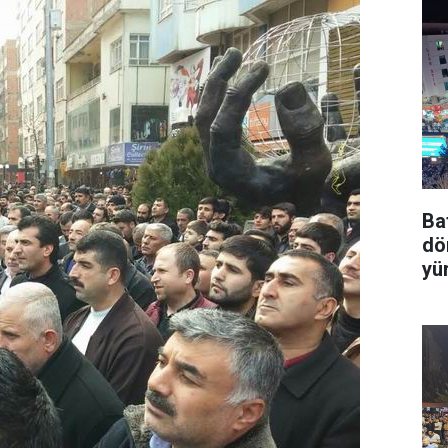
Ba
dö
yü