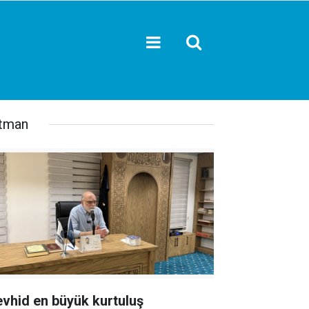
tman
evhid en büyük kurtuluş