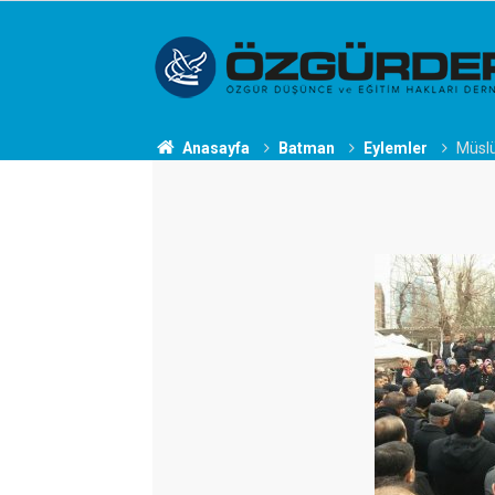
Anasayfa
Batman
Eylemler
Müslü