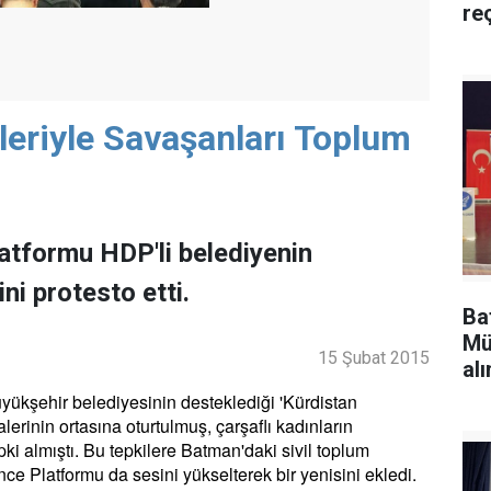
re
eriyle Savaşanları Toplum
tformu HDP'li belediyenin
i protesto etti.
Ba
Mü
15 Şubat 2015
alı
yükşehir belediyesinin desteklediği 'Kürdistan
alerinin ortasına oturtulmuş, çarşaflı kadınların
pki almıştı. Bu tepkilere Batman'daki sivil toplum
nce Platformu da sesini yükselterek bir yenisini ekledi.