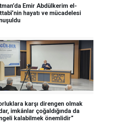
tman’da Emir Abdülkerim el-
ttabî’nin hayatı ve mücadelesi
nuşuldu
orluklara karşı direngen olmak
dar, imkânlar çoğaldığında da
ngeli kalabilmek önemlidir”