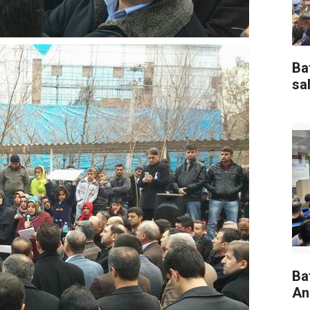
Ba
sal
Ba
An