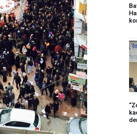
Ba
Ha
ko
“Z
ka
de