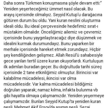
Daha sonra Türkmen konuşmasına şöyle devam etti:”
Yeniden yeşerteceğimiz ümmet nasıl olacak. Bu
arayış içerisinde olmalıyız. Seyyid Kutup’u darağacına
götüren durum bu oldu. Yani kuran neslini oluşturma
ideali oldu. Bu ideal çerçevesinde hedefimiz sırat-ı
müstakim olmalıdır. Önceliğimiz ailemiz ve çevremiz
içerisinde bunu yaygınlaştıracağız diye düşünmek ve
idealini kurmak durumundayız. Bunu yaparken bir
merhale içerisinde hareket etmek zorundayız. Hiçbir
şey kendiliğinden gelişmez. Allah Resül’ü sahabesiyle
gece yarıları tertil üzere kuran okuyorlardı. Kurtuluşun
ilk adımları buradan geçer. Bu doğrultuda tarihi süreç
içerisinde 2 tane etkinliğimiz olmuştur. Birincisi var
kalabilme mücadelesi, ikincisi var olma
mücadelesidir. Var kalma mücadelesi bildiğimiz
doğruları yaparak; namaz kılma, infakta bulunma vb
gibi hayatta olmaya çalışmamızdır. Yeniden yeşermeye
çalışmamızdır. Bunları Seyyid Kutup’ta yeniden kuran
nesli, Mehmet Akif Ersoy’da asımın nesli, Sezai