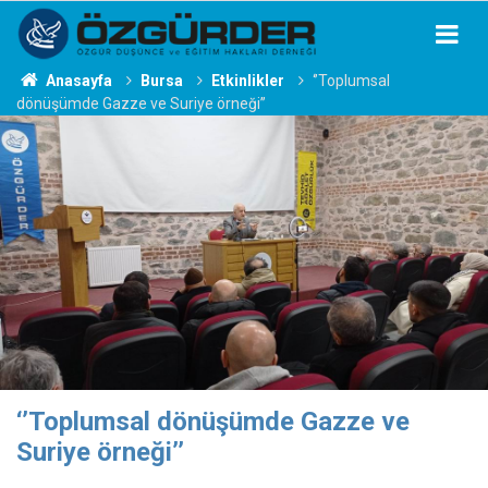
Anasayfa
Bursa
Etkinlikler
‘’Toplumsal
dönüşümde Gazze ve Suriye örneği’’
‘’Toplumsal dönüşümde Gazze ve
Suriye örneği’’