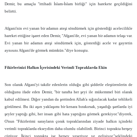
Demir, bu amaçla "ittihadi İslam-İslam birliği" için harekete geçildiğini
belirtti.
Afgani'nin evi yanan bir adamın ateşi söndürmek için gösterdiği acelecilikle
hareket ettiğine işaret eden Demir, "Afgani'de, evi yanan bir adamın telaşı var.
Evi yanan bir adamın ateşi söndürmek için, gösterdiği acele ve gayretin
aynısını Afgani'de görmek mümkün."diye konuştu.
Fikirlerinizi Halkın İçerisindeki Verimli Topraklarda Ekin
Son olarak Afgani'yi takdir edenlerin olduğu gibi şiddetle eleştirenlerin de
olduğunu ifade eden Demir, "bir tarafta her şeyi ile mükemmel biri olarak
kabul edilmesi. Diğer yandan da şerrinden Allah'a sığınılacak kadar tehlikeli
görülmesi. Bu iki aşırı yaklaşımı bir kenara bırakırsak, yaşadığı şartlarda iyi
şeyler yaptığı gibi, her insan gibi hata yaptığını görmek gerekiyor."diyerek,
O'nun "Fikirlerimi sarayların çorak topraklarından ziyade halkın içindeki
verimli topraklarda ekseydim daha olumlu olabilirdi. Birinci toprakta herşey
çürüyor. İkinci toprakta ise herşey yeşeriyor ve gelişiyor."şeklindeki