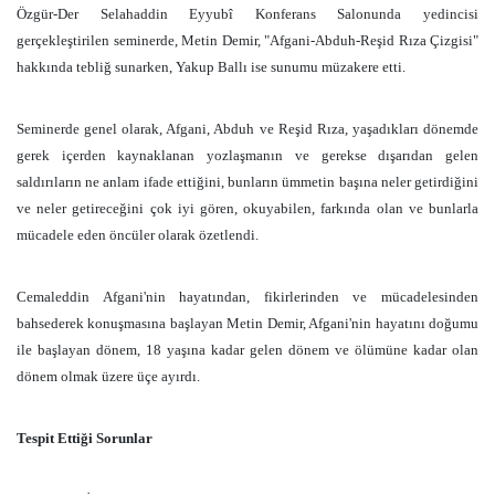
Özgür-Der Selahaddin Eyyubî Konferans Salonunda yedincisi
gerçekleştirilen seminerde, Metin Demir, "Afgani-Abduh-Reşid Rıza Çizgisi"
hakkında tebliğ sunarken, Yakup Ballı ise sunumu müzakere etti.
Seminerde genel olarak, Afgani, Abduh ve Reşid Rıza, yaşadıkları dönemde
gerek içerden kaynaklanan yozlaşmanın ve gerekse dışarıdan gelen
saldırıların ne anlam ifade ettiğini, bunların ümmetin başına neler getirdiğini
ve neler getireceğini çok iyi gören, okuyabilen, farkında olan ve bunlarla
mücadele eden öncüler olarak özetlendi.
Cemaleddin Afgani'nin hayatından, fikirlerinden ve mücadelesinden
bahsederek konuşmasına başlayan Metin Demir, Afgani'nin hayatını doğumu
ile başlayan dönem, 18 yaşına kadar gelen dönem ve ölümüne kadar olan
dönem olmak üzere üçe ayırdı.
Tespit Ettiği Sorunlar