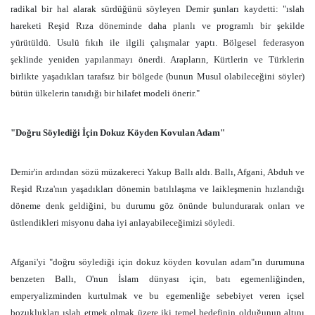
radikal bir hal alarak sürdüğünü söyleyen Demir şunları kaydetti: "ıslah
hareketi Reşid Rıza döneminde daha planlı ve programlı bir şekilde
yürütüldü. Usulü fıkıh ile ilgili çalışmalar yaptı. Bölgesel federasyon
şeklinde yeniden yapılanmayı önerdi. Arapların, Kürtlerin ve Türklerin
birlikte yaşadıkları tarafsız bir bölgede (bunun Musul olabileceğini söyler)
bütün ülkelerin tanıdığı bir hilafet modeli önerir."
"Doğru Söylediği İçin Dokuz Köyden Kovulan Adam"
Demir'in ardından sözü müzakereci Yakup Ballı aldı. Ballı, Afgani, Abduh ve
Reşid Rıza'nın yaşadıkları dönemin batılılaşma ve laikleşmenin hızlandığı
döneme denk geldiğini, bu durumu göz önünde bulundurarak onları ve
üstlendikleri misyonu daha iyi anlayabileceğimizi söyledi.
Afgani'yi "doğru söylediği için dokuz köyden kovulan adam"ın durumuna
benzeten Ballı, O'nun İslam dünyası için, batı egemenliğinden,
emperyalizminden kurtulmak ve bu egemenliğe sebebiyet veren içsel
bozuklukları ıslah etmek olmak üzere iki temel hedefinin olduğunun altını