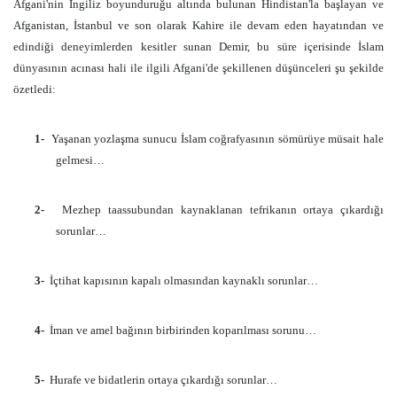
Afgani'nin İngiliz boyunduruğu altında bulunan Hindistan'la başlayan ve
Afganistan, İstanbul ve son olarak Kahire ile devam eden hayatından ve
edindiği deneyimlerden kesitler sunan Demir, bu süre içerisinde İslam
dünyasının acınası hali ile ilgili Afgani'de şekillenen düşünceleri şu şekilde
özetledi:
1-
Yaşanan yozlaşma sunucu İslam coğrafyasının sömürüye müsait hale
gelmesi…
2-
Mezhep taassubundan kaynaklanan tefrikanın ortaya çıkardığı
sorunlar…
3-
İçtihat kapısının kapalı olmasından kaynaklı sorunlar…
4-
İman ve amel bağının birbirinden koparılması sorunu…
5-
Hurafe ve bidatlerin ortaya çıkardığı sorunlar…