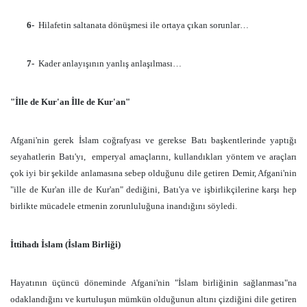
6-
Hilafetin saltanata dönüşmesi ile ortaya çıkan sorunlar…
7-
Kader anlayışının yanlış anlaşılması…
"İlle de Kur'an İlle de Kur'an"
Afgani'nin gerek İslam coğrafyası ve gerekse Batı başkentlerinde yaptığı
seyahatlerin Batı'yı,
emperyal amaçlarını, kullandıkları yöntem ve araçları
çok iyi bir şekilde anlamasına sebep olduğunu dile getiren Demir, Afgani'nin
"ille de Kur'an ille de Kur'an" dediğini, Batı'ya ve işbirlikçilerine karşı hep
birlikte mücadele etmenin zorunluluğuna inandığını söyledi.
İttihadı İslam (İslam Birliği)
Hayatının üçüncü döneminde Afgani'nin "İslam birliğinin sağlanması"na
odaklandığını ve kurtuluşun mümkün olduğunun altını çizdiğini dile getiren