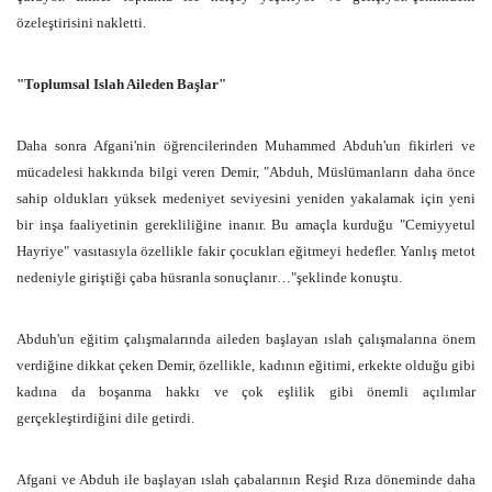
özeleştirisini nakletti.
"Toplumsal Islah Aileden Başlar"
Daha sonra Afgani'nin öğrencilerinden Muhammed Abduh'un fikirleri ve
mücadelesi hakkında bilgi veren Demir, "Abduh, Müslümanların daha önce
sahip oldukları yüksek medeniyet seviyesini yeniden yakalamak için yeni
bir inşa faaliyetinin gerekliliğine inanır. Bu amaçla kurduğu "Cemiyyetul
Hayriye" vasıtasıyla özellikle fakir çocukları eğitmeyi hedefler. Yanlış metot
nedeniyle giriştiği çaba hüsranla sonuçlanır…"şeklinde konuştu.
Abduh'un eğitim çalışmalarında aileden başlayan ıslah çalışmalarına önem
verdiğine dikkat çeken Demir, özellikle, kadının eğitimi, erkekte olduğu gibi
kadına da boşanma hakkı ve çok eşlilik gibi önemli açılımlar
gerçekleştirdiğini dile getirdi.
Afgani ve Abduh ile başlayan ıslah çabalarının Reşid Rıza döneminde daha