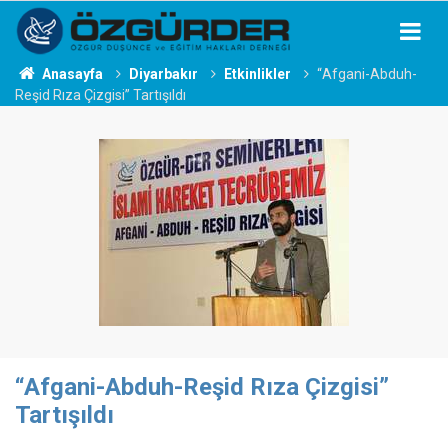
Anasayfa
Diyarbakır
Etkinlikler
“Afgani-Abduh-
Reşid Rıza Çizgisi” Tartışıldı
“Afgani-Abduh-Reşid Rıza Çizgisi”
Tartışıldı