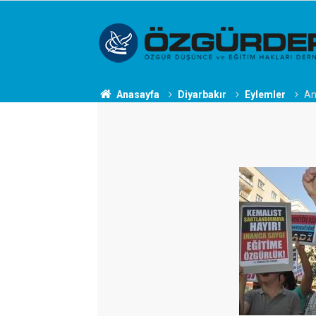
Anasayfa
Diyarbakır
Eylemler
An