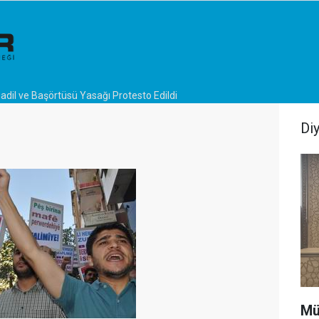
adil ve Başörtüsü Yasağı Protesto Edildi
Di
Mü