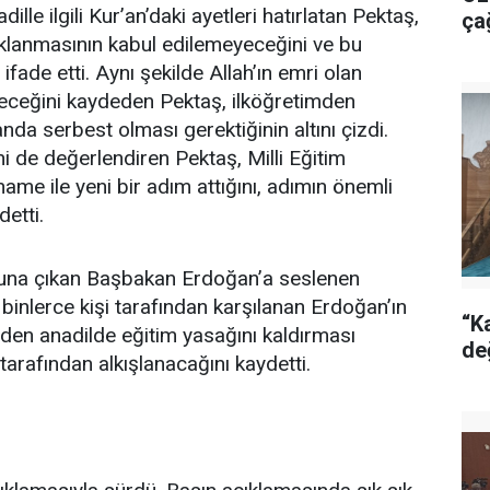
dille ilgili Kur’an’daki ayetleri hatırlatan Pektaş,
ça
saklanmasının kabul edilemeyeceğini ve bu
ifade etti. Aynı şekilde Allah’ın emri olan
eceğini kaydeden Pektaş, ilköğretimden
a serbest olması gerektiğinin altını çizdi.
ni de değerlendiren Pektaş, Milli Eğitim
e ile yeni bir adım attığını, adımın önemli
etti.
una çıkan Başbakan Erdoğan’a seslenen
binlerce kişi tarafından karşılanan Erdoğan’ın
“Ka
eden anadilde eğitim yasağını kaldırması
de
arafından alkışlanacağını kaydetti.