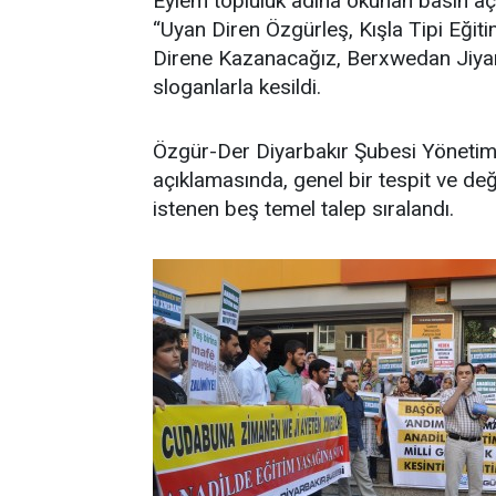
Eylem topluluk adına okunan basın açı
“Uyan Diren Özgürleş, Kışla Tipi Eğit
Direne Kazanacağız, Berxwedan Jiyan
sloganlarla kesildi.
Özgür-Der Diyarbakır Şubesi Yönetim
açıklamasında, genel bir tespit ve değ
istenen beş temel talep sıralandı.