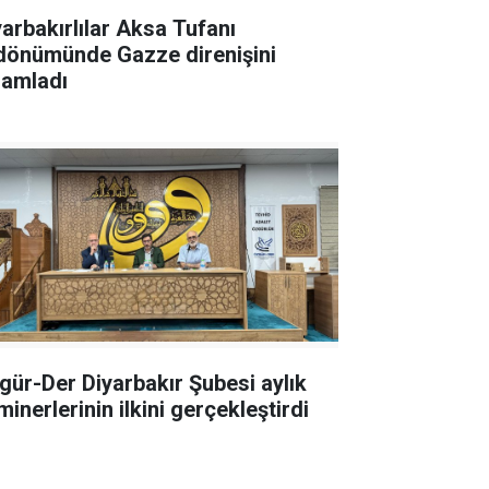
yarbakırlılar Aksa Tufanı
ldönümünde Gazze direnişini
lamladı
gür-Der Diyarbakır Şubesi aylık
inerlerinin ilkini gerçekleştirdi