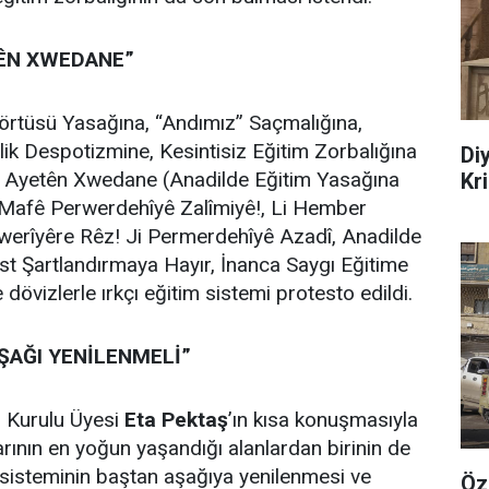
TÊN XWEDANE”
şörtüsü Yasağına, “Andımız” Saçmalığına,
lik Despotizmine, Kesintisiz Eğitim Zorbalığına
Di
 Ayetên Xwedane (Anadilde Eğitim Yasağına
Kr
na Mafê Perwerdehîyê Zalîmiyê!, Li Hember
werîyêre Rêz! Ji Permerdehîyê Azadî, Anadilde
ist Şartlandırmaya Hayır, İnanca Saygı Eğitime
dövizlerle ırkçı eğitim sistemi protesto edildi.
ŞAĞI YENİLENMELİ”
 Kurulu Üyesi
Eta Pektaş
’ın kısa konuşmasıyla
ının en yoğun yaşandığı alanlardan birinin de
 sisteminin baştan aşağıya yenilenmesi ve
Öz