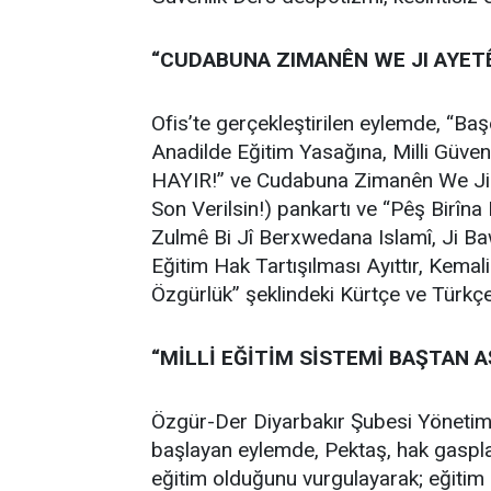
“CUDABUNA ZIMANÊN WE JI AYE
Ofis’te gerçekleştirilen eylemde, “Ba
Anadilde Eğitim Yasağına, Milli Güven
HAYIR!” ve Cudabuna Zimanên We Ji
Son Verilsin!) pankartı ve “Pêş Birî
Zulmê Bi Jî Berxwedana Islamî, Ji Ba
Eğitim Hak Tartışılması Ayıttır, Kemal
Özgürlük” şeklindeki Kürtçe ve Türkçe 
“MİLLİ EĞİTİM SİSTEMİ BAŞTAN A
Özgür-Der Diyarbakır Şubesi Yönetim
başlayan eylemde, Pektaş, hak gasplar
eğitim olduğunu vurgulayarak; eğitim