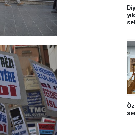
Di
yı
se
Öz
sem