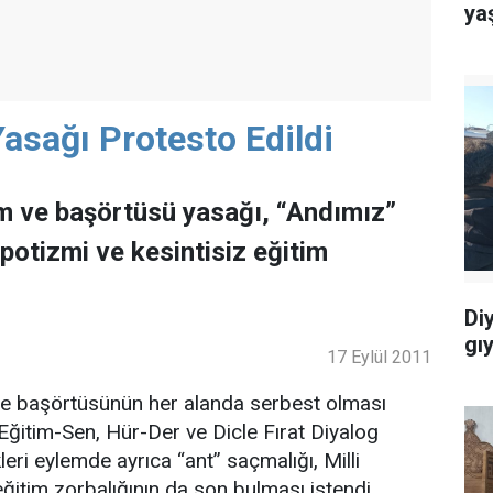
ya
asağı Protesto Edildi
im ve başörtüsü yasağı, “Andımız”
potizmi ve kesintisiz eğitim
Di
gı
17 Eylül 2011
ve başörtüsünün her alanda serbest olması
-Eğitim-Sen, Hür-Der ve Dicle Fırat Diyalog
leri eylemde ayrıca “ant” saçmalığı, Milli
ğitim zorbalığının da son bulması istendi.