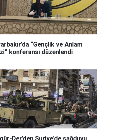
yarbakır'da “Gençlik ve Anlam
izi” konferansı düzenlendi
gür-Der'den Suriye'de sağduyu