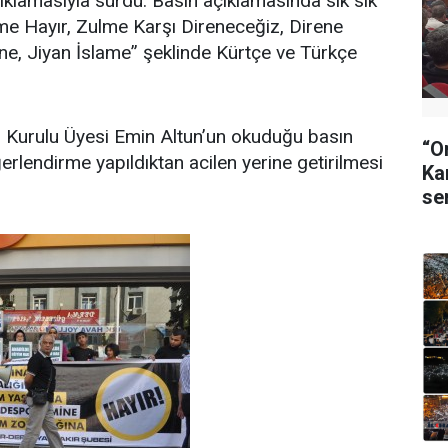
klamasıyla sürdü. Basın açıklamasında sık sık
ime Hayır, Zulme Karşı Direneceğiz, Direne
e, Jiyan İslame” şeklinde Kürtçe ve Türkçe
 Kurulu Üyesi Emin Altun’un okuduğu basın
“O
erlendirme yapıldıktan acilen yerine getirilmesi
Ka
se