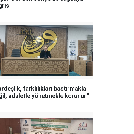
ğrısı
rdeşlik, farklılıkları bastırmakla
ğil, adaletle yönetmekle korunur”