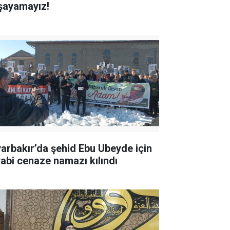
şayamayız!
yarbakır’da şehid Ebu Ubeyde için
yabi cenaze namazı kılındı