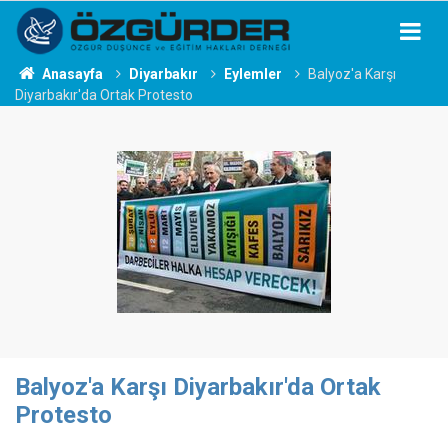
Anasayfa
Diyarbakır
Eylemler
Balyoz'a Karşı
Diyarbakır'da Ortak Protesto
Balyoz'a Karşı Diyarbakır'da Ortak
Protesto