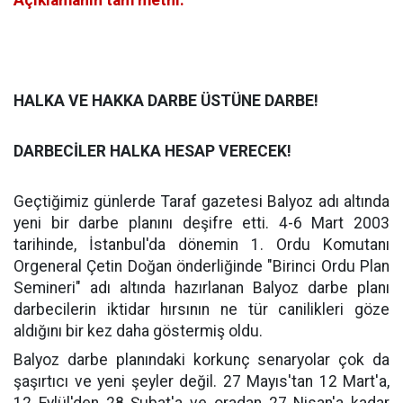
HALKA VE HAKKA DARBE ÜSTÜNE DARBE!
DARBECİLER HALKA HESAP VERECEK!
Geçtiğimiz günlerde Taraf gazetesi Balyoz adı altında
yeni bir darbe planını deşifre etti. 4-6 Mart 2003
tarihinde, İstanbul'da dönemin 1. Ordu Komutanı
Orgeneral Çetin Doğan önderliğinde "Birinci Ordu Plan
Semineri" adı altında hazırlanan Balyoz darbe planı
darbecilerin iktidar hırsının ne tür canilikleri göze
aldığını bir kez daha göstermiş oldu.
Balyoz darbe planındaki korkunç senaryolar çok da
şaşırtıcı ve yeni şeyler değil. 27 Mayıs'tan 12 Mart'a,
12 Eylül'den 28 Şubat'a ve oradan 27 Nisan'a kadar