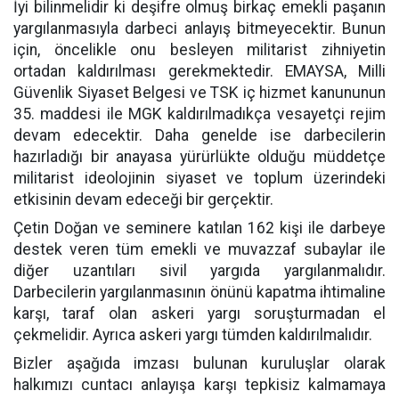
İyi bilinmelidir ki deşifre olmuş birkaç emekli paşanın
yargılanmasıyla darbeci anlayış bitmeyecektir. Bunun
için, öncelikle onu besleyen militarist zihniyetin
ortadan kaldırılması gerekmektedir. EMAYSA, Milli
Güvenlik Siyaset Belgesi ve TSK iç hizmet kanununun
35. maddesi ile MGK kaldırılmadıkça vesayetçi rejim
devam edecektir. Daha genelde ise darbecilerin
hazırladığı bir anayasa yürürlükte olduğu müddetçe
militarist ideolojinin siyaset ve toplum üzerindeki
etkisinin devam edeceği bir gerçektir.
Çetin Doğan ve seminere katılan 162 kişi ile darbeye
destek veren tüm emekli ve muvazzaf subaylar ile
diğer uzantıları sivil yargıda yargılanmalıdır.
Darbecilerin yargılanmasının önünü kapatma ihtimaline
karşı, taraf olan askeri yargı soruşturmadan el
çekmelidir. Ayrıca askeri yargı tümden kaldırılmalıdır.
Bizler aşağıda imzası bulunan kuruluşlar olarak
halkımızı cuntacı anlayışa karşı tepkisiz kalmamaya