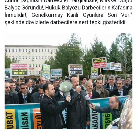
Cunta Dağıtılsın Darbeciler Yargılansın!, Maske Düştü
Balyoz Göründü!, Hukuk Balyozu Darbecilerin Kafasına
İnmelidir!, Genelkurmay Kanlı Oyunlara Son Ver!"
şeklinde dövizlerle darbecilere sert tepki gösterildi.