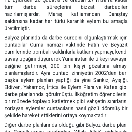
tüm darbe süreçlerini bizzat darbeciler
hazırlamışlardır. Maraş katliamından Danıştay
saldırısına kadar her türlü karanlık eylem bu amaçla
üretilmiştir.
Balyoz planında da darbe sürecini olgunlaştırmak için
cuntacılar Cuma namazı vaktinde Fatih ve Beyazıt
camilerinde bombalı saldırılarla katliam yapmayı, kendi
savaş uçağını düşürerek Yunanistan ile ülkeyi savaşın
eşiğine getirmeyi, 200 bin kişiyi gözaltına almayı
planlamışlardır. Aynı cuntacı zihniyetin 2002'den beri
başka eylem planları yaptığı da yine Sarıkız, Ayışığı,
Eldiven, Yakamoz, İrtica ile Eylem Planı ve Kafes gibi
darbe planlarında görülmüştü. İlköğretim öğrencilerini
bir müzede toplayıp katletmek gibi vahşetin sınırlarını
zorlayan eylemler cuntacıların nasıl gözü dönmüş bir
şekilde hareket ettiklerini ortaya koymaktadır.
Diğer darbe planlarında olduğu gibi Balyoz darbe planı
da Genelkurmay tarafından "Allah Allah" nidalarıyla