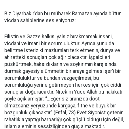
Biz Diyarbakır’dan bu mübarek Ramazan ayında bütün
vicdan sahiplerine sesleniyoruz:
Filistin ve Gazze halkını yalnız bırakmamak insani,
vicdani ve imani bir sorumluluktur. Ayrıca şunu da
belirtme isteriz ki mazlumları terk etmenin, dünya ve
ahiretteki sonuçları çok ağır olacaktır. İşgalcileri
püskürtmek, haksızlıkların ve soykırımın karşısında
durmak gayesiyle ümmetin bir araya gelmesi şer’î bir
sorumluluktur ve bundan vazgeçilmesi, bu
sorumluluğu yerine getirmeyen herkes için çok ciddi
sonuçlar doğuracaktır. Nitekim Yüce Allah bu hakikati
şöyle açıklamıştır: “...Eğer siz aranızda dost
olmazsanız yeryüzünde kargaşa, fitne ve büyük bir
bozgunluk çıkacaktır” (Enfal, 73).Evet Siyonist çetenin
rahatlıkla yaptığı barbarlığı çok güçlü olduğu için değil,
İslam aleminin sessizliğinden güç almaktadır.