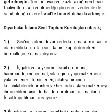
getirilmiştir.
Tüm bu uyarı ve ikazlara rağmen ticari
faaliyetlere son verilmediği gibi resmi veriler ile de
sabit olduğu üzere
İsrail’le ticaret daha
da artmıştır.
Diyarbakır İslami Sivil Toplum Kuruluşları olarak;
1.)
Sisi’nin zulmü devam ederken, masum insanlar
idam edilirken, refah sınır kapısı kapalı dururken
normalleşme olmaz diyoruz.
2.)
İşgalci ve soykırımcı İsrail ordusuna,
hammadde, mühimmat, silah, gıda, yapı malzemesi,
yakıt ve enerji temin eden; silah yapımında
kullanılabilecek ürünleri ve her türlü askeri malzemeyi
ihraç edilmesinin derhal durdurulmasını, limanların
İsrail kapatılmasını istiyoruz.
3.)
İşgalci ve soykırımcı İsrail hükümetine, işgalin