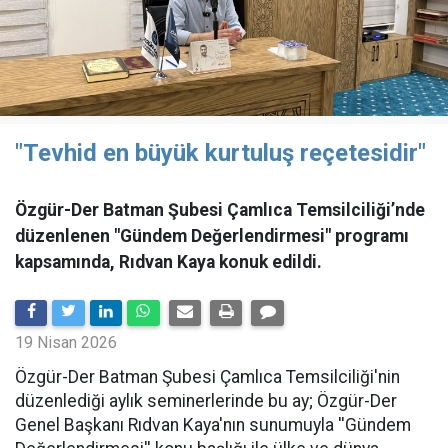
"Tevhid en büyük kurtuluş reçetesidir"
Özgür-Der Batman Şubesi Çamlıca Temsilciliği’nde
düzenlenen "Gündem Değerlendirmesi" programı
kapsamında, Rıdvan Kaya konuk edildi.
19 Nisan 2026
​Özgür-Der Batman Şubesi Çamlıca Temsilciliği'nin
düzenlediği aylık seminerlerinde bu ay; Özgür-Der
Genel Başkanı Rıdvan Kaya'nın sunumuyla ''Gündem