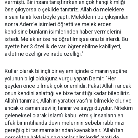
vermişti. Bir insanı tanıştırırken en çok hangi kimliği
öne çıkıyorsa o şekilde tanıtıriz. Allah da meleklere
insanı tanıtırken böyle yaptı. Meleklerin bu çıkışından
sonra Adem'e isimleri öğretti ve meleklerden
kendisine bunların isimlerinden haber vermelerini
istedi. Melekler ise ne öğretilmişse onu bilirlerdi. Bu
ayette her 3 özellik de var. öğrenebilme kabiliyeti,
akletme özelliği ve irade özelliği."
Kullar olarak bilinçli bir eylem içinde olmanın yegâne
yolunun bilgi olduğuna vurgu yapan Demir: "Her
şeyden önce bilmek çok önemlidir. Fakat Allah'ı ancak
onun kendini anlattığı ve bize tanıttığı kadar bilebiliriz.
Allah'ı tanımak, Allah'ın yaratıcı vasfını bilmekle olur ve
ancak o zaman sevilir, tanınır ve saygı duyulur. Nitekim
geleneksel olarak İslam'ı kabul etmiş insanların en
ufak bir imtihanda devrilmelerinin sebebi rabbimizi
gereği gibi tanımamalarindan kaynaklanır. 'Allah'tan
gerçekten hakkıyla sakınanlar alimlerdir' ayeti de