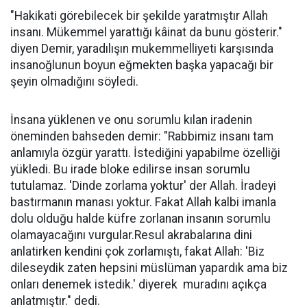
"Hakikati görebilecek bir şekilde yaratmıştır Allah
insanı. Mükemmel yarattığı kâinat da bunu gösterir."
diyen Demir, yaradılışın mukemmelliyeti karşısında
insanoğlunun boyun eğmekten başka yapacağı bir
şeyin olmadığını söyledi.
İnsana yüklenen ve onu sorumlu kılan iradenin
öneminden bahseden demir: "Rabbimiz insanı tam
anlamıyla özgür yarattı. İstediğini yapabilme özelliği
yükledi. Bu irade bloke edilirse insan sorumlu
tutulamaz. 'Dinde zorlama yoktur' der Allah. İradeyi
bastırmanın manası yoktur. Fakat Allah kalbi imanla
dolu olduğu halde küfre zorlanan insanın sorumlu
olamayacağını vurgular.Resul akrabalarına dini
anlatirken kendini çok zorlamıştı, fakat Allah: 'Biz
dileseydik zaten hepsini müslüman yapardık ama biz
onları denemek istedik.' diyerek muradını açıkça
anlatmıştır." dedi.