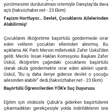
yürütmesinin durdurulması istemiyle Danıştay'da dava
açtı.(haksözhaber.net - 23 Ekim)
Faşizm Hortluyor… Devlet, Çocuklarını Ailelerinden
Alabilirmiş!
Çocuklarını ilköğretime başörtülü göndermede ısrar
eden velilerin çocukları ellerinden alınırmış. Bu
açıklama AK Parti Mersin milletvekili Zafer Üskül'den
geldi. Meclis İnsan Hakları Komisyonu Başkanı Zafer
Üskül, ilköğretim çağındaki çocuklarını başörtülü
olarak okula göndermekte ısrar eden aileleri uyardı.
Üskül, "Bu iş daha ileriye giderse devlet o çocuğu
ailesinden alabilir" dedi.(haksözhaber.net - 23 Ekim)
Başörtülü Öğrencilerden YÖK'e Suç Duyurusu
Eğitim için otobüsle Çubuk'a giderken başörtülerini
çıkarmadıkları gerekçesiyle yolda indirildiklerini öne