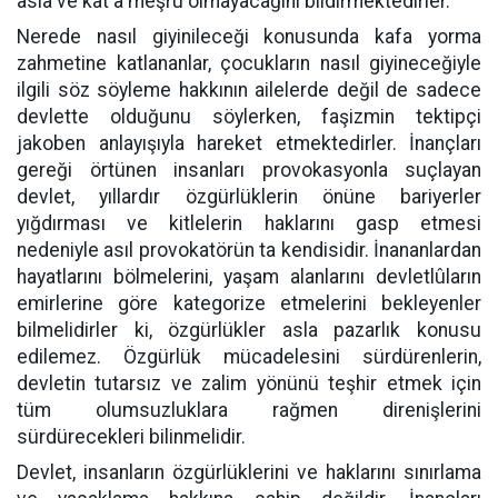
asla ve kat'a meşru olmayacağını bildirmektedirler.
Nerede nasıl giyinileceği konusunda kafa yorma
zahmetine katlananlar, çocukların nasıl giyineceğiyle
ilgili söz söyleme hakkının ailelerde değil de sadece
devlette olduğunu söylerken, faşizmin tektipçi
jakoben anlayışıyla hareket etmektedirler. İnançları
gereği örtünen insanları provokasyonla suçlayan
devlet, yıllardır özgürlüklerin önüne bariyerler
yığdırması ve kitlelerin haklarını gasp etmesi
nedeniyle asıl provokatörün ta kendisidir. İnananlardan
hayatlarını bölmelerini, yaşam alanlarını devletlûların
emirlerine göre kategorize etmelerini bekleyenler
bilmelidirler ki, özgürlükler asla pazarlık konusu
edilemez. Özgürlük mücadelesini sürdürenlerin,
devletin tutarsız ve zalim yönünü teşhir etmek için
tüm olumsuzluklara rağmen direnişlerini
sürdürecekleri bilinmelidir.
Devlet, insanların özgürlüklerini ve haklarını sınırlama