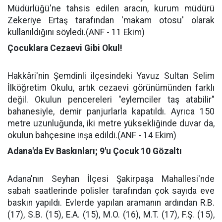
Müdürlüğü'ne tahsis edilen aracın, kurum müdürü
Zekeriye Ertaş tarafından 'makam otosu' olarak
kullanıldığını söyledi.(ANF - 11 Ekim)
Çocuklara Cezaevi Gibi Okul!
Hakkâri'nin Şemdinli ilçesindeki Yavuz Sultan Selim
İlköğretim Okulu, artık cezaevi görünümünden farklı
değil. Okulun pencereleri "eylemciler taş atabilir"
bahanesiyle, demir panjurlarla kapatıldı. Ayrıca 150
metre uzunluğunda, iki metre yüksekliğinde duvar da,
okulun bahçesine inşa edildi.(ANF - 14 Ekim)
Adana'da Ev Baskınları; 9'u Çocuk 10 Gözaltı
Adana'nın Seyhan İlçesi Şakirpaşa Mahallesi'nde
sabah saatlerinde polisler tarafından çok sayıda eve
baskın yapıldı. Evlerde yapılan aramanın ardından R.B.
(17), S.B. (15), E.A. (15), M.O. (16), M.T. (17), F.Ş. (15),