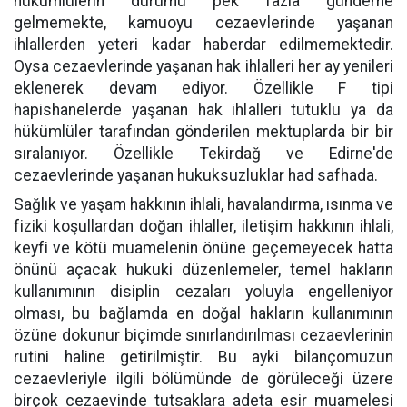
hükümlülerin durumu pek fazla gündeme
gelmemekte, kamuoyu cezaevlerinde yaşanan
ihlallerden yeteri kadar haberdar edilmemektedir.
Oysa cezaevlerinde yaşanan hak ihlalleri her ay yenileri
eklenerek devam ediyor. Özellikle F tipi
hapishanelerde yaşanan hak ihlalleri tutuklu ya da
hükümlüler tarafından gönderilen mektuplarda bir bir
sıralanıyor. Özellikle Tekirdağ ve Edirne'de
cezaevlerinde yaşanan hukuksuzluklar had safhada.
Sağlık ve yaşam hakkının ihlali, havalandırma, ısınma ve
fiziki koşullardan doğan ihlaller, iletişim hakkının ihlali,
keyfi ve kötü muamelenin önüne geçemeyecek hatta
önünü açacak hukuki düzenlemeler, temel hakların
kullanımının disiplin cezaları yoluyla engelleniyor
olması, bu bağlamda en doğal hakların kullanımının
özüne dokunur biçimde sınırlandırılması cezaevlerinin
rutini haline getirilmiştir. Bu ayki bilançomuzun
cezaevleriyle ilgili bölümünde de görüleceği üzere
birçok cezaevinde tutsaklara adeta esir muamelesi