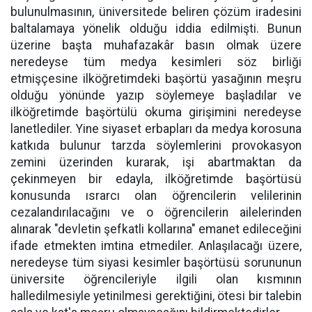
bulunulmasının, üniversitede beliren çözüm iradesini
baltalamaya yönelik olduğu iddia edilmişti. Bunun
üzerine başta muhafazakâr basın olmak üzere
neredeyse tüm medya kesimleri söz birliği
etmişçesine ilköğretimdeki başörtü yasağının meşru
olduğu yönünde yazıp söylemeye başladılar ve
ilköğretimde başörtülü okuma girişimini neredeyse
lanetlediler. Yine siyaset erbapları da medya korosuna
katkıda bulunur tarzda söylemlerini provokasyon
zemini üzerinden kurarak, işi abartmaktan da
çekinmeyen bir edayla, ilköğretimde başörtüsü
konusunda ısrarcı olan öğrencilerin velilerinin
cezalandırılacağını ve o öğrencilerin ailelerinden
alınarak "devletin şefkatli kollarına" emanet edileceğini
ifade etmekten imtina etmediler. Anlaşılacağı üzere,
neredeyse tüm siyasi kesimler başörtüsü sorununun
üniversite öğrencileriyle ilgili olan kısmının
halledilmesiyle yetinilmesi gerektiğini, ötesi bir talebin