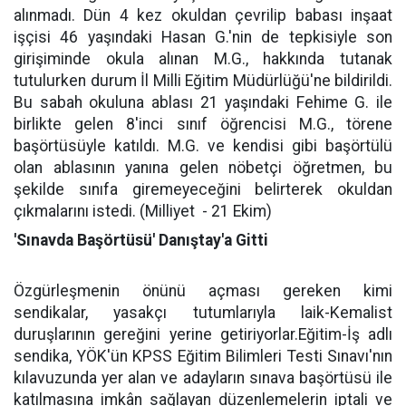
alınmadı. Dün 4 kez okuldan çevrilip babası inşaat
işçisi 46 yaşındaki Hasan G.'nin de tepkisiyle son
girişiminde okula alınan M.G., hakkında tutanak
tutulurken durum İl Milli Eğitim Müdürlüğü'ne bildirildi.
Bu sabah okuluna ablası 21 yaşındaki Fehime G. ile
birlikte gelen 8'inci sınıf öğrencisi M.G., törene
başörtüsüyle katıldı. M.G. ve kendisi gibi başörtülü
olan ablasının yanına gelen nöbetçi öğretmen, bu
şekilde sınıfa giremeyeceğini belirterek okuldan
çıkmalarını istedi. (Milliyet
- 21 Ekim)
'Sınavda Başörtüsü' Danıştay'a Gitti
Özgürleşmenin önünü açması gereken kimi
sendikalar, yasakçı tutumlarıyla laik-Kemalist
duruşlarının gereğini yerine getiriyorlar.Eğitim-İş adlı
sendika, YÖK'ün KPSS Eğitim Bilimleri Testi Sınavı'nın
kılavuzunda yer alan ve adayların sınava başörtüsü ile
katılmasına imkân sağlayan düzenlemelerin iptali ve