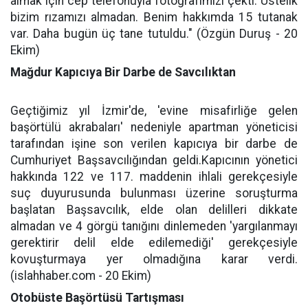
almak için cep telefonuyla fotoğrafımızı çekti. Üstelik
bizim rızamızı almadan. Benim hakkımda 15 tutanak
var. Daha bugün üç tane tutuldu." (Özgün Duruş - 20
Ekim)
Mağdur Kapıcıya Bir Darbe de Savcılıktan
Geçtiğimiz yıl İzmir'de, 'evine misafirliğe gelen
başörtülü akrabaları' nedeniyle apartman yöneticisi
tarafından işine son verilen kapıcıya bir darbe de
Cumhuriyet Başsavcılığından geldi.Kapıcının yönetici
hakkında 122 ve 117. maddenin ihlali gerekçesiyle
suç duyurusunda bulunması üzerine soruşturma
başlatan Başsavcılık, elde olan delilleri dikkate
almadan ve 4 görgü tanığını dinlemeden 'yargılanmayı
gerektirir delil elde edilemediği' gerekçesiyle
kovuşturmaya yer olmadığına karar verdi.
(islahhaber.com - 20 Ekim)
Otobüste Başörtüsü Tartışması