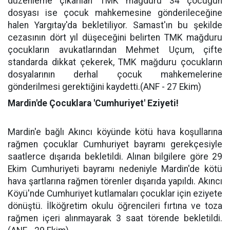
düzenleme çıkarılan TMK mağduru 34 çocuğun
dosyası ise çocuk mahkemesine gönderileceğine
halen Yargıtay'da bekletiliyor. Samast'ın bu şekilde
cezasının dört yıl düşeceğini belirten TMK mağduru
çocukların avukatlarından Mehmet Uçum, çifte
standarda dikkat çekerek, TMK mağduru çocukların
dosyalarının derhal çocuk mahkemelerine
gönderilmesi gerektiğini kaydetti.(ANF - 27 Ekim)
Mardin'de Çocuklara 'Cumhuriyet' Eziyeti!
Mardin'e bağlı Akıncı köyünde kötü hava koşullarına
rağmen çocuklar Cumhuriyet bayramı gerekçesiyle
saatlerce dışarıda bekletildi. Alınan bilgilere göre 29
Ekim Cumhuriyeti bayramı nedeniyle Mardin'de kötü
hava şartlarına rağmen törenler dışarıda yapıldı. Akıncı
Köyü'nde Cumhuriyet kutlamaları çocuklar için eziyete
dönüştü. İlköğretim okulu öğrencileri fırtına ve toza
rağmen içeri alınmayarak 3 saat törende bekletildi.