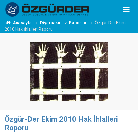
Anasayfa
Diyarbakır
Raporlar
Özgür-Der Ekim
2010 Hak İhlalleri Raporu
Özgür-Der Ekim 2010 Hak İhlalleri
Raporu