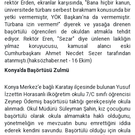
rektör Erden, ekranlar karşısında, "Bana hiçbir kanun,
üniversitede türbanı serbest bırakmam konusunda bir
yetki vermemiştir, YÖK Başkanı'na da vermemiştir.
Türbana izin vermem!" diyerek ve yasağa direnen
başörtülü öğrencileri de okuldan atmakla tehdit
ediyor. Rektör Eren, "Sezar" diye ünlenen laikliğin
yılmaz koruyucusu, kamusal alancı eski
Cumhurbaşkanı Ahmet Necdet Sezer tarafından
atanmıştı.(haksözhaber.net - 16 Ekim)
Konya'da Başörtüsü Zulmü
Konya Merkez'e bağlı Karatay ilçesinde bulunan Yusuf
İzzettin Horasanlı ilköğretim okulu 7/C sınıfı öğrencisi
Zeynep Ödemiş başörtüsü taktığı gerekçesiyle okula
alınmadı. Okul Müdürü Süleyman Şahin, kız çocuğunu
başörtülü olarak okula almamakta haklı olduğunu,
yönetmeliğin ve mevzuatın bunu emrettiğini iddia
ederek kendini savundu. Başörtülü olduğu için okula