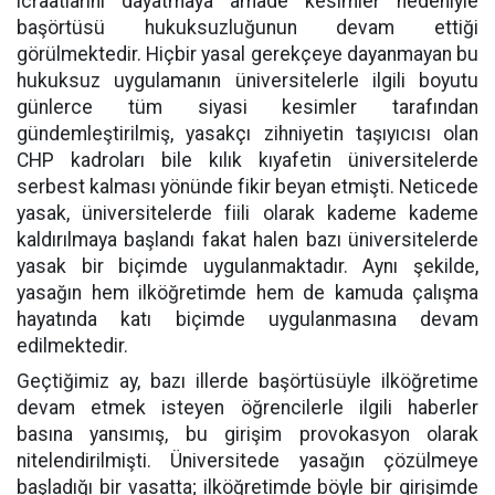
icraatlarını dayatmaya amade kesimler nedeniyle
başörtüsü hukuksuzluğunun devam ettiği
görülmektedir. Hiçbir yasal gerekçeye dayanmayan bu
hukuksuz uygulamanın üniversitelerle ilgili boyutu
günlerce tüm siyasi kesimler tarafından
gündemleştirilmiş, yasakçı zihniyetin taşıyıcısı olan
CHP kadroları bile kılık kıyafetin üniversitelerde
serbest kalması yönünde fikir beyan etmişti. Neticede
yasak, üniversitelerde fiili olarak kademe kademe
kaldırılmaya başlandı fakat halen bazı üniversitelerde
yasak bir biçimde uygulanmaktadır. Aynı şekilde,
yasağın hem ilköğretimde hem de kamuda çalışma
hayatında katı biçimde uygulanmasına devam
edilmektedir.
Geçtiğimiz ay, bazı illerde başörtüsüyle ilköğretime
devam etmek isteyen öğrencilerle ilgili haberler
basına yansımış, bu girişim provokasyon olarak
nitelendirilmişti. Üniversitede yasağın çözülmeye
başladığı bir vasatta; ilköğretimde böyle bir girişimde