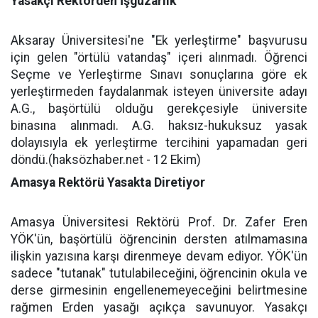
Yasakçı Rektörden İşgüzarlık
Aksaray Üniversitesi'ne "Ek yerleştirme" başvurusu
için gelen "örtülü vatandaş" içeri alınmadı. Öğrenci
Seçme ve Yerleştirme Sınavı sonuçlarına göre ek
yerleştirmeden faydalanmak isteyen üniversite adayı
A.G., başörtülü olduğu gerekçesiyle üniversite
binasına alınmadı. A.G. haksız-hukuksuz yasak
dolayısıyla ek yerleştirme tercihini yapamadan geri
döndü.(haksözhaber.net - 12 Ekim)
Amasya Rektörü Yasakta Diretiyor
Amasya Üniversitesi Rektörü Prof. Dr. Zafer Eren
YÖK'ün, başörtülü öğrencinin dersten atılmamasına
ilişkin yazısına karşı direnmeye devam ediyor. YÖK'ün
sadece "tutanak" tutulabileceğini, öğrencinin okula ve
derse girmesinin engellenemeyeceğini belirtmesine
rağmen Erden yasağı açıkça savunuyor. Yasakçı