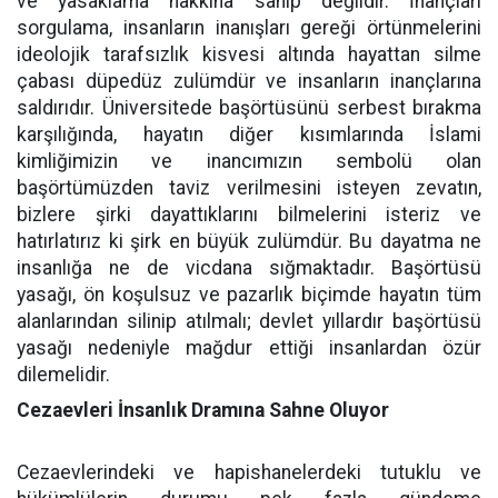
ve yasaklama hakkına sahip değildir. İnançları
sorgulama, insanların inanışları gereği örtünmelerini
ideolojik tarafsızlık kisvesi altında hayattan silme
çabası düpedüz zulümdür ve insanların inançlarına
saldırıdır. Üniversitede başörtüsünü serbest bırakma
karşılığında, hayatın diğer kısımlarında İslami
kimliğimizin ve inancımızın sembolü olan
başörtümüzden taviz verilmesini isteyen zevatın,
bizlere şirki dayattıklarını bilmelerini isteriz ve
hatırlatırız ki şirk en büyük zulümdür. Bu dayatma ne
insanlığa ne de vicdana sığmaktadır. Başörtüsü
yasağı, ön koşulsuz ve pazarlık biçimde hayatın tüm
alanlarından silinip atılmalı; devlet yıllardır başörtüsü
yasağı nedeniyle mağdur ettiği insanlardan özür
dilemelidir.
Cezaevleri İnsanlık Dramına Sahne Oluyor
Cezaevlerindeki ve hapishanelerdeki tutuklu ve