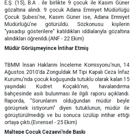
E.Ş. (15), B.A . ile birlikte 9 çocuk ile Kasım Güner
gözaltına alındı. 9 çocuk Adana Emniyet Müdürlüğü
Çocuk Şubesi'ne, Kasım Güner ise, Adana Emniyet
Müdürlüğü'ne götürüldü. Sözkonusu kişilerin
"yasadışı gösterilere" katıldıkları iddialarıyla gözaltına
alındıkları öğrenildi.(ANF - 22 Ekim)
Müdür Görüşmeyince İntihar Etmiş
TBMM İnsan Haklarını İnceleme Komisyonu'nun, 14
Ağustos 2010'da Zonguldak M Tipi Kapalı Ceza İnfaz
Kurumu'nda çocuk koğuşunda tutuklu olarak kalan 15
yaşındaki Kudret Koçaklı'nın, havalandırma
bahçesinde asılı bulunması ile ilgili raporu açıklandı.
Raporda, "Sorunlarım olduğundan müdür beyle
görüşmek istiyorum" diyen tutuklunun, müdür ile
görüştürülmediği ve bu sonuca üzülüp intihar ettiği
ortaya çıktı.(Evrensel - 25 Ekim)
Maltepe Çocuk Cezaevi'nde Baskı