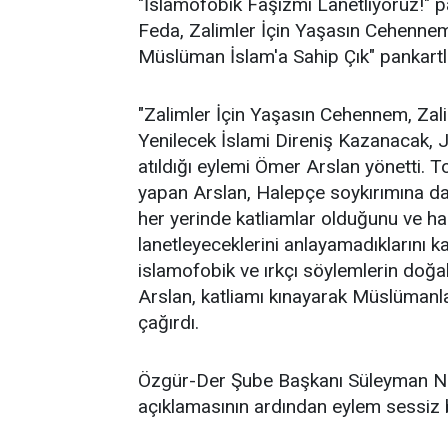
"İslamofobik Faşizmi Lanetliyoruz!" pa
Feda, Zalimler İçin Yaşasın Cehennem
Müslüman İslam'a Sahip Çık" pankartlar
"Zalimler İçin Yaşasın Cehennem, Za
Yenilecek İslami Direniş Kazanacak, J
atıldığı eylemi Ömer Arslan yönetti. 
yapan Arslan, Halepçe soykırımına da
her yerinde katliamlar olduğunu ve ha
lanetleyeceklerini anlayamadıklarını ka
islamofobik ve ırkçı söylemlerin doğal 
Arslan, katliamı kınayarak Müslümanl
çağırdı.
Özgür-Der Şube Başkanı Süleyman Naz
açıklamasının ardından eylem sessiz b