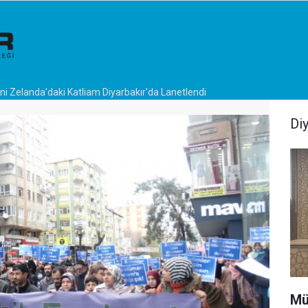
ni Zelanda'daki Katliam Diyarbakır'da Lanetlendi
Di
Mü