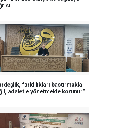
ğrısı
rdeşlik, farklılıkları bastırmakla
ğil, adaletle yönetmekle korunur”