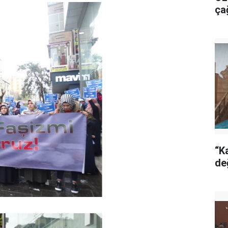
ça
“Ka
de