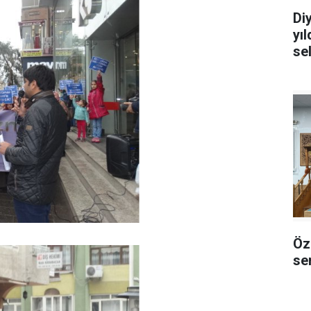
Di
yı
se
Öz
sem