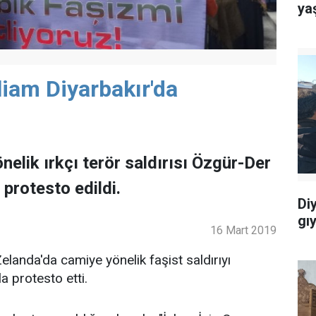
ya
liam Diyarbakır'da
nelik ırkçı terör saldırısı Özgür-Der
protesto edildi.
Di
gı
16 Mart 2019
Zelanda'da camiye yönelik faşist saldırıyı
la protesto etti.