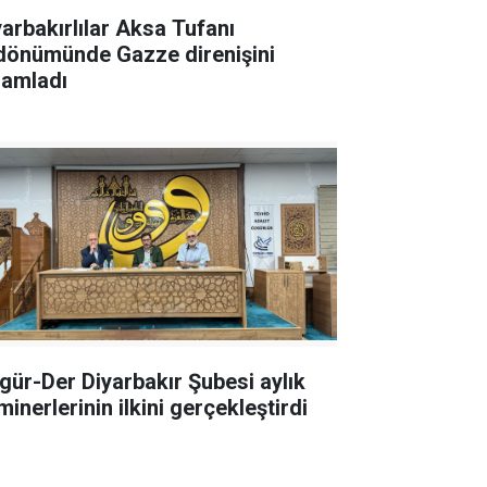
yarbakırlılar Aksa Tufanı
ldönümünde Gazze direnişini
lamladı
gür-Der Diyarbakır Şubesi aylık
inerlerinin ilkini gerçekleştirdi