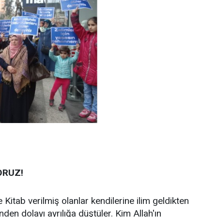
ORUZ!
e Kitab verilmiş olanlar kendilerine ilim geldikten
nden dolayı ayrılığa düştüler. Kim Allah'ın