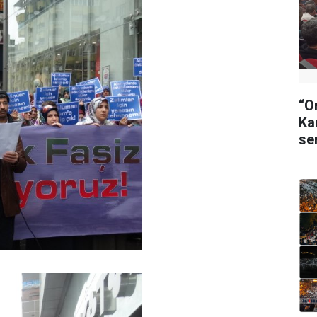
“O
Ka
se