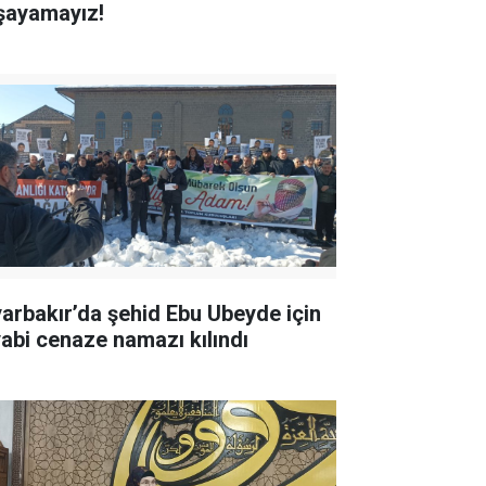
şayamayız!
yarbakır’da şehid Ebu Ubeyde için
yabi cenaze namazı kılındı