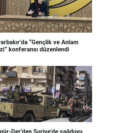
yarbakır'da “Gençlik ve Anlam
izi” konferansı düzenlendi
gür-Der'den Suriye'de sağduyu