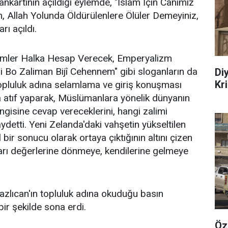
nkartının açıldığı eylemde, "İslam İçin Canımız
, Allah Yolunda Öldürülenlere Ölüler Demeyiniz,
ı açıldı.
limler Halka Hesap Verecek, Emperyalizm
i Bo Zaliman Bijî Cehennem" gibi sloganların da
Di
Kr
Topluluk adına selamlama ve giriş konuşması
 atıf yaparak, Müslümanlara yönelik dünyanın
ngisine cevap vereceklerini, hangi zalimi
ydetti. Yeni Zelanda'daki vahşetin yükseltilen
bir sonucu olarak ortaya çıktığının altını çizen
arı değerlerine dönmeye, kendilerine gelmeye
lıcan'ın topluluk adına okuduğu basın
ir şekilde sona erdi.
Öz