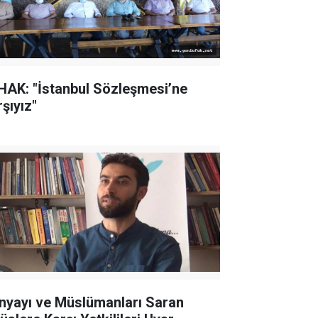
HAK: "İstanbul Sözleşmesi’ne
şıyız"
nyayı ve Müslümanları Saran