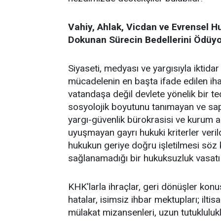
Vahiy, Ahlak, Vicdan ve Evrensel H
Dokunan Sürecin Bedellerini Ödüy
Siyaseti, medyası ve yargısıyla iktida
mücadelenin en başta ifade edilen ih
vatandaşa değil devlete yönelik bir ted
sosyolojik boyutunu tanımayan ve sa
yargı-güvenlik bürokrasisi ve kurum a
uyuşmayan gayrı hukuki kriterler veril
hukukun geriye doğru işletilmesi söz k
sağlanamadığı bir hukuksuzluk vasatı 
KHK'larla ihraçlar, geri dönüşler konu
hatalar, isimsiz ihbar mektupları; iltis
mülakat mizansenleri, uzun tutukluluk