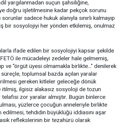
dil yargılanmadan suçun şahsiliğine,
e doğru işletilmesine kadar pekçok sorunu
 sorunlar sadece hukuk alanıyla sınırlı kalmayıp
iş bir sosyolojiyi her yönden etkilemiş, onulmaz
larla ifade edilen bir sosyolojiyi kapsar şekilde
e FETÖ ile mücadeleyi zedeler hale gelmemiş,
ılıp ve "örgüt üyesi olmamakla birlikte…" denilerek
l süreçle, toplumsal bazda açılan yaralar
verilmesi gereken kitleler geleceğe dönük
tilmiş, ilgisiz alakasız sosyoloji de tozun
telafisi zor yaralar almıştır. Bugün binlerce
ması, yüzlerce çocuğun anneleriyle birlikte
dilmesi, tehdidin büyüklüğü iddiasını aşar
lasik reflekslerinin bir tezahürü olarak