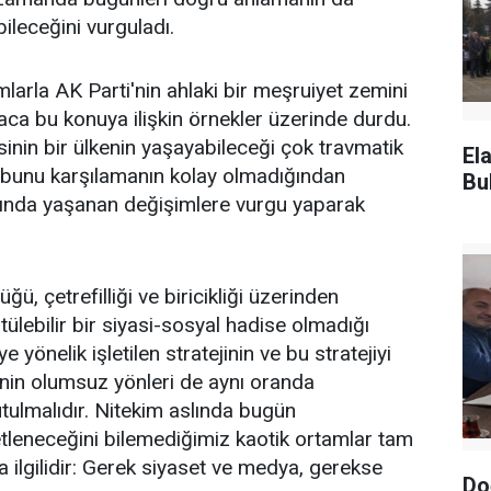
bileceğini vurguladı.
larla AK Parti'nin ahlaki bir meşruiyet zemini
aca bu konuya ilişkin örnekler üzerinde durdu.
n bir ülkenin yaşayabileceği çok travmatik
El
e bunu karşılamanın kolay olmadığından
Bu
rında yaşanan değişimlere vurgu yaparak
, çetrefilliği ve biricikliği üzerinden
ülebilir bir siyasi-sosyal hadise olmadığı
 yönelik işletilen stratejinin ve bu stratejiyi
erinin olumsuz yönleri de aynı oranda
utulmalıdır. Nitekim aslında bugün
leneceğini bilemediğimiz kaotik ortamlar tam
a ilgilidir: Gerek siyaset ve medya, gerekse
Do