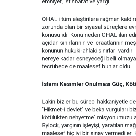
emniyet, istihbarat ve yargı.
OHAL'i tüm eleştirilere rağmen kaldı
zorunda olan bir siyasal süreçlere ev
konusu idi. Konu neden OHAL ilan edil
açıdan sınırlarının ve icraatlarının m
konunun hukuki-ahlaki sınırları vardır.
nereye kadar esneyeceği belli olmaya
tecrübede de maalesef bunlar oldu.
İslami Kesimler Onulması Güç, Kötü
Lakin bizler bu süreci hakkaniyetle d
"Hikmet-i devlet" ve beka vurguları bi
kötülükten nehyetme" misyonumuzu ak
Bylock, yargının işleyişi, yaratılan ma
maalesef hiç iyi bir sınav vermediler.