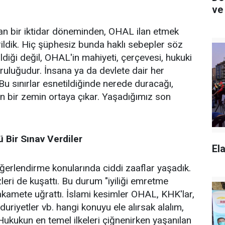
ve 
ran bir iktidar döneminden, OHAL ilan etmek
rildik. Hiç şüphesiz bunda haklı sebepler söz
diği değil, OHAL'in mahiyeti, çerçevesi, hukuki
eşruluğudur. İnsana ya da devlete dair her
 Bu sınırlar esnetildiğinde nerede duracağı,
n bir zemin ortaya çıkar. Yaşadığımız son
 Bir Sınav Verdiler
Ela
eğerlendirme konularında ciddi zaaflar yaşadık.
zleri de kuşattı. Bu durum "iyiliği emretme
amete uğrattı. İslami kesimler OHAL, KHK'lar,
ğduriyetler vb. hangi konuyu ele alırsak alalım,
 Hukukun en temel ilkeleri çiğnenirken yaşanılan