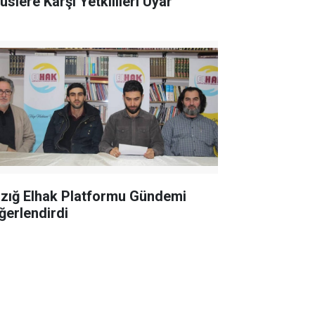
üslere Karşı Yetkilileri Uyar
azığ Elhak Platformu Gündemi
ğerlendirdi