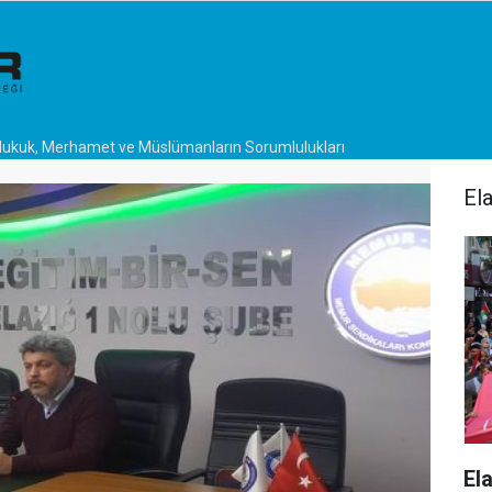
Hukuk, Merhamet ve Müslümanların Sorumlulukları
El
El