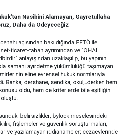
ukuk'tan Nasibini Alamayan, Gayretullaha
oruz, Daha da Ödeyeceğiz
r cenahı açısından bakıldığında FETÖ ile
anet-ticaret-taban ayrımından ve "OHAL
birdir" anlayışından uzaklaşılıp, bu yapının
pla samanı ayırdetme yükümlülüğü taşımayan
mirlerinin eline evrensel hukuk normlarıyla
di. Banka, dershane, sendika, okul,..derken hem
onusu oldu, hem de kriterlerde bile eşitliğin
oluştu.
sundaki belirsizlikler, bylock meselesindeki
aklılık; fişlemeler ve güvenlik soruşturmaları,
lar ve yazılamayan iddianameler; cezaevlerinde