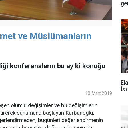
ger
amet ve Müslümanların
iği konferansların bu ay ki konuğu
El
İsr
10 Mart 2019
şen olumlu değişimler ve bu değişimlerin
leştirerek sunumuna başlayan Kurbanoğlu;
 değerlendirmeden, bugünleri değerlendirmenin
ı zamanda bugünleri doğru anlamanın da