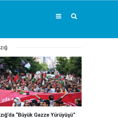
azığ
azığ’da “Büyük Gazze Yürüyüşü”