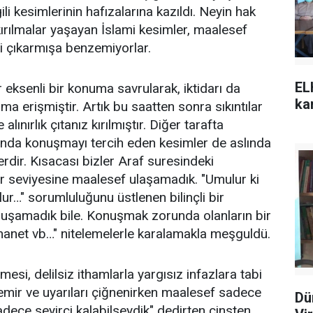
li kesimlerinin hafızalarına kazıldı. Neyin hak
kırılmalar yaşayan İslami kesimler, maalesef
i çıkarmışa benzemiyorlar.
EL
 eksenli bir konuma savrularak, iktidarı da
kar
ma erişmiştir. Artık bu saatten sonra sıkıntılar
alınırlık çıtanız kırılmıştır. Diğer tarafta
dında konuşmayı tercih eden kesimler de aslında
erdir. Kısacası bizler Araf suresindeki
r seviyesine maalesef ulaşamadık. "Umulur ki
ur…" sorumluluğunu üstlenen bilinçli bir
nuşamadık bile. Konuşmak zorunda olanların bir
"ihanet vb…" nitelemelerle karalamakla meşguldü.
mesi, delilsiz ithamlarla yargısız infazlara tabi
 emir ve uyarıları çiğnenirken maalesef sadece
Dü
adece seyirci kalabilseydik" dedirten cinsten