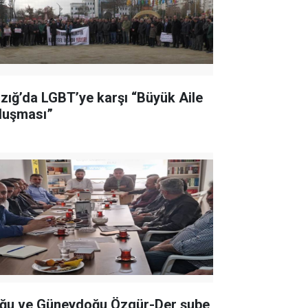
azığ’da LGBT’ye karşı “Büyük Aile
luşması”
ğu ve Güneydoğu Özgür-Der şube