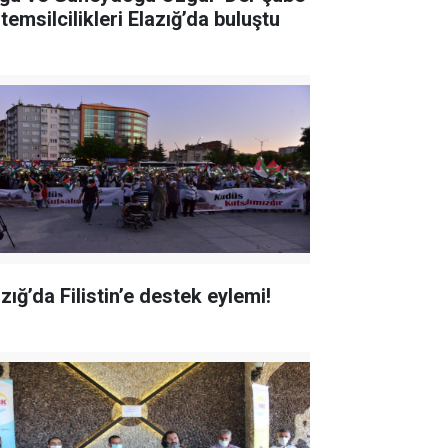
temsilcilikleri Elazığ’da buluştu
zığ’da Filistin’e destek eylemi!