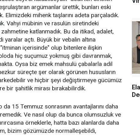
Vir
meşrulaştıran argümanlar ürettik, bunları eski
k. Elimizdeki mihenk taşlarını adeta parçaladık.
. Vahyi mübinin ve rasulün siretindeki
me zahmetine katlanmadık. Bu da itikad, adalet,
aralar açtı. Büyük bir vebalin altına
itminan içerisinde" olup bitenlere ilişkin
tabloda hiç suçumuz yokmuş gibi davranmak,
makta. Oysa biz emek mahsulü çabalarla adil
 mezkur süreçte şer olarak görünen hususların
farkedebilir ve hiçbir şeyi değiştirmeye gücümüz
El
bir şahitlik mirası bırakabilirdik.
De
lup da 15 Temmuz sonrasının avantajlarını daha
şiremedik. Ve nasıl olup da bunca olumsuzluk ve
dırırcasına örneklerle, hatta bazı alanlarda daha
klim, bizim gözümüzde normalleşebildi,