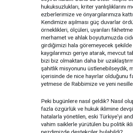
hukuksuzlukları, kriter yanlışlıklarını 
ezberlerimize ve önyargılarımıza kattı
Kendimize aşılması güç duvarlar ördük
örneklikleri, ölçüleri, uyarıları fıkhet
merhamet ve ahlak boyutumuzda ciddi y
girdiğimizi hala göremeyecek şekilde "
kaygılarımızı geriye atarak, mevcut 
bizi biz olmaktan daha bir uzaklaştır
şahitlik misyonunu üstlenebilseydik,
içerisinde de nice hayırlar olduğunu 
yetmese de Rabbimize ve yeni nesillere 
Peki bugünlere nasıl geldik? Nasıl o
fazla özgürlük ve hukuk iklimine dev
hatalarla yönetilen, eski Türkiye'yi an
vahim saiklerle yürütülen bu politik i
nezdimizde destekçiler bulabildi?