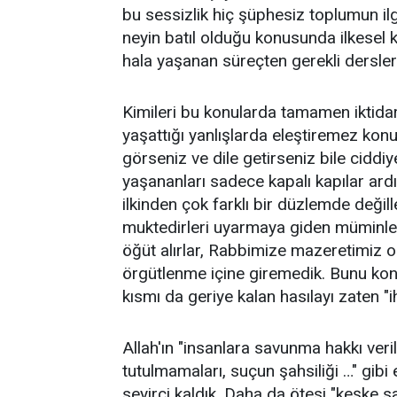
bu sessizlik hiç şüphesiz toplumun ilgi
neyin batıl olduğu konusunda ilkesel 
hala yaşanan süreçten gerekli dersler
Kimileri bu konularda tamamen iktidar
yaşattığı yanlışlarda eleştiremez konu
görseniz ve dile getirseniz bile ciddiye 
yaşananları sadece kapalı kapılar ar
ilkinden çok farklı bir düzlemde değill
muktedirleri uyarmaya giden müminle
öğüt alırlar, Rabbimize mazeretimiz ol
örgütlenme içine giremedik. Bunu ko
kısmı da geriye kalan hasılayı zaten 
Allah'ın "insanlara savunma hakkı veril
tutulmamaları, suçun şahsiliği …" gibi
seyirci kaldık. Daha da ötesi "keşke s