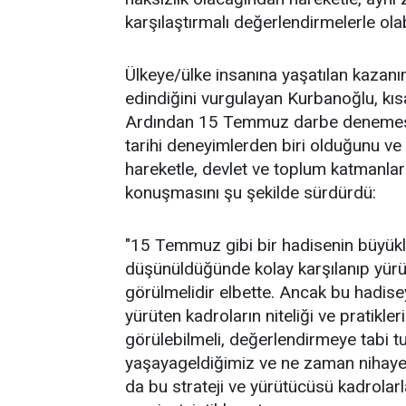
karşılaştırmalı değerlendirmelerle ola
Ülkeye/ülke insanına yaşatılan kazanım
edindiğini vurgulayan Kurbanoğlu, kıs
Ardından 15 Temmuz darbe denemesini
tarihi deneyimlerden biri olduğunu v
hareketle, devlet ve toplum katmanla
konuşmasını şu şekilde sürdürdü:
"15 Temmuz gibi bir hadisenin büyüklüğü
düşünüldüğünde kolay karşılanıp yürüt
görülmelidir elbette. Ancak bu hadiseye
yürüten kadroların niteliği ve pratikl
görülebilmeli, değerlendirmeye tabi t
yaşayageldiğimiz ve ne zaman nihayet
da bu strateji ve yürütücüsü kadrolarl