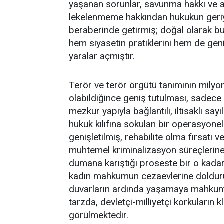
yaşanan sorunlar, savunma hakkı ve a
lekelenmeme hakkından hukukun geriy
beraberinde getirmiş; doğal olarak bu
hem siyasetin pratiklerini hem de gen
yaralar açmıştır.
Terör ve terör örgütü tanımının milyon
olabildiğince geniş tutulması, sadec
mezkur yapıyla bağlantılı, iltisaklı say
hukuk kılıfına sokulan bir operasyone
genişletilmiş, rehabilite olma fırsatı 
muhtemel kriminalizasyon süreçlerine i
dumana karıştığı proseste bir o kadar 
kadın mahkumun cezaevlerine doldurul
duvarların ardında yaşamaya mahkum e
tarzda, devletçi-milliyetçi korkuların k
görülmektedir.