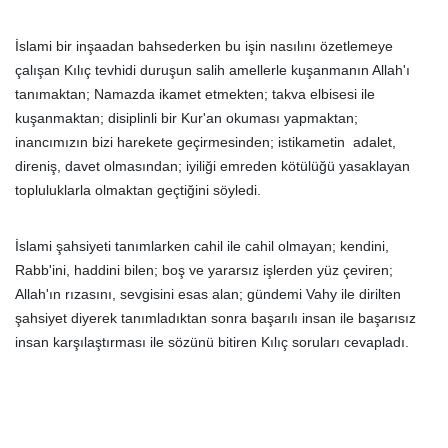
İslami bir inşaadan bahsederken bu işin nasılını özetlemeye
çalışan Kılıç tevhidi duruşun salih amellerle kuşanmanın Allah'ı
tanımaktan; Namazda ikamet etmekten; takva elbisesi ile
kuşanmaktan; disiplinli bir Kur'an okuması yapmaktan;
inancımızın bizi harekete geçirmesinden; istikametin adalet,
direniş, davet olmasından; iyiliği emreden kötülüğü yasaklayan
topluluklarla olmaktan geçtiğini söyledi.
İslami şahsiyeti tanımlarken cahil ile cahil olmayan; kendini,
Rabb'ini, haddini bilen; boş ve yararsız işlerden yüz çeviren;
Allah'ın rızasını, sevgisini esas alan; gündemi Vahy ile dirilten
şahsiyet diyerek tanımladıktan sonra başarılı insan ile başarısız
insan karşılaştırması ile sözünü bitiren Kılıç soruları cevapladı.