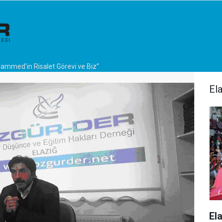
ammed'in Risalet Görevi ve Biz”
El
El