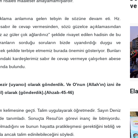
n risaleti maalesef anlayamamışlardır. "
ve 
klama anlamına gelen tebyin ile sözüne devam eti. Hz.
sabır ile cevap vermesinden, sözü güzelce açıklamasından
iz az güler çok ağlardınız" şeklide rivayet edilen hadisin de bu
soranların sorduğu soruların bizde uyandırdığı duygu ve
cek şekilde terbiye etmemiz burada önemini gösteriyor. Bunları
undaki kardeşlerimiz sabır ile cevap vermeye çalışırken abese
rında bulundu.
zir (uyarıcı) olarak gönderdik. Ve O'nun (Allah'ın) izni ile
Ela
il) olarak (gönderdik).(Ahzab-45-46)
im kelimesine geçti. Talim uygulayarak öğretmedir. Sayın Deniz
de tanımladı. Sonuçta Resul'ün görevi inanç ile bitmiyordu.
olmadığını ve bunun hayatta pratikleşmesi gerektiğini tebliğ ve
la ancak talim edinilebileceğini söyledi.