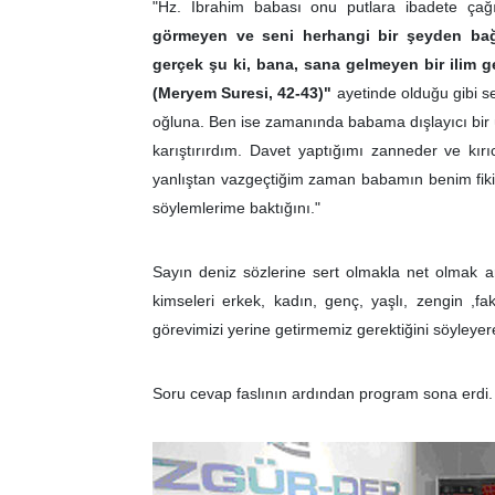
"Hz. İbrahim babası onu putlara ibadete çağ
görmeyen ve seni herhangi bir şeyden bağı
gerçek şu ki, bana, sana gelmeyen bir ilim ge
(Meryem Suresi, 42-43)"
ayetinde olduğu gibi se
oğluna. Ben ise zamanında babama dışlayıcı bir üs
karıştırırdım. Davet yaptığımı zanneder ve kırı
yanlıştan vazgeçtiğim zaman babamın benim fikir
söylemlerime baktığını."
Sayın deniz sözlerine sert olmakla net olmak ar
kimseleri erkek, kadın, genç, yaşlı, zengin ,fak
görevimizi yerine getirmemiz gerektiğini söyleyerek
Soru cevap faslının ardından program sona erdi.