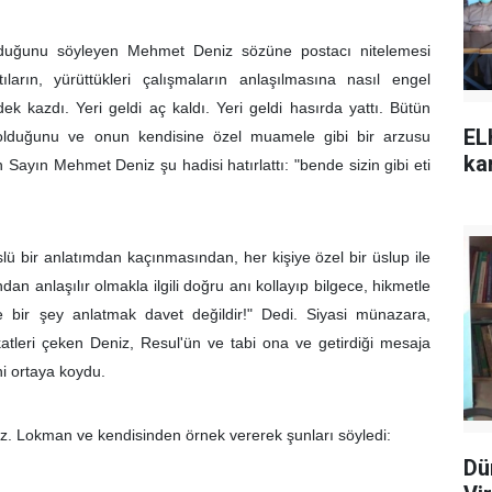
lduğunu söyleyen Mehmet Deniz sözüne postacı nitelemesi
tıların, yürüttükleri çalışmaların anlaşılmasına nasıl engel
ek kazdı. Yeri geldi aç kaldı. Yeri geldi hasırda yattı. Bütün
EL
 olduğunu ve onun kendisine özel muamele gibi bir arzusu
kar
Sayın Mehmet Deniz şu hadisi hatırlattı: "bende sizin gibi eti
ü bir anlatımdan kaçınmasından, her kişiye özel bir üslup ile
 anlaşılır olmakla ilgili doğru anı kollayıp bilgece, hikmetle
 bir şey anlatmak davet değildir!" Dedi. Siyasi münazara,
kkatleri çeken Deniz, Resul'ün ve tabi ona ve getirdiği mesaja
i ortaya koydu.
 Hz. Lokman ve kendisinden örnek vererek şunları söyledi:
Dü