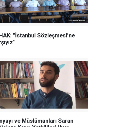
HAK: "İstanbul Sözleşmesi’ne
şıyız"
nyayı ve Müslümanları Saran