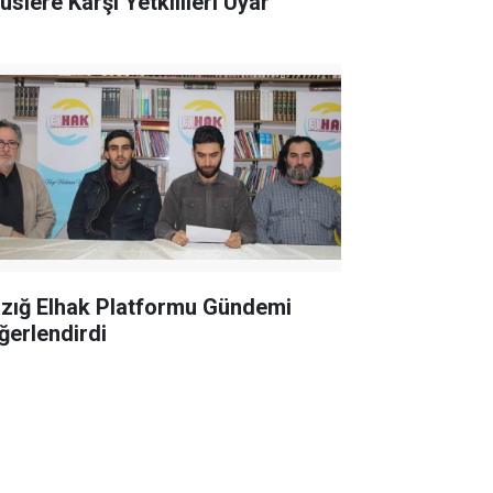
üslere Karşı Yetkilileri Uyar
azığ Elhak Platformu Gündemi
ğerlendirdi