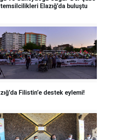
temsilcilikleri Elazığ’da buluştu
zığ’da Filistin’e destek eylemi!