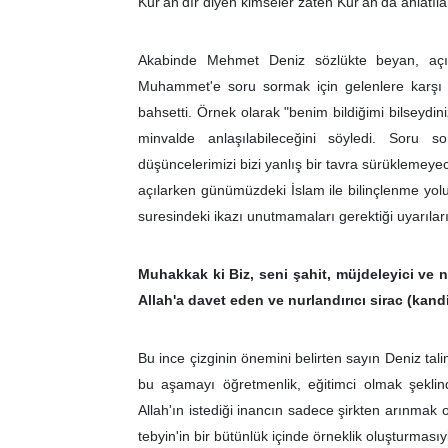
Kur'an'dır diyen kimseler zaten Kur'an'da anlatıla
Akabinde Mehmet Deniz sözlükte beyan, açı
Muhammet'e soru sormak için gelenlere karşı 
bahsetti. Örnek olarak "benim bildiğimi bilseydin
minvalde anlaşılabileceğini söyledi. Soru 
düşüncelerimizi bizi yanlış bir tavra sürüklemeye
açılarken günümüzdeki İslam ile bilinçlenme yol
suresindeki ikazı unutmamaları gerektiği uyarıla
Muhakkak ki Biz, seni şahit, müjdeleyici ve ne
Allah'a davet eden ve nurlandırıcı sirac (kand
Bu ince çizginin önemini belirten sayın Deniz tal
bu aşamayı öğretmenlik, eğitimci olmak şeklin
Allah'ın istediği inancın sadece şirkten arınmak 
tebyin'in bir bütünlük içinde örneklik oluşturmasıy