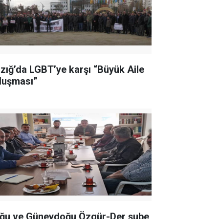
azığ’da LGBT’ye karşı “Büyük Aile
luşması”
ğu ve Güneydoğu Özgür-Der şube