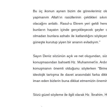
Bu üç ikonun aynen bizim de görevlerimiz o
yapmanım Allah'ın rasüllerinin çektikleri sıkın
olacağını anlattı. Rasul-u Ekrem yeri geldi hend
bunların hayatın içinde gerçekleşecek şeyler
olmadan bunlara ashabı ile katlandığını söyleyen 
güneşte kurutup yiyen bir ananın evladıyım."
Sayın Deniz sözünün açık ve net oluşundan, süsl
konuşmasından bahsetti Hz. Muhammet'in. Ardından
konuşmanın önemli olduğunu söylerken "Birine
ideolojik tartışma ile davet arasındaki farka di
iman eden bizlerin buna dikkat etmemizin önemin
Sözü güzel söyleme ile ilgili olarak Hz. İbrahim,