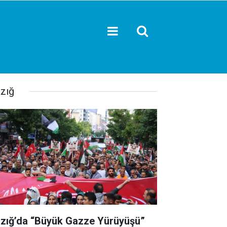
azığ
azığ’da “Büyük Gazze Yürüyüşü”