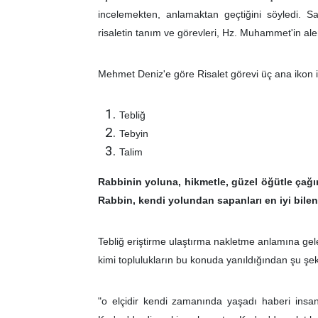
incelemekten, anlamaktan geçtiğini söyledi. Sa
risaletin tanım ve görevleri, Hz. Muhammet'in al
Mehmet Deniz'e göre Risalet görevi üç ana ikon il
Tebliğ
Tebyin
Talim
Rabbinin yoluna, hikmetle, güzel öğütle çağı
Rabbin, kendi yolundan sapanları en iyi bilend
Tebliğ eriştirme ulaştırma nakletme anlamına gele
kimi toplulukların bu konuda yanıldığından şu şeki
"o elçidir kendi zamanında yaşadı haberi insan