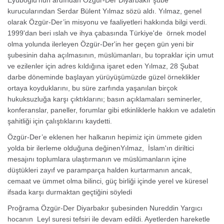
Eyüboğlu’nun ardından Özgür-Der Diyarbakır şube
kurucularından Serdar Bülent Yılmaz sözü aldı. Yılmaz, genel
olarak Özgür-Der’in misyonu ve faaliyetleri hakkında bilgi verdi.
1999'dan beri ıslah ve ihya çabasında Türkiye'de örnek model
olma yolunda ilerleyen Özgür-Der'in her geçen gün yeni bir
şubesinin daha açılmasının, müslümanları, bu topraklar için umut
ve ezilenler için adres kıldığına işaret eden Yılmaz, 28 Şubat
darbe döneminde başlayan yürüyüşümüzde güzel örneklikler
ortaya koyduklarını, bu süre zarfında yaşanılan birçok
hukuksuzluğa karşı çıktıklarını; basın açıklamaları seminerler,
konferanslar, paneller, forumlar gibi etkinliklerle hakkın ve adaletin
şahitliği için çalıştıklarını kaydetti.
Özgür-Der’e eklenen her halkanın hepimiz için ümmete giden
yolda bir ilerleme olduğuna değinenYılmaz, İslam'ın diriltici
mesajını toplumlara ulaştırmanın ve müslümanların içine
düştükleri zayıf ve paramparça halden kurtarmanın ancak,
cemaat ve ümmet olma bilinci, güç birliği içinde yerel ve küresel
ifsada karşı durmaktan geçtiğini söyledi
Proğrama Özgür-Der Diyarbakır şubesinden Nureddin Yargıcı
hocanın Leyl suresi tefsiri ile devam edildi. Ayetlerden hareketle