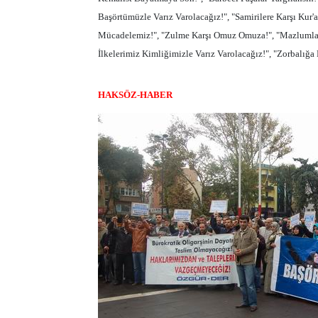
Başörtümüzle Varız Varolacağız!", "Samirilere Karşı Kur'a
Mücadelemiz!", "Zulme Karşı Omuz Omuza!", "Mazlumlar 
İlkelerimiz Kimliğimizle Varız Varolacağız!", "Zorbalığa H
HAKSÖZ-HABER