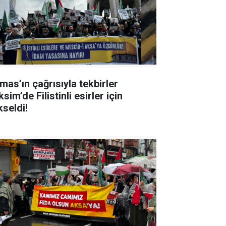
mas’ın çağrısıyla tekbirler
sim’de Filistinli esirler için
kseldi!