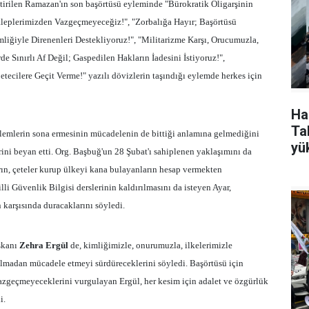
ştirilen Ramazan'ın son başörtüsü eyleminde "Bürokratik Oligarşinin
leplerimizden Vazgeçmeyeceğiz!", "Zorbalığa Hayır; Başörtüsü
mliğiyle Direnenleri Destekliyoruz!", "Militarizme Karşı, Orucumuzla,
e Sınırlı Af Değil; Gaspedilen Hakların İadesini İstiyoruz!",
tecilere Geçit Verme!" yazılı dövizlerin taşındığı eylemde herkes için
Ha
Tak
emlerin sona ermesinin mücadelenin de bittiği anlamına gelmediğini
yü
rini beyan etti. Org. Başbuğ'un 28 Şubat'ı sahiplenen yaklaşımını da
rın, çeteler kurup ülkeyi kana bulayanların hesap vermekten
li Güvenlik Bilgisi derslerinin kaldırılmasını da isteyen Ayar,
 karşısında duracaklarını söyledi.
şkanı
Zehra Ergül
de, kimliğimizle, onurumuzla, ilkelerimizle
yılmadan mücadele etmeyi sürdüreceklerini söyledi. Başörtüsü için
azgeçmeyeceklerini vurgulayan Ergül, her kesim için adalet ve özgürlük
i.