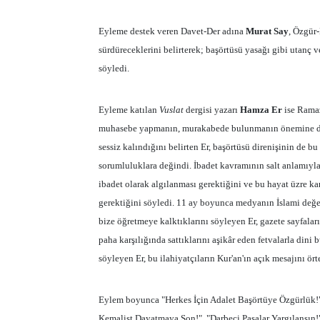
Eyleme destek veren Davet-Der adına
Murat Say
, Özgür
sürdüreceklerini belirterek; başörtüsü yasağı gibi utanç
söyledi.
Eyleme katılan
Vuslat
dergisi yazarı
Hamza Er
ise Ramaz
muhasebe yapmanın, murakabede bulunmanın önemine dikk
sessiz kalındığını belirten Er, başörtüsü direnişinin de b
sorumluluklara değindi. İbadet kavramının salt anlamıyla
ibadet olarak algılanması gerektiğini ve bu hayat üzre kar
gerektiğini söyledi. 11 ay boyunca medyanın İslami değe
bize öğretmeye kalktıklarını söyleyen Er, gazete sayfalar
paha karşılığında sattıklarını aşikâr eden fetvalarla dini
söyleyen Er, bu ilahiyatçıların Kur'an'ın açık mesajını ör
Eylem boyunca "Herkes İçin Adalet Başörtüye Özgürlük!",
Kemalist Dayatmaya Son!", "Darbeci Paşalar Yargılansın!