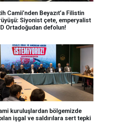
tih Camii’nden Beyazıt’a Filistin
rüyüşü: Siyonist çete, emperyalist
D Ortadoğudan defolun!
lami kuruluşlardan bölgemizde
ılan işgal ve saldırılara sert tepki