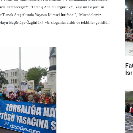
n'
la Direneceğiz
!", "Direniş Adalet Özgürlük!", Yaşasın Başörtüsü
Tutsak Ateş Altında Yaşasın Küresel İntifada!", "Mücadelemiz
ayır Başörtüye Özgürlük!" vb. sloganlar atıldı ve tekbirler getirildi.
Fat
İsr