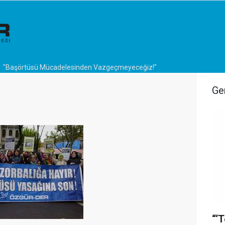
"Başörtüsü Mücadelesinden Vazgeçmeyeceğiz!"
Ge
“‘