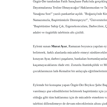
Özgür-Der tarafından Fatih Saraçhane Parkı'nda gerçekle
Dayatmalarına Teslim Olmayacağız! Haklarımızdan ve Ta
Yasağına Son!" yazılı pankartlar açıldı. "Boğaziçi'nde Ki
Namazımızla, Başörtümüzle Direnişteyiz!", "Üniversitelerd
"Başörtüsüne Sahip Çık; Ergenekonculara, Darbecilere, Çe
adalet ve özgürlük talebinin altı çizildi.
Eylemi sunan
Murat Ayar
, Ramazan boyunca yapılan eyl
belirterek; farklı alanlarda mücadele etmeyi sürdürecekle
kınayan Ayar, darbeci paşaların, bankaları hortumlayanla
kaçamayacaklarını ifade etti. Zorunlu Atatürkçülük ve Mil
çocuklarımızın laik-Kemalist bir anlayışla eğitilmelerinin
Eylemde bir konuşma yapan Özgür-Der Beykoz Şube Ba
varolmayı şiar edindiklerini belirterek başörtümüz için 
olduğu gibi tüm haklarımız için de mücadele etmekten v
talebini dillendirmeye de devam edeceklerinin altını çizd