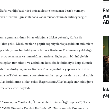
Fa
-Der'in verdiği başörtüsü mücadelesine her zaman destek vermeyi
yü
 veren bir zorbalığın sonlanana kadar mücadelenin de bitmeyeceğini
AB
an ayının arındıran bir ay olduğuna dikkat çekerek, Kur'an ile
at çekti. Müslümanların çeşitli coğrafyalarda yaşadıkları zulümlere
u şekilde yalnız bırakıldığını belirterek Kur'an'ın Müslümana yüklediği
 oruç ve namazı kapsamadığını hatırlatan Er, hayatın bütünüyle bir
şılaşılan tüm sıkıntı ve zorluklara karşı ibadet bilinciyle karşı durmak
rlere saldırdığını, ancak Ramazan'da ikiyüzlülük yaparak adeta dini
ında ve TV ekranlarında boy gösteren ilahiyatçı hocaların da dini az bir
 bulandırdıklarına dikkat çekti. Başörtüsünü Allah'ın açık emri olduğunu
temeyeceklerini söyledi.
İs
yap
 "Yasakçılar Yenilecek; Üniversiteler Bizimle Özgürleşecek!", "Laik
", "Milli Güvenlik Dersleri Kaldırılsın!", "Namazımızla Orucumuzla