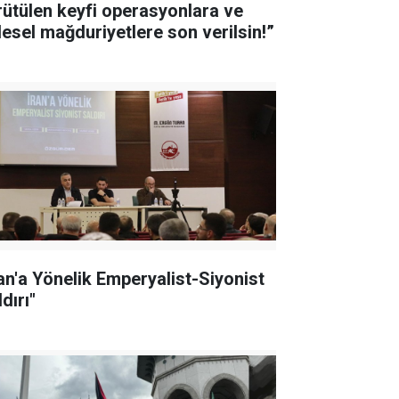
rütülen keyfi operasyonlara ve
tlesel mağduriyetlere son verilsin!”
ran'a Yönelik Emperyalist-Siyonist
dırı"