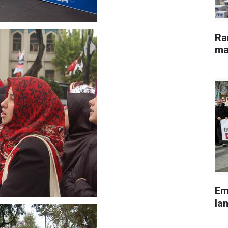
Ra
ma
Em
lan