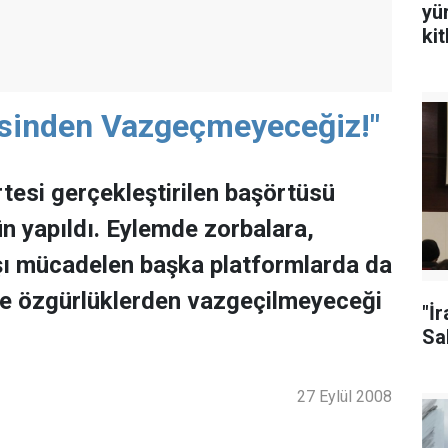
yü
ki
sinden Vazgeçmeyeceğiz!"
esi gerçekleştirilen başörtüsü
n yapıldı. Eylemde zorbalara,
rşı mücadelen başka platformlarda da
ve özgürlüklerden vazgeçilmeyeceği
"İ
Sal
27 Eylül 2008