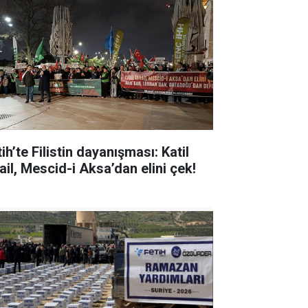
ih’te Filistin dayanışması: Katil
ail, Mescid-i Aksa’dan elini çek!