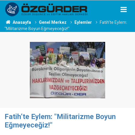
Anasayfa
Genel Merkez
Eylemler
Fatih’te Eylem:
"Militarizme Boyun Eğmeyeceğiz!"
Fatih’te Eylem: "Militarizme Boyun
Eğmeyeceğiz!"