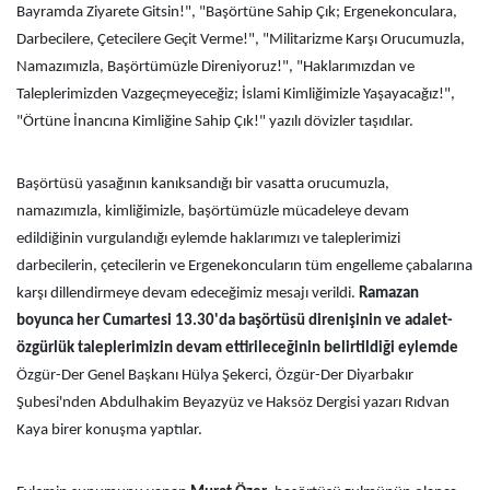
Bayramda Ziyarete Gitsin!", "Başörtüne Sahip Çık; Ergenekonculara,
Darbecilere, Çetecilere Geçit Verme!", "Militarizme Karşı Orucumuzla,
Namazımızla, Başörtümüzle Direniyoruz!", "Haklarımızdan ve
Taleplerimizden Vazgeçmeyeceğiz; İslami Kimliğimizle Yaşayacağız!",
"Örtüne İnancına Kimliğine Sahip Çık!" yazılı dövizler taşıdılar.
Başörtüsü yasağının kanıksandığı bir vasatta orucumuzla,
namazımızla, kimliğimizle, başörtümüzle mücadeleye devam
edildiğinin vurgulandığı eylemde haklarımızı ve taleplerimizi
darbecilerin, çetecilerin ve Ergenekoncuların tüm engelleme çabalarına
karşı dillendirmeye devam edeceğimiz mesajı verildi.
Ramazan
boyunca her Cumartesi 13.30'da başörtüsü direnişinin ve adalet-
özgürlük taleplerimizin devam ettirileceğinin belirtildiği eylemde
Özgür-Der Genel Başkanı Hülya Şekerci, Özgür-Der Diyarbakır
Şubesi'nden Abdulhakim Beyazyüz ve Haksöz Dergisi yazarı Rıdvan
Kaya birer konuşma yaptılar.