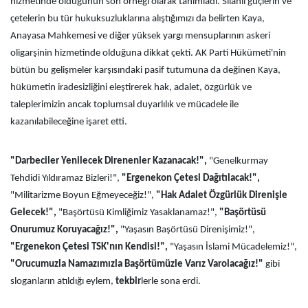
hizmetinde olduğunun son örneği olarak tanımladı. Silahlı güçlerin ve
çetelerin bu tür hukuksuzluklarına alıştığımızı da belirten Kaya,
Anayasa Mahkemesi ve diğer yüksek yargı mensuplarının askeri
oligarşinin hizmetinde olduğuna dikkat çekti. AK Parti Hükümeti'nin
bütün bu gelişmeler karşısındaki pasif tutumuna da değinen Kaya,
hükümetin iradesizliğini eleştirerek hak, adalet, özgürlük ve
taleplerimizin ancak toplumsal duyarlılık ve mücadele ile
kazanılabileceğine işaret etti.
"Darbeciler Yenilecek Direnenler Kazanacak!",
"Genelkurmay
Tehdidi Yıldıramaz Bizleri!",
"Ergenekon Çetesi Dağıtılacak!",
"Militarizme Boyun Eğmeyeceğiz!",
"Hak Adalet Özgürlük Direnişle
Gelecek!",
"Başörtüsü Kimliğimiz Yasaklanamaz!",
"Başörtüsü
Onurumuz Koruyacağız!",
"Yaşasın Başörtüsü Direnişimiz!",
"Ergenekon Çetesi TSK'nın Kendisi!",
"Yaşasın İslami Mücadelemiz!",
"Orucumuzla Namazımızla Başörtümüzle Varız Varolacağız!"
gibi
sloganların atıldığı eylem,
tekbir
lerle sona erdi.