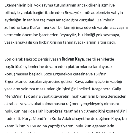
Egemenlerin bizi yok sayma tutumlarının ancak direniş azmi ve
bilinciyle yarılabilceğini ifade eden Beyazyüz, mücadelemizin vahyin
aydınlığını insanlara taşımayı amaçladığını vurguladı. Zalimlerin
zulmüne karşı Kur'an merkezli bir kimliği inşa ederek varolma savaşımı
vermenin önemine işaret eden Beyazyüz, bu kimliği yok saymaya,
yasaklamaya ilişkin hiçbir girişimi tanımayacaklarının altını çizdi.
Son olarak Haksöz Dergisi yazarı
Rıdvan Kaya
, çeşitli şehirlerde
başörtüsü eylemlerine devam eden platformları selamlayarak
konuşmasına başladı. Sözü Ergenekon çetesine ve TSK'nın
Ergenekoncu paşaları ziyaretine getiren Kaya, zalim güçlerin yaptığı
yasaların yalnızca mazlumlar için işlediğini belirtti. Korgeneral Galip
Mendi'nin TSK adına yaptığı ziyaretin; mahkûmların birinci dereceden
akrabası veya avukatı olmamasına rağmen gerçekleşmiş olmasını
hukukun nasıl da silahlı bürokrasi tarafından çiğnendiğini gösterdiğini
ifade etti. Korg. Mendi'nin Kutlu Adalı cinayetine de değinen Kaya, bu
karanlık ismin TSK adına yaptığı ziyareti, hukukun egemenlerin