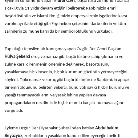
Eylemin sunumunu yapan
Murat Özer
, başörtüsü zulmünün olanca
sıcaklığıyla 11 yıldır devam ettiğini belirterek Rabbimizin emri
başörtüsünün ve İslami kimliğimizin emperyalizmin işgallerine karşı
varolmayı ifade ettiği gibi Ergenekon çetesinin, darbecilerin ve tüm
zalimlerin zulmüne karşı da bir sembol olduğunu vurguladı.
Topluluğu temsilen bir konuşma yapan Özgür-Der Genel Başkanı
Hülya Şekerci
oruç ve namaz gibi başörtüsüne sahip çıkmanın ve
zulme karşı direnmenin önemine değinerek, başörtüsünü
yasaklamaya hiç kimsenin, hiçbir kurumun gücünün yetmeyeceğini
söyledi. Tıpkı namaz ve oruç gibi başörtüsünün de Rabbimizin apaçık
bir emri olduğunu belirten Şekerci, bunu yok sayıcı hiçbir kurumu ve
yasağı tanımayacaklarını ve yasak lehine yapılan devasa
propagandaların nezdimizde hiçbir olumlu karşılık bulmayacağını
vurguladı.
Eyleme Özgür-Der Diyarbakır Şubesi'nden katılan
Abdulhakim
Beyazyüz
, zorbalıkların yasakların kabul edilemeyeceğini belirtti.