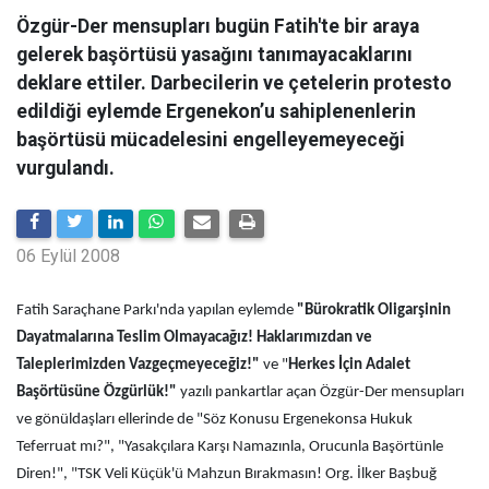
Özgür-Der mensupları bugün Fatih'te bir araya
gelerek başörtüsü yasağını tanımayacaklarını
deklare ettiler. Darbecilerin ve çetelerin protesto
edildiği eylemde Ergenekon’u sahiplenenlerin
başörtüsü mücadelesini engelleyemeyeceği
vurgulandı.
06 Eylül 2008
Fatih Saraçhane Parkı'nda yapılan eylemde
"Bürokratik Oligarşinin
Dayatmalarına Teslim Olmayacağız! Haklarımızdan ve
Taleplerimizden Vazgeçmeyeceğiz!"
ve "
Herkes İçin Adalet
Başörtüsüne Özgürlük!"
yazılı pankartlar açan Özgür-Der mensupları
ve gönüldaşları ellerinde de "Söz Konusu Ergenekonsa Hukuk
Teferruat mı?", "Yasakçılara Karşı Namazınla, Orucunla Başörtünle
Diren!", "TSK Veli Küçük'ü Mahzun Bırakmasın! Org. İlker Başbuğ