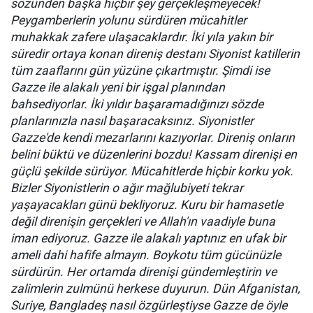
sözünden başka hiçbir şey gerçekleşmeyecek!
Peygamberlerin yolunu sürdüren mücahitler
muhakkak zafere ulaşacaklardır. İki yıla yakın bir
süredir ortaya konan direniş destanı Siyonist katillerin
tüm zaaflarını gün yüzüne çıkartmıştır. Şimdi ise
Gazze ile alakalı yeni bir işgal planından
bahsediyorlar. İki yıldır başaramadığınızı sözde
planlarınızla nasıl başaracaksınız. Siyonistler
Gazze'de kendi mezarlarını kazıyorlar. Direniş onların
belini büktü ve düzenlerini bozdu! Kassam direnişi en
güçlü şekilde sürüyor. Mücahitlerde hiçbir korku yok.
Bizler Siyonistlerin o ağır mağlubiyeti tekrar
yaşayacakları günü bekliyoruz. Kuru bir hamasetle
değil direnişin gerçekleri ve Allah'ın vaadiyle buna
iman ediyoruz. Gazze ile alakalı yaptınız en ufak bir
ameli dahi hafife almayın. Boykotu tüm gücünüzle
sürdürün. Her ortamda direnişi gündemleştirin ve
zalimlerin zulmünü herkese duyurun. Dün Afganistan,
Suriye, Bangladeş nasıl özgürleştiyse Gazze de öyle