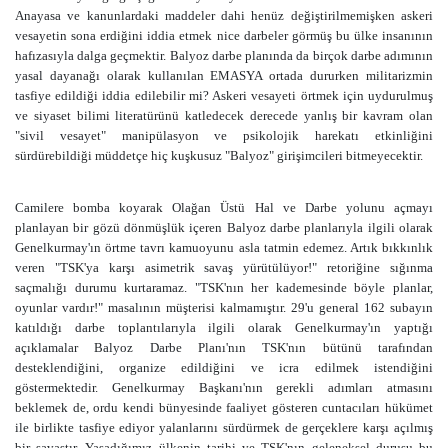
Anayasa ve kanunlardaki maddeler dahi henüz değiştirilmemişken askeri
vesayetin sona erdiğini iddia etmek nice darbeler görmüş bu ülke insanının
hafızasıyla dalga geçmektir. Balyoz darbe planında da birçok darbe adımının
yasal dayanağı olarak kullanılan EMASYA ortada dururken militarizmin
tasfiye edildiği iddia edilebilir mi? Askeri vesayeti örtmek için uydurulmuş
ve siyaset bilimi literatürünü katledecek derecede yanlış bir kavram olan
"sivil vesayet" manipülasyon ve psikolojik harekatı etkinliğini
sürdürebildiği müddetçe hiç kuşkusuz "Balyoz" girişimcileri bitmeyecektir.
Camilere bomba koyarak Olağan Üstü Hal ve Darbe yolunu açmayı
planlayan bir gözü dönmüşlük içeren Balyoz darbe planlarıyla ilgili olarak
Genelkurmay'ın örtme tavrı kamuoyunu asla tatmin edemez. Artık bıkkınlık
veren "TSK'ya karşı asimetrik savaş yürütülüyor!" retoriğine sığınma
saçmalığı durumu kurtaramaz. "TSK'nın her kademesinde böyle planlar,
oyunlar vardır!" masalının müşterisi kalmamıştır. 29'u general 162 subayın
katıldığı darbe toplantılarıyla ilgili olarak Genelkurmay'ın yaptığı
açıklamalar Balyoz Darbe Planı'nın TSK'nın bütünü tarafından
desteklendiğini, organize edildiğini ve icra edilmek istendiğini
göstermektedir. Genelkurmay Başkanı'nın gerekli adımları atmasını
beklemek de, ordu kendi bünyesinde faaliyet gösteren cuntacıları hükümet
ile birlikte tasfiye ediyor yalanlarını sürdürmek de gerçeklere karşı açılmış
bir savaştır. Yaşadığımız ülkenin tarihi ve TSK'nın geleneksel duruşu bu