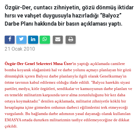
Özgür-Der, cuntacı zihniyetin, gözü dönmüş iktidar
hırsı ve vahşet duygusuyla hazırladığı “Balyoz”
Darbe Planı hakkında bir basın açıklaması yaptı.
21 Ocak 2010
Özgür-Der Genel Sekreteri Musa Üzer
'in yaptığı açıklamada camilere
bomba koyarak olağanüstü hal ve darbe yolunu açmayı planlayan bir gözü
dönmüşlük içeren Balyoz darbe planlarıyla ilgili olarak Genelkurmay'ın
örtme tavrının kabul edilemez olduğu ifade edildi. "Balyoz harekâtı siyasi
partiler, medya, kitle örgütleri, sendikalar ve kamuoyunun darbe planları ve
en temelde militarizm karşısında tavır alma zorunluluğunu bir kez daha
ortaya koymaktadır." denilen açıklamada, militarist zihniyetle köklü bir
hesaplaşma içine girmeden ordunun darbeci eğilimlerini terk etmeyeceği
vurgulandı. Bu bağlamda darbe adımının yasal dayanağı olarak kullanılan
EMASYA ortada dururken militarizmin tasfiye edilemeyeceğine de dikkat
çekildi.