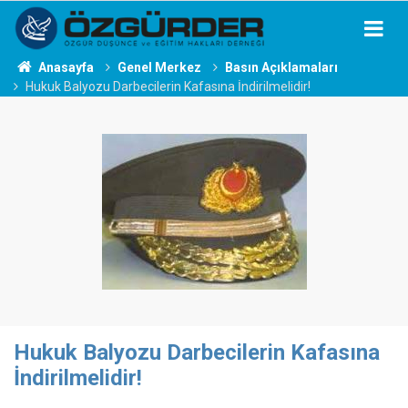
Anasayfa
Genel Merkez
Basın Açıklamaları
Hukuk Balyozu Darbecilerin Kafasına İndirilmelidir!
Hukuk Balyozu Darbecilerin Kafasına
İndirilmelidir!