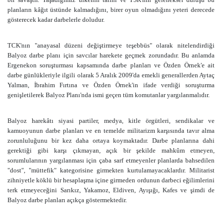
planların kâğıt üstünde kalmadığını, birer oyun olmadığını yeteri derecede
gösterecek kadar darbelerle doludur.
TCK'nın "anayasal düzeni değiştirmeye teşebbüs" olarak nitelendirdiği
Balyoz darbe planı için savcılar harekete geçmek zorundadır. Bu anlamda
Ergenekon soruşturması kapsamında darbe planları ve Özden Örnek'e ait
darbe günlükleriyle ilgili olarak 5 Aralık 2009'da emekli generallerden Aytaç
Yalman, İbrahim Fırtına ve Özden Örnek'in ifade verdiği soruşturma
genişletilerek Balyoz Planı'nda ismi geçen tüm komutanlar yargılanmalıdır.
Balyoz harekâtı siyasi partiler, medya, kitle örgütleri, sendikalar ve
kamuoyunun darbe planları ve en temelde militarizm karşısında tavır alma
zorunluluğunu bir kez daha ortaya koymaktadır. Darbe planlarına dahi
gerektiği gibi karşı çıkmayan, açık bir şekilde mahkûm etmeyen,
sorumlularının yargılanması için çaba sarf etmeyenler planlarda bahsedilen
"dost", "müttefik" kategorisine girmekten kurtulamayacaklardır. Militarist
zihniyetle köklü bir hesaplaşma içine girmeden ordunun darbeci eğilimlerini
terk etmeyeceğini Sarıkız, Yakamoz, Eldiven, Ayışığı, Kafes ve şimdi de
Balyoz darbe planları açıkça göstermektedir.