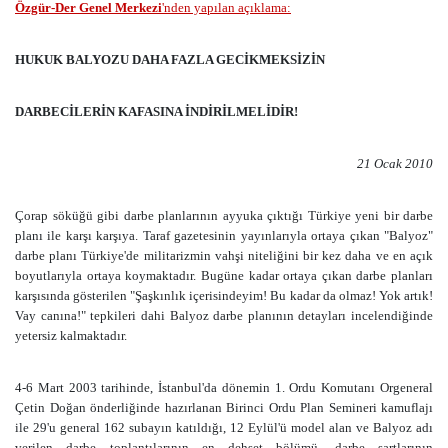
Özgür-Der Genel Merkezi
'nden yapılan açıklama:
HUKUK BALYOZU DAHA FAZLA GECİKMEKSİZİN
DARBECİLERİN KAFASINA İNDİRİLMELİDİR!
21 Ocak 2010
Çorap söküğü gibi darbe planlarının ayyuka çıktığı Türkiye yeni bir darbe
planı ile karşı karşıya. Taraf gazetesinin yayınlarıyla ortaya çıkan "Balyoz"
darbe planı Türkiye'de militarizmin vahşi niteliğini bir kez daha ve en açık
boyutlarıyla ortaya koymaktadır. Bugüne kadar ortaya çıkan darbe planları
karşısında gösterilen "Şaşkınlık içerisindeyim! Bu kadar da olmaz! Yok artık!
Vay canına!" tepkileri dahi Balyoz darbe planının detayları incelendiğinde
yetersiz kalmaktadır.
4-6 Mart 2003 tarihinde, İstanbul'da dönemin 1. Ordu Komutanı Orgeneral
Çetin Doğan önderliğinde hazırlanan Birinci Ordu Plan Semineri kamuflajı
ile 29'u general 162 subayın katıldığı, 12 Eylül'ü model alan ve Balyoz adı
verilen darbe toplantılarının en dehşet bölümü, darbe şartlarının