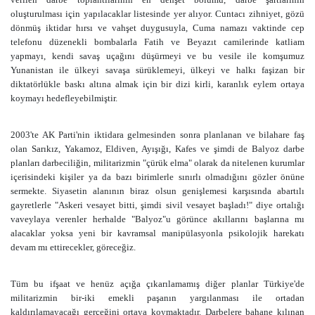
oluşturulması için yapılacaklar listesinde yer alıyor. Cuntacı zihniyet, gözü
dönmüş iktidar hırsı ve vahşet duygusuyla, Cuma namazı vaktinde cep
telefonu düzenekli bombalarla Fatih ve Beyazıt camilerinde katliam
yapmayı, kendi savaş uçağını düşürmeyi ve bu vesile ile komşumuz
Yunanistan ile ülkeyi savaşa sürüklemeyi, ülkeyi ve halkı faşizan bir
diktatörlükle baskı altına almak için bir dizi kirli, karanlık eylem ortaya
koymayı hedefleyebilmiştir.
2003'te AK Parti'nin iktidara gelmesinden sonra planlanan ve bilahare faş
olan Sarıkız, Yakamoz, Eldiven, Ayışığı, Kafes ve şimdi de Balyoz darbe
planları darbeciliğin, militarizmin "çürük elma" olarak da nitelenen kurumlar
içerisindeki kişiler ya da bazı birimlerle sınırlı olmadığını gözler önüne
sermekte. Siyasetin alanının biraz olsun genişlemesi karşısında abartılı
gayretlerle "Askeri vesayet bitti, şimdi sivil vesayet başladı!" diye ortalığı
vaveylaya verenler herhalde "Balyoz"u görünce akıllarını başlarına mı
alacaklar yoksa yeni bir kavramsal manipülasyonla psikolojik harekatı
devam mı ettirecekler, göreceğiz.
Tüm bu ifşaat ve henüz açığa çıkarılamamış diğer planlar Türkiye'de
militarizmin bir-iki emekli paşanın yargılanması ile ortadan
kaldırılamayacağı gerçeğini ortaya koymaktadır. Darbelere bahane kılınan