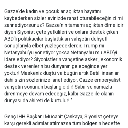
Gazze'de kadın ve çocuklar açlıktan hayatını
kaybederken sizler evinizde rahat oturabileceğinizi mi
zannediyorsunuz? Gazze'nin tamamı açlıktan ölmelidir
diyen Siyonist çete yetkilileri ve onlara destek çıkan
ABD’li politikacılar başlattıkları vahşetin dehşetli
sonuçlarıyla elbet yüzleşeceklerdir. Trump mı
Netanyahu’yu yönetiyor yoksa Netanyahu mu ABD’yi
idare ediyor? Siyonistlerin vahşetine askeri, ekonomik
destek verenlerin bu dünyanın geleceğinde yeri
yoktur! Maskeniz düştü ve bugün artık Batılı insanlar
dahi sizin sözlerinize lanet ediyor. Gazze emperyalist
vahşetin sonunun başlangıcıdır! Sabır ve namazla
direnmeye devam edeceğiz, kalbi Gazze ile olanın
dünyası da ahireti de kurtulur! "
Genç İHH Başkanı Mücahit Çankaya, Siyonist çeteye
karşı gerekli adımlar atılmazsa tüm bölgenin hedefte