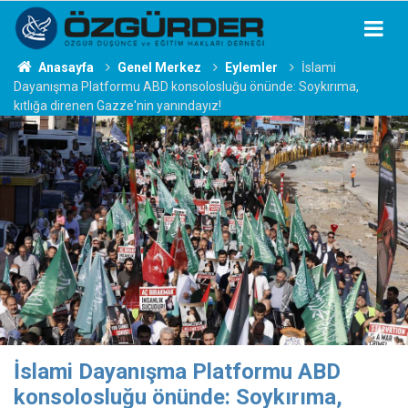
Anasayfa
Genel Merkez
Eylemler
İslami
Dayanışma Platformu ABD konsolosluğu önünde: Soykırıma,
kıtlığa direnen Gazze'nin yanındayız!
İslami Dayanışma Platformu ABD
konsolosluğu önünde: Soykırıma,