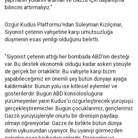
yapmanın yollarını aramalı ve Gazze için dayanışma
bilincini artırmalıyız."
Özgür Kudüs Platformu'ndan Süleyman Kızılçınar,
Siyonist çetenin vahşetine karşı umutsuzluğa
düşmenin esas yenilgi olduğunu belirtti.
"Siyonist çetenin attığı her bombada ABD’nin desteği
var. Bu destek ekonomik olduğu kadar askeri yönüyle
de gerçek bir ortaklıktır. Bu vahşete karşı bizim
yapabileceğimiz en önemli şey bütün dünyayı ayağa
kaldırmaktır. Bunun yolu ise kitlesel eylemler ve
gösterilerdir. Bugün ABD konsolosluğuna
yürümeyenler yarın Kudüs'ü özgürleştirecek yürüyüşü
gerçekleştiremezler. Bugün çocuklarımız, gençlerimiz
Gazze yürüyüşleriyle onurlu bir direnişin paydaşı
olmayı öğreniyorlar. Gazze ile birlikte bütün dünya
derin uykusundan uyanıyor. Bu uyanışı görmezden