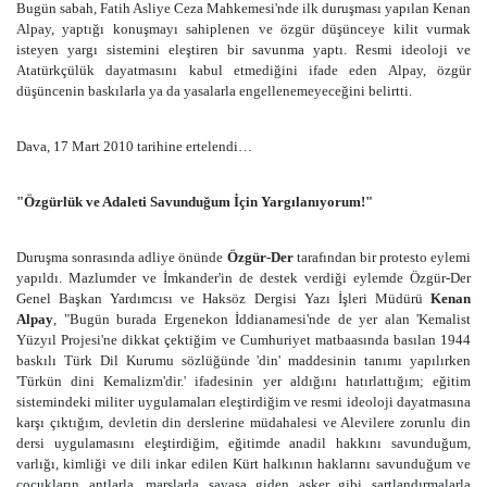
Bugün sabah, Fatih Asliye Ceza Mahkemesi'nde ilk duruşması yapılan Kenan
Alpay, yaptığı konuşmayı sahiplenen ve özgür düşünceye kilit vurmak
isteyen yargı sistemini eleştiren bir savunma yaptı. Resmi ideoloji ve
Atatürkçülük dayatmasını kabul etmediğini ifade eden Alpay, özgür
düşüncenin baskılarla ya da yasalarla engellenemeyeceğini belirtti.
Dava, 17 Mart 2010 tarihine ertelendi…
"Özgürlük ve Adaleti Savunduğum İçin Yargılanıyorum!"
Duruşma sonrasında adliye önünde
Özgür-Der
tarafından bir protesto eylemi
yapıldı. Mazlumder ve İmkander'in de destek verdiği eylemde
Özgür-Der
Genel Başkan Yardımcısı ve Haksöz Dergisi Yazı İşleri Müdürü
Kenan
Alpay
, "Bugün burada Ergenekon İddianamesi'nde de yer alan 'Kemalist
Yüzyıl Projesi'ne dikkat çektiğim ve Cumhuriyet matbaasında basılan 1944
baskılı Türk Dil Kurumu sözlüğünde 'din' maddesinin tanımı yapılırken
'Türkün dini Kemalizm'dir.' ifadesinin yer aldığını hatırlattığım; eğitim
sistemindeki militer uygulamaları eleştirdiğim ve resmi ideoloji dayatmasına
karşı çıktığım, devletin din derslerine müdahalesi ve Alevilere zorunlu din
dersi uygulamasını eleştirdiğim, eğitimde anadil hakkını savunduğum,
varlığı, kimliği ve dili inkar edilen Kürt halkının haklarını savunduğum ve
çocukların antlarla, marşlarla savaşa giden asker gibi şartlandırmalarla