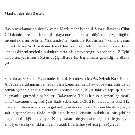
Mazlumder'den Destek
Basın açıklamasına destek veren Mazlumder İstanbul Şubesi Başkanı
Cihat
Gökdemir
,
resmi ideoloji dayatmasına karşı düşünce özgürlüğünü
savunduklarını belirtti. Mazlumder'in "Andımız Kaldırılsın!" kampanyasını
da hatırlatan Av. Gökdemir temel hak ve özgürlükleri baskı altında tutan
kanuni düzenlemelerle hukukun tesis edilemeyeceğini bu sebeple 12 Eylül
darbe anayasasının kökten değiştirilerek işe başlanması gerektiğine dikkat
çekti.
Son olarak söz alan Mazlumder Hukuk Komitesinden
Av. Selçuk Kar
, Kenan
Alpay'ın yargılanmasına neden olan konuşmanın 13 ay önce yapıldığı ve bu
zaman içinde hiçbir kimsenin bu konuşma dolayısıyla tahrike kapılıp kin ve
düşmanlık gütmediğini belirtti. Dolayısıyla "Halkı kin ve düşmanlığa tahrik
etme" suçunun oluşmadığını ifade eden Kar, TCK 216. maddenin eski 312.
maddenin devamı olarak uygulandığına dikkat çekti. Bu madde dolayısıyla
salt düşüncelerini ifade ettiği için birçok kişinin hukuksuz bir şekilde
mağdur edildiğini söyleyen Kar, yasaların değişmesine rağmen değişmeyen
zihniyet ve alışkanlıkların yeni hukuk ihlallerine yol açtığını söyledi.