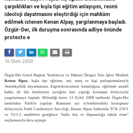
çarpıklıkları ve kışla tipi eğitim anlayışını, resmi
ideoloji dayatmasını eleştirdiği için mahkûm
edilmek istenen Kenan Alpay, yargılanmaya başladı.
Özgür-Der, ilk duruşma sonrasında adliye önünde
protesto e
16 Ekim 2009
Özgür-Der Genel Başkan Yardımcısı ve Haksöz Dergisi Yazı İşleri Müdürü
Kenan Alpay
, kışla tipi eğitime, ant, marş ve kişi putlaştırmalarıyla
Atatürkçülük dayatmasına, Ergenekoncuların karanlığına, eğitimde anadil
hakkı ile din derslerinin içeriğine dair yaptığı konuşma dolayısıyla
yargılanmaya başladı. Bilindiği üzere 13 Eylül 2008 tarihinde Özgür-Der
tarafından Fatih'te yapılan Ramazan ayı eylemlerindeki konuşması
dolayısıyla Fatih Cumhuriyet Savcılığı, Kenan Alpay hakkında TCK 216/1
ve 53/1-2 maddeleri gereğince "halkı kin ve düşmanlığa tahrik etme"
suçlamasıyla dava açmıştı.