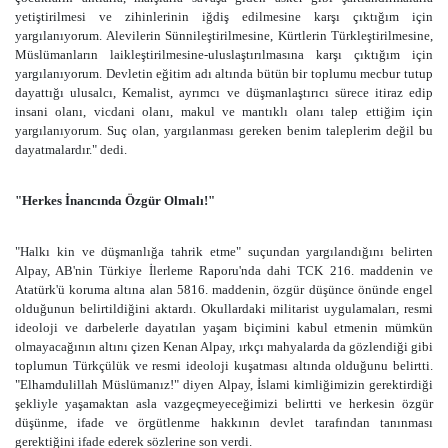
yetiştirilmesi ve zihinlerinin iğdiş edilmesine karşı çıktığım için
yargılanıyorum. Alevilerin Sünnileştirilmesine, Kürtlerin Türkleştirilmesine,
Müslümanların laikleştirilmesine-uluslaştırılmasına karşı çıktığım için
yargılanıyorum. Devletin eğitim adı altında bütün bir toplumu mecbur tutup
dayattığı ulusalcı, Kemalist, ayrımcı ve düşmanlaştırıcı sürece itiraz edip
insani olanı, vicdani olanı, makul ve mantıklı olanı talep ettiğim için
yargılanıyorum. Suç olan, yargılanması gereken benim taleplerim değil bu
dayatmalardır." dedi.
"Herkes İnancında Özgür Olmalı!"
"Halkı kin ve düşmanlığa tahrik etme" suçundan yargılandığını belirten
Alpay, AB'nin Türkiye İlerleme Raporu'nda dahi TCK 216. maddenin ve
Atatürk'ü koruma altına alan 5816. maddenin, özgür düşünce önünde engel
olduğunun belirtildiğini aktardı. Okullardaki militarist uygulamaları, resmi
ideoloji ve darbelerle dayatılan yaşam biçimini kabul etmenin mümkün
olmayacağının altını çizen Kenan Alpay, ırkçı mahyalarda da gözlendiği gibi
toplumun Türkçülük ve resmi ideoloji kuşatması altında olduğunu belirtti.
"Elhamdulillah Müslümanız!" diyen Alpay, İslami kimliğimizin gerektirdiği
şekliyle yaşamaktan asla vazgeçmeyeceğimizi belirtti ve herkesin özgür
düşünme, ifade ve örgütlenme hakkının devlet tarafından tanınması
gerektiğini ifade ederek sözlerine son verdi.