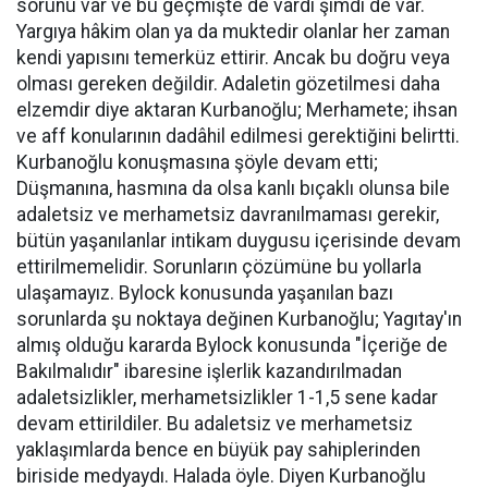
sorunu var ve bu geçmişte de vardı şimdi de var.
Yargıya hâkim olan ya da muktedir olanlar her zaman
kendi yapısını temerküz ettirir. Ancak bu doğru veya
olması gereken değildir. Adaletin gözetilmesi daha
elzemdir diye aktaran Kurbanoğlu; Merhamete; ihsan
ve aff konularının dadâhil edilmesi gerektiğini belirtti.
Kurbanoğlu konuşmasına şöyle devam etti;
Düşmanına, hasmına da olsa kanlı bıçaklı olunsa bile
adaletsiz ve merhametsiz davranılmaması gerekir,
bütün yaşanılanlar intikam duygusu içerisinde devam
ettirilmemelidir. Sorunların çözümüne bu yollarla
ulaşamayız. Bylock konusunda yaşanılan bazı
sorunlarda şu noktaya değinen Kurbanoğlu; Yagıtay'ın
almış olduğu kararda Bylock konusunda "İçeriğe de
Bakılmalıdır" ibaresine işlerlik kazandırılmadan
adaletsizlikler, merhametsizlikler 1-1,5 sene kadar
devam ettirildiler. Bu adaletsiz ve merhametsiz
yaklaşımlarda bence en büyük pay sahiplerinden
biriside medyaydı. Halada öyle. Diyen Kurbanoğlu