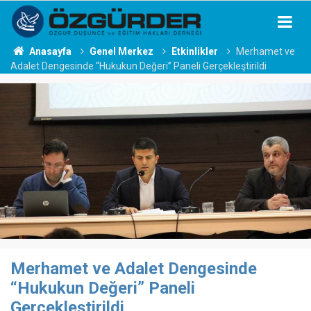
Anasayfa
Genel Merkez
Etkinlikler
Merhamet ve
Adalet Dengesinde “Hukukun Değeri” Paneli Gerçekleştirildi
Merhamet ve Adalet Dengesinde
“Hukukun Değeri” Paneli
Gerçekleştirildi