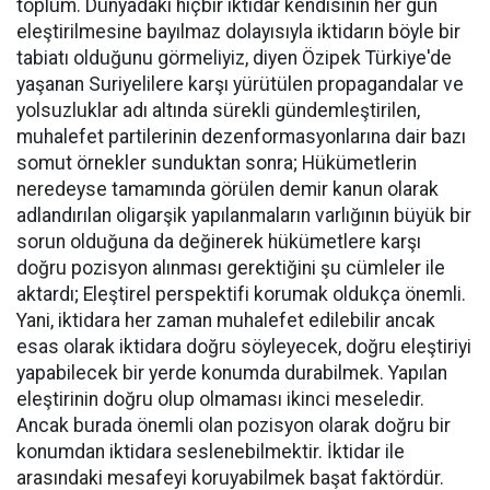
toplum. Dünyadaki hiçbir iktidar kendisinin her gün
eleştirilmesine bayılmaz dolayısıyla iktidarın böyle bir
tabiatı olduğunu görmeliyiz, diyen Özipek Türkiye'de
yaşanan Suriyelilere karşı yürütülen propagandalar ve
yolsuzluklar adı altında sürekli gündemleştirilen,
muhalefet partilerinin dezenformasyonlarına dair bazı
somut örnekler sunduktan sonra; Hükümetlerin
neredeyse tamamında görülen demir kanun olarak
adlandırılan oligarşik yapılanmaların varlığının büyük bir
sorun olduğuna da değinerek hükümetlere karşı
doğru pozisyon alınması gerektiğini şu cümleler ile
aktardı; Eleştirel perspektifi korumak oldukça önemli.
Yani, iktidara her zaman muhalefet edilebilir ancak
esas olarak iktidara doğru söyleyecek, doğru eleştiriyi
yapabilecek bir yerde konumda durabilmek. Yapılan
eleştirinin doğru olup olmaması ikinci meseledir.
Ancak burada önemli olan pozisyon olarak doğru bir
konumdan iktidara seslenebilmektir. İktidar ile
arasındaki mesafeyi koruyabilmek başat faktördür.