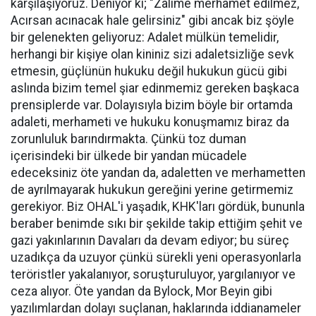
karşılaşıyoruz. Deniyor ki; "Zalime merhamet edilmez,
Acırsan acınacak hale gelirsiniz" gibi ancak biz şöyle
bir gelenekten geliyoruz: Adalet mülkün temelidir,
herhangi bir kişiye olan kininiz sizi adaletsizliğe sevk
etmesin, güçlünün hukuku değil hukukun gücü gibi
aslında bizim temel şiar edinmemiz gereken başkaca
prensiplerde var. Dolayısıyla bizim böyle bir ortamda
adaleti, merhameti ve hukuku konuşmamız biraz da
zorunluluk barındırmakta. Çünkü toz duman
içerisindeki bir ülkede bir yandan mücadele
edeceksiniz öte yandan da, adaletten ve merhametten
de ayrılmayarak hukukun gereğini yerine getirmemiz
gerekiyor. Biz OHAL'i yaşadık, KHK'ları gördük, bununla
beraber benimde sıkı bir şekilde takip ettiğim şehit ve
gazi yakınlarının Davaları da devam ediyor; bu süreç
uzadıkça da uzuyor çünkü sürekli yeni operasyonlarla
teröristler yakalanıyor, soruşturuluyor, yargılanıyor ve
ceza alıyor. Öte yandan da Bylock, Mor Beyin gibi
yazılımlardan dolayı suçlanan, haklarında iddianameler