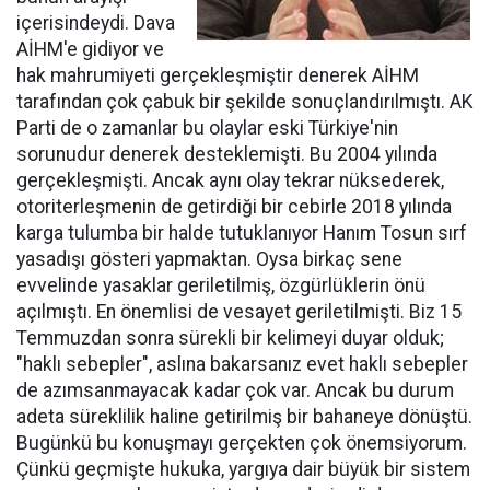
içerisindeydi. Dava
AİHM'e gidiyor ve
hak mahrumiyeti gerçekleşmiştir denerek AİHM
tarafından çok çabuk bir şekilde sonuçlandırılmıştı. AK
Parti de o zamanlar bu olaylar eski Türkiye'nin
sorunudur denerek desteklemişti. Bu 2004 yılında
gerçekleşmişti. Ancak aynı olay tekrar nüksederek,
otoriterleşmenin de getirdiği bir cebirle 2018 yılında
karga tulumba bir halde tutuklanıyor Hanım Tosun sırf
yasadışı gösteri yapmaktan. Oysa birkaç sene
evvelinde yasaklar geriletilmiş, özgürlüklerin önü
açılmıştı. En önemlisi de vesayet geriletilmişti. Biz 15
Temmuzdan sonra sürekli bir kelimeyi duyar olduk;
"haklı sebepler", aslına bakarsanız evet haklı sebepler
de azımsanmayacak kadar çok var. Ancak bu durum
adeta süreklilik haline getirilmiş bir bahaneye dönüştü.
Bugünkü bu konuşmayı gerçekten çok önemsiyorum.
Çünkü geçmişte hukuka, yargıya dair büyük bir sistem