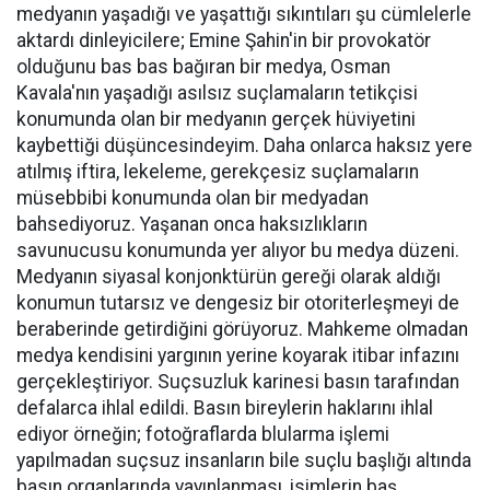
medyanın yaşadığı ve yaşattığı sıkıntıları şu cümlelerle
aktardı dinleyicilere; Emine Şahin'in bir provokatör
olduğunu bas bas bağıran bir medya, Osman
Kavala'nın yaşadığı asılsız suçlamaların tetikçisi
konumunda olan bir medyanın gerçek hüviyetini
kaybettiği düşüncesindeyim. Daha onlarca haksız yere
atılmış iftira, lekeleme, gerekçesiz suçlamaların
müsebbibi konumunda olan bir medyadan
bahsediyoruz. Yaşanan onca haksızlıkların
savunucusu konumunda yer alıyor bu medya düzeni.
Medyanın siyasal konjonktürün gereği olarak aldığı
konumun tutarsız ve dengesiz bir otoriterleşmeyi de
beraberinde getirdiğini görüyoruz. Mahkeme olmadan
medya kendisini yargının yerine koyarak itibar infazını
gerçekleştiriyor. Suçsuzluk karinesi basın tarafından
defalarca ihlal edildi. Basın bireylerin haklarını ihlal
ediyor örneğin; fotoğraflarda blularma işlemi
yapılmadan suçsuz insanların bile suçlu başlığı altında
basın organlarında yayınlanması, isimlerin baş