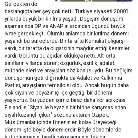
Gerçekten de
başlangıçta her şey çok netti. Türkiye siyaseti 2000'li
yıllarda büyük bir kırılma yaşadı. Değişim dönüşüm
aşamasında DP ve ANAP'ın ardından üçüncü büyük
ivme gerçekleşti. Olumlu anlamda bir kırılma dönemi
yaşandı bu süreçlerde. Bir tarafta Kemalist oligarşi
vardı, bir tarafta da oligarşinin mağdur ettiği kesimler
vardı. Görüntü bu açıdan oldukça netti. Alt-orta
sınıfların yıllarca süren; özgürlük, eşitlik, adalet
mücadeleleri ve arayışları söz konusuydu. Bu değişim
dönüşümün getirdiği nokta da Adalet ve Kalkınma
Partisi, arayışların temsilcisi oldu. Ancak bugün daha
çok siyah ve beyazın iç içe geçtiği bir dönemi
yaşıyoruz. Bu yüzden işimiz biraz daha zor açıkçası.
Einland'ın "Siyah ile beyazın bir birine karışmasından
siyah kazançlı çıkar" sözünü aktaran Özipek,
Müslümanlar içinde fitnenin en kolay üreyeceği
dönem işte böyle dönemlerdir. Böyle dönemlerde
kutuplaşmanın, taraflı bakış açısının, tek bir