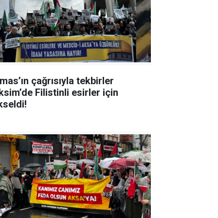
mas’ın çağrısıyla tekbirler
sim’de Filistinli esirler için
kseldi!