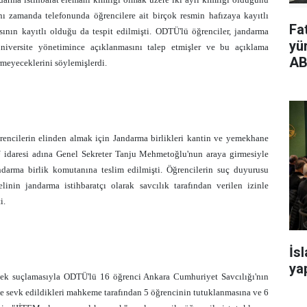
aynı zamanda telefonunda öğrencilere ait birçok resmin hafızaya kayıtlı
Fa
sının kayıtlı olduğu da tespit edilmişti. ODTÜ'lü öğrenciler, jandarma
yü
niversite yönetimince açıklanmasını talep etmişler ve bu açıklama
AB
rmeyeceklerini söylemişlerdi.
ğrencilerin elinden almak için Jandarma birlikleri kantin ve yemekhane
Ü idaresi adına Genel Sekreter Tanju Mehmetoğlu'nun araya girmesiyle
andarma birlik komutanına teslim edilmişti. Öğrencilerin suç duyurusu
in jandarma istihbaratçı olarak savcılık tarafından verilen izinle
i.
İs
yap
mek suçlamasıyla ODTÜ'lü 16 öğrenci Ankara Cumhuriyet Savcılığı'nın
 ve sevk edildikleri mahkeme tarafından 5 öğrencinin tutuklanmasına ve 6