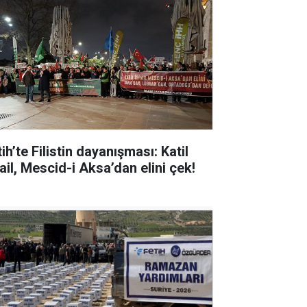
ih’te Filistin dayanışması: Katil
ail, Mescid-i Aksa’dan elini çek!