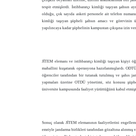
tespit etmişlerdi. İstihbaratçı kimliği taşıyan şahsın 
olduğu, çok sayıda askeri personele ait telefon numara
kimliği taşıyan şüpheli şahsın amacı ve görevinin ü
yapılıncaya kadar şüphelinin kampustan çıkışına izin ve
JİTEM elemanı ve istihbaratçı kimliği taşıyan kişiyi ö
mahallini kuşatarak operasyona hazırlanmışlardı. ODT
öğrenciler tarafından bir tutanak tutulmuş ve şahıs j
yapmaları üzerine OTDÜ yönetimi, söz konusu şüphelin
üniversite kampusunda faaliyet yürüttüğünü kabul etmişt
Sonuç olarak JİTEM elemanının faaliyetlerini engelle
emriyle jandarma birlikleri tarafından gözaltına alınmış