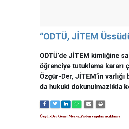
“ODTÜ, JİTEM Üssüdü
ODTÜ’de JİTEM kimliğine sahi
öğrenciye tutuklama kararı 
Özgür-Der, JİTEM’in varlığı 
da hukuki dokunulmazlıkla ko
Özgür-Der Genel Merkezi'nden yapılan açıklama: