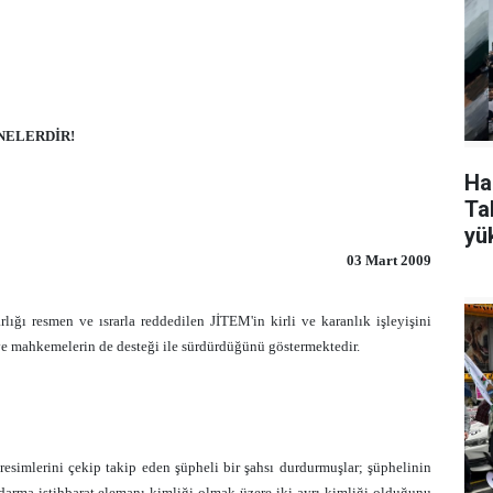
NELERDİR!
Ha
Tak
yü
03 Mart 2009
lığı resmen ve ısrarla reddedilen JİTEM'in kirli ve karanlık işleyişini
e mahkemelerin de desteği ile sürdürdüğünü göstermektedir.
simlerini çekip takip eden şüpheli bir şahsı durdurmuşlar; şüphelinin
jandarma istihbarat elemanı kimliği olmak üzere iki ayrı kimliği olduğunu