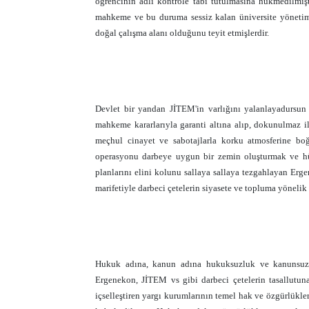
öğrencinin adli kontrole tabi tutulmasına hükmedilmiş
mahkeme ve bu duruma sessiz kalan üniversite yönetimi
doğal çalışma alanı olduğunu teyit etmişlerdir.
Devlet bir yandan JİTEM'in varlığını yalanlayadursun
mahkeme kararlarıyla garanti altına alıp, dokunulmaz ila
meçhul cinayet ve sabotajlarla korku atmosferine bo
operasyonu darbeye uygun bir zemin oluşturmak ve hük
planlarını elini kolunu sallaya sallaya tezgahlayan Erg
marifetiyle darbeci çetelerin siyasete ve topluma yönelik i
Hukuk adına, kanun adına hukuksuzluk ve kanunsuzluk
Ergenekon, JİTEM vs gibi darbeci çetelerin tasallutu
içselleştiren yargı kurumlarının temel hak ve özgürlükl