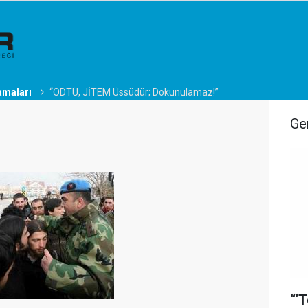
amaları
“ODTÜ, JİTEM Üssüdür; Dokunulamaz!”
Ge
“‘