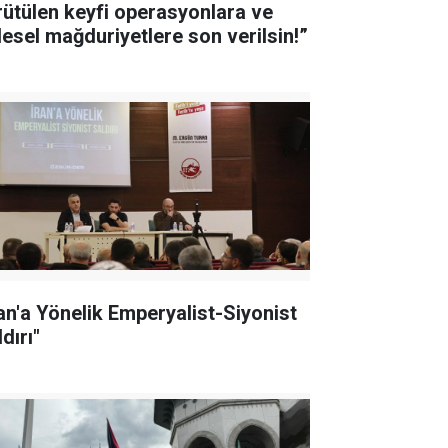
rütülen keyfi operasyonlara ve
tlesel mağduriyetlere son verilsin!”
ran'a Yönelik Emperyalist-Siyonist
dırı"