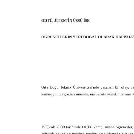
ODTÜ, JİTEM'İN ÜSSÜ İSE
ÖĞRENCİLERİN YERİ DOĞAL OLARAK HAPİSHA
Orta Doğu Teknik Üniversitesi'nde yaşanan bir olay, var
kamuoyunun gözleri önünde, üniversite yönetimlerinin v
19 Ocak 2009 tarihinde ODTÜ kampusunda öğrenciler, re
çelişkili beyanları üzerine, üzerini aradıklarında biri 