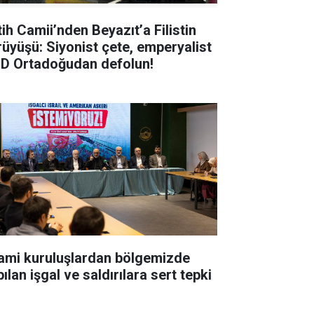
tih Camii’nden Beyazıt’a Filistin
rüyüşü: Siyonist çete, emperyalist
D Ortadoğudan defolun!
lami kuruluşlardan bölgemizde
ılan işgal ve saldırılara sert tepki