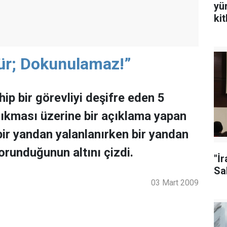
yü
ki
r; Dokunulamaz!”
p bir görevliyi deşifre eden 5
çıkması üzerine bir açıklama yapan
bir yandan yalanlanırken bir yandan
runduğunun altını çizdi.
"İ
Sal
03 Mart 2009