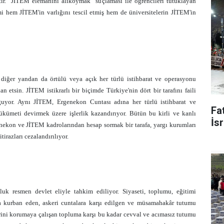
tir. "JİTEM elemanını alıkoymak" suçlaması ile öğrencileri tutuklayan
 hem JİTEM'in varlığını tescil etmiş hem de üniversitelerin JİTEM'in
 diğer yandan da örtülü veya açık her türlü istihbarat ve operasyonu
n etsin. JİTEM istikrarlı bir biçimde Türkiye'nin dört bir tarafını faili
ğuyor. Aynı JİTEM, Ergenekon Cuntası adına her türlü istihbarat ve
Fat
ümeti devirmek üzere işlerlik kazandırıyor. Bütün bu kirli ve kanlı
İsr
enekon ve JİTEM kadrolarından hesap sormak bir tarafa, yargı kurumları
tirazları cezalandırılıyor.
 resmen devlet eliyle tahkim ediliyor. Siyaseti, toplumu, eğitimi
na kurban eden, askeri cuntalara karşı edilgen ve müsamahakâr tutumu
erini korumaya çalışan topluma karşı bu kadar cevval ve acımasız tutumu