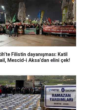
ih’te Filistin dayanışması: Katil
ail, Mescid-i Aksa’dan elini çek!