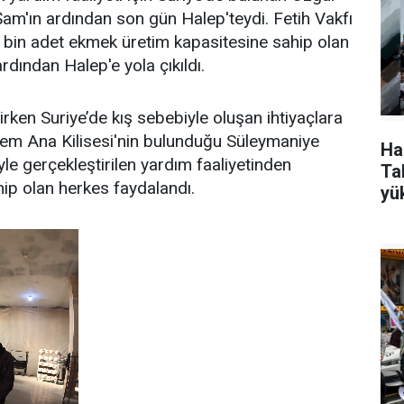
am'ın ardından son gün Halep'teydi. Fetih Vakfı
0 bin adet ekmek üretim kapasitesine sahip olan
ardından Halep'e yola çıkıldı.
irken Suriye’de kış sebebiyle oluşan ihtiyaçlara
yem Ana Kilisesi'nin bulunduğu Süleymaniye
Ha
iyle gerçekleştirilen yardım faaliyetinden
Tak
ahip olan herkes faydalandı.
yü