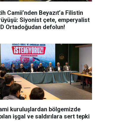
tih Camii’nden Beyazıt’a Filistin
rüyüşü: Siyonist çete, emperyalist
D Ortadoğudan defolun!
lami kuruluşlardan bölgemizde
ılan işgal ve saldırılara sert tepki