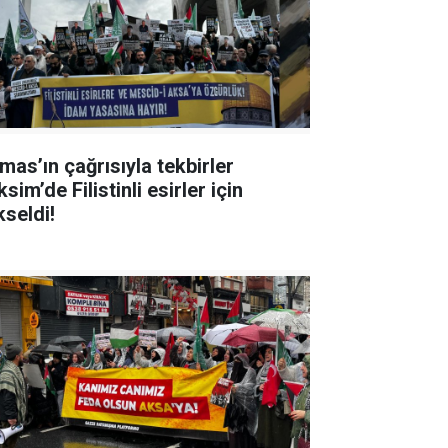
mas’ın çağrısıyla tekbirler
sim’de Filistinli esirler için
kseldi!