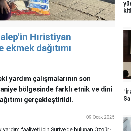
yü
ki
alep'in Hıristiyan
e ekmek dağıtımı
eki yardım çalışmalarının son
niye bölgesinde farklı etnik ve dini
"İ
Sal
ıtımı gerçekleştirildi.
09 Ocak 2025
lik yardım faaliyeti için Suriye’de bulunan Özgür-