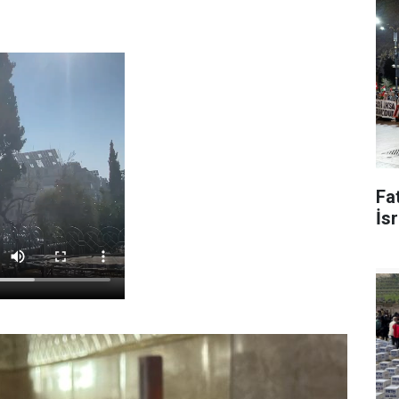
Fat
İsr