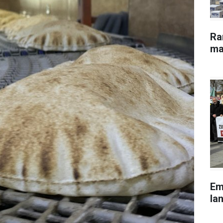
Ra
ma
Em
lan