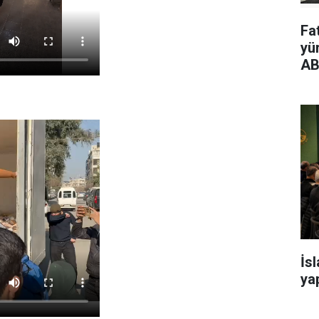
Fa
yü
AB
İs
yap