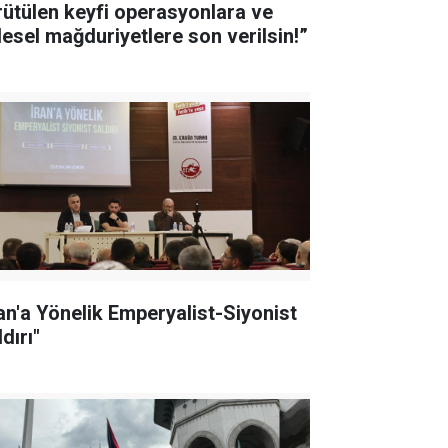
rütülen keyfi operasyonlara ve
tlesel mağduriyetlere son verilsin!”
ran'a Yönelik Emperyalist-Siyonist
dırı"