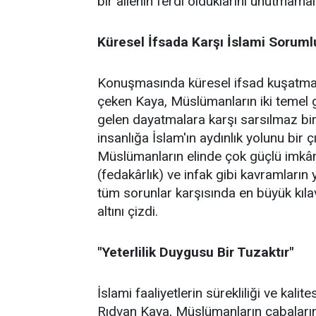
bir ailenin ferdi olduklarını unutmamalar
Küresel İfsada Karşı İslami Soruml
Konuşmasında küresel ifsad kuşatmasın
çeken Kaya, Müslümanların iki temel gö
gelen dayatmalara karşı sarsılmaz bir 
insanlığa İslam'ın aydınlık yolunu bir 
Müslümanların elinde çok güçlü imkânl
(fedakârlık) ve infak gibi kavramların 
tüm sorunlar karşısında en büyük kıl
altını çizdi.
"Yeterlilik Duygusu Bir Tuzaktır"
İslami faaliyetlerin sürekliliği ve kal
Rıdvan Kaya, Müslümanların çabalarında