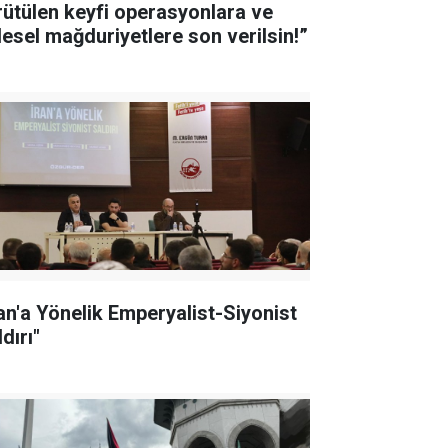
rütülen keyfi operasyonlara ve
tlesel mağduriyetlere son verilsin!”
ran'a Yönelik Emperyalist-Siyonist
dırı"