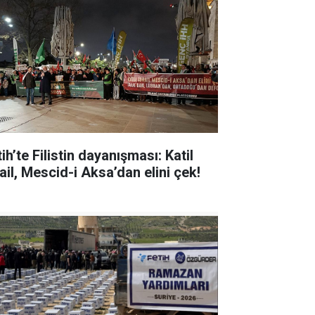
ih’te Filistin dayanışması: Katil
ail, Mescid-i Aksa’dan elini çek!