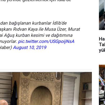
ndan bağışlanan kurbanlar İdlib'de
aşkanı Rıdvan Kaya ile Musa Üzer, Murat
ai Ağuş kurban kesimi ve dağıtımına
Ha
unuyorlar.
pic.twitter.com/USGpoijNsA
Tak
Haber)
August 10, 2019
yü