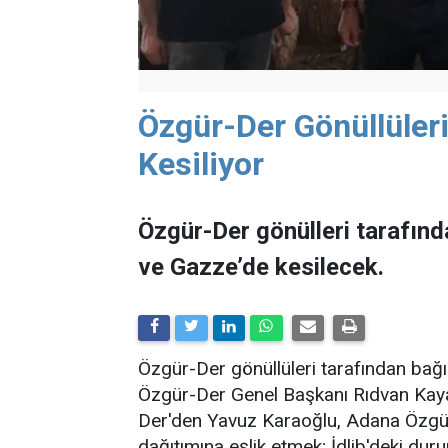
Özgür-Der Gönüllülerin
Kesiliyor
​​​​​​​Özgür-Der gönülleri tara
ve Gazze’de kesilecek.
Özgür-Der gönüllüleri tarafından bağış
Özgür-Der Genel Başkanı Rıdvan Kaya
Der'den Yavuz Karaoğlu, Adana Özgü
dağıtımına eşlik etmek; İdlib'deki du