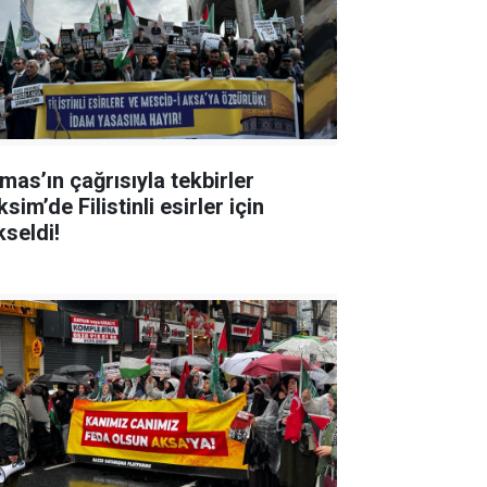
mas’ın çağrısıyla tekbirler
sim’de Filistinli esirler için
kseldi!