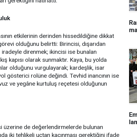
ı gerektiğini hatırlattı.
uluk
Ra
ma
ın etkilerinin derinden hissedildiğine dikkat
revi olduğunu belirtti: Birincisi, dışarıdan
iradeyle direnmek; ikincisi ise bunalan
çıkış kapısı olarak sunmaktır. Kaya, bu yolda
ar olduğunu vurgulayarak; kardeşlik, isar
yol gösterici rolüne değindi. Tevhid inancının ise
avuz ve yegâne kurtuluş reçetesi olduğunun
Em
lan
itesi üzerine de değerlendirmelerde bulunan
 iki tehlikeli uçtan kaçınması gerektiğini ifade