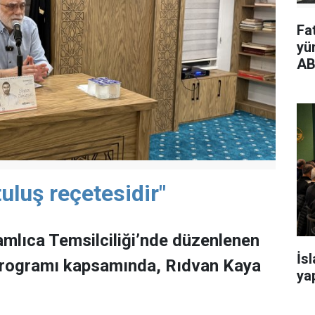
Fa
yü
AB
uluş reçetesidir"
mlıca Temsilciliği’nde düzenlenen
İs
programı kapsamında, Rıdvan Kaya
yap