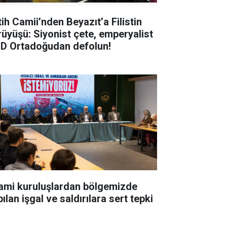
tih Camii’nden Beyazıt’a Filistin
rüyüşü: Siyonist çete, emperyalist
D Ortadoğudan defolun!
lami kuruluşlardan bölgemizde
ılan işgal ve saldırılara sert tepki