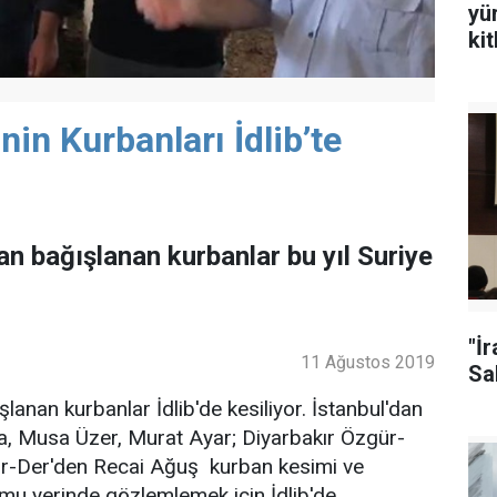
yü
ki
in Kurbanları İdlib’te
fından bağışlanan kurbanlar bu yıl Suriye
"İ
11 Ağustos 2019
Sal
lanan kurbanlar İdlib'de kesiliyor. İstanbul'dan
, Musa Üzer, Murat Ayar; Diyarbakır Özgür-
r-Der'den Recai Ağuş kurban kesimi ve
rumu yerinde gözlemlemek için İdlib'de