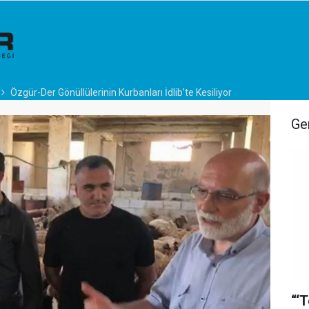
Özgür-Der Gönüllülerinin Kurbanları İdlib’te Kesiliyor
Ge
“‘