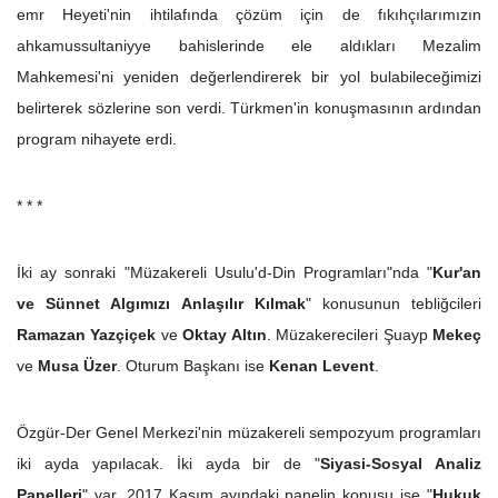
emr Heyeti'nin ihtilafında çözüm için de fıkıhçılarımızın
ahkamussultaniyye bahislerinde ele aldıkları Mezalim
Mahkemesi'ni yeniden değerlendirerek bir yol bulabileceğimizi
belirterek sözlerine son verdi. Türkmen'in konuşmasının ardından
program nihayete erdi.
* * *
İki ay sonraki "Müzakereli Usulu'd-Din Programları"nda "
Kur'an
ve Sünnet Algımızı Anlaşılır Kılmak
" konusunun tebliğcileri
Ramazan Yazçiçek
ve
Oktay Altın
. Müzakerecileri Şuayp
Mekeç
ve
Musa Üzer
. Oturum Başkanı ise
Kenan Levent
.
Özgür-Der Genel Merkezi'nin müzakereli sempozyum programları
iki ayda yapılacak. İki ayda bir de "
Siyasi-Sosyal Analiz
Panelleri
" var. 2017 Kasım ayındaki panelin konusu ise "
Hukuk