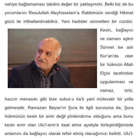
vahiye bağlamaması takdire değer bir yaklaşımdır. Belki biz de bu
yorumlarını Resulullah Aleyhisselam'a Rabbimizin verdiği Hikmet
gücü ile irtibatlandırabiliriz. Yani hadisler sünnetten
bir cüzdür.
Kesin, bağlayıcı
ve zamanı aşkın
Sünnet ise aslı
Kur'an'da olan
bir hükmün Allah
Elçisi tarafından
uygulanması ve
namaz, örtü,
haccın menasıkı gibi bize subut-u ka'ti yani mütevatir bir yolla
gelmesidir. Ramazan Beyan'ın Şura ile ilgili sorusuna da, Şura
hükmünün kesin bir emir değil yönlendirme olduğunu ama bunu
kesin emir olan Ulu'l-emr'e itaat etme ayetiyle birleştirdiğimizde
anlamını da bağlayıcı olarak tefsir etmiş olacağımızı belirtti. Ulu'l-