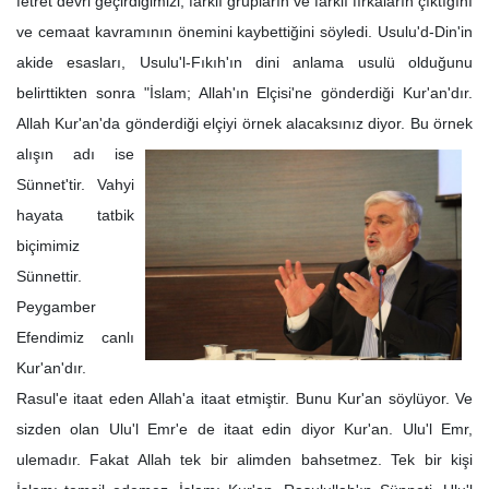
fetret devri geçirdiğimizi, farklı grupların ve farklı fırkaların çıktığını
ve cemaat kavramının önemini kaybettiğini söyledi. Usulu'd-Din'in
akide esasları, Usulu'l-Fıkıh'ın dini anlama usulü olduğunu
belirttikten sonra "İslam; Allah'ın Elçisi'ne gönderdiği Kur'an'dır.
Allah Kur'an'da gönderdiği
elçiyi örnek alacaksınız diyor. Bu örnek
alışın adı ise
Sünnet'tir. Vahyi
hayata tatbik
biçimimiz
Sünnettir.
Peygamber
Efendimiz canlı
Kur'an'dır.
Rasul'e itaat eden Allah'a itaat etmiştir. Bunu Kur'an söylüyor. Ve
sizden olan Ulu'l Emr'e de itaat edin diyor Kur'an. Ulu'l Emr,
ulemadır. Fakat Allah tek bir alimden bahsetmez. Tek bir kişi