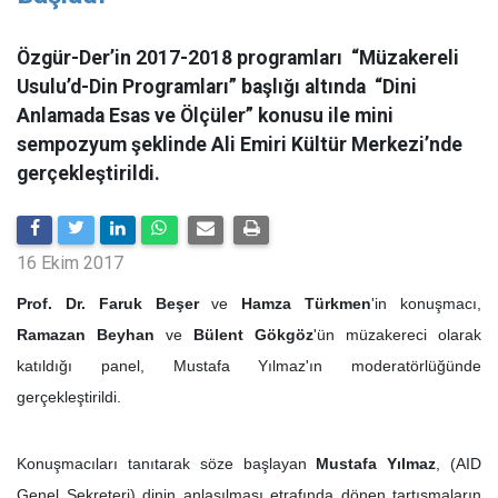
Özgür-Der’in 2017-2018 programları “Müzakereli
Usulu’d-Din Programları” başlığı altında “Dini
Anlamada Esas ve Ölçüler” konusu ile mini
sempozyum şeklinde Ali Emiri Kültür Merkezi’nde
gerçekleştirildi.
16 Ekim 2017
Prof. Dr. Faruk Beşer
ve
Hamza Türkmen
'in konuşmacı,
Ramazan Beyhan
ve
Bülent Gökgöz
'ün müzakereci olarak
katıldığı panel, Mustafa Yılmaz'ın moderatörlüğünde
gerçekleştirildi.
Konuşmacıları tanıtarak söze başlayan
Mustafa Yılmaz
, (AID
Genel Sekreteri) dinin
anlaşılması etrafında dönen tartışmaların