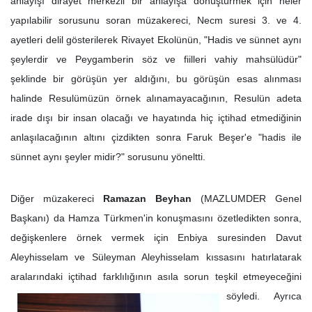
anlayışı dirayet merkezli bir anlayışa dönüştürmek için neler
yapılabilir sorusunu soran müzakereci, Necm suresi 3. ve 4.
ayetleri delil gösterilerek Rivayet Ekolünün, "Hadis ve sünnet aynı
şeylerdir ve Peygamberin söz ve fiilleri vahiy mahsülüdür"
şeklinde bir görüşün yer aldığını, bu görüşün esas alınması
halinde Resulümüzün örnek alınamayacağının, Resulün adeta
irade dışı bir insan olacağı ve hayatında hiç içtihad etmediğinin
anlaşılacağının altını çizdikten sonra Faruk Beşer'e "hadis ile
sünnet aynı şeyler midir?" sorusunu yöneltti.
Diğer müzakereci
Ramazan Beyhan
(MAZLUMDER Genel
Başkanı) da Hamza Türkmen'in konuşmasını özetledikten sonra,
değişkenlere örnek vermek için Enbiya suresinden Davut
Aleyhisselam ve Süleyman Aleyhisselam kıssasını hatırlatarak
aralarındaki içtihad farklılığının asıla sorun teşkil etmeyece
ğini
söyledi. Ayrıca