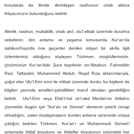
konularda da ilimde derinleşen rasihunun ortak aklına
ihtiyacımızın bulunduğunu belirtti.
Alimlik, rasihun, muttakilik, ortak akıl, ulu'l elbab üzerinde durulma
sebebinin; dini anlama ve yaşama konusunda Kur'an'da
sabikun/hayırda öne geçenler denilen istişari bir akılla ilgili
özlemlerimiz olduğunu söyleyen Türkmen, müşküllerimizin
çözümünün Kur'an'daki Şura teşvikinin en-Nisaburi, Fahreddin
Razi, Taftazânî, Muhammed Abduh, Reşid Rıza aktarımlarıyla,
çoğul olan Ulu'l-Emr emri ile irtibatı üzerinde durdu, bu kişilerin de
bilgileri yanında amelleri-şahidlikleri maruf olmaları gerekliliğini
belirtti. Ulu'l-Emr veya Ehlû'l-hal ve'l-akd Meclisi'nin ihtilafını
çözmekte bugün için "Kur'an ve Sünnet" demenin yeterli cevap
olmadığını, zaten nizalaşmaların bunları anlama sürecinde ortaya
çıktığını belirten Türkmen, Kur'an'ı ve Muhammedi Sünnet'i
anlamada ihtilaf boyutunu ve ihtilaflar boyutunun üstündeki her