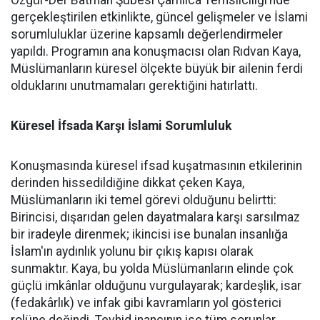
Özgür-Der Batman Şubesi Çamlıca Temsilciliği’nde
gerçekleştirilen etkinlikte, güncel gelişmeler ve İslami
sorumluluklar üzerine kapsamlı değerlendirmeler
yapıldı. Programın ana konuşmacısı olan Rıdvan Kaya,
Müslümanların küresel ölçekte büyük bir ailenin ferdi
olduklarını unutmamaları gerektiğini hatırlattı.
Küresel İfsada Karşı İslami Sorumluluk
Konuşmasında küresel ifsad kuşatmasının etkilerinin
derinden hissedildiğine dikkat çeken Kaya,
Müslümanların iki temel görevi olduğunu belirtti:
Birincisi, dışarıdan gelen dayatmalara karşı sarsılmaz
bir iradeyle direnmek; ikincisi ise bunalan insanlığa
İslam'ın aydınlık yolunu bir çıkış kapısı olarak
sunmaktır. Kaya, bu yolda Müslümanların elinde çok
güçlü imkânlar olduğunu vurgulayarak; kardeşlik, isar
(fedakârlık) ve infak gibi kavramların yol gösterici