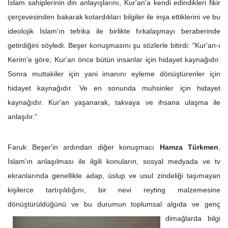
İslam sahiplerinin din anlayışlarını, Kur'an'a kendi edindikleri fikir
çerçevesinden bakarak kotardıkları bilgiler ile inşa ettiklerini ve bu
ideolojik İslam'ın tefrika ile birlikte fırkalaşmayı beraberinde
getirdiğini söyledi. Beşer konuşmasını şu sözlerle bitirdi: "Kur'an-ı
Kerim'e göre; Kur'an önce bütün insanlar için hidayet kaynağıdır.
Sonra muttakiler için yani imanını eyleme dönüştürenler için
hidayet kaynağıdır. Ve en sonunda muhsinler için hidayet
kaynağıdır. Kur'an yaşanarak, takvaya ve ihsana ulaşma ile
anlaşılır."
Faruk Beşer'in ardından diğer konuşmacı
Hamza Türkmen
,
İslam'ın anlaşılması ile ilgili konuların, sosyal medyada ve tv
ekranlarında genellikle adap, üslup ve usul zindeliği taşımayan
kişilerce tartışıldığını, bir nevi reyting malzemesine
dönüştürüldüğünü ve bu durumun toplumsal
algıda ve genç
dimağlarda bilgi