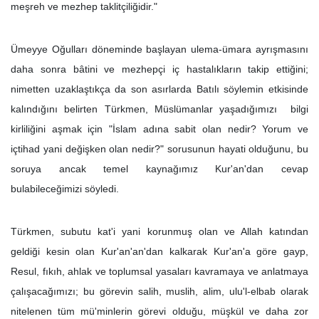
meşreh ve mezhep taklitçiliğidir."
Ümeyye Oğulları döneminde başlayan ulema-ümara ayrışmasını
daha sonra bâtini ve mezhepçi iç hastalıkların takip ettiğini;
nimetten uzaklaştıkça da son asırlarda Batılı söylemin etkisinde
kalındığını belirten Türkmen, Müslümanlar yaşadığımızı bilgi
kirliliğini aşmak için "İslam adına sabit olan nedir? Yorum ve
içtihad yani değişken olan nedir?" sorusunun hayati olduğunu, bu
soruya ancak temel kaynağımız Kur'an'dan cevap
bulabileceğimizi söyledi.
Türkmen, subutu kat'i yani korunmuş olan ve Allah katından
geldiği kesin olan Kur'an'an'dan kalkarak Kur'an'a göre gayp,
Resul, fıkıh, ahlak ve toplumsal yasaları kavramaya ve anlatmaya
çalışacağımızı; bu görevin salih, muslih, alim, ulu'l-elbab olarak
nitelenen tüm mü'minlerin görevi olduğu, müşkül ve daha zor