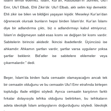
İslamı temsil edemez. İslam; Kur'an, Rasulullah'ın Sünneti, Ulu'l
Emr, Ulu'l Elbab, Ehli Zikir'dir. Ulu'l Elbab, aklı selim kişi demektir.
Ehli zikir ise bilen ve bildiğini yaşayan kişidir. Meseleyi Kur'an'dan
öğrenecek olursak bunların hepsi birden İslam'dır. Kur'an İslamı
diye bir adlandırma çıktı, biz o adlandırmayı kabul etmiyoruz.
İslam'ın değişmeyen sabit esas kısmı ve değişen bir kısmı vardır.
Sabitelerin birincisi akidedir. İkincisi ibadetlerdir. Üçüncüsü ise
ahkamdır. Ahkamın şartları vardır, şartlar varsa uygulanır yoksa
şartlar beklenir. Bid'atler ise sabitelere eklemeler veya
çıkarmalardır." dedi.
Beşer, İslam'da birden fazla cemaatin olamayacağını ancak tek
bir cemaatin olduğunu ve bu cemaatin Ulu'l Emr etrafında birleşen
topluluğu ifade ettiğini söyledi. Ayrıca cemaatin karşıtının farklı
fırkalar dolayısıyla tefrika olduğunu belirtirken, bu tefrikaların
adeta ideolojik İslam anlayışlarını doğurduğunu söyledi. İdeolojik