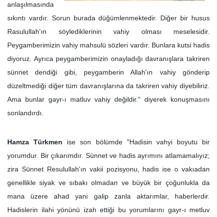
anlaşılmasında
sıkıntı vardır. Sorun burada düğümlenmektedir.
Diğer bir husus
Rasulullah'ın söylediklerinin vahiy olması meselesidir.
Peygamberimizin vahiy mahsulü sözleri vardır. Bunlara kutsi hadis
diyoruz. Ayrıca peygamberimizin onayladığı davranışlara takriren
sünnet dendiği gibi, peygamberin Allah'ın vahiy gönderip
düzeltmediği diğer tüm davranışlarına da takriren vahiy diyebiliriz.
Ama bunlar gayr-ı matluv vahiy değildir." diyerek konuşmasını
sonlandırdı.
Hamza Türkmen
ise son bölümde "Hadisin vahyi boyutu bir
yorumdur. Bir çıkarımdır. Sünnet ve hadis ayrımını atlamamalıyız;
zira Sünnet Resulullah'ın vakii pozisyonu, hadis ise o vakıadan
genellikle siyak ve sıbakı olmadan ve büyük bir çoğunlukla da
mana üzere ahad yani galip zanla aktarımlar, haberlerdir.
Hadislerin ilahi yönünü izah ettiği bu yorumlarını gayr-ı metluv