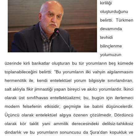
kirliliği
oluşturduğunu
belirtti. Türkmen
devamında
tevhidi
bilinçlenme
yolumuzun
üzerinde kirli barikatlar oluşturan bu tür yorumların beş kümede
toplanabileceğini belirtti: "Bu yorumların ilki vahyin algılanmasını
hermenötik ile, kendi entelektüel yorum bilgisiyle sınırlandıran,
salt aklıyla fikir jimnastiği yapan bireyci ve akılcı yorumlardır. İkinci
olarak üst sınıf/havas entellektüalizmi; bu, bugün için ilerlemeci
modern felsefenin etkisidir; geçmişte ise batıni düşüncelerdir.
Üçüncü olarak entelektüel algıya özenen çözülmedir. Dördüncü
olarak kör taklit yani ammilik derecesindeki delilsiz-tahkiksiz
dindarlık ve bu yorumların sonuncusu da Şura'dan kopukluk ve