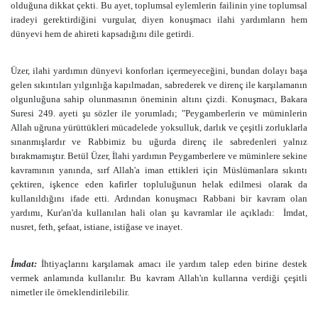
olduğuna dikkat çekti. Bu ayet, toplumsal eylemlerin failinin yine toplumsal
iradeyi gerektirdiğini vurgular, diyen konuşmacı ilahi yardımların hem
dünyevi hem de ahireti kapsadığını dile getirdi.
Üzer, ilahi yardımın dünyevi konforları içermeyeceğini, bundan dolayı başa
gelen sıkıntıları yılgınlığa kapılmadan, sabrederek ve direnç ile karşılamanın
olgunluğuna sahip olunmasının öneminin altını çizdi. Konuşmacı, Bakara
Suresi 249. ayeti şu sözler ile yorumladı; "Peygamberlerin ve müminlerin
Allah uğruna yürüttükleri mücadelede yoksulluk, darlık ve çeşitli zorluklarla
sınanmışlardır ve Rabbimiz bu uğurda direnç ile sabredenleri yalnız
bırakmamıştır. Betül Üzer, İlahi yardımın Peygamberlere ve müminlere sekine
kavramının yanında, sırf Allah'a iman ettikleri için Müslümanlara sıkıntı
çektiren, işkence eden kafirler topluluğunun helak edilmesi olarak da
kullanıldığını ifade etti. Ardından konuşmacı Rabbani bir kavram olan
yardımı, Kur'an'da kullanılan hali olan şu kavramlar ile açıkladı:
İmdat,
nusret, feth, şefaat, istiane, istiğase ve inayet.
İmdat:
İhtiyaçlarını karşılamak amacı ile yardım talep eden birine destek
vermek anlamında kullanılır. Bu kavram Allah'ın kullarına verdiği çeşitli
nimetler ile örneklendirilebilir.