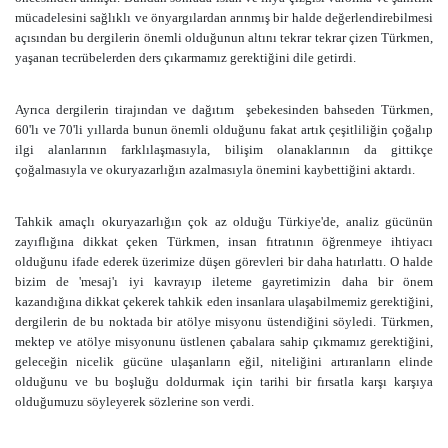
mücadelesini sağlıklı ve önyargılardan arınmış bir halde değerlendirebilmesi
açısından bu dergilerin önemli olduğunun altını tekrar tekrar çizen Türkmen,
yaşanan tecrübelerden ders çıkarmamız gerektiğini dile getirdi.
Ayrıca dergilerin tirajından ve dağıtım şebekesinden bahseden Türkmen,
60'lı ve 70'li yıllarda bunun önemli olduğunu fakat artık çeşitliliğin çoğalıp
ilgi alanlarının farklılaşmasıyla, bilişim olanaklarının da gittikçe
çoğalmasıyla ve okuryazarlığın azalmasıyla önemini kaybettiğini aktardı.
Tahkik amaçlı okuryazarlığın çok az olduğu Türkiye'de, analiz gücünün
zayıflığına dikkat çeken Türkmen, insan fıtratının öğrenmeye ihtiyacı
olduğunu ifade ederek üzerimize düşen görevleri bir daha hatırlattı. O halde
bizim de 'mesaj'ı iyi kavrayıp ileteme gayretimizin daha bir önem
kazandığına dikkat çekerek tahkik eden insanlara ulaşabilmemiz gerektiğini,
dergilerin de bu noktada bir atölye misyonu üstendiğini söyledi. Türkmen,
mektep ve atölye misyonunu üstlenen çabalara sahip çıkmamız gerektiğini,
geleceğin nicelik gücüne ulaşanların eğil, niteliğini artıranların elinde
olduğunu ve bu boşluğu doldurmak için tarihi bir fırsatla karşı karşıya
olduğumuzu söyleyerek sözlerine son verdi.