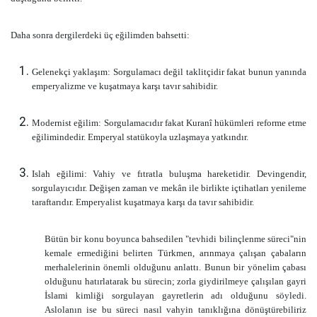
Daha sonra dergilerdeki üç eğilimden bahsetti:
Gelenekçi yaklaşım: Sorgulamacı değil taklitçidir fakat bunun yanında
emperyalizme ve kuşatmaya karşı tavır sahibidir.
Modernist eğilim: Sorgulamacıdır fakat Kuranî hükümleri reforme etme
eğilimindedir. Emperyal statükoyla uzlaşmaya yatkındır.
Islah eğilimi: Vahiy ve fıtratla buluşma hareketidir. Devingendir,
sorgulayıcıdır. Değişen zaman ve mekân ile birlikte içtihatları yenileme
taraftarıdır. Emperyalist kuşatmaya karşı da tavır sahibidir.
Bütün bir konu boyunca bahsedilen "tevhidi bilinçlenme süreci"nin
kemale ermediğini belirten Türkmen, arınmaya çalışan çabaların
merhalelerinin önemli olduğunu anlattı. Bunun bir yönelim çabası
olduğunu hatırlatarak bu sürecin; zorla giydirilmeye çalışılan gayri
İslami kimliği sorgulayan gayretlerin adı olduğunu söyledi.
Aslolanın ise bu süreci nasıl vahyin tanıklığına dönüştürebiliriz