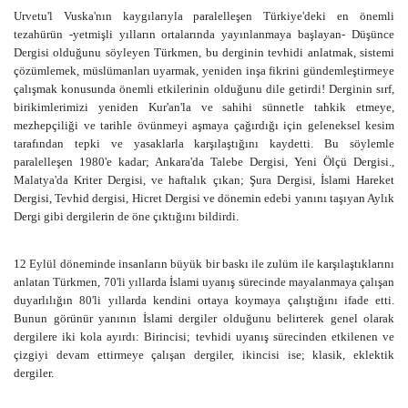
Urvetu'l Vuska'nın kaygılarıyla paralelleşen Türkiye'deki en önemli
tezahürün -yetmişli yılların ortalarında yayınlanmaya başlayan- Düşünce
Dergisi olduğunu söyleyen Türkmen, bu derginin tevhidi anlatmak, sistemi
çözümlemek, müslümanları uyarmak, yeniden inşa fikrini gündemleştirmeye
çalışmak konusunda önemli etkilerinin olduğunu dile getirdi! Derginin sırf,
birikimlerimizi yeniden Kur'an'la ve sahihi sünnetle tahkik etmeye,
mezhepçiliği ve tarihle övünmeyi aşmaya çağırdığı için geleneksel kesim
tarafından tepki ve yasaklarla karşılaştığını kaydetti. Bu söylemle
paralelleşen 1980'e kadar; Ankara'da Talebe Dergisi, Yeni Ölçü Dergisi.,
Malatya'da Kriter Dergisi, ve haftalık çıkan; Şura Dergisi, İslami Hareket
Dergisi, Tevhid dergisi, Hicret Dergisi ve dönemin edebi yanını taşıyan Aylık
Dergi gibi dergilerin de öne çıktığını bildirdi.
12 Eylül döneminde insanların büyük bir baskı ile zulüm ile karşılaştıklarını
anlatan Türkmen, 70'li yıllarda İslami uyanış sürecinde mayalanmaya çalışan
duyarlılığın 80'li yıllarda kendini ortaya koymaya çalıştığını ifade etti.
Bunun görünür yanının İslami dergiler olduğunu belirterek genel olarak
dergilere iki kola ayırdı: Birincisi; tevhidi uyanış sürecinden etkilenen ve
çizgiyi devam ettirmeye çalışan dergiler, ikincisi ise; klasik, eklektik
dergiler.