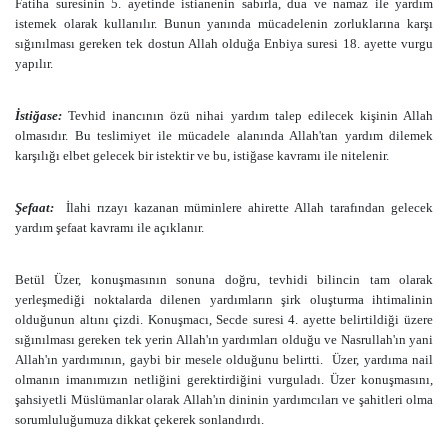
Fatiha suresinin 5. ayetinde istianenin sabırla, dua ve namaz ile yardım
istemek olarak kullanılır. Bunun yanında mücadelenin zorluklarına karşı
sığınılması gereken tek dostun Allah olduğa Enbiya suresi 18. ayette vurgu
yapılır.
İstiğase:
Tevhid inancının özü nihai yardım talep edilecek kişinin Allah
olmasıdır. Bu teslimiyet ile mücadele alanında Allah'tan yardım dilemek
karşılığı elbet gelecek bir istektir ve bu, istiğase kavramı ile nitelenir.
Şefaat:
İlahi rızayı kazanan müminlere ahirette Allah tarafından gelecek
yardım şefaat kavramı ile açıklanır.
Betül Üzer, konuşmasının sonuna doğru, tevhidi bilincin tam olarak
yerleşmediği noktalarda dilenen yardımların şirk oluşturma ihtimalinin
olduğunun altını çizdi. Konuşmacı, Secde suresi 4. ayette belirtildiği üzere
sığınılması gereken tek yerin Allah'ın yardımları olduğu ve Nasrullah'ın yani
Allah'ın yardımının, gaybi bir mesele olduğunu belirtti.
Üzer, yardıma nail
olmanın imanımızın netliğini gerektirdiğini vurguladı. Üzer konuşmasını,
şahsiyetli Müslümanlar olarak Allah'ın dininin yardımcıları ve şahitleri olma
sorumluluğumuza dikkat çekerek sonlandırdı.