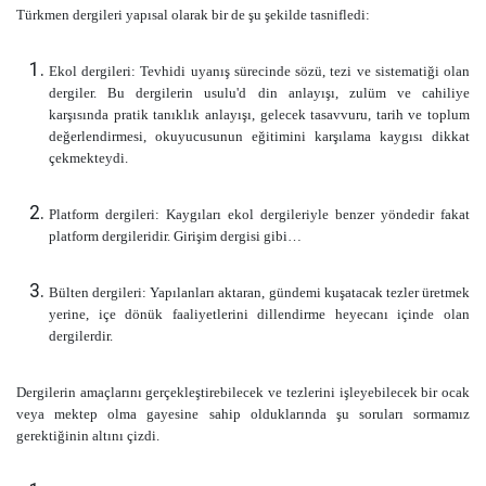
Türkmen dergileri yapısal olarak bir de şu şekilde tasnifledi:
Ekol dergileri: Tevhidi uyanış sürecinde sözü, tezi ve sistematiği olan
dergiler. Bu dergilerin usulu'd din anlayışı, zulüm ve cahiliye
karşısında pratik tanıklık anlayışı, gelecek tasavvuru, tarih ve toplum
değerlendirmesi, okuyucusunun eğitimini karşılama kaygısı dikkat
çekmekteydi.
Platform dergileri: Kaygıları ekol dergileriyle benzer yöndedir fakat
platform dergileridir. Girişim dergisi gibi…
Bülten dergileri: Yapılanları aktaran, gündemi kuşatacak tezler üretmek
yerine, içe dönük faaliyetlerini dillendirme heyecanı içinde olan
dergilerdir.
Dergilerin amaçlarını gerçekleştirebilecek ve tezlerini işleyebilecek bir ocak
veya mektep olma gayesine sahip olduklarında şu soruları sormamız
gerektiğinin altını çizdi.