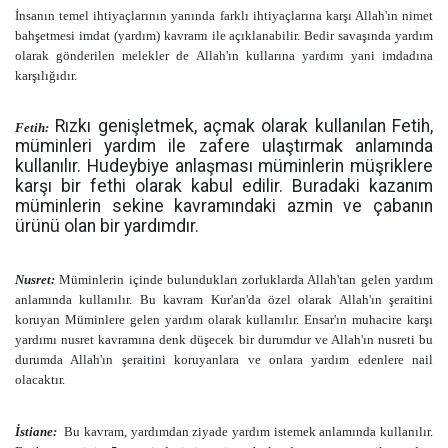
İnsanın temel ihtiyaçlarının yanında farklı ihtiyaçlarına karşı Allah'ın nimet
bahşetmesi imdat (yardım) kavramı ile açıklanabilir. Bedir savaşında yardım
olarak gönderilen melekler de Allah'ın kullarına yardımı yani imdadına
karşılığıdır.
Rızkı genişletmek, açmak olarak kullanılan Fetih,
Fetih:
müminleri yardım ile zafere ulaştırmak anlamında
kullanılır. Hudeybiye anlaşması müminlerin müşriklere
karşı bir fethi olarak kabul edilir. Buradaki kazanım
müminlerin sekine kavramındaki azmin ve çabanın
ürünü olan bir yardımdır.
Nusret:
Müminlerin içinde bulundukları zorluklarda Allah'tan gelen yardım
anlamında kullanılır. Bu kavram Kur'an'da özel olarak Allah'ın şeraitini
koruyan Müminlere gelen yardım olarak kullanılır. Ensar'ın muhacire karşı
yardımı nusret kavramına denk düşecek bir durumdur ve Allah'ın nusreti bu
durumda Allah'ın şeraitini koruyanlara ve onlara yardım edenlere nail
olacaktır.
İstiane:
Bu kavram, yardımdan ziyade yardım istemek anlamında kullanılır.