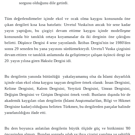
sorgusu olduğunu dile getirdi.
Tüm değerlendirmeler içinde ekol ve ocak olma kaygısı konusunda öne
çıkan dergileri kısa kısa hatırlattı: Urvetul Vuska'nın ancak bir sene kadar
yayın yaptığını, bu çizgiyi devam ettirme kaygısı içinde modelleşme
konusunda bir tanıklık ortaya koyamasalar da iki derginin öne çıktığını
belirtti. Düşünce Dergisi 4 sene yayınlandı. İktibas Dergisi'nin ise 1980'den
sonra 29 seneden bu yana yayınını sürdürmekteydi. Urvetu'l Vuska çizgisini
devam ettiren ve tanıklık anlamında da geliştirmeye çalışan üçüncü dergi ise
20. yayın yılına giren Haksöz Dergisi idi.
Bu dergilerin yanında bütünlüğü yakalayamamış olsa da İslami duyarlılık
içinde olan ekol olma kaygısı taşıyan dergilere örnek olarak: İnsan Dergisini,
Kelime Dergisini, Kalem Dergisini, Yeryüzü Dergisini, Umran Dergisini,
Değişim Dergisini ve Girişim Dergisini örnek verdi. Bunların dışında bir de
akademik kaygıları olan dergilerin (İslami Araştırmalar'dan, Bilgi ve Hikmet
Dergisine kadar) olduğunu belirten Türkmen, bu dergilerden parçalar halinde
yararlanıldığını ifade etti.
Bu ders boyunca anlatılan dergilerin büyük ölçüde güç ve birikimini '80
öncesinden almıştı. Bundan sonrada ıslah ve ihya çizgisi varolma ve şahitlik