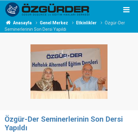
Anasayfa
Genel Merkez
Etkinlikler
Özgür-Der
Seminerlerinin Son Dersi Yapıldı
Özgür-Der Seminerlerinin Son Dersi
Yapıldı