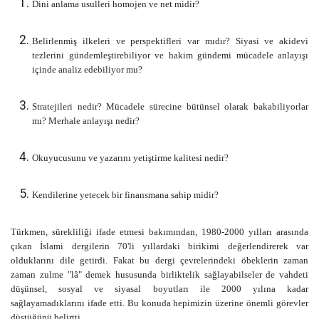
Dini anlama usulleri homojen ve net midir?
Belirlenmiş ilkeleri ve perspektifleri var mıdır? Siyasi ve akidevi
tezlerini gündemleştirebiliyor ve hakim gündemi mücadele anlayışı
içinde analiz edebiliyor mu?
Stratejileri nedir? Mücadele sürecine bütünsel olarak bakabiliyorlar
mı? Merhale anlayışı nedir?
Okuyucusunu ve yazarını yetiştirme kalitesi nedir?
Kendilerine yetecek bir finansmana sahip midir?
Türkmen, sürekliliği ifade etmesi bakımından, 1980-2000 yılları arasında
çıkan İslami dergilerin 70'li yıllardaki birikimi değerlendirerek var
olduklarını dile getirdi. Fakat bu dergi çevrelerindeki öbeklerin zaman
zaman zulme "lâ" demek hususunda birliktelik sağlayabilseler de vahdeti
düşünsel, sosyal ve siyasal boyutları ile 2000 yılına kadar
sağlayamadıklarını ifade etti. Bu konuda hepimizin üzerine önemli görevler
düştüğünü belirtti.