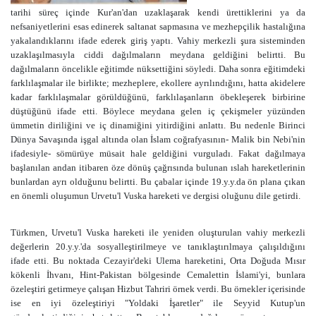
tarihi süreç içinde Kur'an'dan uzaklaşarak kendi ürettiklerini ya da
nefsaniyetlerini esas edinerek saltanat sapmasına ve mezhepçilik hastalığına
yakalandıklarını ifade ederek giriş yaptı. Vahiy merkezli şura sisteminden
uzaklaşılmasıyla ciddi dağılmaların meydana geldiğini belirtti. Bu
dağılmaların öncelikle eğitimde nüksettiğini söyledi. Daha sonra eğitimdeki
farklılaşmalar ile birlikte; mezheplere, ekollere ayrılındığını, hatta akidelere
kadar farklılaşmalar görüldüğünü, farklılaşanların öbekleşerek birbirine
düştüğünü ifade etti. Böylece meydana gelen iç çekişmeler yüzünden
ümmetin diriliğini ve iç dinamiğini yitirdiğini anlattı. Bu nedenle Birinci
Dünya Savaşında işgal altında olan İslam coğrafyasının- Malik bin Nebi'nin
ifadesiyle- sömürüye müsait hale geldiğini vurguladı. Fakat dağılmaya
başlanılan andan itibaren öze dönüş çağrısında bulunan ıslah hareketlerinin
bunlardan ayrı olduğunu belirtti. Bu çabalar içinde 19.y.y.da ön plana çıkan
en önemli oluşumun Urvetu'l Vuska hareketi ve dergisi oluğunu dile getirdi.
Türkmen, Urvetu'l Vuska hareketi ile yeniden oluşturulan vahiy merkezli
değerlerin 20.y.y.'da sosyalleştirilmeye ve tanıklaştırılmaya çalışıldığını
ifade etti. Bu noktada Cezayir'deki Ulema hareketini, Orta Doğuda Mısır
kökenli İhvanı, Hint-Pakistan bölgesinde Cemalettin İslami'yi, bunlara
özeleştiri getirmeye çalışan Hizbut Tahriri örnek verdi. Bu örnekler içerisinde
ise en iyi özeleştiriyi "Yoldaki İşaretler" ile Seyyid Kutup'un