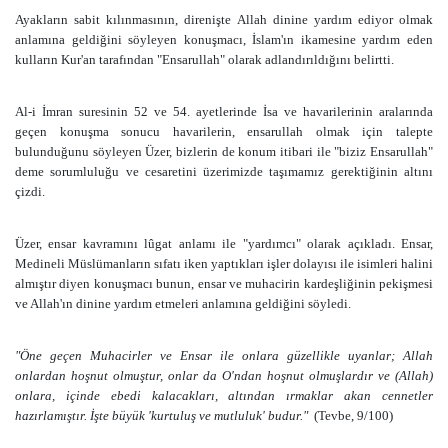
Ayakların sabit kılınmasının, direnişte Allah dinine yardım ediyor olmak
anlamına geldiğini söyleyen konuşmacı, İslam'ın ikamesine yardım eden
kulların Kur'an tarafından "Ensarullah" olarak adlandırıldığını belirtti.
Al-i İmran suresinin 52 ve 54. ayetlerinde İsa ve havarilerinin aralarında
geçen konuşma sonucu havarilerin, ensarullah olmak için talepte
bulunduğunu söyleyen Üzer, bizlerin de konum itibari ile "biziz Ensarullah"
deme sorumluluğu ve cesaretini üzerimizde taşımamız gerektiğinin altını
çizdi.
Üzer, ensar kavramını lûgat anlamı ile "yardımcı" olarak açıkladı. Ensar,
Medineli Müslümanların sıfatı iken yaptıkları işler dolayısı ile isimleri halini
almıştır diyen konuşmacı bunun, ensar ve muhacirin kardeşliğinin pekişmesi
ve Allah'ın dinine yardım etmeleri anlamına geldiğini söyledi.
"Öne geçen Muhacirler ve Ensar ile onlara güzellikle uyanlar; Allah
onlardan hoşnut olmuştur, onlar da O'ndan hoşnut olmuşlardır ve (Allah)
onlara, içinde ebedi kalacakları, altından ırmaklar akan cennetler
hazırlamıştır. İşte büyük 'kurtuluş ve mutluluk' budur."
(Tevbe, 9/100)