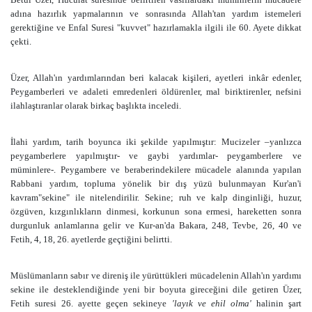
adına hazırlık yapmalarının ve sonrasında Allah'tan yardım istemeleri
gerektiğine ve Enfal Suresi "kuvvet" hazırlamakla ilgili ile 60. Ayete dikkat
çekti.
Üzer, Allah'ın yardımlarından beri kalacak kişileri, ayetleri inkâr edenler,
Peygamberleri ve adaleti emredenleri öldürenler, mal biriktirenler, nefsini
ilahlaştıranlar olarak birkaç başlıkta inceledi.
İlahi yardım, tarih boyunca iki şekilde yapılmıştır: Mucizeler –yanlızca
peygamberlere yapılmıştır- ve gaybi yardımlar- peygamberlere ve
müminlere-. Peygambere ve beraberindekilere mücadele alanında yapılan
Rabbani yardım, topluma yönelik bir dış yüzü bulunmayan Kur'an'i
kavram"sekine" ile nitelendirilir. Sekine; ruh ve kalp dinginliği, huzur,
özgüven, kızgınlıkların dinmesi, korkunun sona ermesi, hareketten sonra
durgunluk anlamlarına gelir ve Kur-an'da Bakara, 248, Tevbe, 26, 40 ve
Fetih, 4, 18, 26. ayetlerde geçtiğini belirtti.
Müslümanların sabır ve direniş ile yürüttükleri mücadelenin Allah'ın yardımı
sekine ile desteklendiğinde yeni bir boyuta gireceğini dile getiren Üzer,
Fetih suresi 26. ayette geçen sekineye
'layık ve ehil olma'
halinin şart