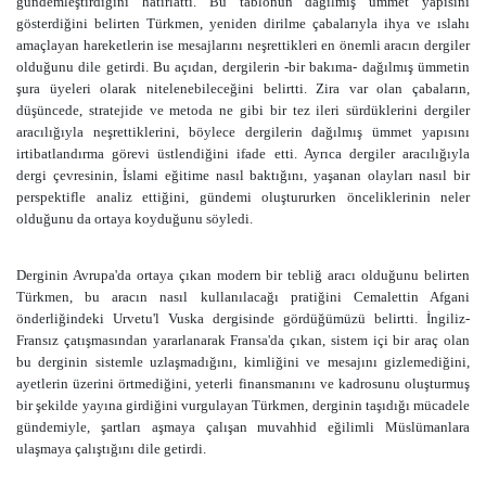
gündemleştirdiğini hatırlattı. Bu tablonun dağılmış ümmet yapısını
gösterdiğini belirten Türkmen, yeniden dirilme çabalarıyla ihya ve ıslahı
amaçlayan hareketlerin ise mesajlarını neşrettikleri en önemli aracın dergiler
olduğunu dile getirdi. Bu açıdan, dergilerin -bir bakıma- dağılmış ümmetin
şura üyeleri olarak nitelenebileceğini belirtti. Zira var olan çabaların,
düşüncede, stratejide ve metoda ne gibi bir tez ileri sürdüklerini dergiler
aracılığıyla neşrettiklerini, böylece dergilerin dağılmış ümmet yapısını
irtibatlandırma görevi üstlendiğini ifade etti. Ayrıca dergiler aracılığıyla
dergi çevresinin, İslami eğitime nasıl baktığını, yaşanan olayları nasıl bir
perspektifle analiz ettiğini, gündemi oluştururken önceliklerinin neler
olduğunu da ortaya koyduğunu söyledi.
Derginin Avrupa'da ortaya çıkan modern bir tebliğ aracı olduğunu belirten
Türkmen, bu aracın nasıl kullanılacağı pratiğini Cemalettin Afgani
önderliğindeki Urvetu'l Vuska dergisinde gördüğümüzü belirtti. İngiliz-
Fransız çatışmasından yararlanarak Fransa'da çıkan, sistem içi bir araç olan
bu derginin sistemle uzlaşmadığını, kimliğini ve mesajını gizlemediğini,
ayetlerin üzerini örtmediğini, yeterli finansmanını ve kadrosunu oluşturmuş
bir şekilde yayına girdiğini vurgulayan Türkmen, derginin taşıdığı mücadele
gündemiyle, şartları aşmaya çalışan muvahhid eğilimli Müslümanlara
ulaşmaya çalıştığını dile getirdi.