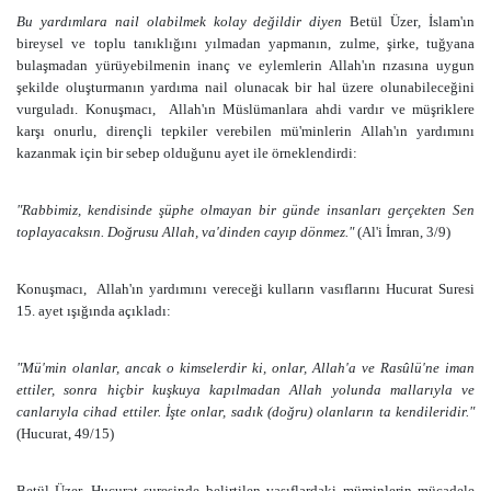
Bu yardımlara nail olabilmek kolay değildir diyen
Betül Üzer
,
İslam'ın
bireysel ve toplu tanıklığını yılmadan yapmanın, zulme, şirke, tuğyana
bulaşmadan yürüyebilmenin inanç ve eylemlerin Allah'ın rızasına uygun
şekilde oluşturmanın yardıma nail olunacak bir hal üzere olunabileceğini
vurguladı. Konuşmacı,
Allah'ın Müslümanlara ahdi vardır ve müşriklere
karşı onurlu, dirençli tepkiler verebilen mü'minlerin Allah'ın yardımını
kazanmak için bir sebep olduğunu ayet ile örneklendirdi:
"Rabbimiz, kendisinde şüphe olmayan bir günde insanları gerçekten Sen
toplayacaksın. Doğrusu Allah, va'dinden cayıp dönmez."
(Al'i İmran, 3/9)
Konuşmacı,
Allah'ın yardımını vereceği kulların vasıflarını Hucurat Suresi
15. ayet ışığında açıkladı:
"Mü'min olanlar, ancak o kimselerdir ki, onlar, Allah'a ve Rasûlü'ne iman
ettiler, sonra hiçbir kuşkuya kapılmadan Allah yolunda mallarıyla ve
canlarıyla cihad ettiler. İşte onlar, sadık (doğru) olanların ta kendileridir."
(Hucurat, 49/15)
Betül Üzer, Hucurat suresinde belirtilen vasıflardaki müminlerin mücadele