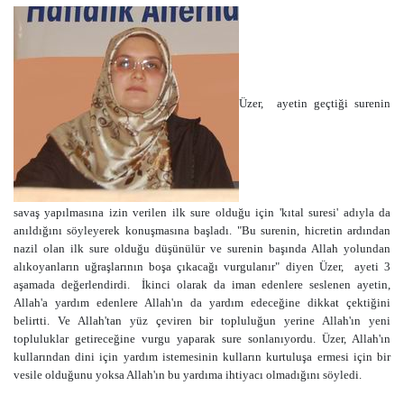
Üzer,
ayetin geçtiği surenin
savaş yapılmasına izin verilen ilk sure olduğu için 'kıtal suresi' adıyla da
anıldığını söyleyerek konuşmasına başladı. "Bu surenin, hicretin ardından
nazil olan ilk sure olduğu düşünülür ve surenin başında Allah yolundan
alıkoyanların uğraşlarının boşa çıkacağı vurgulanır" diyen Üzer,
ayeti 3
aşamada değerlendirdi.
İkinci olarak da iman edenlere seslenen ayetin,
Allah'a yardım edenlere Allah'ın da yardım edeceğine dikkat çektiğini
belirtti. Ve Allah'tan yüz çeviren bir topluluğun yerine Allah'ın yeni
topluluklar getireceğine vurgu yaparak sure sonlanıyordu. Üzer, Allah'ın
kullarından dini için yardım istemesinin kulların kurtuluşa ermesi için bir
vesile olduğunu yoksa Allah'ın bu yardıma ihtiyacı olmadığını söyledi.