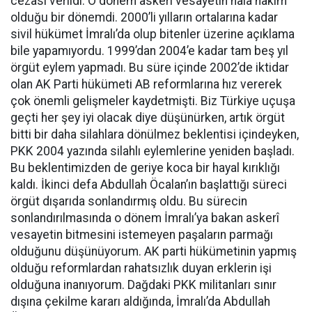
cezası verildi. O dönem askeri vesayetin hâlâ hâkim
olduğu bir dönemdi. 2000’li yılların ortalarına kadar
sivil hükümet İmralı’da olup bitenler üzerine açıklama
bile yapamıyordu. 1999’dan 2004’e kadar tam beş yıl
örgüt eylem yapmadı. Bu süre içinde 2002’de iktidar
olan AK Parti hükümeti AB reformlarına hız vererek
çok önemli gelişmeler kaydetmişti. Biz Türkiye uçuşa
geçti her şey iyi olacak diye düşünürken, artık örgüt
bitti bir daha silahlara dönülmez beklentisi içindeyken,
PKK 2004 yazında silahlı eylemlerine yeniden başladı.
Bu beklentimizden de geriye koca bir hayal kırıklığı
kaldı. İkinci defa Abdullah Öcalan’ın başlattığı süreci
örgüt dışarıda sonlandırmış oldu. Bu sürecin
sonlandırılmasında o dönem İmralı’ya bakan askerî
vesayetin bitmesini istemeyen paşaların parmağı
olduğunu düşünüyorum. AK parti hükümetinin yapmış
olduğu reformlardan rahatsızlık duyan erklerin işi
olduğuna inanıyorum. Dağdaki PKK militanları sınır
dışına çekilme kararı aldığında, İmralı’da Abdullah