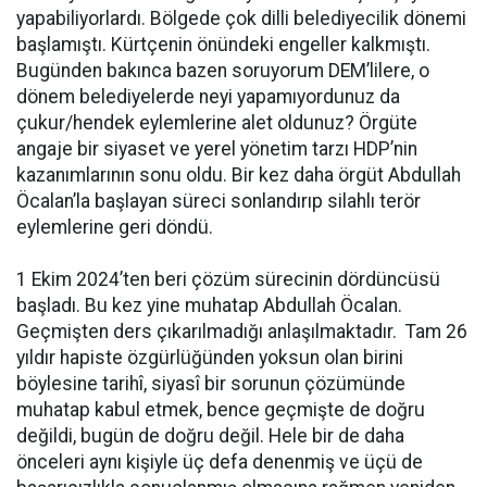
yapabiliyorlardı. Bölgede çok dilli belediyecilik dönemi
başlamıştı. Kürtçenin önündeki engeller kalkmıştı.
Bugünden bakınca bazen soruyorum DEM’lilere, o
dönem belediyelerde neyi yapamıyordunuz da
çukur/hendek eylemlerine alet oldunuz? Örgüte
angaje bir siyaset ve yerel yönetim tarzı HDP’nin
kazanımlarının sonu oldu. Bir kez daha örgüt Abdullah
Öcalan’la başlayan süreci sonlandırıp silahlı terör
eylemlerine geri döndü.
1 Ekim 2024’ten beri çözüm sürecinin dördüncüsü
başladı. Bu kez yine muhatap Abdullah Öcalan.
Geçmişten ders çıkarılmadığı anlaşılmaktadır. Tam 26
yıldır hapiste özgürlüğünden yoksun olan birini
böylesine tarihî, siyasî bir sorunun çözümünde
muhatap kabul etmek, bence geçmişte de doğru
değildi, bugün de doğru değil. Hele bir de daha
önceleri aynı kişiyle üç defa denenmiş ve üçü de