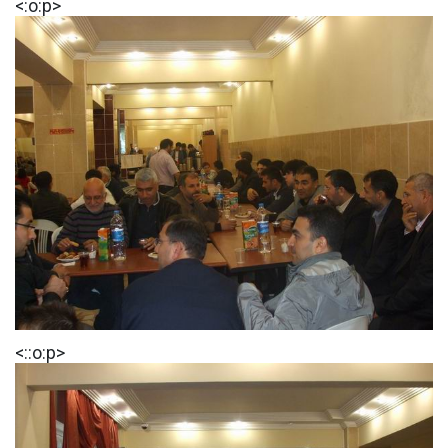
<:o:p>
<::o:p>