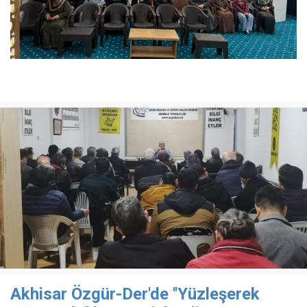
Akhisar Özgür-Der'de ''Yüzleşerek