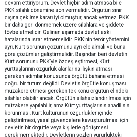
devam ettiriyorum. Devlet hiçbir adım atmasa bile
PKK silahlı dönemine son vermelidir. Örgütün sınır
dışına çekilme kararı iyi olmuştur, ancak yetmez. PKK
bir daha geri dönmemek üzere silahlara ve şiddete
tövbe etmelidir. Gelinen aşamada devlet eski
hatalarında ısrar etmemelidir. PKK’nin terör yöntemini
ayrı, Kürt sorunun çözümünü ayrı ele almalı ve buna
göre çözümler geliştirmelidir. Başından beri devletin
Kürt sorununu PKK’yle özdeşleştirmesi, Kürt
yurttaşlarının özgürlük alanlarına ilişkin atması
gereken adımlar konusunda örgütü bahane etmesi
doğru bir tutum değildi. Devletin örgütle konuşması
müzakere etmesi gereken tek konu örgütün elindeki
silahlar olabilir ancak. Örgütün silahsızlandırılması için
müzakere yapılabilir, ama Kürt yurttaşlarının anadilinin
korunması, Kürt kültürünün özgürlükler içinde
geliştirilmesi, yasal güvencelere kavuşturulması için
devletin bir örgütle veya kişilerle görüşmesi
gerekmemektedir. Devletlerin sözleri yürürlükteki