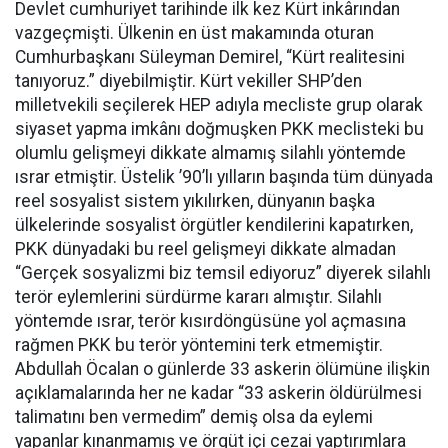
Devlet cumhuriyet tarihinde ilk kez Kürt inkârından
vazgeçmişti. Ülkenin en üst makamında oturan
Cumhurbaşkanı Süleyman Demirel, “Kürt realitesini
tanıyoruz.” diyebilmiştir. Kürt vekiller SHP’den
milletvekili seçilerek HEP adıyla mecliste grup olarak
siyaset yapma imkânı doğmuşken PKK meclisteki bu
olumlu gelişmeyi dikkate almamış silahlı yöntemde
ısrar etmiştir. Üstelik ’90’lı yılların başında tüm dünyada
reel sosyalist sistem yıkılırken, dünyanın başka
ülkelerinde sosyalist örgütler kendilerini kapatırken,
PKK dünyadaki bu reel gelişmeyi dikkate almadan
“Gerçek sosyalizmi biz temsil ediyoruz” diyerek silahlı
terör eylemlerini sürdürme kararı almıştır. Silahlı
yöntemde ısrar, terör kısırdöngüsüne yol açmasına
rağmen PKK bu terör yöntemini terk etmemiştir.
Abdullah Öcalan o günlerde 33 askerin ölümüne ilişkin
açıklamalarında her ne kadar “33 askerin öldürülmesi
talimatını ben vermedim” demiş olsa da eylemi
yapanlar kınanmamış ve örgüt içi cezai yaptırımlara