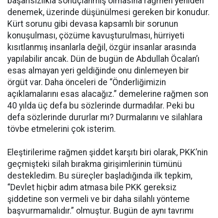
başarısızlıkla sonuçlanmış olmasına rağmen yeniden
denemek, üzerinde düşünülmesi gereken bir konudur.
Kürt sorunu gibi devasa kapsamlı bir sorunun
konuşulması, çözüme kavuşturulması, hürriyeti
kısıtlanmış insanlarla değil, özgür insanlar arasında
yapılabilir ancak. Dün de bugün de Abdullah Öcalan’ı
esas almayan yeri geldiğinde onu dinlemeyen bir
örgüt var. Daha önceleri de “Önderliğimizin
açıklamalarını esas alacağız.” demelerine rağmen son
40 yılda üç defa bu sözlerinde durmadılar. Peki bu
defa sözlerinde dururlar mı? Durmalarını ve silahlara
tövbe etmelerini çok isterim.
Eleştirilerime rağmen şiddet karşıtı biri olarak, PKK’nin
geçmişteki silah bırakma girişimlerinin tümünü
destekledim. Bu süreçler başladığında ilk tepkim,
“Devlet hiçbir adım atmasa bile PKK gereksiz
şiddetine son vermeli ve bir daha silahlı yönteme
başvurmamalıdır.” olmuştur. Bugün de aynı tavrımı