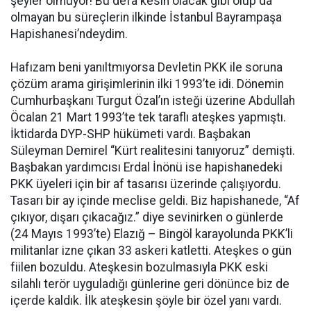
şeyler olmuyor! Bu defa kesin olacak gibi olup da
olmayan bu süreçlerin ilkinde İstanbul Bayrampaşa
Hapishanesi’ndeydim.
Hafızam beni yanıltmıyorsa Devletin PKK ile soruna
çözüm arama girişimlerinin ilki 1993’te idi. Dönemin
Cumhurbaşkanı Turgut Özal’ın isteği üzerine Abdullah
Öcalan 21 Mart 1993’te tek taraflı ateşkes yapmıştı.
İktidarda DYP-SHP hükümeti vardı. Başbakan
Süleyman Demirel “Kürt realitesini tanıyoruz” demişti.
Başbakan yardımcısı Erdal İnönü ise hapishanedeki
PKK üyeleri için bir af tasarısı üzerinde çalışıyordu.
Tasarı bir ay içinde meclise geldi. Biz hapishanede, “Af
çıkıyor, dışarı çıkacağız.” diye sevinirken o günlerde
(24 Mayıs 1993’te) Elazığ – Bingöl karayolunda PKK’li
militanlar izne çıkan 33 askeri katletti. Ateşkes o gün
fiilen bozuldu. Ateşkesin bozulmasıyla PKK eski
silahlı terör uyguladığı günlerine geri dönünce biz de
içerde kaldık. İlk ateşkesin şöyle bir özel yanı vardı.