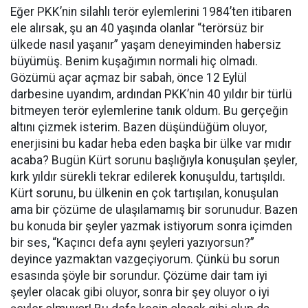
Eğer PKK’nin silahlı terör eylemlerini 1984’ten itibaren
ele alırsak, şu an 40 yaşında olanlar “terörsüz bir
ülkede nasıl yaşanır” yaşam deneyiminden habersiz
büyümüş. Benim kuşağımın normali hiç olmadı.
Gözümü açar açmaz bir sabah, önce 12 Eylül
darbesine uyandım, ardından PKK’nin 40 yıldır bir türlü
bitmeyen terör eylemlerine tanık oldum. Bu gerçeğin
altını çizmek isterim. Bazen düşündüğüm oluyor,
enerjisini bu kadar heba eden başka bir ülke var mıdır
acaba? Bugün Kürt sorunu başlığıyla konuşulan şeyler,
kırk yıldır sürekli tekrar edilerek konuşuldu, tartışıldı.
Kürt sorunu, bu ülkenin en çok tartışılan, konuşulan
ama bir çözüme de ulaşılamamış bir sorunudur. Bazen
bu konuda bir şeyler yazmak istiyorum sonra içimden
bir ses, “Kaçıncı defa aynı şeyleri yazıyorsun?”
deyince yazmaktan vazgeçiyorum. Çünkü bu sorun
esasında şöyle bir sorundur. Çözüme dair tam iyi
şeyler olacak gibi oluyor, sonra bir şey oluyor o iyi