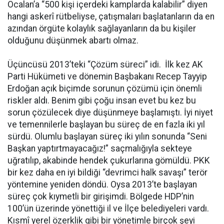
Öcalan’a “500 kişi içerdeki kamplarda kalabilir” diyen
hangi askerî rütbeliyse, çatışmaları başlatanların da en
azından örgüte kolaylık sağlayanların da bu kişiler
olduğunu düşünmek abartı olmaz.
Üçüncüsü 2013’teki “Çözüm süreci” idi. İlk kez AK
Parti Hükümeti ve dönemin Başbakanı Recep Tayyip
Erdoğan açık biçimde sorunun çözümü için önemli
riskler aldı. Benim gibi çoğu insan evet bu kez bu
sorun çözülecek diye düşünmeye başlamıştı. İyi niyet
ve temennilerle başlayan bu süreç de en fazla iki yıl
sürdü. Olumlu başlayan süreç iki yılın sonunda “Seni
Başkan yaptırtmayacağız!” saçmalığıyla sekteye
uğratılıp, akabinde hendek çukurlarına gömüldü. PKK
bir kez daha en iyi bildiği “devrimci halk savaşı” terör
yöntemine yeniden döndü. Oysa 2013’te başlayan
süreç çok kıymetli bir girişimdi. Bölgede HDP’nin
100’ün üzerinde yönettiği il ve İlçe belediyeleri vardı.
Kısmî yerel özerklik gibi bir yönetimle birçok şeyi