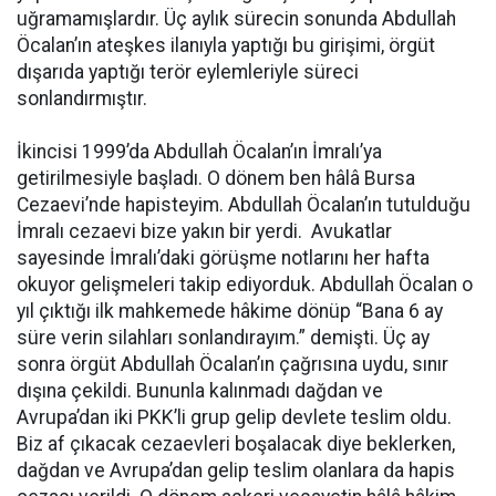
uğramamışlardır. Üç aylık sürecin sonunda Abdullah
Öcalan’ın ateşkes ilanıyla yaptığı bu girişimi, örgüt
dışarıda yaptığı terör eylemleriyle süreci
sonlandırmıştır.
İkincisi 1999’da Abdullah Öcalan’ın İmralı’ya
getirilmesiyle başladı. O dönem ben hâlâ Bursa
Cezaevi’nde hapisteyim. Abdullah Öcalan’ın tutulduğu
İmralı cezaevi bize yakın bir yerdi. Avukatlar
sayesinde İmralı’daki görüşme notlarını her hafta
okuyor gelişmeleri takip ediyorduk. Abdullah Öcalan o
yıl çıktığı ilk mahkemede hâkime dönüp “Bana 6 ay
süre verin silahları sonlandırayım.” demişti. Üç ay
sonra örgüt Abdullah Öcalan’ın çağrısına uydu, sınır
dışına çekildi. Bununla kalınmadı dağdan ve
Avrupa’dan iki PKK’li grup gelip devlete teslim oldu.
Biz af çıkacak cezaevleri boşalacak diye beklerken,
dağdan ve Avrupa’dan gelip teslim olanlara da hapis