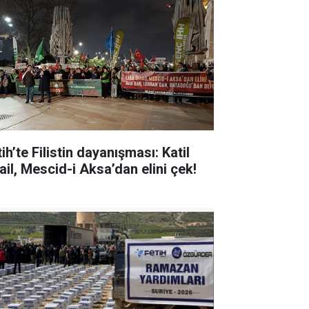
ih’te Filistin dayanışması: Katil
ail, Mescid-i Aksa’dan elini çek!