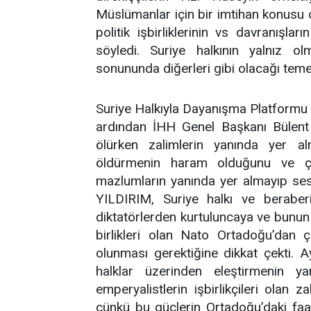
Müslümanlar için bir imtihan konusu o
politik işbirliklerinin vs davranışl
söyledi. Suriye halkının yalnız 
sonununda diğerleri gibi olacağı teme
Suriye Halkıyla Dayanışma Platformu
ardından İHH Genel Başkanı Bülent
ölürken zalimlerin yanında yer a
öldürmenin haram olduğunu ve çoc
mazlumların yanında yer almayıp se
YILDIRIM, Suriye halkı ve beraber
diktatörlerden kurtuluncaya ve bunun 
birlikleri olan Nato Ortadoğu’dan 
olunması gerektiğine dikkat çekti. A
halklar üzerinden eleştirmenin ya
emperyalistlerin işbirlikçileri olan 
çünkü bu güçlerin Ortadoğu’daki faali