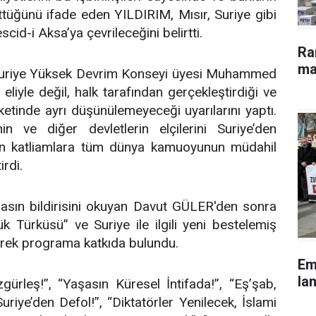
tüğünü ifade eden YILDIRIM, Mısır, Suriye gibi
cid-i Aksa’ya çevrileceğini belirtti.
Ra
ma
Suriye Yüksek Devrim Konseyi üyesi Muhammed
liyle değil, halk tarafından gerçekleştirdiği ve
eketinde ayrı düşünülemeyeceği uyarılarını yaptı.
n ve diğer devletlerin elçilerini Suriye’den
en katliamlara tüm dünya kamuoyunun müdahil
rdi.
asın bildirisini okuyan Davut GÜLER'den sonra
k Türküsü” ve Suriye ile ilgili yeni bestelemiş
rerek programa katkıda bulundu.
Em
lan
gürleş!”, “Yaşasın Küresel İntifada!”, “Eş’şab,
uriye’den Defol!”, “Diktatörler Yenilecek, İslami