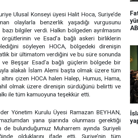
Fa
riye Ulusal Konseyi üyesi Halit Hoca, Suriye’de
yü
nan olaylarla benzerlik yaşadığı vurgusunu
AB
 bazı bilgiler verdi. Halkın bölgeden ayrılmasını
örgütlerinin ve Esad’a bağlı askeri birliklerin
lediğini söyleyen HOCA, bölgedeki direnişin
aatlik bir ültimatom verdiğini ve bu süre sonunda
n ve Beşşar Esad’a bağlı güçlerin bölgede bir
nuyla alakalı İslam Alemi başta olmak üzere tüm
n altını çizen HOCA halen Halep, Humus, Hama,
ahil olmak üzere direnişin sürdüğünü belirtti ve
lkı ile tüm kamuoyuna teşekkür etti.
der Yönetim Kurulu Üyesi Ramazan BEYHAN,
İs
mazlumdan yana şiarında olunması gerektiği
yap
in de bulunduğumuz Muharrem ayında Suriyeli
ğinde olduklarını ifade etti. Suriye’nin tüm