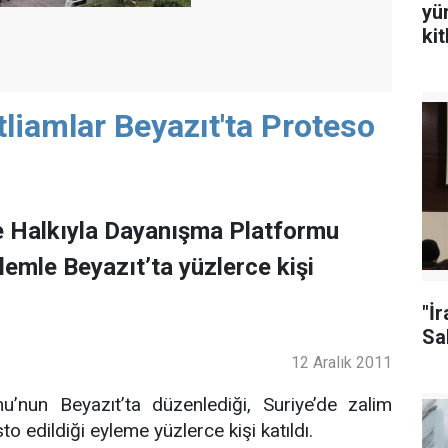
yü
ki
liamlar Beyazıt'ta Proteso
e Halkıyla Dayanışma Platformu
lemle Beyazıt’ta yüzlerce kişi
"İ
Sal
12 Aralık 2011
u’nun Beyazıt’ta düzenlediği, Suriye’de zalim
o edildiği eyleme yüzlerce kişi katıldı.