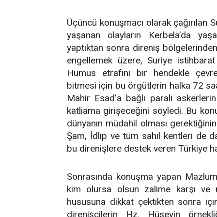
Üçüncü konuşmacı olarak çağırılan Su
yaşanan olayların Kerbela’da yaşa
yaptıktan sonra direniş bölgelerinden
engellemek üzere, Suriye istihbarat 
Humus etrafını bir hendekle çevre
bitmesi için bu örgütlerin halka 72 s
Mahir Esad’a bağlı paralı askerleri
katliama girişeceğini söyledi. Bu ko
dünyanın müdahil olması gerektiğini
Şam, İdlip ve tüm sahil kentleri de d
bu direnişlere destek veren Türkiye ha
Sonrasında konuşma yapan Mazlum
kim olursa olsun zalime karşı ve 
hususuna dikkat çektikten sonra iç
direnişçilerin Hz. Hüseyin örnekli