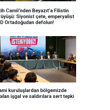
tih Camii’nden Beyazıt’a Filistin
rüyüşü: Siyonist çete, emperyalist
D Ortadoğudan defolun!
lami kuruluşlardan bölgemizde
ılan işgal ve saldırılara sert tepki