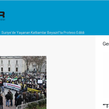
Suriye'de Yaşanan Katliamlar Beyazıt'ta Proteso Edildi
Ge
“‘