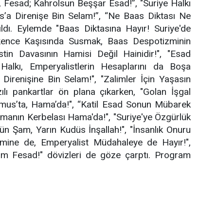
, Fesad; Kahrolsun Beşşar Esad!”, "Suriye Halkı
us’a Direnişe Bin Selam!”, “Ne Baas Diktası Ne
ıldı. Eylemde "Baas Diktasına Hayır! Suriye'de
şkence Kaşısında Susmak, Baas Despotizminin
stin Davasının Hamisi Değil Hainidir!", "Esad
alkı, Emperyalistlerin Hesaplarını da Boşa
n Direnişine Bin Selam!", "Zalimler İçin Yaşasın
lı pankartlar ön plana çıkarken, "Golan İşgal
Humus’ta, Hama’da!", “Katil Esad Sonun Mübarek
amanın Kerbelası Hama'da!", "Suriye'ye Özgürlük
ün Şam, Yarın Kudüs İnşallah!", "İnsanlık Onuru
zmine de, Emperyalist Müdahaleye de Hayır!",
üm Fesad!" dövizleri de göze çarptı. Program