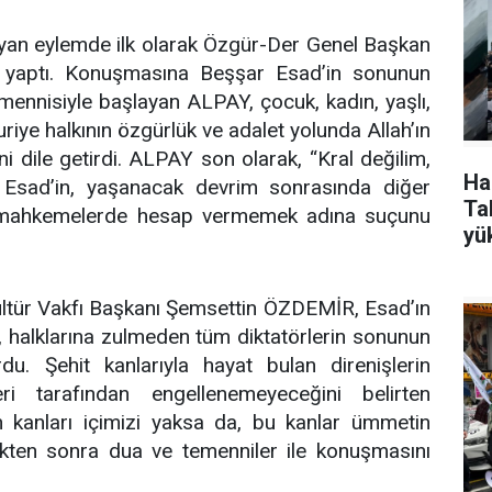
ayan eylemde ilk olarak Özgür-Der Genel Başkan
yaptı. Konuşmasına Beşşar Esad’in sonunun
temennisiyle başlayan ALPAY, çocuk, kadın, yaşlı,
iye halkının özgürlük ve adalet yolunda Allah’ın
ğini dile getirdi. ALPAY son olarak, “Kral değilim,
Ha
 Esad’in, yaşanacak devrim sonrasında diğer
Tak
 mahkemelerde hesap vermemek adına suçunu
yü
ltür Vakfı Başkanı Şemsettin ÖZDEMİR, Esad’ın
, halklarına zulmeden tüm diktatörlerin sonunun
u. Şehit kanlarıyla hayat bulan direnişlerin
leri tarafından engellenemeyeceğini belirten
kanları içimizi yaksa da, bu kanlar ümmetin
ttikten sonra dua ve temenniler ile konuşmasını