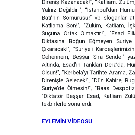
Direniş Kazanacak!”, “Katliam, Zulüm
Yalnız Değildir!", “İstanbul’dan Hum
Batı’nın Sömürüsü!” vb sloganlar at
Katliama Son!", "Zulüm, Katliam, İ
Suçuna Ortak Olmaktır!", "Esad Fili
Diktasına Boğun Eğmeyen Suriye H
Çıkaracak!", "Suriyeli Kardeşlerimizi
Cehennem, Beşşar Sıra Sende!" yazı
Altında, Esad’ın Tankları Dera’da, 
Olsun!", "Kerbela'yı Tarihte Arama, Z
Direnişle Gelecek!", "Dün Kahire, Bug
Suriye'de Ölmesin!", "Baas Despoti
"Diktatör Beşşar Esad, Katliam Zul
tekbirlerle sona erdi.
EYLEMİN VİDEOSU