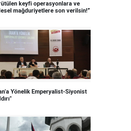
rütülen keyfi operasyonlara ve
tlesel mağduriyetlere son verilsin!”
ran'a Yönelik Emperyalist-Siyonist
dırı"