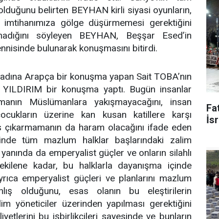
lduğunu belirten BEYHAN kirli siyasi oyunların,
arın imtihanımıza gölge düşürmemesi gerektiğini
olmadığını söyleyen BEYHAN, Beşşar Esed’in
nnisinde bulunarak konuşmasını bitirdi.
 adına Arapça bir konuşma yapan Sait TOBA’nın
 YILDIRIM bir konuşma yaptı. Bugün insanlar
lmanın Müslümanlara yakışmayacağını, insan
Fat
ukların üzerine kan kusan katillere karşı
İsr
s çıkarmamanın da haram olacağını ifade eden
inde tüm mazlum halklar başlarındaki zalim
yanında da emperyalist güçler ve onların silahlı
çekilene kadar, bu halklarla dayanışma içinde
yrıca emperyalist güçleri ve planlarını mazlum
nlış olduğunu, esas olanın bu eleştirilerin
zalim yöneticiler üzerinden yapılması gerektiğini
yetlerini bu işbirlikçileri sayesinde ve bunların