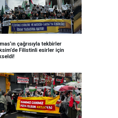
mas’ın çağrısıyla tekbirler
sim’de Filistinli esirler için
kseldi!