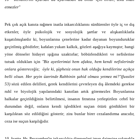
etmezler"
Pek çok açık kanıta rağmen inatla inkarcılıklarını sürdürenler öyle iç ve dış
etkenler, öyle psikolojik ve sosyolojik şartlar ve alışkanlıklarla
kuşatılmışlardır ki, boyunlarına çenelerine kadar dayanan boyunduruklar
geçirilmiş gibidirler; kafaları yukarı kalkık, gözleri aşağıya kaymıştır; hangi
yöne dönseler hidayet ışığına uzaktırlar; böbürlendikleri ve nefislerine
tutsak oldukları için
"Biz ayetlerimizi hem afakta, hem kendi nefislerinde
onlara göstereceğiz; öyle ki, şüphesiz onun hak olduğu kendilerine açıkça
belli olsun. Her şeyin üzerinde Rabbinin şahid olması yetmez mi?"(fussilet
53)
sözü edilen delilleri, gerek kendilerini çevreleyen dış âlemdeki gerekse
ruhî ve biyolojik yapılarındaki kanıtlan artık göremezler. Boyunlarına
halkalar geçirildiğinin belirtilmesi, insanın fıtratına yerleştirilen cebrî bir
durumdan değil, onların kendi işledikleri suçtan ötürü gördükleri bir
karşılıktan söz edildiğini gösterir; zira bunlar birer cezalandırma aracıdır,
ceza ise suçun karşılığıdır.
10. âyette, Hz. Peygamber'in inkarcılıkta direnenleri iman dairesine sokmakla