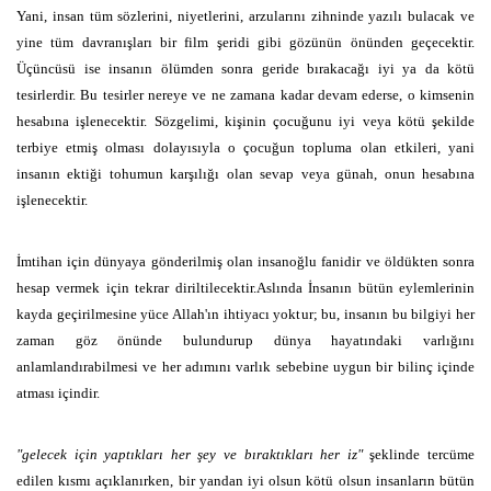
Yani, insan tüm sözlerini, niyetlerini, arzularını zihninde yazılı bulacak ve
yine tüm davranışları bir film şeridi gibi gözünün önünden geçecektir.
Üçüncüsü ise insanın ölümden sonra geride bırakacağı iyi ya da kötü
tesirlerdir. Bu tesirler nereye ve ne zamana kadar devam ederse, o kimsenin
hesabına işlenecektir. Sözgelimi, kişinin çocuğunu iyi veya kötü şekilde
terbiye etmiş olması dolayısıyla o çocuğun topluma olan etkileri, yani
insanın ektiği tohumun karşılığı olan sevap veya günah, onun hesabına
işlenecektir.
İmtihan için dünyaya gönderilmiş olan insanoğlu fanidir ve öldükten sonra
hesap vermek için tekrar diriltilecektir.Aslında İnsanın bütün eylemlerinin
kayda geçirilmesine yüce Allah'ın ihtiyacı yoktur; bu, insanın bu bilgiyi her
zaman göz önünde bulundurup dünya hayatındaki varlığını
anlamlandırabilmesi ve her adımını varlık sebebine uygun bir bilinç içinde
atması içindir.
"gelecek için yaptıkları her şey ve bıraktıkları her iz"
şeklinde tercüme
edilen kısmı açıklanırken, bir yandan iyi olsun kötü olsun insanların bütün