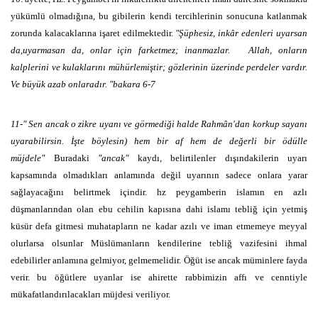
yükümlü olmadığına, bu gibilerin kendi tercihlerinin sonucuna katlanmak
zorunda kalacaklarına işaret edilmektedir.
"Şüphesiz, inkâr edenleri uyarsan
da,uyarmasan da, onlar için farketmez; inanmazlar. Allah, onların
kalplerini ve kulaklarını mühürlemiştir; gözlerinin üzerinde perdeler vardır.
Ve büyük azab onlaradır. "bakara 6-7
11-" Sen ancak o zikre uyanı ve görmediği halde Rahmân'dan korkup sayanı
uyarabilirsin. İşte böylesin) hem bir af hem de değerli bir ödülle
müjdele"
Buradaki
"ancak"
kaydı, belirtilenler dışındakilerin uyarı
kapsamında olmadıkları anlamında değil uyarının sadece onlara yarar
sağlayacağını belirtmek içindir. hz peygamberin islamın en azlı
düşmanlarından olan ebu cehilin kapısına dahi islamı tebliğ için yetmiş
küsür defa gitmesi muhatapların ne kadar azılı ve iman etmemeye meyyal
olurlarsa olsunlar Müslümanların kendilerine tebliğ vazifesini ihmal
edebilirler anlamına gelmiyor, gelmemelidir. Öğüt ise ancak müminlere fayda
verir. bu öğütlere uyanlar ise ahirette rabbimizin affı ve cenntiyle
mükafatlandırılacakları müjdesi veriliyor.