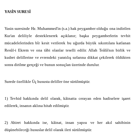
YASİN SURESİ
Yasin suresinde Hz. Muhammed'in (s.a.) hak peygamber olduğu ona indirilen
Kur'an deliliyle desteklenerek açıklanır; başka peygamberlerin tevhit
mücadelelerinden bîr kesit verilerek bu uğurda büyük sıkıntılara katlanan
Resûl-i Ekrem ve ona tâbi olanlar teselli edilir. Allah Teâlâ'nın birlik ve
kudret delillerine ve evrendeki yaratılış sırlarına dikkat çekilerek öldükten
sonra dirilme gerçeği ve bunun sonuçlan üzerinde durulur.
Surede özellikle Üç hususta deliller öne sürülmüştür.
1) Tevhid hakkında delil olarak, kâinatta cerayan eden hadiselere işaret
edilerek, insanın aklına hitab edilmiştir.
2) Ahiret hakkında ise, kâinat, insan yapısı ve her akıl sahibinin
düşünebileceği hususlar delil olarak ileri sürülmüştür.