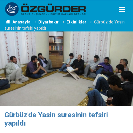
Anasayfa
Diyarbakır
Etkinlikler
Gürbüz'de Yasin
suresinin tefsiri yapıldı
Gürbüz'de Yasin suresinin tefsiri
yapıldı