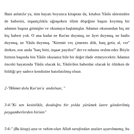
Hani anlatılır ya, tüm hayatı boyunca kitaptan da, kitabın Yâsîn sûresinden
de habersiz, inşaatçılıkla uğraşırken ölüm döşeğine başını koymuş bir
adamın başına gitmişler ve okumaya başlamışlar. Adamın okunandan hiç mi
hiç haberi yok. O ana kadar ne Kur'an duymuş, ne âyet duymuş, ne hadis
duymuş, ne Yâsîn duymuş. "Kiremit ver, çimento dök, harç getir, al, ver"
derken, son anda "harç bitti, inşaat paydos!" der ve ruhunu teslim eder. Böyle
birinin başında bin Yâsîn okusanız bile bir değer ifade etmeyecektir. Adamın
önceki hayatında Yâsîn olacak ki, Yâsîn'den haberdar olacak ki ölürken de
bildiği şey sadece kendisine hatırlatılmış olsun.
2-"Hikmet dolu Kur'an'a andolsun; "
3-4-"Ki sen kesinlikle, dosdoğru bir yolda yürümek üzere gönderilmiş
peygamberlerden birisin"
5-6-"
(Bu kitap) azız ve rahim olan Allah tarafından ataları uyarılmamış, bu