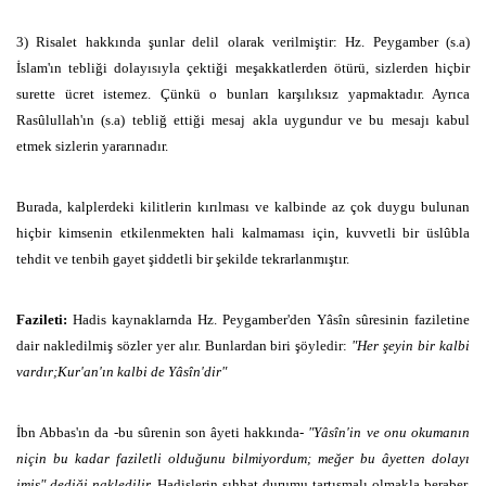
3) Risalet hakkında şunlar delil olarak verilmiştir: Hz. Peygamber (s.a)
İslam'ın tebliği dolayısıyla çektiği meşakkatlerden ötürü, sizlerden hiçbir
surette ücret istemez. Çünkü o bunları karşılıksız yapmaktadır. Ayrıca
Rasûlullah'ın (s.a) tebliğ ettiği mesaj akla uygundur ve bu mesajı kabul
etmek sizlerin yararınadır.
Burada, kalplerdeki kilitlerin kırılması ve kalbinde az çok duygu bulunan
hiçbir kimsenin etkilenmekten hali kalmaması için, kuvvetli bir üslûbla
tehdit ve tenbih gayet şiddetli bir şekilde tekrarlanmıştır.
Fazileti:
Hadis kaynaklarnda Hz. Peygamber'den Yâsîn sûresinin faziletine
dair nakledilmiş sözler yer alır. Bunlardan biri şöyledir:
"Her şeyin bir kalbi
vardır;Kur'an'ın kalbi de Yâsîn'dir"
İbn Abbas'ın da -bu sûrenin son âyeti hakkında-
"Yâsîn'in ve onu okumanın
niçin bu kadar faziletli olduğunu bilmiyordum; meğer bu âyetten dolayı
imiş" dediği nakledilir.
Hadislerin sıhhat durumu tartışmalı olmakla beraber,