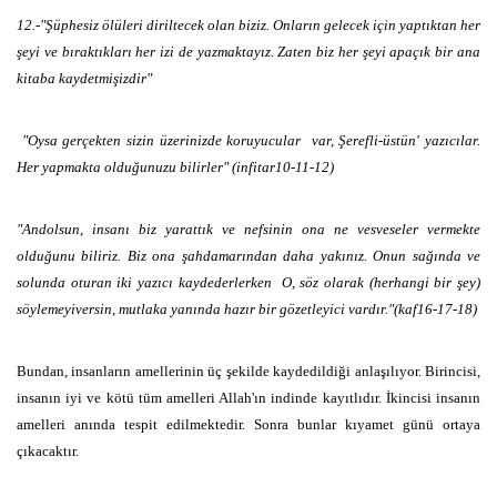
12.-"Şüphesiz ölüleri diriltecek olan biziz. Onların gelecek için yaptıktan her
şeyi ve bıraktıkları her izi de yazmaktayız. Zaten biz her şeyi apaçık bir ana
kitaba kaydetmişizdir"
"Oysa gerçekten sizin üzerinizde koruyucular var, Şerefli-üstün' yazıcılar.
Her yapmakta olduğunuzu bilirler" (infitar10-11-12)
"Andolsun, insanı biz yarattık ve nefsinin ona ne vesveseler vermekte
olduğunu biliriz. Biz ona şahdamarından daha yakınız. Onun sağında ve
solunda oturan iki yazıcı kaydederlerken O, söz olarak (herhangi bir şey)
söylemeyiversin, mutlaka yanında hazır bir gözetleyici vardır."(kaf16-17-18)
Bundan, insanların amellerinin üç şekilde kaydedildiği anlaşılıyor. Birincisi,
insanın iyi ve kötü tüm amelleri Allah'ın indinde kayıtlıdır. İkincisi insanın
amelleri anında tespit edilmektedir. Sonra bunlar kıyamet günü ortaya
çıkacaktır.