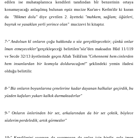
edilen ise muhataplarınca kendileri tarafından bîr benzerinin ortaya
konamayacağı anlaşılmış bulunan eşsiz mucize Kur'an-ı Kerîm'dir ki kuran
da
"Hikmet dolu"
diye çevrilen 2. âyetteki
"muhkem, sağlam; öğütleri,
buyruk ve yasaklan yerli yerince olan"
mucizevi bi kitaptır.
7-" Andolsun kî onların çoğu hakkında o söz gerçekleşecektir; çünkü onlar
îman etmeyecekler"
gerçekleşeceği belirtilen
"söz"
den maksadın Hûd 11/119
ve Secde 32/13 âyetlerinde geçen Allah Teâlâ'nm
"Cehennemi hem cinlerden
hem insanlardan bir kısmıyla dolduracağım!"
şeklindeki yemin ifadesi
olduğu belirtilir.
8-" Biz onların boyunlarına çenelerine kadar dayanan halkalar geçirdik, bu
yüzden kafaları yukarı kalkık durmaktadırlar"
9-" Onların önlerinden bir set, arkalarından da bir set çektik, böylece
sözlerim perdeledik; artık görmezler"
10-" Kendilerini uyarsan da uyarmasan da onlar için birdir, asla iman