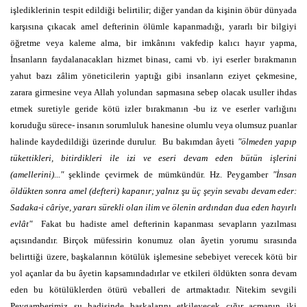
işlediklerinin tespit edildiği belirtilir; diğer yandan da kişinin öbür dünyada
karşısına çıkacak amel defterinin ölümle kapanmadığı, yararlı bir bilgiyi
öğretme veya kaleme alma, bir imkânını vakfedip kalıcı hayır yapma,
İnsanların faydalanacakları hizmet binası, cami vb. iyi eserler bırakmanın
yahut bazı zâlim yöneticilerin yaptığı gibi insanların eziyet çekmesine,
zarara girmesine veya Allah yolundan sapmasına sebep olacak usuller ihdas
etmek suretiyle geride kötü izler bırakmanın -bu iz ve eserler varlığını
koruduğu sürece- insanın sorumluluk hanesine olumlu veya olumsuz puanlar
halinde kaydedildiği üzerinde durulur. Bu bakımdan âyeti
"ölmeden yapıp
tükettikleri, bitirdikleri ile izi ve eseri devam eden bütün işlerini
(amellerini)..."
şeklinde çevirmek de mümkündür. Hz. Peygamber
"İnsan
öldükten sonra amel (defteri) kapanır; yalnız şu üç şeyin sevabı devam eder:
Sadaka-i câriye, yararı sürekli olan ilim ve ölenin ardından dua eden hayırlı
evlât"
Fakat bu hadiste amel defterinin kapanması sevapların yazılması
açısındandır. Birçok müfessirin konumuz olan âyetin yorumu sırasında
belirttiği üzere, başkalarının kötülük işlemesine sebebiyet verecek kötü bir
yol açanlar da bu âyetin kapsamındadırlar ve etkileri öldükten sonra devam
eden bu kötülüklerden ötürü veballeri de artmaktadır. Nitekim sevgili
Peygamberimiz şu hadisinde başkalarını etkileyecek çığır açmanın iki