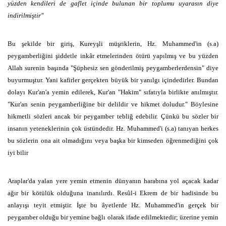
yüzden kendileri de gaflet içinde bulunan bir toplumu uyarasın diye
indirilmiştir"
Bu şekilde bir giriş, Kureyşli müşriklerin, Hz. Muhammed'in (s.a)
peygamberliğini şiddetle inkâr etmelerinden ötürü yapılmış ve bu yüzden
Allah surenin başında "Şüphesiz sen gönderilmiş peygamberlerdensin" diye
buyurmuştur. Yani kafirler gerçekten büyük bir yanılgı içindedirler. Bundan
dolayı Kur'an'a yemin edilerek, Kur'an "Hakim" sıfatıyla birlikte anılmıştır.
"Kur'an senin peygamberliğine bir delildir ve hikmet doludur." Böylesine
hikmetli sözleri ancak bir peygamber tebliğ edebilir. Çünkü bu sözler bir
insanın yeteneklerinin çok üstündedir. Hz. Muhammed'i (s.a) tanıyan herkes
bu sözlerin ona ait olmadığını veya başka bir kimseden öğrenmediğini çok
iyi bilir
Araplar'da yalan yere yemin etmenin dünyanın harabına yol açacak kadar
ağır bir kötülük olduğuna inanılırdı. Resûl-i Ekrem de bir hadisinde bu
anlayışı teyit etmiştir. İşte bu âyetlerde Hz. Muhammed'in gerçek bir
peygamber olduğu bir yemine bağlı olarak ifade edilmektedir; üzerine yemin