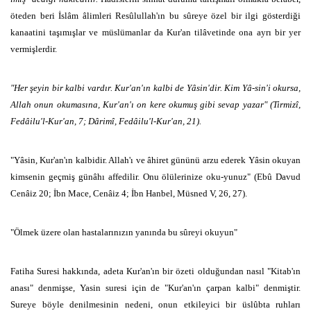
öteden beri İslâm âlimleri Resûlullah'ın bu sûreye özel bir ilgi gösterdiği
kanaatini taşımışlar ve müslümanlar da Kur'an tilâvetinde ona ayrı bir yer
vermişlerdir.
"Her şeyin bir kalbi vardır. Kur'an'ın kalbi de Yâsin'dir. Kim Yâ-sin'i okursa,
Allah onun okumasına, Kur'an'ı on kere okumuş gibi sevap yazar" (Tirmizî,
Fedâilu'l-Kur'an, 7; Dârimî, Fedâilu'l-Kur'an, 21).
"Yâsin, Kur'an'ın kalbidir. Allah'ı ve âhiret gününü arzu ederek Yâsin okuyan
kimsenin geçmiş günâhı affedilir. Onu ölülerinize oku-yunuz" (Ebû Davud
Cenâiz 20; İbn Mace, Cenâiz 4; İbn Hanbel, Müsned V, 26, 27).
"Ölmek üzere olan hastalarınızın yanında bu sûreyi okuyun"
Fatiha Suresi hakkında, adeta Kur'an'ın bir özeti olduğundan nasıl "Kitab'ın
anası" denmişse, Yasin suresi için de "Kur'an'ın çarpan kalbi" denmiştir.
Sureye böyle denilmesinin nedeni, onun etkileyici bir üslûbta ruhları