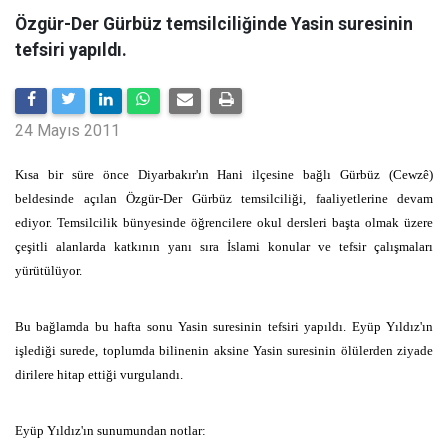
Özgür-Der Gürbüz temsilciliğinde Yasin suresinin
tefsiri yapıldı.
24 Mayıs 2011
Kısa bir süre önce Diyarbakır'ın Hani ilçesine bağlı Gürbüz (Cewzê)
beldesinde açılan Özgür-Der Gürbüz temsilciliği, faaliyetlerine devam
ediyor. Temsilcilik bünyesinde öğrencilere okul dersleri başta olmak üzere
çeşitli alanlarda katkının yanı sıra İslami konular ve tefsir çalışmaları
yürütülüyor.
Bu bağlamda bu hafta sonu Yasin suresinin tefsiri yapıldı. Eyüp Yıldız'ın
işlediği surede, toplumda bilinenin aksine Yasin suresinin ölülerden ziyade
dirilere hitap ettiği vurgulandı.
Eyüp Yıldız'ın sunumundan notlar: