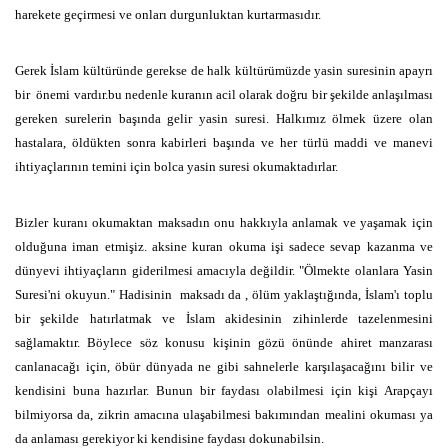
harekete geçirmesi ve onları durgunluktan kurtarmasıdır.
Gerek İslam kültüründe gerekse de halk kültürümüzde yasin suresinin apayrı
bir önemi vardır.bu nedenle kuranın acil olarak doğru bir şekilde anlaşılması
gereken surelerin başında gelir yasin suresi. Halkımız ölmek üzere olan
hastalara, öldükten sonra kabirleri başında ve her türlü maddi ve manevi
ihtiyaçlarının temini için bolca yasin suresi okumaktadırlar.
Bizler kuranı okumaktan maksadın onu hakkıyla anlamak ve yaşamak için
olduğuna iman etmişiz. aksine kuran okuma işi sadece sevap kazanma ve
dünyevi ihtiyaçların giderilmesi amacıyla değildir. "Ölmekte olanlara Yasin
Suresi'ni okuyun." Hadisinin maksadı da , ölüm yaklaştığında, İslam'ı toplu
bir şekilde hatırlatmak ve İslam akidesinin zihinlerde tazelenmesini
sağlamaktır. Böylece söz konusu kişinin gözü önünde ahiret manzarası
canlanacağı için, öbür dünyada ne gibi sahnelerle karşılaşacağını bilir ve
kendisini buna hazırlar. Bunun bir faydası olabilmesi için kişi Arapçayı
bilmiyorsa da, zikrin amacına ulaşabilmesi bakımından mealini okuması ya
da anlaması gerekiyor ki kendisine faydası dokunabilsin.