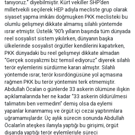
tanıyoruz.” diyebilmiştir. Kürt vekiller SHP’den
milletvekili seçilerek HEP adıyla mecliste grup olarak
siyaset yapma imkânı doğmuşken PKK meclisteki bu
olumlu gelişmeyi dikkate almamış silahlı yöntemde
ısrar etmiştir. Üstelik ’90’lı yılların başında tüm dünyada
reel sosyalist sistem yıkılırken, dünyanın başka
ülkelerinde sosyalist örgütler kendilerini kapatırken,
PKK dünyadaki bu reel gelişmeyi dikkate almadan
“Gerçek sosyalizmi biz temsil ediyoruz” diyerek silahlı
terör eylemlerini sürdürme kararı almıştır. Silahlı
yöntemde ısrar, terör kısırdöngüsüne yol açmasına
rağmen PKK bu terör yöntemini terk etmemiştir.
Abdullah Öcalan o günlerde 33 askerin ölümüne ilişkin
açıklamalarında her ne kadar “33 askerin öldürülmesi
talimatını ben vermedim” demiş olsa da eylemi
yapanlar kınanmamış ve örgüt içi cezai yaptırımlara
uğramamışlardır. Üç aylık sürecin sonunda Abdullah
Öcalan’ın ateşkes ilanıyla yaptığı bu girişimi, örgüt
dışarıda yaptığı terör eylemleriyle süreci