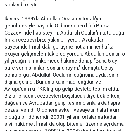
sonlandırmıştır.
İkincisi 1999’da Abdullah Öcalan’ın İmralı’ya
getirilmesiyle başladı. O dönem ben hâlâ Bursa
Cezaevi’nde hapisteyim. Abdullah Öcalan’ın tutulduğu
İmralı cezaevi bize yakın bir yerdi. Avukatlar
sayesinde İmralı’daki görüşme notlarını her hafta
okuyor gelişmeleri takip ediyorduk. Abdullah Öcalan o
yıl çıktığı ilk mahkemede hâkime dönüp “Bana 6 ay
süre verin silahları sonlandırayım.” demişti. Üç ay
sonra örgüt Abdullah Öcalan’ın çağrısına uydu, sınır
dışına çekildi. Bununla kalınmadı dağdan ve
Avrupa’dan iki PKK’li grup gelip devlete teslim oldu.
Biz af çıkacak cezaevleri boşalacak diye beklerken,
dağdan ve Avrupa’dan gelip teslim olanlara da hapis
cezası verildi. O dönem askeri vesayetin hâlâ hâkim
olduğu bir dönemdi. 2000’li yılların ortalarına kadar
sivil hükümet İmralı’da olup bitenler üzerine açıklama
bile yapamıyordu. 1999’dan 2004’e kadar tam beş yıl