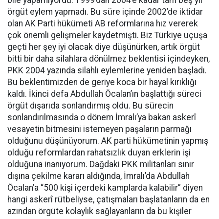
örgüt eylem yapmadı. Bu süre içinde 2002’de iktidar
olan AK Parti hükümeti AB reformlarına hız vererek
çok önemli gelişmeler kaydetmişti. Biz Türkiye uçuşa
geçti her şey iyi olacak diye düşünürken, artık örgüt
bitti bir daha silahlara dönülmez beklentisi içindeyken,
PKK 2004 yazında silahlı eylemlerine yeniden başladı.
Bu beklentimizden de geriye koca bir hayal kırıklığı
kaldı. İkinci defa Abdullah Öcalan’ın başlattığı süreci
örgüt dışarıda sonlandırmış oldu. Bu sürecin
sonlandırılmasında o dönem İmralı’ya bakan askerî
vesayetin bitmesini istemeyen paşaların parmağı
olduğunu düşünüyorum. AK parti hükümetinin yapmış
olduğu reformlardan rahatsızlık duyan erklerin işi
olduğuna inanıyorum. Dağdaki PKK militanları sınır
dışına çekilme kararı aldığında, İmralı’da Abdullah
Öcalan’a “500 kişi içerdeki kamplarda kalabilir” diyen
hangi askerî rütbeliyse, çatışmaları başlatanların da en
azından örgüte kolaylık sağlayanların da bu kişiler