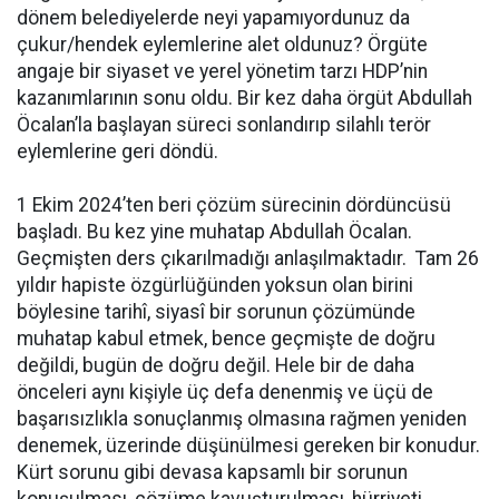
dönem belediyelerde neyi yapamıyordunuz da
çukur/hendek eylemlerine alet oldunuz? Örgüte
angaje bir siyaset ve yerel yönetim tarzı HDP’nin
kazanımlarının sonu oldu. Bir kez daha örgüt Abdullah
Öcalan’la başlayan süreci sonlandırıp silahlı terör
eylemlerine geri döndü.
1 Ekim 2024’ten beri çözüm sürecinin dördüncüsü
başladı. Bu kez yine muhatap Abdullah Öcalan.
Geçmişten ders çıkarılmadığı anlaşılmaktadır. Tam 26
yıldır hapiste özgürlüğünden yoksun olan birini
böylesine tarihî, siyasî bir sorunun çözümünde
muhatap kabul etmek, bence geçmişte de doğru
değildi, bugün de doğru değil. Hele bir de daha
önceleri aynı kişiyle üç defa denenmiş ve üçü de
başarısızlıkla sonuçlanmış olmasına rağmen yeniden
denemek, üzerinde düşünülmesi gereken bir konudur.
Kürt sorunu gibi devasa kapsamlı bir sorunun
konuşulması, çözüme kavuşturulması, hürriyeti