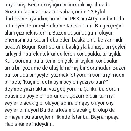
büyümüş. Benim kuşağımın normali hiç olmadı.
Gözümü açar açmaz bir sabah, önce 12 Eylül
darbesine uyandım, ardından PKK’nin 40 yıldır bir türlü
bitmeyen terör eylemlerine tanık oldum. Bu gerçeğin
altını çizmek isterim. Bazen düşündüğüm oluyor,
enerjisini bu kadar heba eden başka bir ülke var mıdır
acaba? Bugün Kürt sorunu başlığıyla konuşulan şeyler,
kırk yıldır sürekli tekrar edilerek konuşuldu, tartışıldı.
Kürt sorunu, bu ülkenin en çok tartışılan, konuşulan
ama bir çözüme de ulaşılamamış bir sorunudur. Bazen
bu konuda bir şeyler yazmak istiyorum sonra içimden
bir ses, “Kaçıncı defa aynı şeyleri yazıyorsun?”
deyince yazmaktan vazgeçiyorum. Çünkü bu sorun
esasında şöyle bir sorundur. Çözüme dair tam iyi
şeyler olacak gibi oluyor, sonra bir şey oluyor o iyi
şeyler olmuyor! Bu defa kesin olacak gibi olup da
olmayan bu süreçlerin ilkinde İstanbul Bayrampaşa
Hapishanesi’ndeydim.