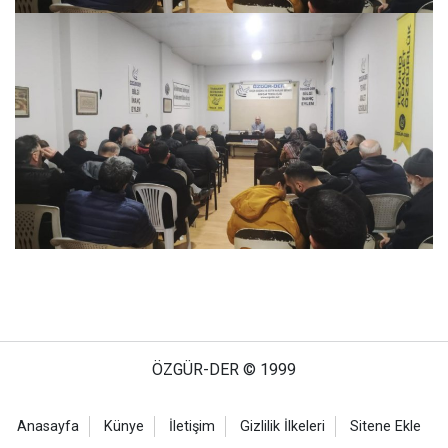
ÖZGÜR-DER © 1999
Anasayfa
Künye
İletişim
Gizlilik İlkeleri
Sitene Ekle