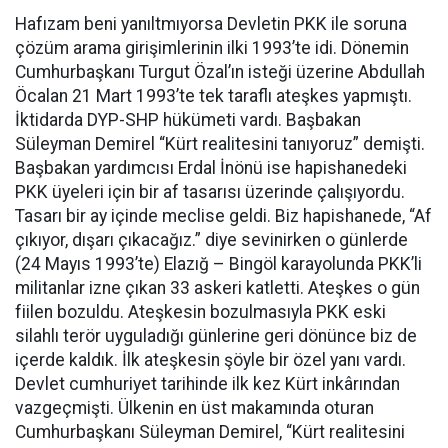
Hafızam beni yanıltmıyorsa Devletin PKK ile soruna
çözüm arama girişimlerinin ilki 1993’te idi. Dönemin
Cumhurbaşkanı Turgut Özal’ın isteği üzerine Abdullah
Öcalan 21 Mart 1993’te tek taraflı ateşkes yapmıştı.
İktidarda DYP-SHP hükümeti vardı. Başbakan
Süleyman Demirel “Kürt realitesini tanıyoruz” demişti.
Başbakan yardımcısı Erdal İnönü ise hapishanedeki
PKK üyeleri için bir af tasarısı üzerinde çalışıyordu.
Tasarı bir ay içinde meclise geldi. Biz hapishanede, “Af
çıkıyor, dışarı çıkacağız.” diye sevinirken o günlerde
(24 Mayıs 1993’te) Elazığ – Bingöl karayolunda PKK’li
militanlar izne çıkan 33 askeri katletti. Ateşkes o gün
fiilen bozuldu. Ateşkesin bozulmasıyla PKK eski
silahlı terör uyguladığı günlerine geri dönünce biz de
içerde kaldık. İlk ateşkesin şöyle bir özel yanı vardı.
Devlet cumhuriyet tarihinde ilk kez Kürt inkârından
vazgeçmişti. Ülkenin en üst makamında oturan
Cumhurbaşkanı Süleyman Demirel, “Kürt realitesini