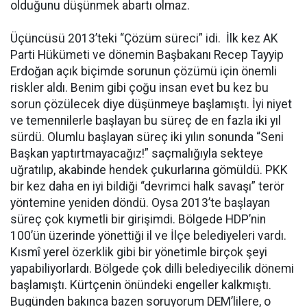
olduğunu düşünmek abartı olmaz.
Üçüncüsü 2013’teki “Çözüm süreci” idi. İlk kez AK
Parti Hükümeti ve dönemin Başbakanı Recep Tayyip
Erdoğan açık biçimde sorunun çözümü için önemli
riskler aldı. Benim gibi çoğu insan evet bu kez bu
sorun çözülecek diye düşünmeye başlamıştı. İyi niyet
ve temennilerle başlayan bu süreç de en fazla iki yıl
sürdü. Olumlu başlayan süreç iki yılın sonunda “Seni
Başkan yaptırtmayacağız!” saçmalığıyla sekteye
uğratılıp, akabinde hendek çukurlarına gömüldü. PKK
bir kez daha en iyi bildiği “devrimci halk savaşı” terör
yöntemine yeniden döndü. Oysa 2013’te başlayan
süreç çok kıymetli bir girişimdi. Bölgede HDP’nin
100’ün üzerinde yönettiği il ve İlçe belediyeleri vardı.
Kısmî yerel özerklik gibi bir yönetimle birçok şeyi
yapabiliyorlardı. Bölgede çok dilli belediyecilik dönemi
başlamıştı. Kürtçenin önündeki engeller kalkmıştı.
Bugünden bakınca bazen soruyorum DEM’lilere, o