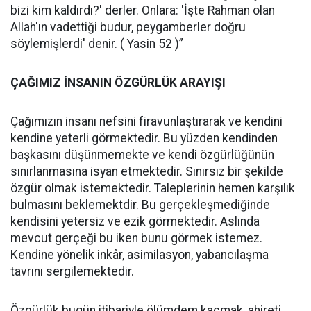
bizi kim kaldırdı?' derler. Onlara: 'İşte Rahman olan
Allah'ın vadettiği budur, peygamberler doğru
söylemişlerdi' denir. ( Yasin 52 )”
ÇAĞIMIZ İNSANIN ÖZGÜRLÜK ARAYIŞI
Çağımızın insanı nefsini firavunlaştırarak ve kendini
kendine yeterli görmektedir. Bu yüzden kendinden
başkasını düşünmemekte ve kendi özgürlüğünün
sınırlanmasına isyan etmektedir. Sınırsız bir şekilde
özgür olmak istemektedir. Taleplerinin hemen karşılık
bulmasını beklemektdir. Bu gerçekleşmediğinde
kendisini yetersiz ve ezik görmektedir. Aslında
mevcut gerçeği bu iken bunu görmek istemez.
Kendine yönelik inkâr, asimilasyon, yabancılaşma
tavrını sergilemektedir.
Özgürlük bugün itibariyle ölümdem kaçmak, ahireti