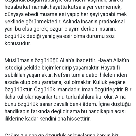
hesaba katmamak, hayatta kutsala yer vermemek,
dünyaya ebedi muamelesi yapıp her şeyi yapabilmek
şeklinde görünmektedir. Aslında insanın pradaoksal
yanı bu olsa gerek; özgür olayım derken insanın,
özgürlük dediği yanılgıya esir olma durumu söz
konusudur.
Müslümanın özgürlüğü Allah’a ibadettir. Hayatı Allah’ın
istediği şekilde biçimlendirip yaşamaktır. Hayatı fi
sebilillah yaşamaktır. Nefsin tüm aldatıcı hilelerinden
azade olup onu yaratana, kul olmaktır. Kulluk yegâne
özgürlüktür. Özgürlük imandadır. İman özgürleştirir. Bir
ilaha kul olamayanlar türlü türlü ilahlara kul olur. Ama
bunu özgürlük sanar zavallı ben-i âdem. İçine düştüğü
handikapın farkında değildir ama bu handikapın acısı
iliklerine kadar kendini ona hissettirir.
Çağımızın sapkın özgürlük anlayışlarına karşın biz