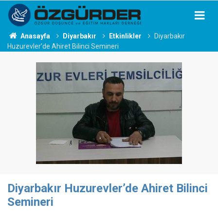
Anasayfa
Diyarbakır
Etkinlikler
Diyarbakır
Huzurevler’de Ahiret Bilinci Semineri
Diyarbakır Huzurevler’de Ahiret Bilinci
Semineri