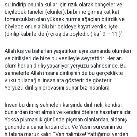
su indirip onunla kullar için rızık olarak bahçeler ve
biçilecek taneler (ekinler), birbirine girmiş kat kat
tomurcukları olan yüksek hurma ağaçları bitirdik ve
böylece onunla ölü bir beldeye hayat verdik. İşte
(dirilip kabirlerden) çıkış da böyledir. ( kaf 9 – 11 )”
Allah kış ve baharları yaşatırken aynı zamanda ölümleri
ve dirilişleri de bize bu vesileyle seyrettirir. Her an
ölüm her an diriliş yaşanıyor yeryüzü sahnesinde. Bu
sahnelerle Allah insana dirilişinin de bu gerçeklikte
vuku bulacağını insanlara gösterir de gösterir.
Yeryüzü dirilişin provasını sunar biz insanlara.
İnsan bu diriliş sahneleri karşında dirilmeli, kendisi
bunlardan ibret almalı ve kendini ötelere hazırlamalıdır.
Yoksa pişmanlık gününde pişman olanlardan, aldanış
gününde aldananlardan olur. Ve Yasin suresinin şu
hitabına maruz kalır: “'Vah halimize! Yattığımız yerden