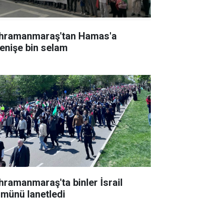
hramanmaraş'tan Hamas'a
renişe bin selam
hramanmaraş'ta binler İsrail
lmünü lanetledi