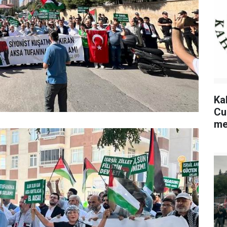
Ka
Cu
me