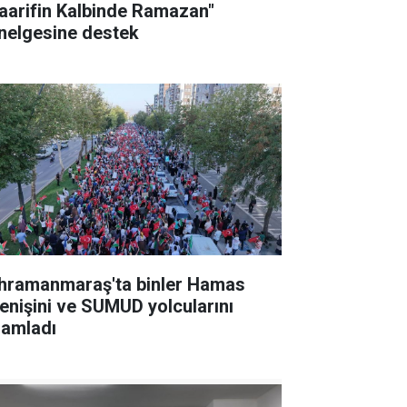
aarifin Kalbinde Ramazan"
nelgesine destek
hramanmaraş'ta binler Hamas
renişini ve SUMUD yolcularını
lamladı