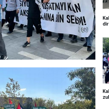
Ka
di
Ka
zu