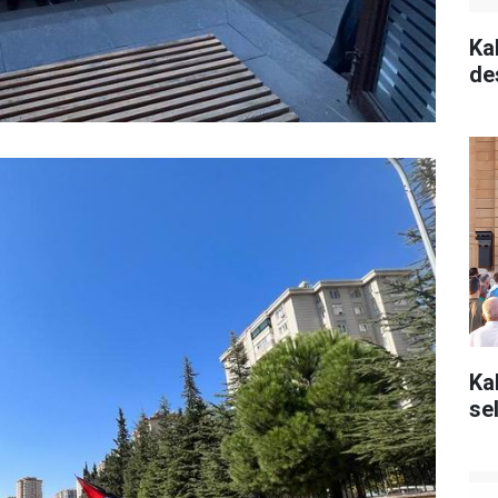
Ka
de
Ka
se