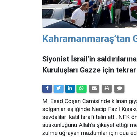
Kahramanmaraş’tan G
Siyonist İsrail’in saldırılar
Kuruluşları Gazze için tekrar
M. Esad Coşan Camisi’nde kılınan gıy
solganlar eşliğinde Necip Fazıl Kısa
sevdalıları katil İsral’i telin etti. N
suskunluğunu Allah’a şikayet ettiği m
zulme uğrayan mazlumlar için dua edi