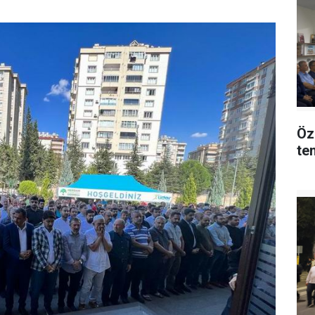
Öz
tem