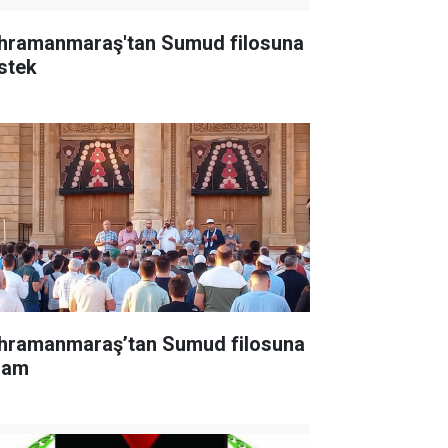
hramanmaraş'tan Sumud filosuna
stek
hramanmaraş’tan Sumud filosuna
lam