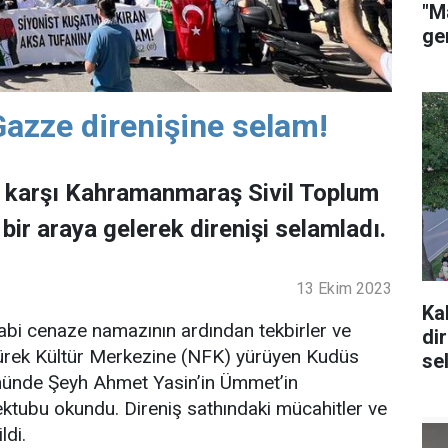
"M
ge
azze direnişine selam!
ına karşı Kahramanmaraş Sivil Toplum
 bir araya gelerek direnişi selamladı.
13 Ekim 2023
Ka
abi cenaze namazının ardından tekbirler ve
di
kürek Kültür Merkezine (NFK) yürüyen Kudüs
se
FK önünde Şeyh Ahmet Yasin’in Ümmet’in
ektubu okundu. Direniş sathındaki mücahitler ve
ldi.