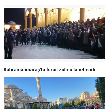
Kahramanmaraş'ta İsrail zulmü lanetlendi