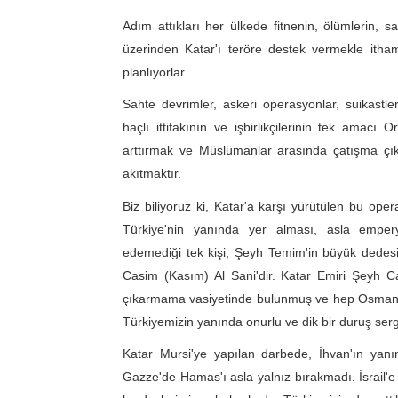
Adım attıkları her ülkede fitnenin, ölümlerin, sa
üzerinden Katar'ı teröre destek vermekle ith
planlıyorlar.
Sahte devrimler, askeri operasyonlar, suikastle
haçlı ittifakının ve işbirlikçilerinin tek amacı 
arttırmak ve Müslümanlar arasında çatışma çık
akıtmaktır.
Biz biliyoruz ki, Katar'a karşı yürütülen bu 
Türkiye'nin yanında yer alması, asla empery
edemediği tek kişi, Şeyh Temim'in büyük dede
Casim (Kasım) Al Sani'dir. Katar Emiri Şeyh C
çıkarmama vasiyetinde bulunmuş ve hep Osmanlı D
Türkiyemizin yanında onurlu ve dik bir duruş serg
Katar Mursi'ye yapılan darbede, İhvan'ın yanın
Gazze'de Hamas'ı asla yalnız bırakmadı. İsrail