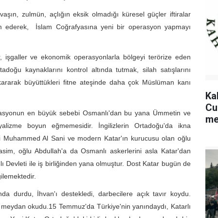
vaşın, zulmün, açlığın eksik olmadığı küresel güçler iftiralar
am ederek, İslam Coğrafyasına yeni bir operasyon yapmayı
r, işgaller ve ekonomik operasyonlarla bölgeyi terörize eden
Ortadoğu kaynaklarını kontrol altında tutmak, silah satışlarını
ararak büyüttükleri fitne ateşinde daha çok Müslüman kanı
Ka
Cu
operasyonun en büyük sebebi Osmanlı'dan bu yana Ümmetin ve
me
alizme boyun eğmemesidir. İngilizlerin Ortadoğu'da ikna
si Muhammed Al Sani ve modern Katar'ın kurucusu olan oğlu
asim, oğlu Abdullah'a da Osmanlı askerlerini asla Katar'dan
evleti ile iş birliğinden yana olmuştur. Dost Katar bugün de
ilemektedir.
da durdu, İhvan'ı destekledi, darbecilere açık tavır koydu.
'e meydan okudu.15 Temmuz'da Türkiye'nin yanındaydı, Katarlı