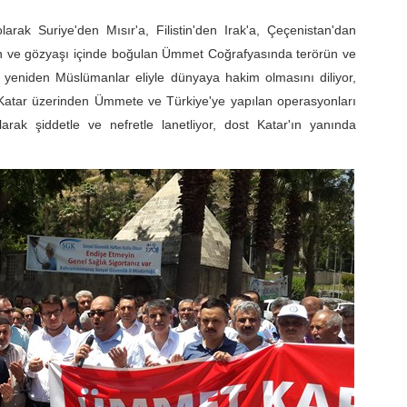
larak Suriye'den Mısır'a, Filistin'den Irak'a, Çeçenistan'dan
an ve gözyaşı içinde boğulan Ümmet Coğrafyasında terörün ve
n yeniden Müslümanlar eliyle dünyaya hakim olmasını diliyor,
ile Katar üzerinden Ümmete ve Türkiye'ye yapılan operasyonları
larak şiddetle ve nefretle lanetliyor, dost Katar'ın yanında