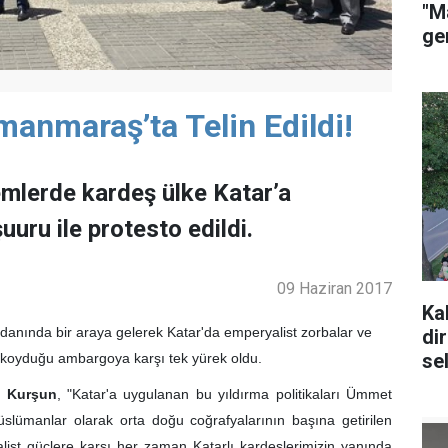
"M
ge
anmaraş’ta Telin Edildi!
lerde kardeş ülke Katar’a
ru ile protesto edildi.
09 Haziran 2017
Ka
nında bir araya gelerek Katar'da emperyalist zorbalar ve
di
se
a koyduğu ambargoya karşı tek yürek oldu.
l Kurşun
, "Katar'a uygulanan bu yıldırma politikaları Ümmet
i Müslümanlar olarak orta doğu coğrafyalarının başına getirilen
alist güçlere karşı her zaman Katarlı kardeşlerimizin yanında