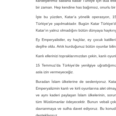
kardeşlerimiz sabaha kadar Türkiye için dua ettil
bir zaman. Hep kendine has bağımsız, onurlu bir dı
İşte bu yüzden, Katar'a yönelik operasyon, 1
Türkiye'ye yapılmaktadır. Bugün Katar Türkiye'di
Katar'ın yalnız olmadığını bütün dünyaya haykırı
Ey Emperyalistler, ey haçlılar, ey çocuk katilleri
deşifre oldu. Artık kurduğunuz bütün oyunlar bilin
Kanlı ellerinizi topraklarımızdan çekin, kanlı oy
15 Temmuz'da Türkiye'de yenilgiye uğrattığımız
asla izin vermeyeceğiz.
Buradan İslam ülkelerine de sesleniyoruz. Kat
Emperyalizmin kanlı ve kirli oyunlarına alet olmay
ve aynı kaderi paylaşan İslam ülkelerinin, sorun
tüm Müslümanlar ödeyecektir. Bunun vebali çok ağ
davranmaya ve sulha davet ediyoruz. Bu konuda T
destekliyoruz.