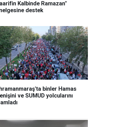
aarifin Kalbinde Ramazan"
nelgesine destek
hramanmaraş'ta binler Hamas
renişini ve SUMUD yolcularını
lamladı