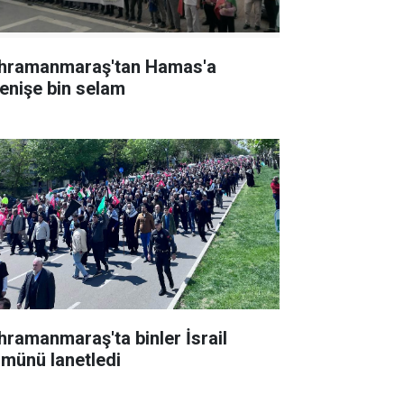
hramanmaraş'tan Hamas'a
renişe bin selam
hramanmaraş'ta binler İsrail
lmünü lanetledi