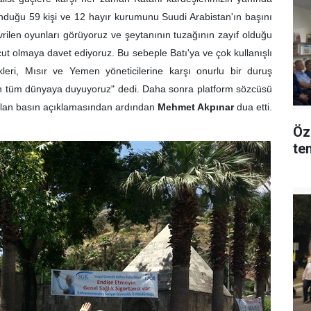
unduğu 59 kişi ve 12 hayır kurumunu Suudi Arabistan'ın başını
 Çevrilen oyunları görüyoruz ve şeytanının tuzağının zayıf olduğu
ücut olmaya davet ediyoruz. Bu sebeple Batı'ya ve çok kullanışlı
kleri, Mısır ve Yemen yöneticilerine karşı onurlu bir duruş
n tüm dünyaya duyuyoruz" dedi. Daha sonra platform sözcüsü
ılan basın açıklamasından ardından
Mehmet Akpınar
dua etti.
Öz
tem