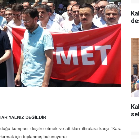
Ka
de
Ka
se
AR YALNIZ DEĞİLDİR
ğu kumpası deşifre etmek ve attıkları iftiralara karşı "Kara
ırmak için toplanmış bulunuyoruz.