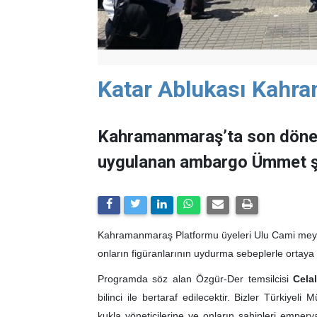
Katar Ablukası Kahram
Kahramanmaraş’ta son dönem
uygulanan ambargo Ümmet şuu
Kahramanmaraş Platformu üyeleri Ulu Cami meyda
onların figüranlarının uydurma sebeplerle ortay
Programda söz alan Özgür-Der temsilcisi
Cela
bilinci ile bertaraf edilecektir. Bizler Türkiyel
kukla yöneticilerine ve onların sahipleri empery