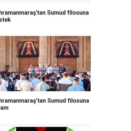
hramanmaraş'tan Sumud filosuna
stek
hramanmaraş’tan Sumud filosuna
lam